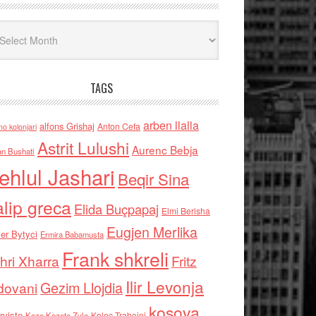
iv
TAGS
arben llalla
alfons Grishaj
Anton Cefa
no kolonjari
Astrit Lulushi
Aurenc Bebja
an Bushati
ehlul Jashari
Beqir Sina
alip greca
Elida Buçpapaj
Elmi Berisha
Eugjen Merlika
er Bytyci
Ermira Babamusta
Frank shkreli
hri Xharra
Fritz
Ilir Levonja
Gezim Llojdia
dovani
kosova
rviste
Kolec Traboini
Keze Kozeta Zylo