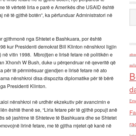
me të vërtetë liria e parë e Amerikës dhe USAID është
Ark
aj në të gjithë botën”, ka përfunduar Administratori në
tur gjithmonë nga Shtetet e Bashkuara, por është
 kur Presidenti demokrat Bill Klinton nënshkroi ligjin
në vitin 1998. Mbrojtjen e lirisë fetare në politikën e
alba
kan Xhorxh W Bush, duke u përqendruar në qeveritë që
asll
për të përmirësuar gjendjen e lirisë fetare në ato
B
ma nënshkroi disa dispozita diplomatike për të bërë
 nga Presidenti Klinton.
d
Env
aloi nënshkroi në urdhër ekzekutiv për avancimin e
lën është thenë se, “Liria fetare për të gjithë popujt anë
Fa
kës së jashtme të Shteteve të Bashkuara dhe se Shtetet
ra
movojnë lirinë fetare, me të gjitha mjetet që kanë në
Inte