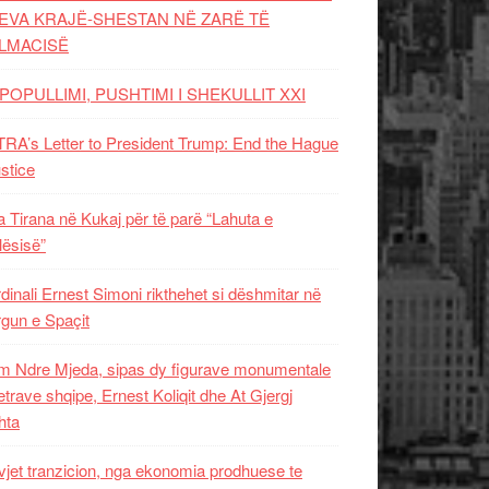
EVA KRAJË-SHESTAN NË ZARË TË
LMACISË
POPULLIMI, PUSHTIMI I SHEKULLIT XXI
RA’s Letter to President Trump: End the Hague
ustice
 Tirana në Kukaj për të parë “Lahuta e
ësisë”
dinali Ernest Simoni rikthehet si dëshmitar në
gun e Spaçit
 Ndre Mjeda, sipas dy figurave monumentale
letrave shqipe, Ernest Koliqit dhe At Gjergj
hta
vjet tranzicion, nga ekonomia prodhuese te