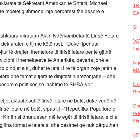
larate të Sekretarit Amerikan të Shtetit, Michael
TR
të mbetet gjithmonë -një përparësi thelbësore e
DA
SH
Bashkuara miratuan Aktin Ndërkombëtar të Lirisë Fetare
VAT
 deklaratën e tij me këtë rast, “Duke ripohuar
Inj
 të drejtën themelore të lirisë fetare për të gjithë
 vizioni i themeluesve të Amerikës, qeveria jonë e
Nga
 bindjet e tij, duhet të jetë i lirë të organizojë jetën e
Mal
etare dhe temat e tjera të dinjitetit njerëzor janë – dhe
lbësore e politikës së jashtme të SHBA-ve.”
Kar
Bur
jet aktuale sot të lirisë fetare në botë, duke venë në
Dom
risë fetare në botë, sipas tij –“Republika Popullore e
të 
 Kinën si dhunuesen më të egër të lirisë fetare, e cila
Fis
gjitha format e fetare si dhe besimet që nuk përputhen
36 