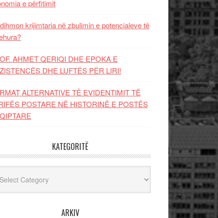
nomia e përfitimit
dihmon krijimtaria në zbulimin e potencialeve të
ehura?
OF. AHMET QERIQI DHE EPOKA E
ZISTENCЁS DHE LUFTЁS PЁR LIRI!
RMAT ALTERNATIVE TË EVIDENTIMIT TË
RIFËS POSTARE NË HISTORINË E POSTËS
QIPTARE
KATEGORITË
egoritë
ARKIV