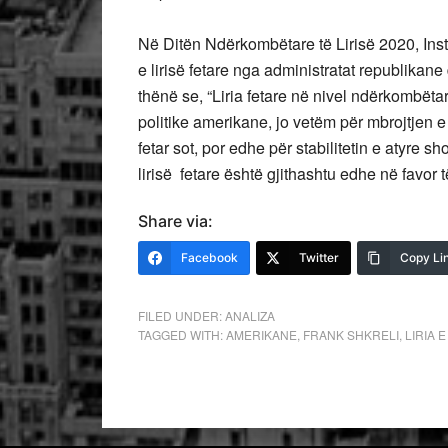
Në Ditën Ndërkombëtare të Lirisë 2020, Inst
e lirisë fetare nga administratat republik
thënë se, “Liria fetare në nivel ndërkombëtar
politike amerikane, jo vetëm për mbrojtjen 
fetar sot, por edhe për stabilitetin e atyre 
lirisë fetare është gjithashtu edhe në favor
Share via:
Facebook
Twitter
Copy Li
FILED UNDER:
ANALIZA
TAGGED WITH:
AMERIKANE
,
FRANK SHKRELI
,
LIRIA 