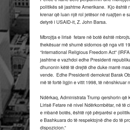
politikës së jashtme Amerikane. Kjo është 
krenar që luan një rol jetësor në ruajtjen e s
detyrë i USAID-it, Z. John Barsa.
Mbrojtja e lirisë fetare në botë është mbroj
thekësuar më shumë sidomos që nga viti 1998
“International Religious Freedom Act” (IRFA) 
jashtme e vazhdoi edhe Presidenti republi
dhunonin këtë të drejtë dhe duke marrë masa 
vende. Edhe Presidenti demokrat Barak Oba
më të fortë ligjin e vitit 1998, të nënshkruar
Ndërkaq, Administrata Trump qershorin që k
Lirisë Fetare në nivel Ndërkombëtar, në të ci
e mbanë botës, është një përparësi e politi
e Bashkuara do të respektojnë dhe do të pro
dispozicion.”