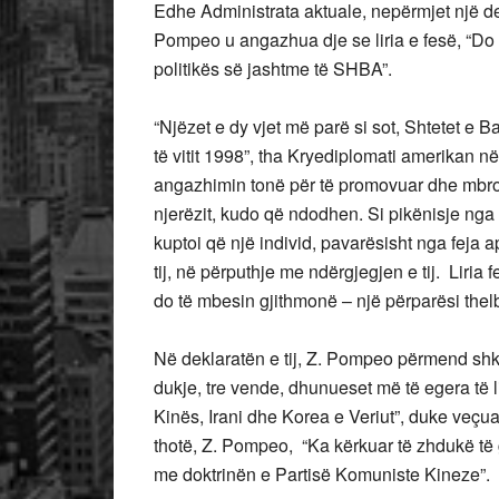
Edhe Administrata aktuale, nepërmjet një dek
Pompeo u angazhua dje se liria e fesë, “Do 
politikës së jashtme të SHBA”.
“Njëzet e dy vjet më parë si sot, Shtetet e 
të vitit 1998”, tha Kryediplomati amerikan në
angazhimin tonë për të promovuar dhe mbrojtur
njerëzit, kudo që ndodhen. Si pikënisje nga
kuptoi që një individ, pavarësisht nga feja apo
tij, në përputhje me ndërgjegjen e tij. Liria f
do të mbesin gjithmonë – një përparësi the
Në deklaratën e tij, Z. Pompeo përmend shkel
dukje, tre vende, dhunueset më të egera të li
Kinës, Irani dhe Korea e Veriut”, duke veçuar
thotë, Z. Pompeo, “Ka kërkuar të zhdukë të 
me doktrinën e Partisë Komuniste Kineze”.