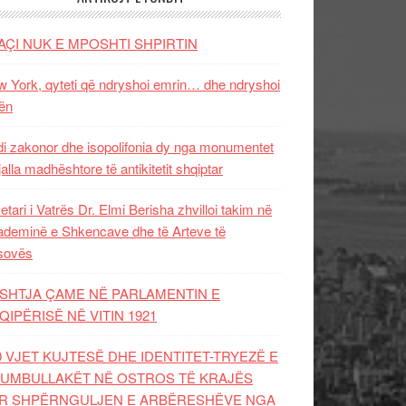
AÇI NUK E MPOSHTI SHPIRTIN
 York, qyteti që ndryshoi emrin… dhe ndryshoi
ën
i zakonor dhe isopolifonia dy nga monumentet
jalla madhështore të antikitetit shqiptar
etari i Vatrës Dr. Elmi Berisha zhvilloi takim në
deminë e Shkencave dhe të Arteve të
sovës
SHTJA ÇAME NË PARLAMENTIN E
QIPËRISË NË VITIN 1921
0 VJET KUJTESË DHE IDENTITET-TRYEZË E
UMBULLAKËT NË OSTROS TË KRAJËS
R SHPËRNGULJEN E ARBËRESHËVE NGA