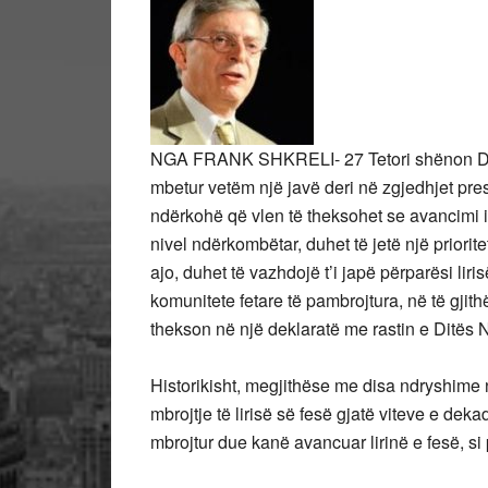
NGA FRANK SHKRELI- 27 Tetori shënon Ditë
mbetur vetëm një javë deri në zgjedhjet pre
ndërkohë që vlen të theksohet se avancimi i li
nivel ndërkombëtar, duhet të jetë një priori
ajo, duhet të vazhdojë t’i japë përparësi li
komunitete fetare të pambrojtura, në të gjith
thekson në një deklaratë me rastin e Ditës N
Historikisht, megjithëse me disa ndryshime n
mbrojtje të lirisë së fesë gjatë viteve e d
mbrojtur due kanë avancuar lirinë e fesë, si