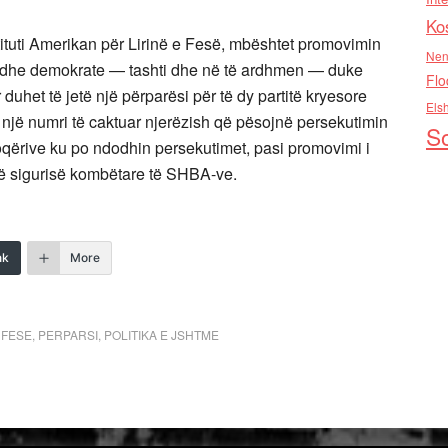
Ko
ituti Amerikan për Lirinë e Fesë, mbështet promovimin
Nen
ane dhe demokrate — tashti dhe në të ardhmen — duke
Flo
 duhet të jetë një përparësi për të dy partitë kryesore
Els
e një numri të caktuar njerëzish që pësojnë persekutimin
So
shoqërive ku po ndodhin persekutimet, pasi promovimi i
 të sigurisë kombëtare të SHBA-ve.
nk
More
E FESE
,
PERPARSI
,
POLITIKA E JSHTME