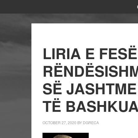
LIRIA E FES
RËNDËSISHM
SË JASHTME
TË BASHKU
OCTOBER 27, 2020
BY
DGRECA