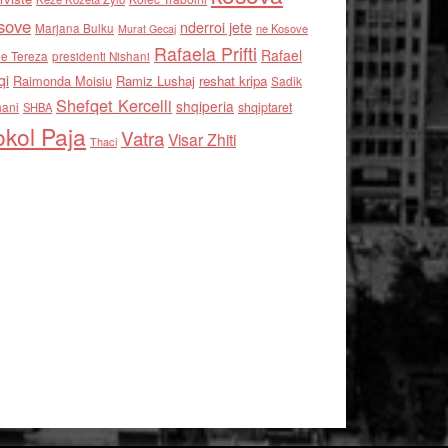
sove
nderroi jete
Marjana Bulku
ne Kosove
Murat Gecaj
Rafaela Prifti
Rafael
e Tereza
presidenti Nishani
qi
Raimonda Moisiu
Ramiz Lushaj
reshat kripa
Sadik
Shefqet Kercelli
shqiperia
hani
shqiptaret
SHBA
kol Paja
Vatra
Visar Zhiti
Thaci