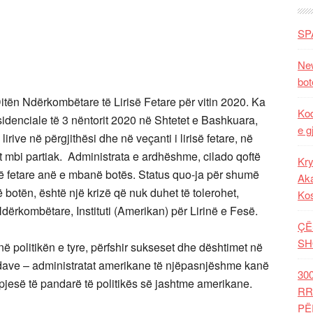
SP
New
bot
n Ndërkombëtare të Lirisë Fetare për vitin 2020. Ka
Kod
sidenciale të 3 nëntorit 2020 në Shtetet e Bashkuara,
e g
rive në përgjithësi dhe në veçanti i lirisë fetare, në
tet mbi partiak. Administrata e ardhëshme, cilado qoftë
Kry
risë fetare anë e mbanë botës. Status quo-ja për shumë
Aka
ë botën, është një krizë që nuk duhet të tolerohet,
Ko
dërkombëtare, Instituti (Amerikan) për Lirinë e Fesë.
ÇË
SH
ë politikën e tyre, përfshir sukseset dhe dështimet në
ekadave – administratat amerikane të njëpasnjëshme kanë
30
 pjesë të pandarë të politikës së jashtme amerikane.
RR
PË