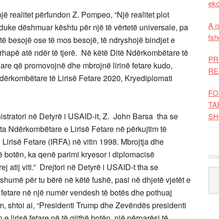
eko
një realitet përfundon Z. Pompeo, “Një realitet plot
A n
– duke dëshmuar kështu për një të vërtetë universale, pa
fsh
të besojë ose të mos besojë, të ndryshojë bindjet e
a përhapë atë ndër të tjerë. Në këtë Ditë Ndërkombëtare të
PR
nare që promovojnë dhe mbrojnë lirinë fetare kudo,
RE
Ndërkombëtare të Lirisë Fetare 2020, Kryediplomati
FO
TA
stratori në Detyrë i USAID-it, Z. John Barsa tha se
SH
ta Ndërkombëtare e Lirisë Fetare në përkujtim të
 Lirisë Fetare (IRFA) në vitin 1998. Mbrojtja dhe
hë botën, ka qenë parimi kryesor i diplomacisë
atij viti.” Drejtori në Detyrë i USAID-t tha se
Kat
humë për tu bërë në këtë fushë, pasi në dhjetë vjetët e
së fetare në një numër vendesh të botës dhe pothuaj
im, shtoi ai, “Presidenti Trump dhe Zevëndës presidenti
lirisë fetare në të gjithë botën, një përparësi të