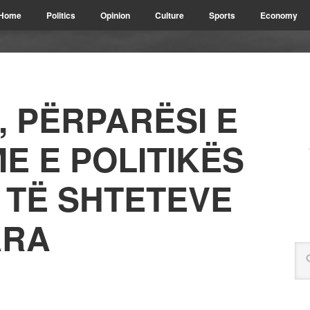
Home
Politics
Opinion
Culture
Sports
Economy
Ë, PËRPARËSI E
E E POLITIKËS
 TË SHTETEVE
ARA