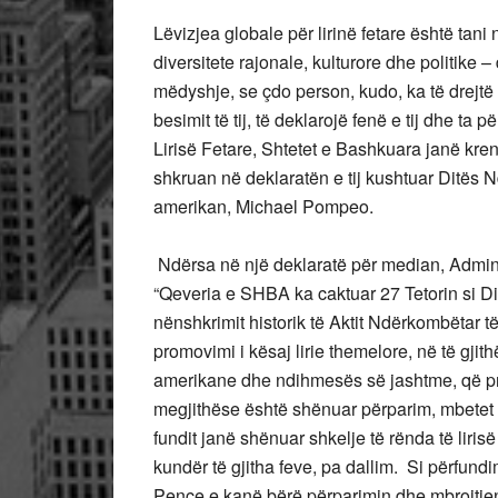
Lëvizjea globale për lirinë fetare është tani 
diversitete rajonale, kulturore dhe politike 
mëdyshje, se çdo person, kudo, ka të drejtë 
besimit të tij, të deklarojë fenë e tij dhe t
Lirisë Fetare, Shtetet e Bashkuara janë kre
shkruan në deklaratën e tij kushtuar Ditës 
amerikan, Michael Pompeo.
Ndërsa në një deklaratë për median, Admini
“Qeveria e SHBA ka caktuar 27 Tetorin si Di
nënshkrimit historik të Aktit Ndërkombëtar të
promovimi i kësaj lirie themelore, në të gjit
amerikane dhe ndihmesës së jashtme, që prej 
megjithëse është shënuar përparim, mbetet s
fundit janë shënuar shkelje të rënda të liri
kundër të gjitha feve, pa dallim. Si përfund
Pence e kanë bërë përparimin dhe mbrojtjen e 