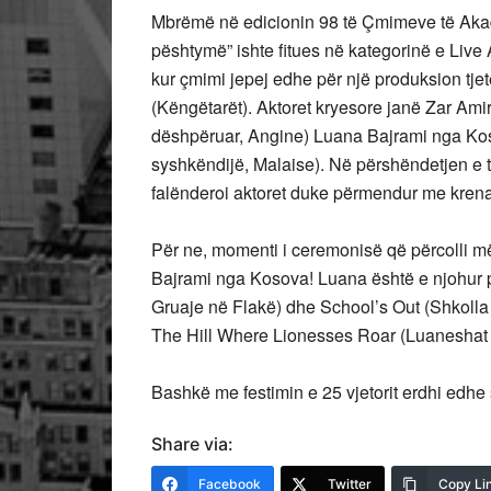
Mbrëmë në edicionin 98 të Çmimeve të Aka
pështymë” ishte fitues në kategorinë e Live Act
kur çmimi jepej edhe për një produksion tjet
(Këngëtarët). Aktoret kryesore janë Zar Amir
dëshpëruar, Angine) Luana Bajrami nga Koso
syshkëndijë, Malaise). Në përshëndetjen e ti
falënderoi aktoret duke përmendur me krena
Për ne, momenti i ceremonisë që përcolli m
Bajrami nga Kosova! Luana është e njohur për 
Gruaje në Flakë) dhe School’s Out (Shkolla M
The Hill Where Lionesses Roar (Luaneshat 
Bashkë me festimin e 25 vjetorit erdhi edhe
Share via:
Facebook
Twitter
Copy Li