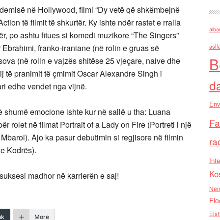
demisë në Hollywood, filmi “Dy vetë që shkëmbejnë
ion të filmit të shkurtër. Ky ishte ndër rastet e rralla
alba
ër, po ashtu fitues si komedi muzikore “The Singers”
 Ebrahimi, franko-iraniane (në rolin e gruas së
asll
B
va (në rolin e vajzës shitëse 25 vjeçare, naive dhe
j të pranimit të çmimit Oscar Alexandre Singh i
d
ri edhe vendet nga vijnë.
Env
ë shumë emocione ishte kur në sallë u tha: Luana
Fa
rolet në filmat Portrait of a Lady on Fire (Portreti i një
baroi). Ajo ka pasur debutimin si regjisore në filmin
ra
e Kodrës).
Inte
Ko
 suksesi madhor në karrierën e saj!
Nen
Flo
Els
nk
More