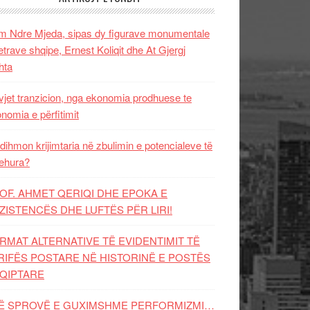
 Ndre Mjeda, sipas dy figurave monumentale
letrave shqipe, Ernest Koliqit dhe At Gjergj
hta
vjet tranzicion, nga ekonomia prodhuese te
nomia e përfitimit
dihmon krijimtaria në zbulimin e potencialeve të
ehura?
OF. AHMET QERIQI DHE EPOKA E
ZISTENCЁS DHE LUFTЁS PЁR LIRI!
RMAT ALTERNATIVE TË EVIDENTIMIT TË
RIFËS POSTARE NË HISTORINË E POSTËS
QIPTARE
Ë SPROVË E GUXIMSHME PERFORMIZMI…