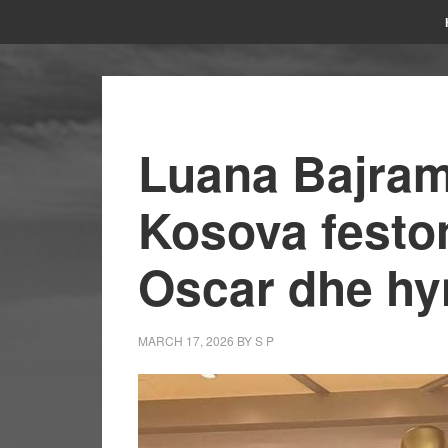
Luana Bajrami
Kosova feston
Oscar dhe hyn
MARCH 17, 2026
BY
S P