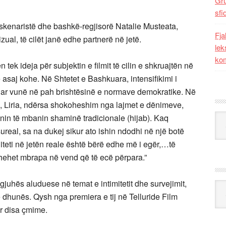
Gr
sfi
skenaristë dhe bashkë-regjisorë Natalie Musteata,
Fja
izual, të cilët janë edhe partnerë në jetë.
lek
kom
tek ideja për subjektin e filmit të cilin e shkruajtën në
asaj kohe. Në Shtetet e Bashkuara, intensifikimi i
suar vunë në pah brishtësinë e normave demokratike. Në
a, Liria, ndërsa shokoheshim nga lajmet e dënimeve,
Kat
nin të mbanin shaminë tradicionale (hijab). Kaq
sureal, sa na dukej sikur ato ishin ndodhi në një botë
diteti në jetën reale është bërë edhe më i egër,…të
kthehet mbrapa në vend që të ecë përpara.”
juhës aluduese në temat e intimitetit dhe survejimit,
Ark
e dhunës. Qysh nga premiera e tij në Telluride Film
ar disa çmime.