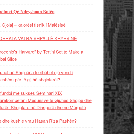
𝐝𝐢𝐦𝐞𝐭 𝐐𝐞̈ 𝐍𝐝𝐫𝐲𝐬𝐡𝐮𝐚𝐧 𝐁𝐨𝐭𝐞̈𝐧
 Gjolaj – kalorësi fisnik i Malësisë
DERATA VATRA SHPALLË KRYESINË
nocchio’s Harvard” by Tertini Set to Make a
bal Slice
uhet që Shqipëria të ribëhet një vend i
ueshëm për të gjithë shqiptarët?
fundoi me sukses Seminari XIX
rëkombëtar i Mësuesve të Gjuhës Shqipe dhe
turës Shqiptare në Diasporë dhe në Mërgatë
 dhe kush e vrau Hasan Riza Pashën?