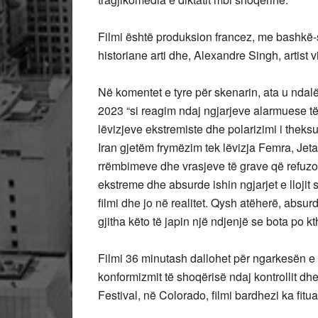
Filmi është produksion francez, me bashkë-
historiane arti dhe, Alexandre Singh, artist v
Në komentet e tyre për skenarin, ata u ndalën 
2023 “si reagim ndaj ngjarjeve alarmuese të 
lëvizjeve ekstremiste dhe polarizimi i thek
Iran gjetëm frymëzim tek lëvizja Femra, Jet
rrëmbimeve dhe vrasjeve të grave që refuzo
ekstreme dhe absurde ishin ngjarjet e llojit 
filmi dhe jo në realitet. Qysh atëherë, absur
gjitha këto të japin një ndjenjë se bota po 
Filmi 36 minutash dallohet për ngarkesën e g
konformizmit të shoqërisë ndaj kontrollit dh
Festival, në Colorado, filmi bardhezi ka fitu