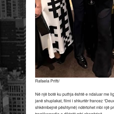
Rafaela Prifti/
Në një botë ku puthja është e ndaluar me l
janë shuplakat, filmi i shkurtër francez “De
shkëmbejnë pështymë) ndërtohet mbi një pre
tragjikomedia e diktatit mbi shoqërinë.