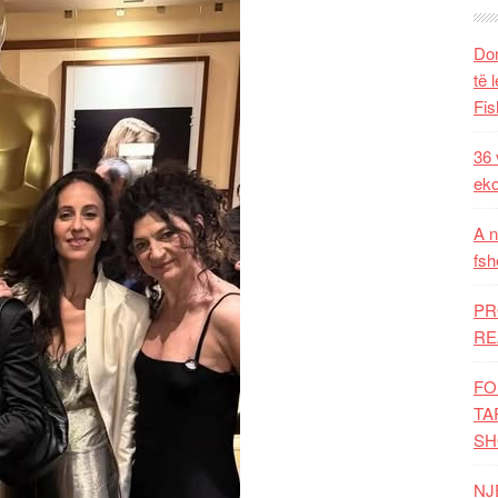
Dom
të 
Fis
36 
eko
A n
fsh
PR
RE
FO
TA
SH
NJ