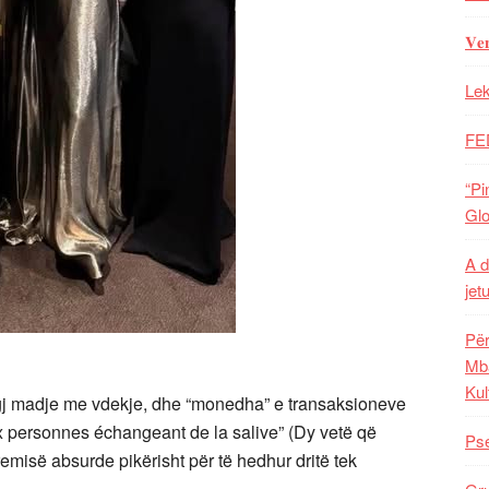
𝐕𝐞
Lek
FE
“Pi
Glo
A d
jet
Për
Mba
Kul
igj madje me vdekje, dhe “monedha” e transaksioneve
ux personnes échangeant de la salive” (Dy vetë që
Pse
misë absurde pikërisht për të hedhur dritë tek