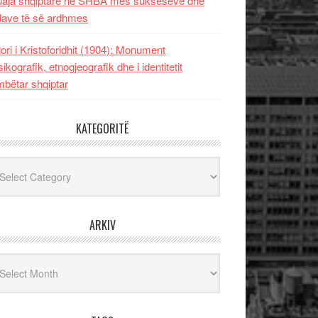
uaja shqiptare në SHBA mes sukseseve dhe
dave të së ardhmes
lori i Kristoforidhit (1904): Monument
sikografik, etnogjeografik dhe i identitetit
bëtar shqiptar
KATEGORITË
egoritë
ARKIV
iv