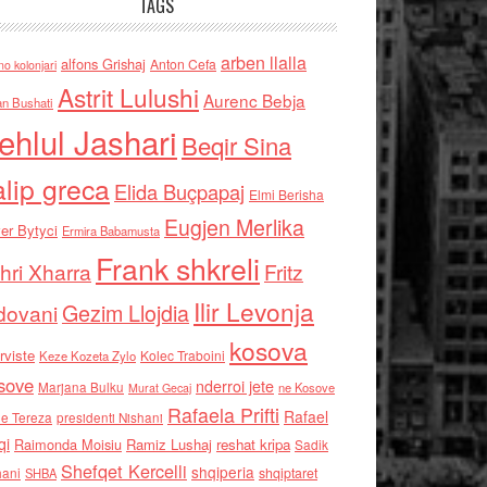
TAGS
arben llalla
alfons Grishaj
Anton Cefa
no kolonjari
Astrit Lulushi
Aurenc Bebja
an Bushati
ehlul Jashari
Beqir Sina
alip greca
Elida Buçpapaj
Elmi Berisha
Eugjen Merlika
er Bytyci
Ermira Babamusta
Frank shkreli
hri Xharra
Fritz
Ilir Levonja
Gezim Llojdia
dovani
kosova
rviste
Kolec Traboini
Keze Kozeta Zylo
sove
nderroi jete
Marjana Bulku
ne Kosove
Murat Gecaj
Rafaela Prifti
Rafael
e Tereza
presidenti Nishani
qi
Raimonda Moisiu
Ramiz Lushaj
reshat kripa
Sadik
Shefqet Kercelli
shqiperia
hani
shqiptaret
SHBA