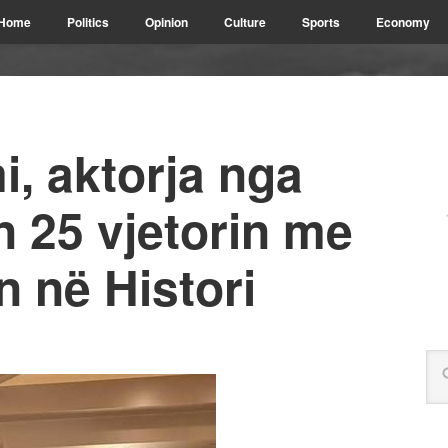
Home
Politics
Opinion
Culture
Sports
Economy
, aktorja nga
 25 vjetorin me
 në Histori