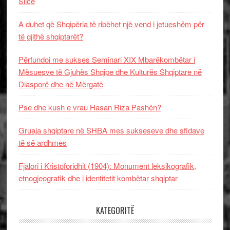
Slice
A duhet që Shqipëria të ribëhet një vend i jetueshëm për
të gjithë shqiptarët?
Përfundoi me sukses Seminari XIX Mbarëkombëtar i
Mësuesve të Gjuhës Shqipe dhe Kulturës Shqiptare në
Diasporë dhe në Mërgatë
Pse dhe kush e vrau Hasan Riza Pashën?
Gruaja shqiptare në SHBA mes sukseseve dhe sfidave
të së ardhmes
Fjalori i Kristoforidhit (1904): Monument leksikografik,
etnogjeografik dhe i identitetit kombëtar shqiptar
KATEGORITË