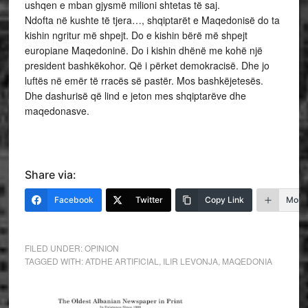
ushqen e mban gjysmë milioni shtetas të saj.
Ndofta në kushte të tjera…, shqiptarët e Maqedonisë do ta
kishin ngritur më shpejt. Do e kishin bërë më shpejt
europiane Maqedoninë. Do i kishin dhënë me kohë një
president bashkëkohor. Që i përket demokracisë. Dhe jo
luftës në emër të rracës së pastër. Mos bashkëjetesës.
Dhe dashurisë që lind e jeton mes shqiptarëve dhe
maqedonasve.
Share via:
Facebook
Twitter
Copy Link
More
FILED UNDER:
OPINION
TAGGED WITH:
ATDHE ARTIFICIAL
,
ILIR LEVONJA
,
MAQEDONIA