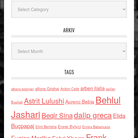
Kategoritë
ARKIV
Arkiv
TAGS
arben llalla
alfons Grishaj
Anton Cefa
asllan
albano kolonjari
Behlul
Astrit Lulushi
Aurenc Bebja
Bushati
Jashari
dalip greca
Beqir Sina
Elida
Buçpapaj
Enver Bytyci
Elmi Berisha
Ermira Babamusta
Frank
Fahri Xharra