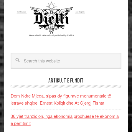
ARTIKUJT E FUNDIT
Dom Ndre Mjeda, sipas dy figurave monumentale të
letrave shqipe, Ernest Koliqit dhe At Gjergj Fishta
36 vjet tranzicion, nga ekonomia prodhuese te ekonomia
e përfitimit