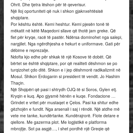
Ohrit. Dhe tjetra lëshon për të qeverisur.
Një lloj oportuniteti që nuk i shkon gjaknxehtësisë
shqiptare.
Por kështu është. Kemi heshtur. Kemi pjesën tonë të
mëkatit në këtë Maqedoni sllave që thotë jam greke. Që
flet për kryqe, racë të pastër. Ndërsa dominohet nga salepi,
nargjilet. Nga ngërdhjesha e hekurt e uniformave. Gati për
dëbime e reprezalje.
Ndofta kjo edhe për shkak të një Kosove të dobët. Që
bërtet se është shqiptare, por që realiteti dëshmon se po
turqizohet çdo ditë. Shkon e i jep dëshmorë radikalizmit në
Mosul. Shikon Erdoganin si president të vendit. Jo Hashim
Thaçin.
Një Shqipëri që pasi i shtrydh OJQ-të si Soros, Gylen etj.
Kryqin e kuq. Apo gjysmë hënën e kuqe. Fondacione …
Grindet e vritet për mustaqet e Çelos. Pasi ka shitur edhe
gëzhojën e fundit. Nga arsenali i saj i rëndë. Një atdhe më
vete me tanke, kundërtanke. Kundërajrorë. Flote detare e
qiellore. Me gazerma plot. Me logjistikë e platforma
mbrojtje. Sot pa asgjë…, i shet pordhë një Greqie që