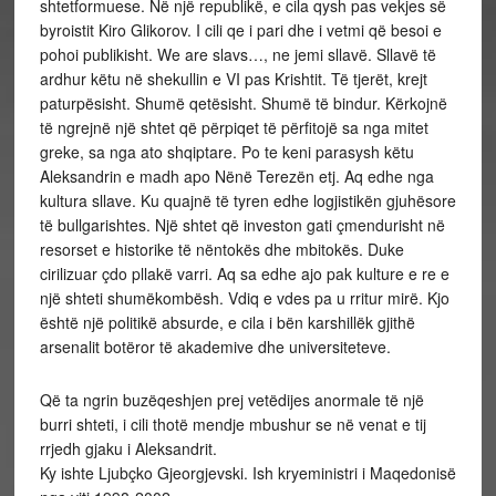
shtetformuese. Në një republikë, e cila qysh pas vekjes së
byroistit Kiro Glikorov. I cili qe i pari dhe i vetmi që besoi e
pohoi publikisht. We are slavs…, ne jemi sllavë. Sllavë të
ardhur këtu në shekullin e VI pas Krishtit. Të tjerët, krejt
paturpësisht. Shumë qetësisht. Shumë të bindur. Kërkojnë
të ngrejnë një shtet që përpiqet të përfitojë sa nga mitet
greke, sa nga ato shqiptare. Po te keni parasysh këtu
Aleksandrin e madh apo Nënë Terezën etj. Aq edhe nga
kultura sllave. Ku quajnë të tyren edhe logjistikën gjuhësore
të bullgarishtes. Një shtet që investon gati çmendurisht në
resorset e historike të nëntokës dhe mbitokës. Duke
cirilizuar çdo pllakë varri. Aq sa edhe ajo pak kulture e re e
një shteti shumëkombësh. Vdiq e vdes pa u rritur mirë. Kjo
është një politikë absurde, e cila i bën karshillëk gjithë
arsenalit botëror të akademive dhe universiteteve.
Që ta ngrin buzëqeshjen prej vetëdijes anormale të një
burri shteti, i cili thotë mendje mbushur se në venat e tij
rrjedh gjaku i Aleksandrit.
Ky ishte Ljubçko Gjeorgjevski. Ish kryeministri i Maqedonisë