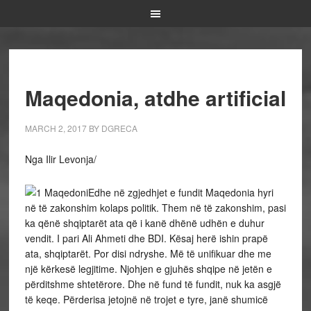
Maqedonia, atdhe artificial
MARCH 2, 2017
BY
DGRECA
Nga Ilir Levonja/
Edhe në zgjedhjet e fundit Maqedonia hyri
në të zakonshim kolaps politik. Them në të zakonshim, pasi
ka qënë shqiptarët ata që i kanë dhënë udhën e duhur
vendit. I pari Ali Ahmeti dhe BDI. Kësaj herë ishin prapë
ata, shqiptarët. Por disi ndryshe. Më të unifikuar dhe me
një kërkesë legjitime. Njohjen e gjuhës shqipe në jetën e
përditshme shtetërore. Dhe në fund të fundit, nuk ka asgjë
të keqe. Përderisa jetojnë në trojet e tyre, janë shumicë