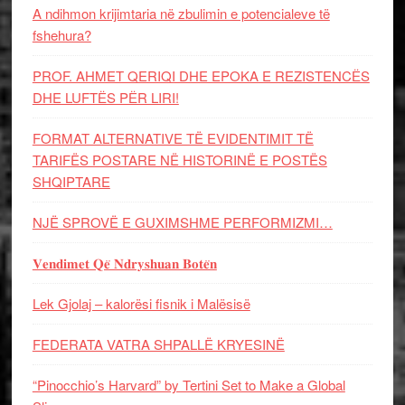
A ndihmon krijimtaria në zbulimin e potencialeve të
fshehura?
PROF. AHMET QERIQI DHE EPOKA E REZISTENCЁS
DHE LUFTЁS PЁR LIRI!
FORMAT ALTERNATIVE TË EVIDENTIMIT TË
TARIFËS POSTARE NË HISTORINË E POSTËS
SHQIPTARE
NJË SPROVË E GUXIMSHME PERFORMIZMI…
𝐕𝐞𝐧𝐝𝐢𝐦𝐞𝐭 𝐐𝐞̈ 𝐍𝐝𝐫𝐲𝐬𝐡𝐮𝐚𝐧 𝐁𝐨𝐭𝐞̈𝐧
Lek Gjolaj – kalorësi fisnik i Malësisë
FEDERATA VATRA SHPALLË KRYESINË
“Pinocchio’s Harvard” by Tertini Set to Make a Global