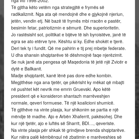
nga viti 1998-2002.
Të gjitha këto vetëm nga strategjitë e frymës së
radikalizmit. Nga ata që mendojnë dhe e gjykojnë njeriun,
jetën, vendin etj. Në bazë të frymës mbi rracën e pastër,
besimin fetar, patriotizmin e sëmurë. Dhe superioritetin.
Jo rastësisht sot, politikat e bijëve të ish byroistëve, janë të
egra se ato etërve tyre. Kështu si ky. Edhe shokët e tjerë.
Deri tek ty i fundit. Që me pahirin e tij prej mbetje federate.
U dha shansin shqiptarëve të dëshmojnë faqe njerëzimit.
Se nuk janë ata pengesa që Maqedonia të jetë një Zvicër e
dytë e Ballkanit.
Madje shqiptarët, kanë lënë pas dore edhe kombin.
Megjithëse nga ana tjetër, qe pikërisht ky mëkat që mbajti
në pushtet kët nevrik me emrin Gruevski. Apo këtë
president që e konsideron shantazh marrëveshjen
normale, qeveri formuese. Të një koalicioni shumicë.
Të gjithëve na vinte plasja, kur shikonim se partia e një
mëndje të madhe. Ajo e Arbën Xhaferrit, pakësohej. Dhe
kur një tjetër, ajo e luftës së Sharrit, BDI…, qeveriste.
Na vinte plasja për shkak të grindjeve brenda shqiptarëve.
Kur njëra palë këmbëngul në zbatimin e marëveshjes së