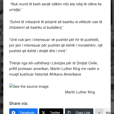
“Nuk mund të kesh asnjë ndikim mbi ata ndaj të cilëve ke
urrejtje.”
“Duhet të mësojmë të jetojmë së bashku si vëllezër ose të
zhdukemi së bashku si budallenj.”
“Unë nuk jam i interesuar në pushtet për hir të pushtetit,
por jam i interesuar për pushtet që është i moralshëm, një
pushtet që është i drejtë dhe i mirë.”
Thënje nga ish-udhëheqi i Lëvizjes për të Drejtat Civile,
priftit protesan amerikan, Martin Luther King me rastin e
muajit kushtuar historisë Afrikano-Amerikane
Martin Luther King
Share via:
Facebook
Twitter
Copy Link
More