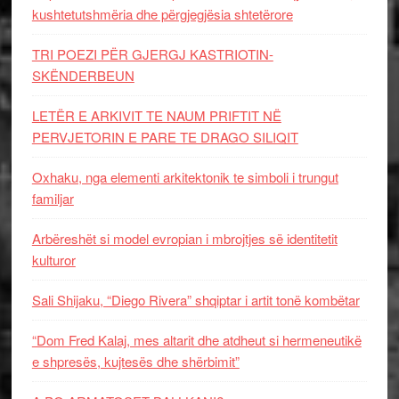
kushtetutshmëria dhe përgjegjësia shtetërore
TRI POEZI PËR GJERGJ KASTRIOTIN-
SKËNDERBEUN
LETËR E ARKIVIT TE NAUM PRIFTIT NË
PERVJETORIN E PARE TE DRAGO SILIQIT
Oxhaku, nga elementi arkitektonik te simboli i trungut
familjar
Arbëreshët si model evropian i mbrojtjes së identitetit
kulturor
Sali Shijaku, “Diego Rivera” shqiptar i artit tonë kombëtar
“Dom Fred Kalaj, mes altarit dhe atdheut si hermeneutikë
e shpresës, kujtesës dhe shërbimit”