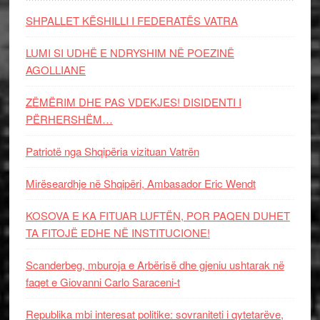
SHPALLET KËSHILLI I FEDERATËS VATRA
LUMI SI UDHË E NDRYSHIM NË POEZINË
AGOLLIANE
ZËMËRIM DHE PAS VDEKJES! DISIDENTI I
PËRHERSHËM…
Patriotë nga Shqipëria vizituan Vatrën
Mirëseardhje në Shqipëri, Ambasador Eric Wendt
KOSOVA E KA FITUAR LUFTËN, POR PAQEN DUHET
TA FITOJË EDHE NË INSTITUCIONE!
Scanderbeg, mburoja e Arbërisë dhe gjeniu ushtarak në
faqet e Giovanni Carlo Saraceni-t
Republika mbi interesat politike: sovraniteti i qytetarëve,