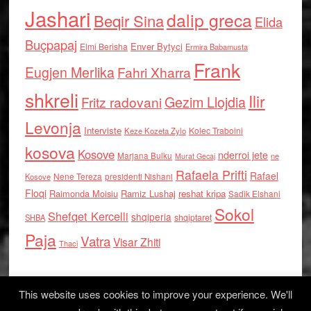
Jashari
dalip greca
Beqir Sina
Elida
Buçpapaj
Enver Bytyci
Elmi Berisha
Ermira Babamusta
Frank
Eugjen Merlika
Fahri Xharra
shkreli
Ilir
Gezim Llojdia
Fritz radovani
Levonja
Interviste
Kolec Traboini
Keze Kozeta Zylo
kosova
Kosove
nderroi jete
Marjana Bulku
ne
Murat Gecaj
Rafaela Prifti
Rafael
Nene Tereza
Kosove
presidenti Nishani
Floqi
Raimonda Moisiu
Ramiz Lushaj
reshat kripa
Sadik Elshani
Sokol
Shefqet Kercelli
shqiperia
shqiptaret
SHBA
Paja
Vatra
Visar Zhiti
Thaci
This website uses cookies to improve your experience. We'll