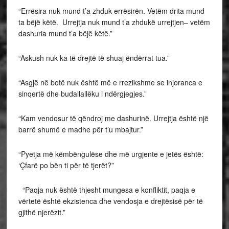
“Errësira nuk mund t’a zhduk errësirën. Vetëm drita mund
ta bëjë këtë. Urrejtja nuk mund t’a zhdukë urrejtjen– vetëm
dashuria mund t’a bëjë këtë.”
“Askush nuk ka të drejtë të shuaj ëndërrat tua.”
“Asgjë në botë nuk është më e rrezikshme se injoranca e
sinqertë dhe budallallëku i ndërgjegjes.”
“Kam vendosur të qëndroj me dashurinë. Urrejtja është një
barrë shumë e madhe për t’u mbajtur.”
“Pyetja më këmbëngulëse dhe më urgjente e jetës është:
‘Çfarë po bën ti për të tjerët?”
“Paqja nuk është thjesht mungesa e konfliktit, paqja e
vërtetë është ekzistenca dhe vendosja e drejtësisë për të
gjithë njerëzit.”