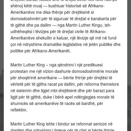
shënoj këtë muaj — kushtuar historisë së Afrikano-
Amerikanëve me disa thënje për drejtësinë si
domosdoshmëri për të siguruar të drejtat e barabarta për
të gjithë dhe pa dallim — nga Martin Luther Kingu, ish-
udhëheqësi i lëvizjes për të drejtat civile të Afrikano-
Amerikanëve shekullin e kaluar, një lëvizje që më në fund
çoi në ndryshime dramatike legjislative në jetën publike dhe
politike për Afrikano-Amerikanët.
Martin Luther King – nga qëndrimi i një predikuesi
protestan me një vizion dashurie domosdoshmërie morale
për shoqërinë amerikane — bënte thirrje për drejtësi të
vërtetë për të gjitha racat pa dallim, për reforma themelore
në sistemin dhe ligjet mbi drejtësinë dhe për barazi para
ligjit për të gjithë, duke i bërë apel ndërgjegjes morale të
shumicës së amerikanëve të racës së bardhë, për
reflektim.
Martin Luther King ishte i bindur se reformat serioze në
drejtësi dhe ndryshimi i ligjeve për të cilat ai bënte thirrje,