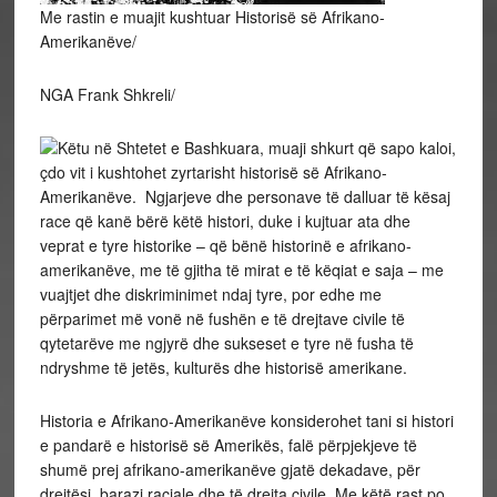
Me rastin e muajit kushtuar Historisë së Afrikano-
Amerikanëve/
NGA Frank Shkreli/
Këtu në Shtetet e Bashkuara, muaji shkurt që sapo kaloi,
çdo vit i kushtohet zyrtarisht historisë së Afrikano-
Amerikanëve. Ngjarjeve dhe personave të dalluar të kësaj
race që kanë bërë këtë histori, duke i kujtuar ata dhe
veprat e tyre historike – që bënë historinë e afrikano-
amerikanëve, me të gjitha të mirat e të këqiat e saja – me
vuajtjet dhe diskriminimet ndaj tyre, por edhe me
përparimet më vonë në fushën e të drejtave civile të
qytetarëve me ngjyrë dhe sukseset e tyre në fusha të
ndryshme të jetës, kulturës dhe historisë amerikane.
Historia e Afrikano-Amerikanëve konsiderohet tani si histori
e pandarë e historisë së Amerikës, falë përpjekjeve të
shumë prej afrikano-amerikanëve gjatë dekadave, për
drejtësi, barazi raciale dhe të drejta civile. Me këtë rast po