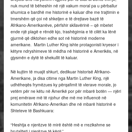
nuk mund të bëheshin në një vakum moral pa u përballur
shumica e bardhë me historinë e kaluar dhe me trajtimin e
tmershëm që çoi në shkeljen e të drejtave bazë të
Afrikano-Amerikanëve, përfshir skllavërinë – që mbetet
ende një plagë e rëndë kjo, trashëgimia e të cilët ka lënë
gjurmë që diktohen edhe sot në historinë moderne
amerikane. Martin Luther King ishte protagonisti kryesor i
këtyre ndryshimeve të mëdha në historinë e Amerikës, në
gjysmën e dytë të shekullit të kaluar.
Në kujtim të muajit shkurt, dedikuar historisë Afrikano-
Amerikane, ja disa citime nga Martin Luther King, një
udhëheqës frymëzues ky përqafimit të vlerave morale, jo
vetëm për ne këtu në Amerikë por për mbarë botën — njëri
prej emërave më të njohur dhe më me influencë në
komunitetin Afrikano-Amerikan dhe në mbarë historinë e
Shteteve të Bashkuara:
“Heshtja e njerëzve të mirë është më e rrezikshme se
brutaliteti i njerëzve të këqij.”