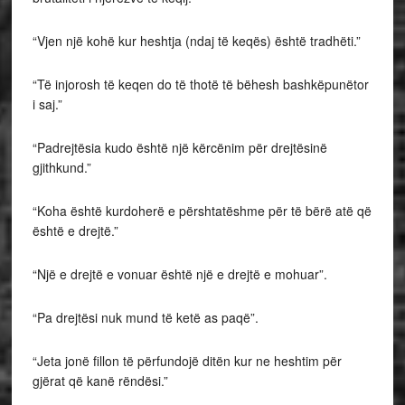
“Vjen një kohë kur heshtja (ndaj të keqës) është tradhëti.”
“Të injorosh të keqen do të thotë të bëhesh bashkëpunëtor
i saj.”
“Padrejtësia kudo është një kërcënim për drejtësinë
gjithkund.”
“Koha është kurdoherë e përshtatëshme për të bërë atë që
është e drejtë.”
“Një e drejtë e vonuar është një e drejtë e mohuar”.
“Pa drejtësi nuk mund të ketë as paqë”.
“Jeta jonë fillon të përfundojë ditën kur ne heshtim për
gjërat që kanë rëndësi.”