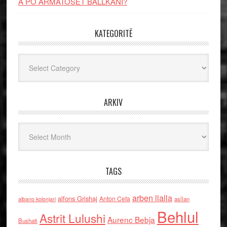
A PO ARMATOSET BALLKANI?
KATEGORITË
Kategoritë
ARKIV
Arkiv
TAGS
arben llalla
alfons Grishaj
Anton Cefa
asllan
albano kolonjari
Behlul
Astrit Lulushi
Aurenc Bebja
Bushati