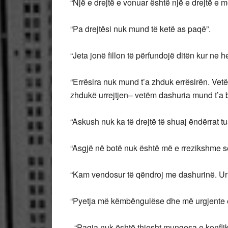
“Një e drejtë e vonuar është një e drejtë e 
“Pa drejtësi nuk mund të ketë as paqë”.
“Jeta jonë fillon të përfundojë ditën kur ne 
“Errësira nuk mund t’a zhduk errësirën. Vetë
zhdukë urrejtjen– vetëm dashuria mund t’a b
“Askush nuk ka të drejtë të shuaj ëndërrat tu
“Asgjë në botë nuk është më e rrezikshme se
“Kam vendosur të qëndroj me dashurinë. Urre
“Pyetja më këmbëngulëse dhe më urgjente e je
“Paqja nuk është thjesht mungesa e konflikt