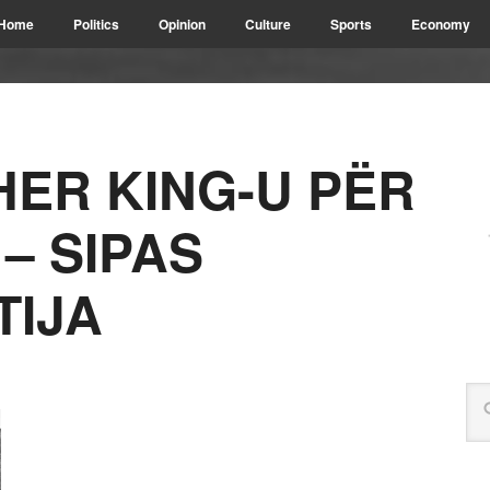
Home
Politics
Opinion
Culture
Sports
Economy
HER KING-U PËR
– SIPAS
TIJA