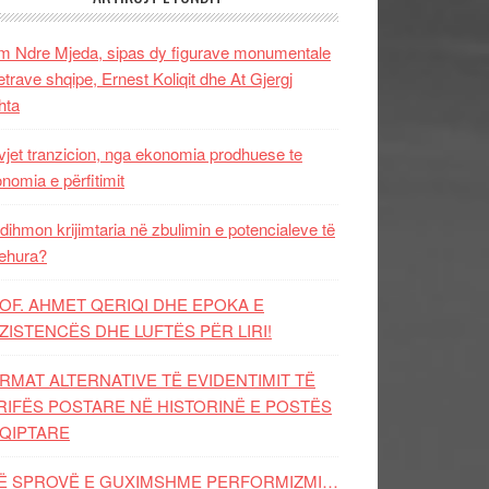
 Ndre Mjeda, sipas dy figurave monumentale
letrave shqipe, Ernest Koliqit dhe At Gjergj
hta
vjet tranzicion, nga ekonomia prodhuese te
nomia e përfitimit
dihmon krijimtaria në zbulimin e potencialeve të
ehura?
OF. AHMET QERIQI DHE EPOKA E
ZISTENCЁS DHE LUFTЁS PЁR LIRI!
RMAT ALTERNATIVE TË EVIDENTIMIT TË
RIFËS POSTARE NË HISTORINË E POSTËS
QIPTARE
Ë SPROVË E GUXIMSHME PERFORMIZMI…