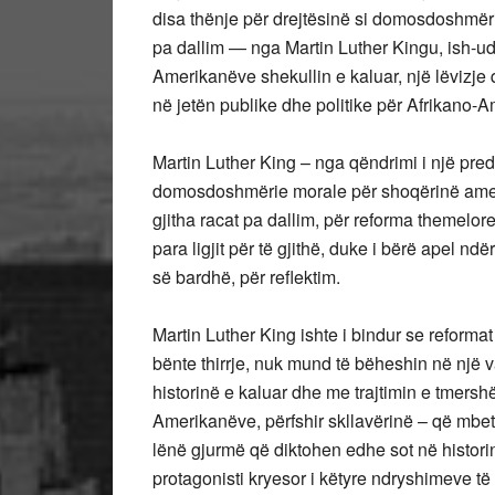
disa thënje për drejtësinë si domosdoshmëri p
pa dallim — nga Martin Luther Kingu, ish-udhë
Amerikanëve shekullin e kaluar, një lëvizje
në jetën publike dhe politike për Afrikano-
Martin Luther King – nga qëndrimi i një pre
domosdoshmërie morale për shoqërinë amerika
gjitha racat pa dallim, për reforma themelore
para ligjit për të gjithë, duke i bërë apel 
së bardhë, për reflektim.
Martin Luther King ishte i bindur se reformat 
bënte thirrje, nuk mund të bëheshin në një
historinë e kaluar dhe me trajtimin e tmersh
Amerikanëve, përfshir skllavërinë – që mbete
lënë gjurmë që diktohen edhe sot në histor
protagonisti kryesor i këtyre ndryshimeve t