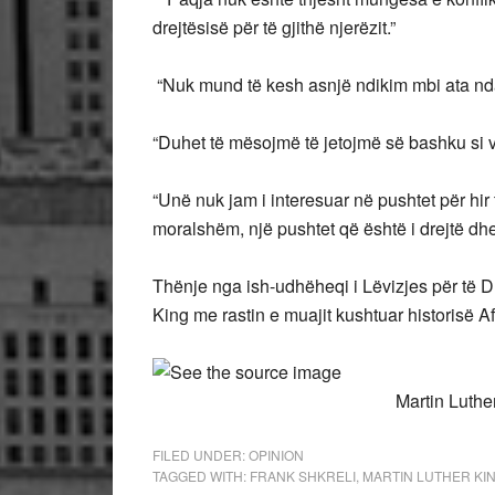
drejtësisë për të gjithë njerëzit.”
“Nuk mund të kesh asnjë ndikim mbi ata ndaj 
“Duhet të mësojmë të jetojmë së bashku si 
“Unë nuk jam i interesuar në pushtet për hir t
moralshëm, një pushtet që është i drejtë dhe
Thënje nga ish-udhëheqi i Lëvizjes për të Dre
King me rastin e muajit kushtuar historisë 
Martin Luther K
FILED UNDER:
OPINION
TAGGED WITH:
FRANK SHKRELI
,
MARTIN LUTHER KI