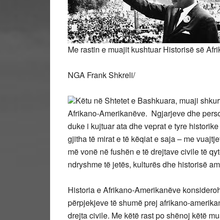
Me rastin e muajit kushtuar Historisë së Af
NGA Frank Shkreli/
Këtu në Shtetet e Bashkuara, muaji shkurt 
Afrikano-Amerikanëve. Ngjarjeve dhe persona
duke i kujtuar ata dhe veprat e tyre histori
gjitha të mirat e të këqiat e saja – me vuajt
më vonë në fushën e të drejtave civile të qy
ndryshme të jetës, kulturës dhe historisë 
Historia e Afrikano-Amerikanëve konsiderohet
përpjekjeve të shumë prej afrikano-amerikan
drejta civile. Me këtë rast po shënoj këtë 