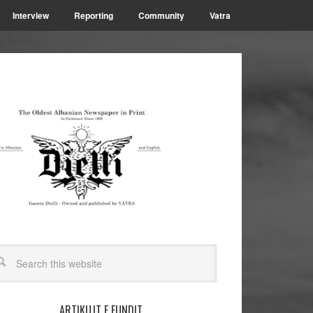
Interview
Reporting
Community
Vatra
ARTIKUJT E FUNDIT