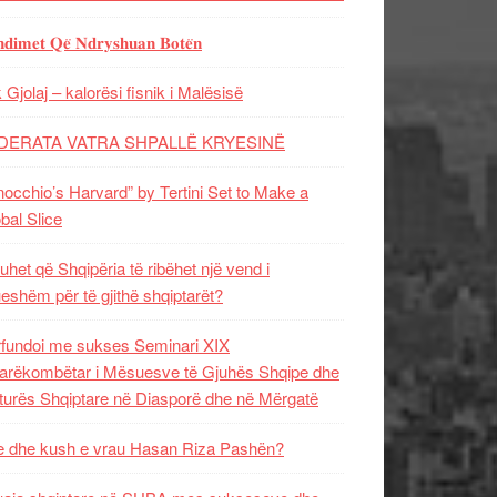
𝐝𝐢𝐦𝐞𝐭 𝐐𝐞̈ 𝐍𝐝𝐫𝐲𝐬𝐡𝐮𝐚𝐧 𝐁𝐨𝐭𝐞̈𝐧
 Gjolaj – kalorësi fisnik i Malësisë
DERATA VATRA SHPALLË KRYESINË
nocchio’s Harvard” by Tertini Set to Make a
bal Slice
uhet që Shqipëria të ribëhet një vend i
ueshëm për të gjithë shqiptarët?
fundoi me sukses Seminari XIX
rëkombëtar i Mësuesve të Gjuhës Shqipe dhe
turës Shqiptare në Diasporë dhe në Mërgatë
 dhe kush e vrau Hasan Riza Pashën?