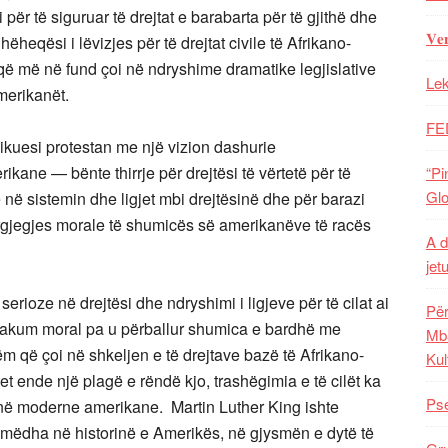
ër të siguruar të drejtat e barabarta për të gjithë dhe
𝐕𝐞
heqësi i lëvizjes për të drejtat civile të Afrikano-
 që më në fund çoi në ndryshime dramatike legjislative
Lek
Amerikanët.
FE
dikuesi protestan me një vizion dashurie
ne — bënte thirrje për drejtësi të vërtetë për të
“Pi
Glo
 në sistemin dhe ligjet mbi drejtësinë dhe për barazi
ndërgjegjes morale të shumicës së amerikanëve të racës
A d
jet
serioze në drejtësi dhe ndryshimi i ligjeve për të cilat ai
Për
 vakum moral pa u përballur shumica e bardhë me
Mba
ëm që çoi në shkeljen e të drejtave bazë të Afrikano-
Kul
t ende një plagë e rëndë kjo, trashëgimia e të cilët ka
Pse
inë moderne amerikane. Martin Luther King ishte
ë mëdha në historinë e Amerikës, në gjysmën e dytë të