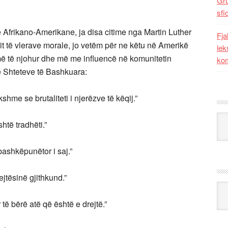
Gr
sfi
së Afrikano-Amerikane, ja disa citime nga Martin Luther
Fja
t të vlerave morale, jo vetëm për ne këtu në Amerikë
lek
ë të njohur dhe më me influencë në komunitetin
kom
e Shteteve të Bashkuara:
shme se brutaliteti i njerëzve të këqij.”
Kat
htë tradhëti.”
bashkëpunëtor i saj.”
jtësinë gjithkund.”
Ark
të bërë atë që është e drejtë.”