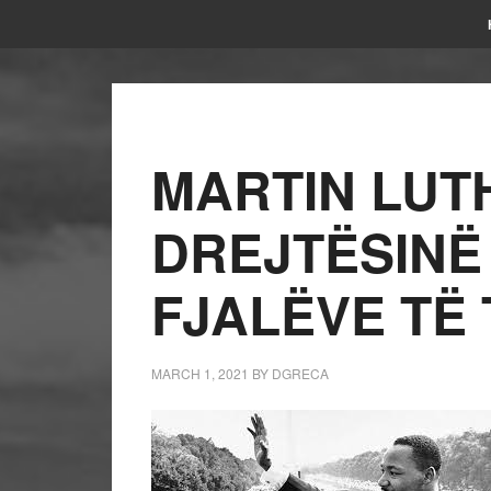
MARTIN LUT
DREJTËSINË 
FJALËVE TË 
MARCH 1, 2021
BY
DGRECA