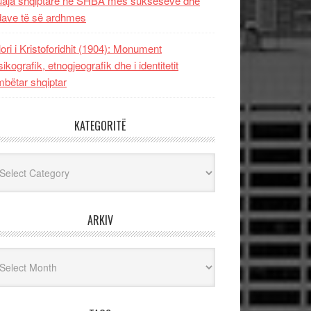
uaja shqiptare në SHBA mes sukseseve dhe
dave të së ardhmes
lori i Kristoforidhit (1904): Monument
sikografik, etnogjeografik dhe i identitetit
bëtar shqiptar
KATEGORITË
egoritë
ARKIV
iv