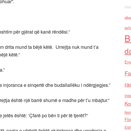
mohuar”.
alba
asll
heshtim për gjërat që kanë rëndësi.”
B
m drita mund ta bëjë këtë. Urrejtja nuk mund t’a
d
ëjë këtë.”
Env
a.”
Fa
ra
 injoranca e sinqertë dhe budallallëku i ndërgjegjes.”
Inte
jtja është një barrë shumë e madhe për t’u mbajtur.”
Ko
Nen
tës është: ‘Çfarë po bën ti për të tjerët?”
Flo
Els
it, paqja e vërtetë është ekzistenca dhe vendosja e