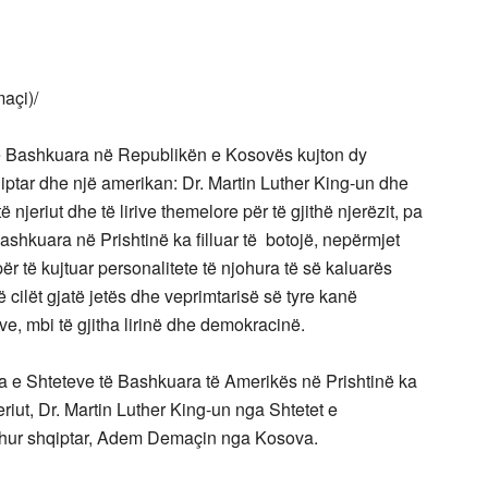
açi)/
 Bashkuara në Republikën e Kosovës kujton dy
hqiptar dhe një amerikan: Dr. Martin Luther King-un dhe
jeriut dhe të lirive themelore për të gjithë njerëzit, pa
hkuara në Prishtinë ka filluar të botojë, nepërmjet
 për të kujtuar personalitete të njohura të së kaluarës
cilët gjatë jetës dhe veprimtarisë së tyre kanë
ve, mbi të gjitha lirinë dhe demokracinë.
da e Shteteve të Bashkuara të Amerikës në Prishtinë ka
eriut, Dr. Martin Luther King-un nga Shtetet e
johur shqiptar, Adem Demaçin nga Kosova.