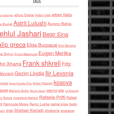
TAGS
arben llalla
alfons Grishaj
Anton Cefa
no kolonjari
Astrit Lulushi
Aurenc Bebja
an Bushati
ehlul Jashari
Beqir Sina
alip greca
Elida Buçpapaj
Elmi Berisha
Eugjen Merlika
er Bytyci
Ermira Babamusta
Frank shkreli
hri Xharra
Fritz
Ilir Levonja
Gezim Llojdia
dovani
kosova
rviste
Kolec Traboini
Keze Kozeta Zylo
sove
nderroi jete
Marjana Bulku
ne Kosove
Murat Gecaj
Rafaela Prifti
Rafael
e Tereza
presidenti Nishani
qi
Raimonda Moisiu
Ramiz Lushaj
reshat kripa
Sadik
Shefqet Kercelli
shqiperia
hani
shqiptaret
SHBA