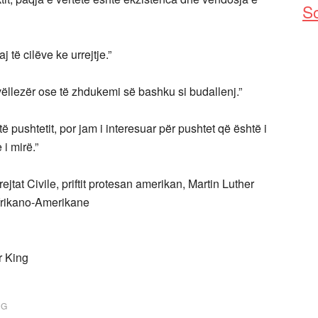
So
të cilëve ke urrejtje.”
vëllezër ose të zhdukemi së bashku si budallenj.”
ë pushtetit, por jam i interesuar për pushtet që është i
 i mirë.”
jtat Civile, priftit protesan amerikan, Martin Luther
Afrikano-Amerikane
ing
NG