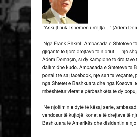
“Askujt nuk i shërben urrejtja…” (Adem Dem
Nga Frank Shkreli-Ambasada e Shteteve të
gjigantë të tjerë drejtave të njeriut — një s
Adem Demaçin, si dy kampionë të drejtave të n
dallim dhe kudo. Ambasada e Shteteve të Bas
portalit të saj facebook, një seri të veçantë,
nga Shtetet e Bashkuara dhe nga Kosova, të 
mbështetur vlerat e përbashkëta të dy popuj
Në njoftimin e dytë të kësaj serie, ambasa
vendosur të kujtojë ikonat e të drejtave të nj
Bashkuara të Amerikës dhe disidentin e n