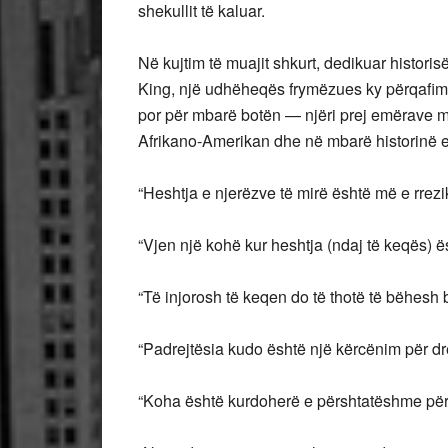
shekullit të kaluar.
Në kujtim të muajit shkurt, dedikuar histori
King, një udhëheqës frymëzues ky përqafimi
por për mbarë botën — njëri prej emërave m
Afrikano-Amerikan dhe në mbarë historinë 
“Heshtja e njerëzve të mirë është më e rrezik
“Vjen një kohë kur heshtja (ndaj të keqës) ës
“Të injorosh të keqen do të thotë të bëhesh 
“Padrejtësia kudo është një kërcënim për dre
“Koha është kurdoherë e përshtatëshme për 