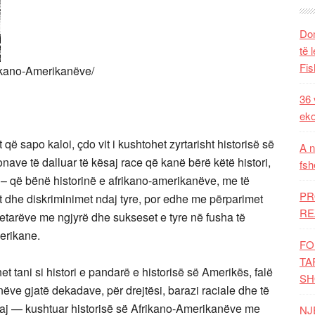
Dom
të 
Fis
rikano-Amerikanëve/
36 
eko
që sapo kaloi, çdo vit i kushtohet zyrtarisht historisë së
A n
ve të dalluar të kësaj race që kanë bërë këtë histori,
fsh
ke – që bënë historinë e afrikano-amerikanëve, me të
PR
jet dhe diskriminimet ndaj tyre, por edhe me përparimet
RE
tetarëve me ngjyrë dhe sukseset e tyre në fusha të
amerikane.
FO
TA
 tani si histori e pandarë e historisë së Amerikës, falë
SH
ëve gjatë dekadave, për drejtësi, barazi raciale dhe të
muaj — kushtuar historisë së Afrikano-Amerikanëve me
NJ