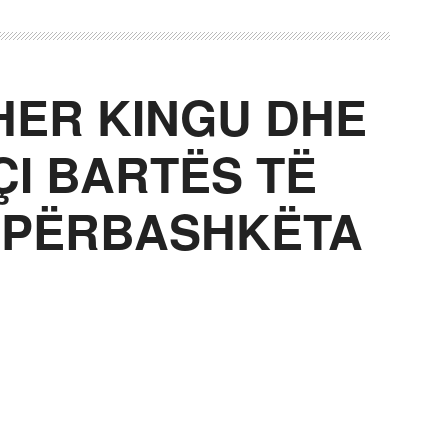
HER KINGU DHE
I BARTËS TË
 PËRBASHKËTA