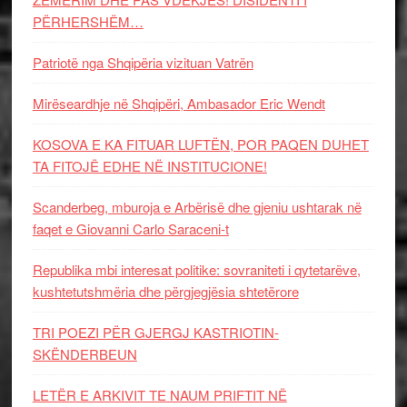
PËRHERSHËM…
Patriotë nga Shqipëria vizituan Vatrën
Mirëseardhje në Shqipëri, Ambasador Eric Wendt
KOSOVA E KA FITUAR LUFTËN, POR PAQEN DUHET
TA FITOJË EDHE NË INSTITUCIONE!
Scanderbeg, mburoja e Arbërisë dhe gjeniu ushtarak në
faqet e Giovanni Carlo Saraceni-t
Republika mbi interesat politike: sovraniteti i qytetarëve,
kushtetutshmëria dhe përgjegjësia shtetërore
TRI POEZI PËR GJERGJ KASTRIOTIN-
SKËNDERBEUN
LETËR E ARKIVIT TE NAUM PRIFTIT NË