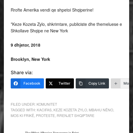
Rrofte Amerika vendi qe shpetoi Shqiperine!
*Keze Kozeta Zylo, shkrimtare, publiciste dhe themeluese e
Shkollave Shqipe ne New York
9 dhjetor, 2018
Brooklyn, New York
Share via:
Facebook
Twitter
Copy Link
More
FILED UNDER:
KOMUNITET
TAGGED WITH:
KACIFAS
,
KEZE KOZETA ZYLO
,
MBAHU NËNO
,
MOS KI FRIKË
,
PROTESTE
,
RRENJET SHQIPTARE