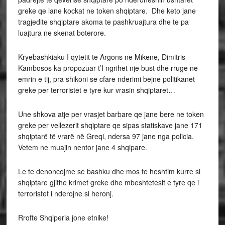
greke qe lane kockat ne token shqiptare. Dhe keto jane
tragjedite shqiptare akoma te pashkruajtura dhe te pa
luajtura ne skenat boterore.
Kryebashkiaku I qytetit te Argons ne Mikene, Dimitris
Kambosos ka propozuar t’I ngrihet nje bust dhe rruge ne
emrin e tij, pra shikoni se cfare nderimi bejne politikanet
greke per terroristet e tyre kur vrasin shqiptaret…
Une shkova atje per vrasjet barbare qe jane bere ne token
greke per vellezerit shqiptare qe sipas statiskave jane 171
shqiptarë të vrarë në Greqi, ndersa 97 jane nga policia.
Vetem ne muajin nentor jane 4 shqipare.
Le te denoncojme se bashku dhe mos te heshtim kurre si
shqiptare gjithe krimet greke dhe mbeshtetesit e tyre qe i
terroristet i nderojne si heronj.
Rrofte Shqiperia jone etnike!