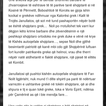
zhvarrosjeve të eshtrave të të parëve tanë shqiptarë si në
Kosinë të Përmetit, Boboshticë të Korcës se gjoja ishin
kockat e grekëve ndihmuar nga Kalorësi grek i Kalit të
Trojës Janullatos, që sot më tund pashaportën nëpër botë
se është shqiptaro grek… Noli po rrotullohet tek varri kur
dëgjon këto krime barbare dhe zëvendësimin e një
peshkopi shqiptaro ortodoks me grek duke e vënë në krye
të Kishës autoqefale shqiptare…, sepse Noli dhe gjithë
besimtarët patriotë që kanë mbi cdo gjë Shqipërinë luftuan
fort kundër patrikanës greke që helmoi, vrau dhe therri
nëpër natë atdhetarët e flaktë shqiptare, një pjesë të elitës
së Kombit.
Janullatosi që pushtoi kishën autoqefale shqiptare të Fan
Nolit ligjërisht, nuk mund t’i dilte shpirti pa parë të ndërtuar
varrezën e ushtarëve grekë në tokën shqiptare, që ai dhe
shpura e tij e quan tokë greke, toka e Vorio Epirit, ndërsa
për Çamërinë as që i bie mendja fare…
Une vajta atje jo vetëm si shqiptare e bijë shqiptari që