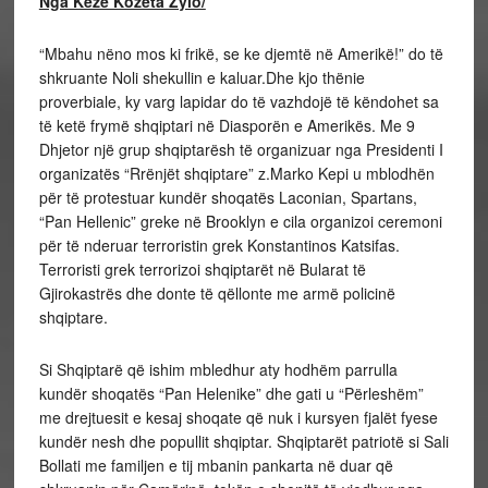
Nga Keze Kozeta Zylo/
“Mbahu nëno mos ki frikë, se ke djemtë në Amerikë!” do të
shkruante Noli shekullin e kaluar.Dhe kjo thënie
proverbiale, ky varg lapidar do të vazhdojë të këndohet sa
të ketë frymë shqiptari në Diasporën e Amerikës. Me 9
Dhjetor një grup shqiptarësh të organizuar nga Presidenti I
organizatës “Rrënjët shqiptare” z.Marko Kepi u mblodhën
për të protestuar kundër shoqatës Laconian, Spartans,
“Pan Hellenic” greke në Brooklyn e cila organizoi ceremoni
për të nderuar terroristin grek Konstantinos Katsifas.
Terroristi grek terrorizoi shqiptarët në Bularat të
Gjirokastrës dhe donte të qëllonte me armë policinë
shqiptare.
Si Shqiptarë që ishim mbledhur aty hodhëm parrulla
kundër shoqatës “Pan Helenike” dhe gati u “Përleshëm”
me drejtuesit e kesaj shoqate që nuk i kursyen fjalët fyese
kundër nesh dhe popullit shqiptar. Shqiptarët patriotë si Sali
Bollati me familjen e tij mbanin pankarta në duar që