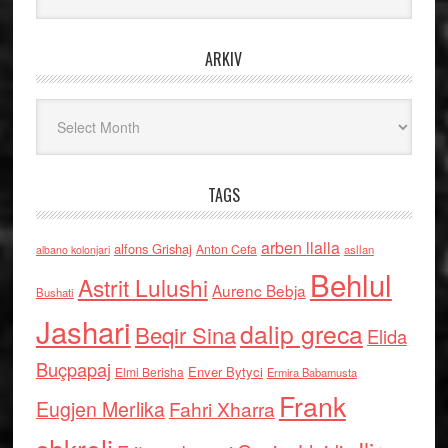
ARKIV
Arkiv
TAGS
arben llalla
alfons Grishaj
Anton Cefa
asllan
albano kolonjari
Behlul
Astrit Lulushi
Aurenc Bebja
Bushati
Jashari
dalip greca
Beqir Sina
Elida
Buçpapaj
Enver Bytyci
Elmi Berisha
Ermira Babamusta
Frank
Eugjen Merlika
Fahri Xharra