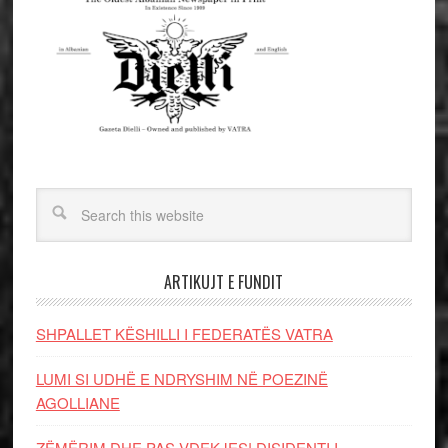
ARTIKUJT E FUNDIT
SHPALLET KËSHILLI I FEDERATËS VATRA
LUMI SI UDHË E NDRYSHIM NË POEZINË
AGOLLIANE
ZËMËRIM DHE PAS VDEKJES! DISIDENTI I