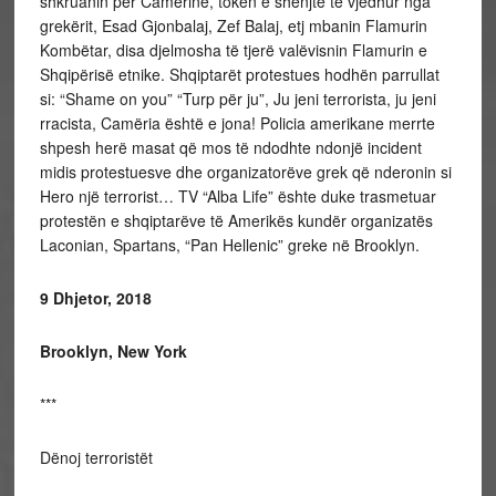
shkruanin për Camërinë, tokën e shenjtë të vjedhur nga
grekërit, Esad Gjonbalaj, Zef Balaj, etj mbanin Flamurin
Kombëtar, disa djelmosha të tjerë valëvisnin Flamurin e
Shqipërisë etnike. Shqiptarët protestues hodhën parrullat
si: “Shame on you” “Turp për ju”, Ju jeni terrorista, ju jeni
rracista, Camëria është e jona! Policia amerikane merrte
shpesh herë masat që mos të ndodhte ndonjë incident
midis protestuesve dhe organizatorëve grek që nderonin si
Hero një terrorist… TV “Alba Life” ështe duke trasmetuar
protestën e shqiptarëve të Amerikës kundër organizatës
Laconian, Spartans, “Pan Hellenic” greke në Brooklyn.
9 Dhjetor, 2018
Brooklyn, New York
***
Dënoj terroristët