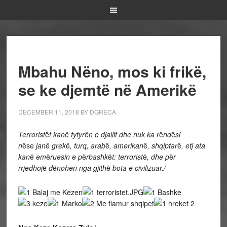
Mbahu Nëno, mos ki frikë,
se ke djemtë në Amerikë
DECEMBER 11, 2018
BY
DGRECA
Terrorist
ë
t kan
ë
fytyr
ë
n e djallit dhe nuk ka r
ë
nd
ë
si
n
ëse
jan
ë
grek
ë
, turq, arab
ë
, amerikan
ë
, shqiptar
ë
, etj ata
kan
ë
em
ë
ruesin e p
ë
rbashk
ë
t: terrorist
ë
, dhe p
ë
r
rrjedhoj
ë
d
ë
nohen nga gjith
ë
bota e civilizuar./