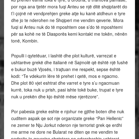
por nga ana tjetër mora fuqi Anteu se një ditë shqiptarët do
t’i çojnë në vendprehjen greke atje ku kanë atdheun e tyre
dhe jo te nderohen ne Shqiperi me vendim qeverie. Mora
fuqi si Anteu nuk do të mposhtem ose s’do të mposhtemi
për sa kohë ne të Diasporës kemi kontakt me tokën, nënën
tonë, Kombin.
Populli i qytetëuar, i lashtë dhe plot kulturë, varrezat e
ushtarëve grekë dhe italianë në Sajmolë që është një fushë
e bukur buzë Vjosës, i trajtuan me respekt, sepse është
kodi: “Te vdekurin lëre të prehet i qetë, mos e ngacmo.
Dhe plot 80 vjet eshtrat dhe varret e tyre s’u ngacmuan
kurrë, toka nuk u prish, pasi ishte tokë buke, trupat e tyre
nuk u prekën dhe kjo është mëse njerëzore”.
Por pabesia greke eshte e njohur ne gjithe boten dhe nuk
cuditem aspak qe sot nje organizate greke “Pan Hellenic”
ne zemer te Nju Jorkut nderon nje terrorist grek qe erdhi
me arme ne dore ne Bularat ne diten qe me vendim te
padrejte te qeverise shqiptare po nderoheshin ushtaret