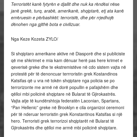
Terrorist
ë
t kan
ë
fytyr
ë
n e djallit dhe nuk ka r
ë
nd
ë
si n
ëse
jan
ë
grek
ë
, turq, arab
ë
, amerikan
ë
, shqiptar
ë
, etj ata kan
ë
em
ë
ruesin e p
ë
rbashk
ë
t: terrorist
ë
, dhe p
ë
r rrjedhoj
ë
d
ë
nohen nga gjith
ë
bota e civilizuar.
Nga Keze Kozeta ZYLO/
Si shqiptaro amerikane aktive në Diasporë dhe si publiciste
që me shkrimet e mia kam dënuar herë pas here krimet e
qeverisë greke dhe te ekstremistëve në cdo sistem vajta në
protestë për të denoncuar terrroristin grek Kostandinos
Katsifas që u vra në tokën shqiptare nga policia se po
terrorizonte me armë në dorë popullin e pafajshëm dhe
qëlloi mbi policinë shqiptare në Bularat të Gjirokastrës.
Vajta atje të kundërshtoja federatën Laconian, Spartans,
“Pan Hellenic” greke në Brooklyn e cila organizoi ceremoni
për të nderuar terroristin grek Konstantinos Katsifas si një
hero. Terroristi grek terrorizoi shqiptarët në Bularat të
Gjirokastrës dhe qëlloi me armë mbi policinë shqiptare.