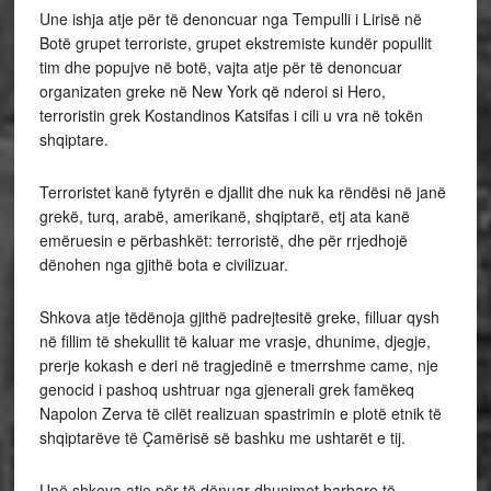
Une ishja atje për të denoncuar nga Tempulli i Lirisë në
Botë grupet terroriste, grupet ekstremiste kundër popullit
tim dhe popujve në botë, vajta atje për të denoncuar
organizaten greke në New York që nderoi si Hero,
terroristin grek Kostandinos Katsifas i cili u vra në tokën
shqiptare.
Terroristet kanë fytyrën e djallit dhe nuk ka rëndësi në janë
grekë, turq, arabë, amerikanë, shqiptarë, etj ata kanë
emëruesin e përbashkët: terroristë, dhe për rrjedhojë
dënohen nga gjithë bota e civilizuar.
Shkova atje tëdënoja gjithë padrejtesitë greke, filluar qysh
në fillim të shekullit të kaluar me vrasje, dhunime, djegje,
prerje kokash e deri në tragjedinë e tmerrshme came, nje
genocid i pashoq ushtruar nga gjenerali grek famëkeq
Napolon Zerva të cilët realizuan spastrimin e plotë etnik të
shqiptarëve të Çamërisë së bashku me ushtarët e tij.
Unë shkova atje për të dënuar dhunimet barbare të