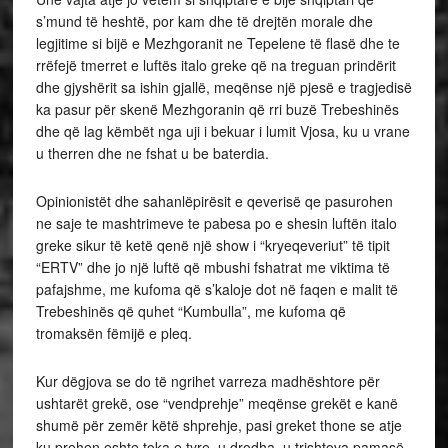
s’mund të heshtë, por kam dhe të drejtën morale dhe
legjitime si bijë e Mezhgoranit ne Tepelene të flasë dhe te
rrëfejë tmerret e luftës italo greke që na treguan prindërit
dhe gjyshërit sa ishin gjallë, meqënse një pjesë e tragjedisë
ka pasur për skenë Mezhgoranin që rri buzë Trebeshinës
dhe që lag këmbët nga uji i bekuar i lumit Vjosa, ku u vrane
u therren dhe ne fshat u be baterdia.
Opinionistët dhe sahanlëpirësit e qeverisë qe pasurohen
ne saje te mashtrimeve te pabesa po e shesin luftën italo
greke sikur të ketë qenë një show i “kryeqeveriut” të tipit
“ERTV” dhe jo një luftë që mbushi fshatrat me viktima të
pafajshme, me kufoma që s’kaloje dot në faqen e malit të
Trebeshinës që quhet “Kumbulla”, me kufoma që
tromaksën fëmijë e pleq.
Kur dëgjova se do të ngrihet varreza madhështore për
ushtarët grekë, ose “vendprehje” meqënse grekët e kanë
shumë për zemër këtë shprehje, pasi greket thone se atje
ku prehen eshte toka e tyre, u drodha, u trishtova pamasë,