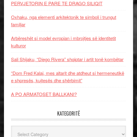
PERVJETORIN E PARE TE DRAGO SILIQIT
Oxhaku, nga elementi arkitektonik te simboli i trungut
familjar
Arbëreshët si model evropian i mbrojtjes së identitetit
kulturor
Sali Shijaku, “Diego Rivera” shqiptar i artit tonë kombëtar
“Dom Fred Kalaj, mes altarit dhe atdheut si hermeneutikë
e shpresës, kujtesës dhe shërbimit”
A PO ARMATOSET BALLKANI?
KATEGORITË
Kategoritë