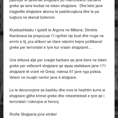
greke qe lane kockat ne token shqiptare. Dhe keto jane
tragjedite shqiptare akoma te pashkruajtura dhe te pa
luajtura ne skenat boterore.
Kryebashkiaku I qytetit te Argons ne Mikene, Dimitris
Kambosos ka propozuar t’I ngrihet nje bust dhe rruge ne
emrin e tij, pra shikoni se cfare nderimi bejne politikanet
greke per terroristet e tyre kur vrasin shqiptaret…
Une shkova atje per vrasjet barbare qe jane bere ne token
greke per vellezerit shqiptare qe sipas statiskave jane 171
shqiptarë të vrarë në Greqi, ndersa 97 jane nga policia.
Vetem ne muajin nentor jane 4 shqipare.
Le te denoncojme se bashku dhe mos te heshtim kurre si
shqiptare gjithe krimet greke dhe mbeshtetesit e tyre qe i
terroristet i nderojne si heronj.
Rrofte Shqiperia jone etnike!