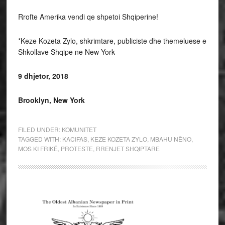
Rrofte Amerika vendi qe shpetoi Shqiperine!
*Keze Kozeta Zylo, shkrimtare, publiciste dhe themeluese e
Shkollave Shqipe ne New York
9 dhjetor, 2018
Brooklyn, New York
FILED UNDER:
KOMUNITET
TAGGED WITH:
KACIFAS
,
KEZE KOZETA ZYLO
,
MBAHU NËNO
,
MOS KI FRIKË
,
PROTESTE
,
RRENJET SHQIPTARE