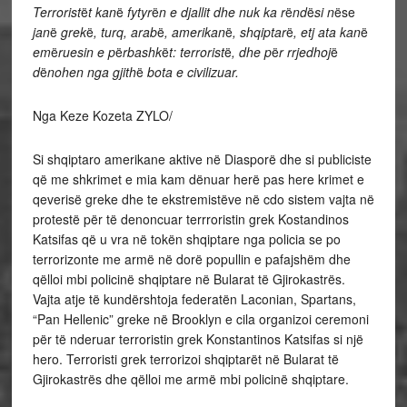
Terrorist
ë
t kan
ë
fytyr
ë
n e djallit dhe nuk ka r
ë
nd
ë
si n
ëse
jan
ë
grek
ë
, turq, arab
ë
, amerikan
ë
, shqiptar
ë
, etj ata kan
ë
em
ë
ruesin e p
ë
rbashk
ë
t: terrorist
ë
, dhe p
ë
r rrjedhoj
ë
d
ë
nohen nga gjith
ë
bota e civilizuar.
Nga Keze Kozeta ZYLO/
Si shqiptaro amerikane aktive në Diasporë dhe si publiciste
që me shkrimet e mia kam dënuar herë pas here krimet e
qeverisë greke dhe te ekstremistëve në cdo sistem vajta në
protestë për të denoncuar terrroristin grek Kostandinos
Katsifas që u vra në tokën shqiptare nga policia se po
terrorizonte me armë në dorë popullin e pafajshëm dhe
qëlloi mbi policinë shqiptare në Bularat të Gjirokastrës.
Vajta atje të kundërshtoja federatën Laconian, Spartans,
“Pan Hellenic” greke në Brooklyn e cila organizoi ceremoni
për të nderuar terroristin grek Konstantinos Katsifas si një
hero. Terroristi grek terrorizoi shqiptarët në Bularat të
Gjirokastrës dhe qëlloi me armë mbi policinë shqiptare.