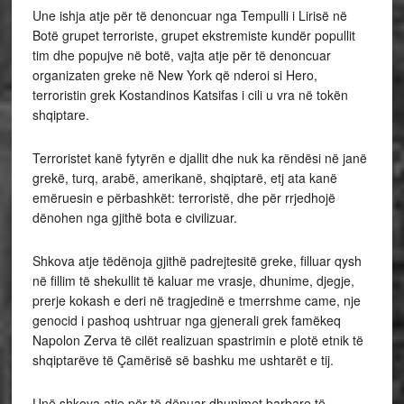
Une ishja atje për të denoncuar nga Tempulli i Lirisë në
Botë grupet terroriste, grupet ekstremiste kundër popullit
tim dhe popujve në botë, vajta atje për të denoncuar
organizaten greke në New York që nderoi si Hero,
terroristin grek Kostandinos Katsifas i cili u vra në tokën
shqiptare.
Terroristet kanë fytyrën e djallit dhe nuk ka rëndësi në janë
grekë, turq, arabë, amerikanë, shqiptarë, etj ata kanë
emëruesin e përbashkët: terroristë, dhe për rrjedhojë
dënohen nga gjithë bota e civilizuar.
Shkova atje tëdënoja gjithë padrejtesitë greke, filluar qysh
në fillim të shekullit të kaluar me vrasje, dhunime, djegje,
prerje kokash e deri në tragjedinë e tmerrshme came, nje
genocid i pashoq ushtruar nga gjenerali grek famëkeq
Napolon Zerva të cilët realizuan spastrimin e plotë etnik të
shqiptarëve të Çamërisë së bashku me ushtarët e tij.
Unë shkova atje për të dënuar dhunimet barbare të