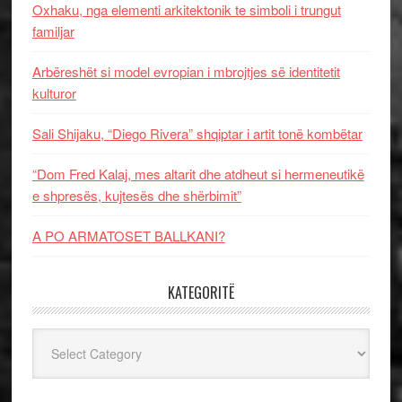
Oxhaku, nga elementi arkitektonik te simboli i trungut
familjar
Arbëreshët si model evropian i mbrojtjes së identitetit
kulturor
Sali Shijaku, “Diego Rivera” shqiptar i artit tonë kombëtar
“Dom Fred Kalaj, mes altarit dhe atdheut si hermeneutikë
e shpresës, kujtesës dhe shërbimit”
A PO ARMATOSET BALLKANI?
KATEGORITË
Kategoritë