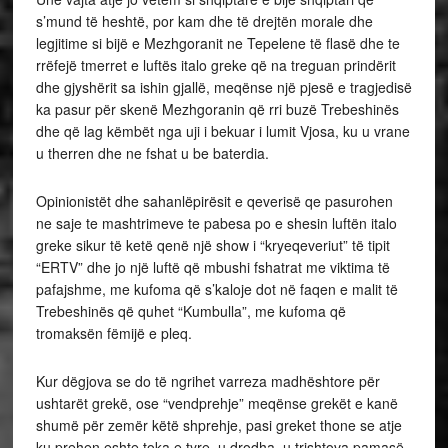
s’mund të heshtë, por kam dhe të drejtën morale dhe
legjitime si bijë e Mezhgoranit ne Tepelene të flasë dhe te
rrëfejë tmerret e luftës italo greke që na treguan prindërit
dhe gjyshërit sa ishin gjallë, meqënse një pjesë e tragjedisë
ka pasur për skenë Mezhgoranin që rri buzë Trebeshinës
dhe që lag këmbët nga uji i bekuar i lumit Vjosa, ku u vrane
u therren dhe ne fshat u be baterdia.
Opinionistët dhe sahanlëpirësit e qeverisë qe pasurohen
ne saje te mashtrimeve te pabesa po e shesin luftën italo
greke sikur të ketë qenë një show i “kryeqeveriut” të tipit
“ERTV” dhe jo një luftë që mbushi fshatrat me viktima të
pafajshme, me kufoma që s’kaloje dot në faqen e malit të
Trebeshinës që quhet “Kumbulla”, me kufoma që
tromaksën fëmijë e pleq.
Kur dëgjova se do të ngrihet varreza madhështore për
ushtarët grekë, ose “vendprehje” meqënse grekët e kanë
shumë për zemër këtë shprehje, pasi greket thone se atje
ku prehen eshte toka e tyre, u drodha, u trishtova pamasë,