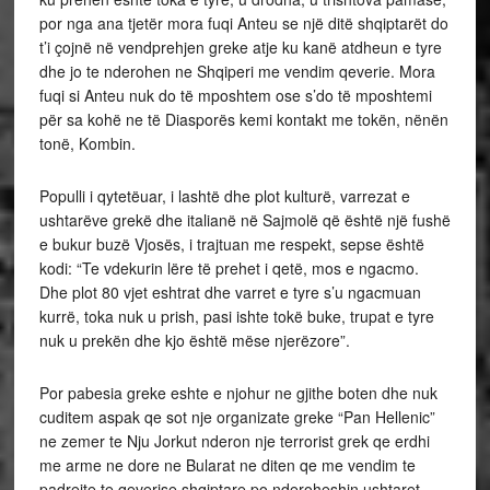
por nga ana tjetër mora fuqi Anteu se një ditë shqiptarët do
t’i çojnë në vendprehjen greke atje ku kanë atdheun e tyre
dhe jo te nderohen ne Shqiperi me vendim qeverie. Mora
fuqi si Anteu nuk do të mposhtem ose s’do të mposhtemi
për sa kohë ne të Diasporës kemi kontakt me tokën, nënën
tonë, Kombin.
Populli i qytetëuar, i lashtë dhe plot kulturë, varrezat e
ushtarëve grekë dhe italianë në Sajmolë që është një fushë
e bukur buzë Vjosës, i trajtuan me respekt, sepse është
kodi: “Te vdekurin lëre të prehet i qetë, mos e ngacmo.
Dhe plot 80 vjet eshtrat dhe varret e tyre s’u ngacmuan
kurrë, toka nuk u prish, pasi ishte tokë buke, trupat e tyre
nuk u prekën dhe kjo është mëse njerëzore”.
Por pabesia greke eshte e njohur ne gjithe boten dhe nuk
cuditem aspak qe sot nje organizate greke “Pan Hellenic”
ne zemer te Nju Jorkut nderon nje terrorist grek qe erdhi
me arme ne dore ne Bularat ne diten qe me vendim te
padrejte te qeverise shqiptare po nderoheshin ushtaret