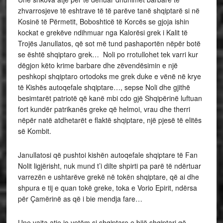
zhvarrosjeve të eshtrave të të parëve tanë shqiptarë si në
Kosinë të Përmetit, Boboshticë të Korcës se gjoja ishin
kockat e grekëve ndihmuar nga Kalorësi grek i Kalit të
Trojës Janullatos, që sot më tund pashaportën nëpër botë
se është shqiptaro grek… Noli po rrotullohet tek varri kur
dëgjon këto krime barbare dhe zëvendësimin e një
peshkopi shqiptaro ortodoks me grek duke e vënë në krye
të Kishës autoqefale shqiptare…, sepse Noli dhe gjithë
besimtarët patriotë që kanë mbi cdo gjë Shqipërinë luftuan
fort kundër patrikanës greke që helmoi, vrau dhe therri
nëpër natë atdhetarët e flaktë shqiptare, një pjesë të elitës
së Kombit.
Janullatosi që pushtoi kishën autoqefale shqiptare të Fan
Nolit ligjërisht, nuk mund t’i dilte shpirti pa parë të ndërtuar
varrezën e ushtarëve grekë në tokën shqiptare, që ai dhe
shpura e tij e quan tokë greke, toka e Vorio Epirit, ndërsa
për Çamërinë as që i bie mendja fare…
Une vajta atje jo vetëm si shqiptare e bijë shqiptari që