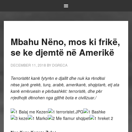
Mbahu Nëno, mos ki frikë,
se ke djemtë në Amerikë
DECEMBER 11, 2018
BY
DGRECA
Terrorist
ë
t kan
ë
fytyr
ë
n e djallit dhe nuk ka r
ë
nd
ë
si
n
ëse
jan
ë
grek
ë
, turq, arab
ë
, amerikan
ë
, shqiptar
ë
, etj ata
kan
ë
em
ë
ruesin e p
ë
rbashk
ë
t: terrorist
ë
, dhe p
ë
r
rrjedhoj
ë
d
ë
nohen nga gjith
ë
bota e civilizuar./