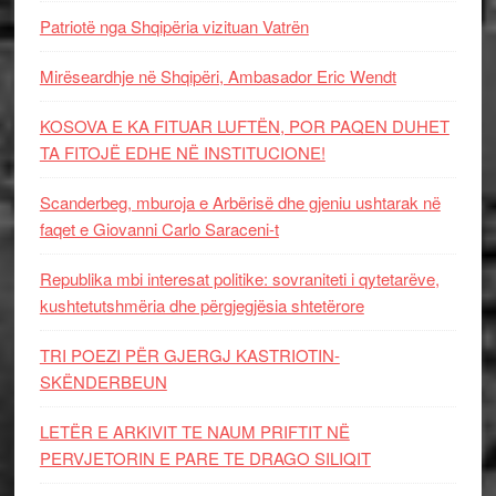
Patriotë nga Shqipëria vizituan Vatrën
Mirëseardhje në Shqipëri, Ambasador Eric Wendt
KOSOVA E KA FITUAR LUFTËN, POR PAQEN DUHET
TA FITOJË EDHE NË INSTITUCIONE!
Scanderbeg, mburoja e Arbërisë dhe gjeniu ushtarak në
faqet e Giovanni Carlo Saraceni-t
Republika mbi interesat politike: sovraniteti i qytetarëve,
kushtetutshmëria dhe përgjegjësia shtetërore
TRI POEZI PËR GJERGJ KASTRIOTIN-
SKËNDERBEUN
LETËR E ARKIVIT TE NAUM PRIFTIT NË
PERVJETORIN E PARE TE DRAGO SILIQIT