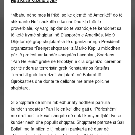
Nga Keze Kozeta Zylo/
“Mbahu nëno mos ki frikë, se ke djemtë në Amerikë!” do të
shkruante Noli shekullin e kaluar.Dhe kjo thënie
proverbiale, ky varg lapidar do të vazhdojë të këndohet sa
të ketë frymë shqiptari në Diasporën e Amerikës. Me 9
Dhjetor një grup shqiptarësh të organizuar nga Presidenti I
organizatës “Rrënjët shqiptare” z.Marko Kepi u mblodhën
për të protestuar kundër shoqatës Laconian, Spartans,
“Pan Hellenic” greke në Brooklyn e cila organizoi ceremoni
për të nderuar terroristin grek Konstantinos Katsifas.
Terroristi grek terrorizoi shqiptarët në Bularat të
Gjirokastrës dhe donte të qëllonte me armë policinë
shqiptare.
Si Shqiptarë që ishim mbledhur aty hodhëm parrulla
kundër shoqatës “Pan Helenike” dhe gati u “Përleshëm”
me drejtuesit e kesaj shoqate që nuk i kursyen fjalët fyese
kundër nesh dhe popullit shqiptar. Shqiptarët patriotë si Sali
Bollati me familjen e tij mbanin pankarta në duar që