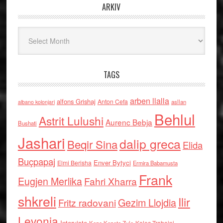
ARKIV
Arkiv
TAGS
arben llalla
alfons Grishaj
Anton Cefa
asllan
albano kolonjari
Behlul
Astrit Lulushi
Aurenc Bebja
Bushati
Jashari
dalip greca
Beqir Sina
Elida
Buçpapaj
Enver Bytyci
Elmi Berisha
Ermira Babamusta
Frank
Eugjen Merlika
Fahri Xharra
shkreli
Ilir
Gezim Llojdia
Fritz radovani
Levonja
Interviste
Kolec Traboini