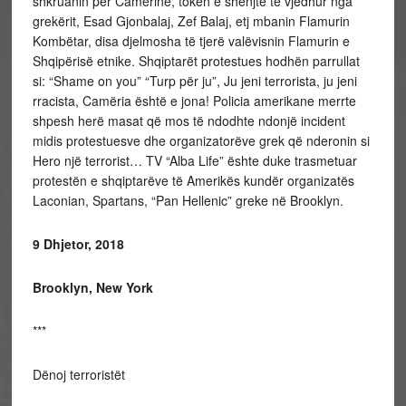
shkruanin për Camërinë, tokën e shenjtë të vjedhur nga
grekërit, Esad Gjonbalaj, Zef Balaj, etj mbanin Flamurin
Kombëtar, disa djelmosha të tjerë valëvisnin Flamurin e
Shqipërisë etnike. Shqiptarët protestues hodhën parrullat
si: “Shame on you” “Turp për ju”, Ju jeni terrorista, ju jeni
rracista, Camëria është e jona! Policia amerikane merrte
shpesh herë masat që mos të ndodhte ndonjë incident
midis protestuesve dhe organizatorëve grek që nderonin si
Hero një terrorist… TV “Alba Life” ështe duke trasmetuar
protestën e shqiptarëve të Amerikës kundër organizatës
Laconian, Spartans, “Pan Hellenic” greke në Brooklyn.
9 Dhjetor, 2018
Brooklyn, New York
***
Dënoj terroristët