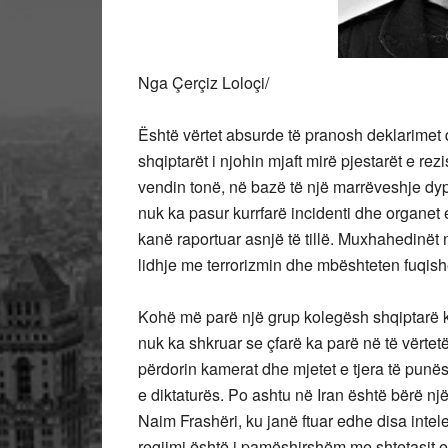
Nga Çerçiz Loloçi/
Është vërtet absurde të pranosh deklarimet që
shqiptarët i njohin mjaft mirë pjestarët e re
vendin tonë, në bazë të një marrëveshje dyp
nuk ka pasur kurrfarë incidenti dhe organet 
kanë raportuar asnjë të tillë. Muxhahedinët
lidhje me terrorizmin dhe mbështeten fuq
Kohë më parë një grup kolegësh shqiptarë kan
nuk ka shkruar se çfarë ka parë në të vërtetë
përdorin kamerat dhe mjetet e tjera të punë
e diktaturës. Po ashtu në Iran është bërë n
Naim Frashëri, ku janë ftuar edhe disa intele
regjimi është i pamëshirshëm me shtetasit e 