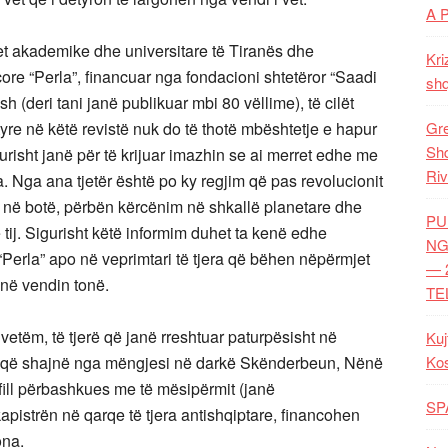
A 
t akademike dhe universitare të Tiranës dhe
Kri
core “Perla”, financuar nga fondacioni shtetëror “Saadi
shq
 (deri tani janë publikuar mbi 80 vëllime), të cilët
yre në këtë revistë nuk do të thotë mbështetje e hapur
Gre
Shq
igurisht janë për të krijuar imazhin se ai merret edhe me
Riv
. Nga ana tjetër është po ky regjim që pas revolucionit
r në botë, përbën kërcënim në shkallë planetare dhe
PU
 tij. Sigurisht këtë informim duhet ta kenë edhe
NG
Perla” apo në veprimtari të tjera që bëhen nëpërmjet
— 
në vendin tonë.
TE
vetëm, të tjerë që janë rreshtuar paturpësisht në
Kuj
, që shajnë nga mëngjesi në darkë Skënderbeun, Nënë
Ko
ill përbashkues me të mësipërmit (janë
SP
apistrën në qarqe të tjera antishqiptare, financohen
ona.