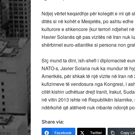
Ndjej vërtet keqardhje për kolegët e mi që 
ditës si në kohët e Mesjetës, po ashtu edhe 
kulturore e shkencore (kur terrori ndjehet në
Havier Solanës që pas vizitës në Iran nuk 
shërbimet euro-atlantike si persona non grat
Siç mund ta dini, ish-shefi i diplomacisë eu
NATO-s, Javier Solana nuk ka mundur të hy
Amerikës, për shkak të një vizite në Iran në
kufizimeve të vendosura nga Kongresi, i ashp
cilët kishin udhëtuar drejt Iranit, Irakut, Sud
në vitin 2013 ishte në Republikën Islamike, 
ndërkohë që atëherë nuk mbante ndonjë post
Share via:
Facebook
Twitter
Copy Li