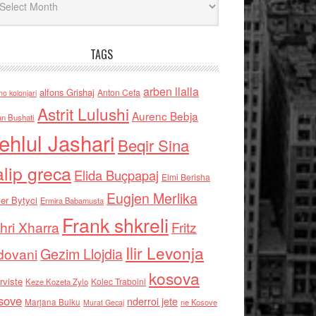
TAGS
arben llalla
alfons Grishaj
Anton Cefa
no kolonjari
Astrit Lulushi
Aurenc Bebja
an Bushati
ehlul Jashari
Beqir Sina
alip greca
Elida Buçpapaj
Elmi Berisha
Eugjen Merlika
er Bytyci
Ermira Babamusta
Frank shkreli
hri Xharra
Fritz
Ilir Levonja
Gezim Llojdia
dovani
kosova
rviste
Kolec Traboini
Keze Kozeta Zylo
sove
nderroi jete
Marjana Bulku
ne Kosove
Murat Gecaj