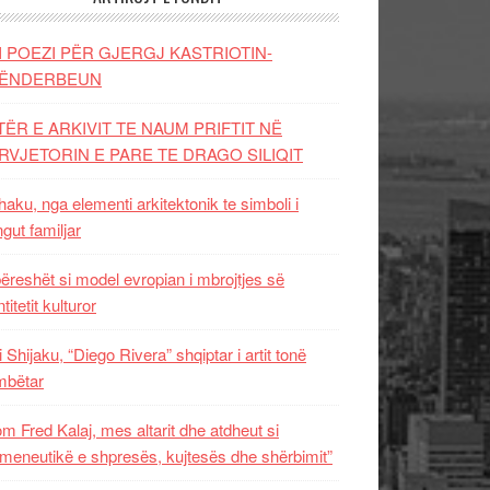
I POEZI PËR GJERGJ KASTRIOTIN-
ËNDERBEUN
TËR E ARKIVIT TE NAUM PRIFTIT NË
RVJETORIN E PARE TE DRAGO SILIQIT
aku, nga elementi arkitektonik te simboli i
ngut familjar
ëreshët si model evropian i mbrojtjes së
titetit kulturor
i Shijaku, “Diego Rivera” shqiptar i artit tonë
mbëtar
m Fred Kalaj, mes altarit dhe atdheut si
meneutikë e shpresës, kujtesës dhe shërbimit”