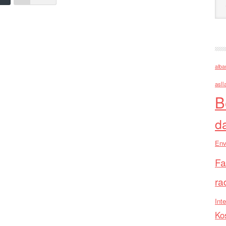
alba
asll
B
d
Env
Fa
ra
Inte
Ko