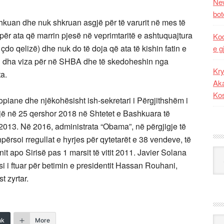
New
bot
shkuan dhe nuk shkruan asgjë për të varurit në mes të
për ata që marrin pjesë në veprimtaritë e ashtuquajtura
Kod
 çdo qelizë) dhe nuk do të doja që ata të kishin fatin e
e g
iu dha viza për në SHBA dhe të skedoheshin nga
Kry
a.
Aka
Ko
ropiane dhe njëkohësisht ish-sekretari i Përgjithshëm i
jë në 25 qershor 2018 në Shtetet e Bashkuara të
 2013. Në 2016, administrata “Obama”, në përgjigje të
ërsoi rregullat e hyrjes për qytetarët e 38 vendeve, të
anit apo Sirisë pas 1 marsit të vitit 2011. Javier Solana
Kat
si i ftuar për betimin e presidentit Hassan Rouhani,
 zyrtar.
Ark
nk
More