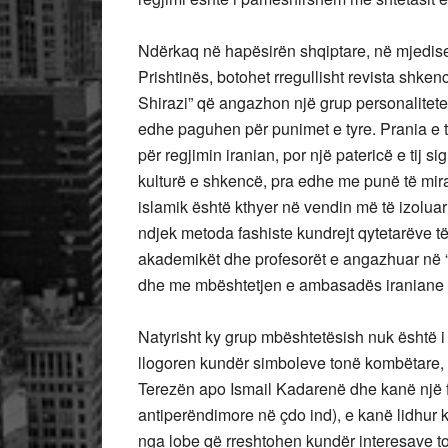
Ndërkaq në hapësirën shqiptare, në mjedise
Prishtinës, botohet rregullisht revista shken
Shirazi” që angazhon një grup personalitetesh
edhe paguhen për punimet e tyre. Prania e t
për regjimin iranian, por një patericë e tij s
kulturë e shkencë, pra edhe me punë të mira
islamik është kthyer në vendin më të izolua
ndjek metoda fashiste kundrejt qytetarëve të
akademikët dhe profesorët e angazhuar në “
dhe me mbështetjen e ambasadës iraniane 
Natyrisht ky grup mbështetësish nuk është i 
llogoren kundër simboleve tonë kombëtare
Terezën apo Ismail Kadarenë dhe kanë një f
antiperëndimore në çdo ind), e kanë lidhur k
nga lobe që rreshtohen kundër interesave t