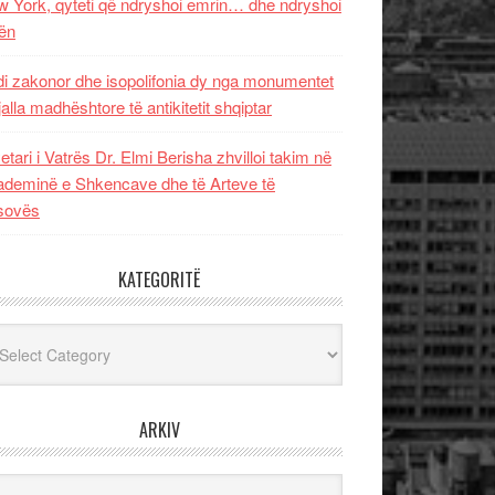
 York, qyteti që ndryshoi emrin… dhe ndryshoi
ën
i zakonor dhe isopolifonia dy nga monumentet
jalla madhështore të antikitetit shqiptar
etari i Vatrës Dr. Elmi Berisha zhvilloi takim në
deminë e Shkencave dhe të Arteve të
sovës
KATEGORITË
egoritë
ARKIV
iv