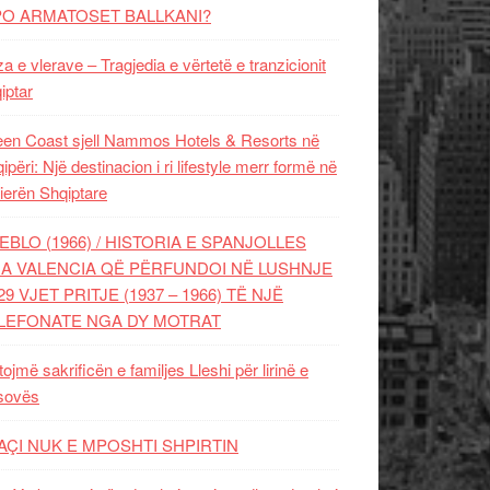
PO ARMATOSET BALLKANI?
za e vlerave – Tragjedia e vërtetë e tranzicionit
iptar
en Coast sjell Nammos Hotels & Resorts në
ipëri: Një destinacion i ri lifestyle merr formë në
ierën Shqiptare
EBLO (1966) / HISTORIA E SPANJOLLES
A VALENCIA QË PËRFUNDOI NË LUSHNJE
29 VJET PRITJE (1937 – 1966) TË NJË
LEFONATE NGA DY MOTRAT
tojmë sakrificën e familjes Lleshi për lirinë e
sovës
AÇI NUK E MPOSHTI SHPIRTIN