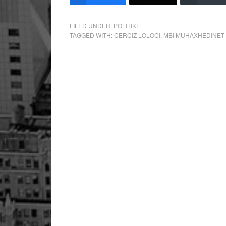
FILED UNDER:
POLITIKE
TAGGED WITH:
CERCIZ LOLOCI
,
MBI MUHAXHEDINET