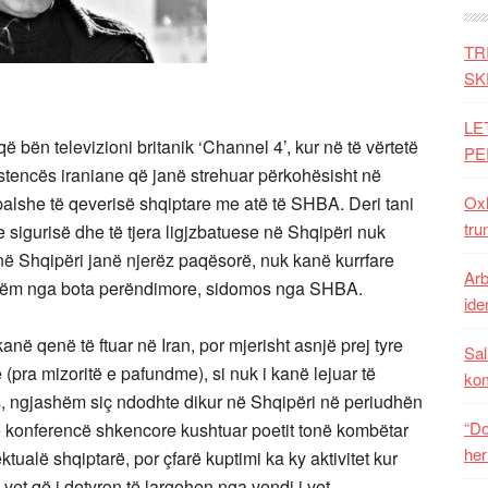
TR
SK
LE
 bën televizioni britanik ‘Channel 4’, kur në të vërtetë
PE
zistencës iraniane që janë strehuar përkohësisht në
alshe të qeverisë shqiptare me atë të SHBA. Deri tani
Oxh
tru
e sigurisë dhe të tjera ligjzbatuese në Shqipëri nuk
 në Shqipëri janë njerëz paqësorë, nuk kanë kurrfare
Arb
ishëm nga bota perëndimore, sidomos nga SHBA.
iden
ë qenë të ftuar në Iran, por mjerisht asnjë prej tyre
Sal
 (pra mizoritë e pafundme), si nuk i kanë lejuar të
ko
s, ngjashëm siç ndodhte dikur në Shqipëri në periudhën
“Do
jë konferencë shkencore kushtuar poetit tonë kombëtar
her
ktualë shqiptarë, por çfarë kuptimi ka ky aktivitet kur
vet që i detyron të largohen nga vendi i vet.