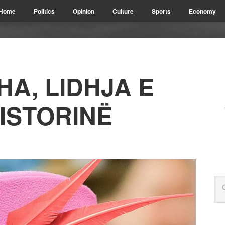
Home
Politics
Opinion
Culture
Sports
Economy
A, LIDHJA E
ISTORINË