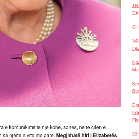
TR
DA
SH
VAT
Inj
Nga
Mal
Kar
Bur
Dom
të 
Fis
a e komunikimit të një kohe, sonës, në të cilën e
36 
n sa njëmijë vite më parë.
Megjithatë hiri I Elizabetës