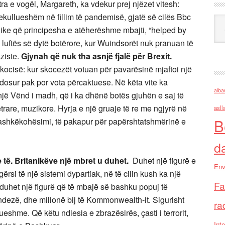
ra e vogël, Margareth, ka vdekur prej njëzet vitesh:
mrekullueshëm në fillim të pandemisë, gjatë së cilës Bbc
Ark
nike që principesha e atëherëshme mbajti, “helped by
 luftës së dytë botërore, kur Wuindsorët nuk pranuan të
ziste.
Gjynah që nuk tha asnjë fjalë për Brexit.
ocisë: kur skocezët votuan për pavarësinë mjaftoi një
ndosur pak por vota përcaktuese. Në këta vite ka
alba
një Vënd i madh, që i ka dhënë botës gjuhën e saj të
trare, muzikore. Hyrja e një gruaje të re me ngjyrë në
asll
B
 bashkëkohësimi, të pakapur për papërshtatshmërinë e
d
 të. Britanikëve një mbret u duhet.
Duhet një figurë e
Env
si të një sistemi dypartiak, në të cilin kush ka një
Fa
duhet një figurë që të mbajë së bashku popuj të
ndezë, dhe milionë bij të Kommonwealth-it. Sigurisht
ra
shme. Që këtu ndiesia e zbrazësirës, çasti i terrorit,
Inte