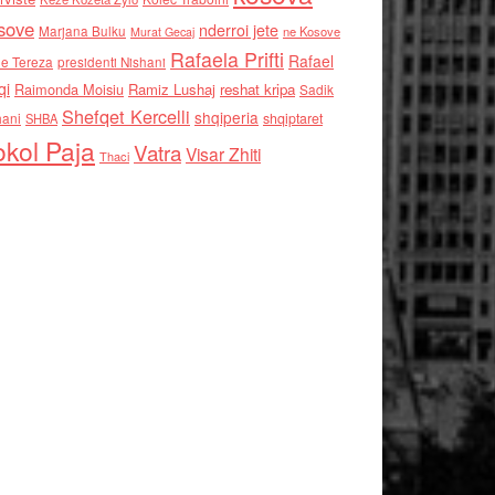
sove
nderroi jete
Marjana Bulku
ne Kosove
Murat Gecaj
Rafaela Prifti
Rafael
e Tereza
presidenti Nishani
qi
Raimonda Moisiu
Ramiz Lushaj
reshat kripa
Sadik
Shefqet Kercelli
shqiperia
hani
shqiptaret
SHBA
kol Paja
Vatra
Visar Zhiti
Thaci