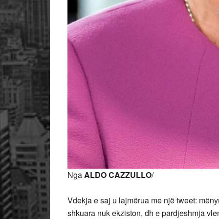
Nga
ALDO CAZZULLO
/
Vdekja e saj u lajmërua me një tweet: mënyr
shkuara nuk ekziston, dh e pardjeshmja vle