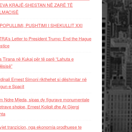
EVA KRAJË-SHESTAN NË ZARË TË
LMACISË
POPULLIMI, PUSHTIMI I SHEKULLIT XXI
RA’s Letter to President Trump: End the Hague
ustice
 Tirana në Kukaj për të parë “Lahuta e
ësisë”
dinali Ernest Simoni rikthehet si dëshmitar në
gun e Spaçit
 Ndre Mjeda, sipas dy figurave monumentale
letrave shqipe, Ernest Koliqit dhe At Gjergj
hta
vjet tranzicion, nga ekonomia prodhuese te