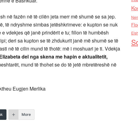
ërinë e Bashkuar.
Ko
sh në fazën në të cilën jeta merr më shumë se sa jep.
Nen
lë, të ndryshme simbas jetëshkrimeve: e kupton se nuk
Flo
 e vdekjes që janë prindërit e tu; fillon të humbësh
Els
ilipi; deri sa kupton se të zhdukurit janë më shumë se të
So
çasti në të cilin mund të thotë: më i moshuari je ti. Vdekja
Elizabeta del nga skena me hapin e aktualitetit,
meshtarët, mund të thohet se do të jetë mbretëreshë në
ërktheu Eugjen Merlika
nk
More