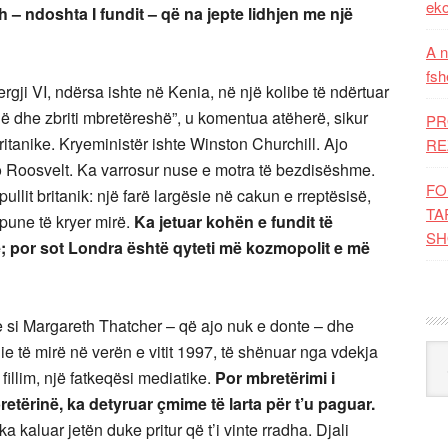
eko
h – ndoshta I fundit – që na jepte lidhjen me një
A n
fsh
rgji VI, ndërsa ishte në Kenia, në një kolibe të ndërtuar
hë dhe zbriti mbretëreshë”, u komentua atëherë, sikur
PR
britanike. Kryeministër ishte Winston Churchill. Ajo
RE
no Roosvelt. Ka varrosur nuse e motra të bezdisëshme.
FO
ullit britanik: një farë largësie në cakun e rreptësisë,
TA
pune të kryer mirë.
Ka jetuar kohën e fundit të
SH
e; por sot Londra është qyteti më kozmopolit e më
je si Margareth Thatcher – që ajo nuk e donte – dhe
ie të mirë në verën e vitit 1997, të shënuar nga vdekja
Kat
fillim, një fatkeqësi mediatike.
Por mbretërimi i
etërinë, ka detyruar çmime të larta për t’u paguar.
a kaluar jetën duke pritur që t’i vinte rradha. Djali