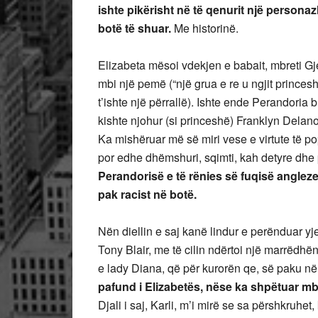
ishte pikërisht në të qenurit një personaz
botë të shuar.
Me historinë.
Elizabeta mësoi vdekjen e babait, mbreti Gje
mbi një pemë (“një grua e re u ngjit princes
t’ishte një përrallë). Ishte ende Perandoria 
kishte njohur (si princeshë) Franklyn Dela
Ka mishëruar më së miri vese e virtute të pop
por edhe dhëmshuri, sqimti, kah detyre dhe 
Perandorisë e të rënies së fuqisë anglez
pak racist në botë.
Nën diellin e saj kanë lindur e perënduar y
Tony Blair, me të cilin ndërtoi një marrëdhën
e lady Diana, që për kurorën qe, së paku në 
pafund i Elizabetës, nëse ka shpëtuar mbr
Djali i saj, Karli, m’i mirë se sa
përshkruhet, k