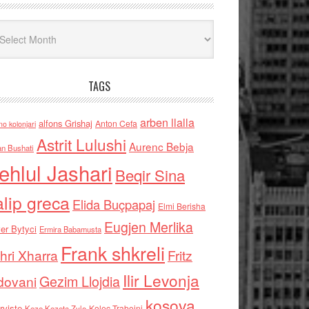
iv
TAGS
arben llalla
alfons Grishaj
Anton Cefa
no kolonjari
Astrit Lulushi
Aurenc Bebja
an Bushati
ehlul Jashari
Beqir Sina
alip greca
Elida Buçpapaj
Elmi Berisha
Eugjen Merlika
er Bytyci
Ermira Babamusta
Frank shkreli
hri Xharra
Fritz
Ilir Levonja
Gezim Llojdia
dovani
kosova
rviste
Kolec Traboini
Keze Kozeta Zylo