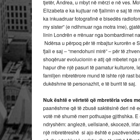
tjetër, Andrea, u mbyt në mërzi e në ves. Mot
Elizabeta e ka kujtuar në fjalimin e saj të 
ka inkuadruar fotografinë e bisedës radiofo
my sister” (e ndihmuar nga motra ime), gjatë
linin Londrën e rrënuar nga bombardimet na
Ndërsa u përpoq për të mbajtur kurorën e Sk
fjali e saj – “mendohuni mirë” – për të zhve
shoqëruar evolucionin e atij që mbetet nga 
hapur dhe një pasuri të pamatur kulturore, le
familjen mbretërore mund të ishte një rast
dukëshme të personazhit, e të burrit të saj.
Nuk është e vërtetë që mbretëria vdes me
paanëshme që të zbusë saktësinë deri në egër
votë më shumë merr pothuajse gjithshka. E 
ndryshëm: anglezë, uellsianë, skocezë, irla
një mbretëreshë si ajo është e pazëvendësue