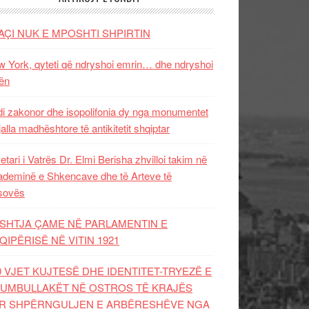
AÇI NUK E MPOSHTI SHPIRTIN
 York, qyteti që ndryshoi emrin… dhe ndryshoi
ën
i zakonor dhe isopolifonia dy nga monumentet
jalla madhështore të antikitetit shqiptar
etari i Vatrës Dr. Elmi Berisha zhvilloi takim në
deminë e Shkencave dhe të Arteve të
sovës
SHTJA ÇAME NË PARLAMENTIN E
QIPËRISË NË VITIN 1921
0 VJET KUJTESË DHE IDENTITET-TRYEZË E
UMBULLAKËT NË OSTROS TË KRAJËS
R SHPËRNGULJEN E ARBËRESHËVE NGA