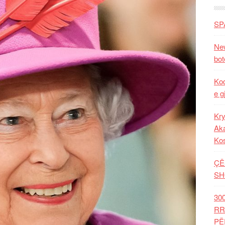
SP
New
bot
Kod
e g
Kry
Aka
Ko
ÇË
SH
30
RR
PË