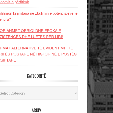
nomia e përfitimit
dihmon krijimtaria në zbulimin e potencialeve të
ehura?
OF. AHMET QERIQI DHE EPOKA E
ZISTENCЁS DHE LUFTЁS PЁR LIRI!
RMAT ALTERNATIVE TË EVIDENTIMIT TË
RIFËS POSTARE NË HISTORINË E POSTËS
QIPTARE
KATEGORITË
egoritë
ARKIV