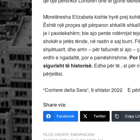
që dje përshkoi Londrën dhe të gjithë Mbret
Mbretëresha Elizabeta kishte hyrë prej kohë
Është një proçes që përparon shkallë shkal
je i pavdekshëm; bie ajo perde ndërmjet teje
shokët e jetës tënde, në rastin e saj burri, F
shpëtuarit, dhe arrin – për fatlumët si ajo – 
erdhi e ngadaltë, por e pamëshirshme.
Por 
sigurisht të historisë.
Edhe për të , si për 
përjetësi.
“Corriere della Sera”, 9 shtator 2022 E p
Share via:
Facebook
Twitter
Copy Li
FILED UNDER:
EMIGRACION