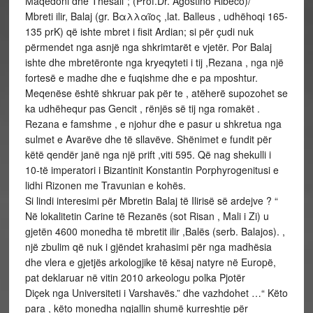
Maqedoni dhe Thesali”; (Prof.Dr. Agostino Ribeco)/
Mbreti ilir, Balaj (gr. Βαλλαῖος ,lat. Balleus , udhëhoqi 165-
135 prK) që ishte mbret i fisit Ardian; si për çudi nuk
përmendet nga asnjë nga shkrimtarët e vjetër. Por Balaj
ishte dhe mbretëronte nga kryeqyteti i tij ,Rezana , nga një
fortesë e madhe dhe e fuqishme dhe e pa mposhtur.
Meqenëse është shkruar pak për te , atëherë supozohet se
ka udhëhequr pas Gencit , rënjës së tij nga romakët .
Rezana e famshme , e njohur dhe e pasur u shkretua nga
sulmet e Avarëve dhe të sllavëve. Shënimet e fundit për
këtë qendër janë nga një prift ,viti 595. Që nag shekulli i
10-të imperatori i Bizantinit Konstantin Porphyrogenitusi e
lidhi Rizonen me Travunian e kohës.
Si lindi interesimi për Mbretin Balaj të Ilirisë së ardejve ? “
Në lokalitetin Carine të Rezanës (sot Risan , Mali i Zi) u
gjetën 4600 monedha të mbretit ilir ,Balës (serb. Balajos). ,
një zbulim që nuk i gjëndet krahasimi për nga madhësia
dhe vlera e gjetjës arkologjike të kësaj natyre në Europë,
pat deklaruar në vitin 2010 arkeologu polka Pjotër
Diçek nga Universiteti i Varshavës.” dhe vazhdohet …“ Këto
para , këto monedha ngjallin shumë kurreshtje për