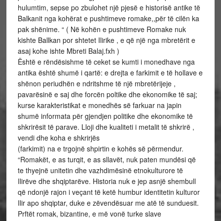
hulumtim, sepse po zbulohet një pjesë e historisë antike të
Balkanit nga kohërat e pushtimeve romake,,për të cilën ka
pak shënime. “ ( Në kohën e pushtimeve Romake nuk
kishte Ballkan por shtetet Ilirike , e që një nga mbretërit e
asaj kohe ishte Mbreti Balaj.fxh )
Është e rëndësishme të ceket se kumti i monedhave nga
antika është shumë i qartë: e drejta e farkimit e të hollave e
shënon periudhën e ndritshme të një mbretërijeje ,
pavarësinë e saj dhe forcën poltike dhe ekonomike të saj;
kurse karakteristikat e monedhës së farkuar na japin
shumë informata për gjendjen politike dhe ekonomike të
shkrirësit të parave. Lloji dhe kualiteti i metalit të shkrirë ,
vendi dhe koha e shkrirjës
(farkimit) na e trgojnë shpirtin e kohës së përmendur.
“Romakët, e as turqit, e as sllavët, nuk paten mundësi që
te thyejnë unitetin dhe vazhdimësinë etnokulturore të
Ilirëve dhe shqiptarëve. Historia nuk e jep asnjë shembull
që ndonjë rajon i veçant të ketë humbur identitetin kulturor
Ilir apo shqiptar, duke e zëvendësuar me atë të sunduesit.
Prftët romak, bizantine, e më vonë turke slave