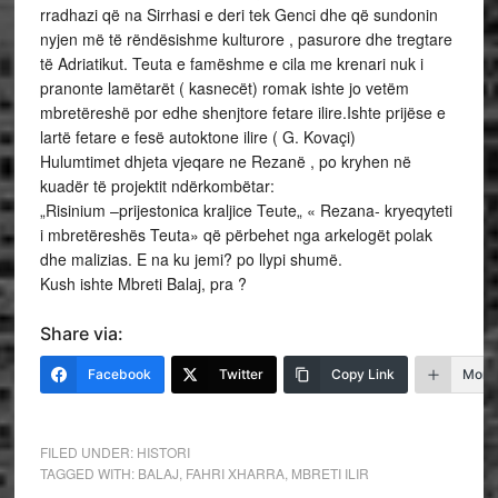
rradhazi që na Sirrhasi e deri tek Genci dhe që sundonin
nyjen më të rëndësishme kulturore , pasurore dhe tregtare
të Adriatikut. Teuta e famëshme e cila me krenari nuk i
pranonte lamëtarët ( kasnecët) romak ishte jo vetëm
mbretëreshë por edhe shenjtore fetare ilire.Ishte prijëse e
lartë fetare e fesë autoktone ilire ( G. Kovaçi)
Hulumtimet dhjeta vjeqare ne Rezanë , po kryhen në
kuadër të projektit ndërkombëtar:
„Risinium –prijestonica kraljice Teute„ « Rezana- kryeqyteti
i mbretëreshës Teuta» që përbehet nga arkelogët polak
dhe malizias. E na ku jemi? po llypi shumë.
Kush ishte Mbreti Balaj, pra ?
Share via:
Facebook
Twitter
Copy Link
More
FILED UNDER:
HISTORI
TAGGED WITH:
BALAJ
,
FAHRI XHARRA
,
MBRETI ILIR