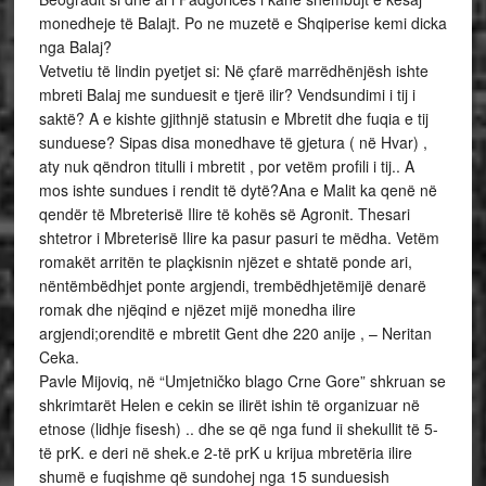
monedheje të Balajt. Po ne muzetë e Shqiperise kemi dicka
nga Balaj?
Vetvetiu të lindin pyetjet si: Në çfarë marrëdhënjësh ishte
mbreti Balaj me sunduesit e tjerë ilir? Vendsundimi i tij i
saktë? A e kishte gjithnjë statusin e Mbretit dhe fuqia e tij
sunduese? Sipas disa monedhave të gjetura ( në Hvar) ,
aty nuk qëndron titulli i mbretit , por vetëm profili i tij.. A
mos ishte sundues i rendit të dytë?Ana e Malit ka qenë në
qendër të Mbreterisë Ilire të kohës së Agronit. Thesari
shtetror i Mbreterisë Ilire ka pasur pasuri te mëdha. Vetëm
romakët arritën te plaçkisnin njëzet e shtatë ponde ari,
nëntëmbëdhjet ponte argjendi, trembëdhjetëmijë denarë
romak dhe njëqind e njëzet mijë monedha ilire
argjendi;orenditë e mbretit Gent dhe 220 anije , – Neritan
Ceka.
Pavle Mijoviq, në “Umjetničko blago Crne Gore” shkruan se
shkrimtarët Helen e cekin se ilirët ishin të organizuar në
etnose (lidhje fisesh) .. dhe se që nga fund ii shekullit të 5-
të prK. e deri në shek.e 2-të prK u krijua mbretëria ilire
shumë e fuqishme që sundohej nga 15 sunduesish