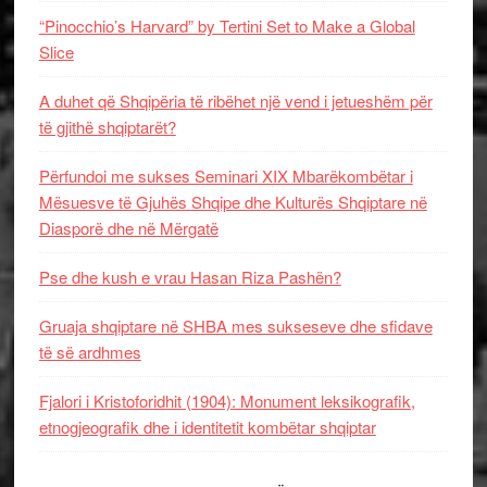
“Pinocchio’s Harvard” by Tertini Set to Make a Global
Slice
A duhet që Shqipëria të ribëhet një vend i jetueshëm për
të gjithë shqiptarët?
Përfundoi me sukses Seminari XIX Mbarëkombëtar i
Mësuesve të Gjuhës Shqipe dhe Kulturës Shqiptare në
Diasporë dhe në Mërgatë
Pse dhe kush e vrau Hasan Riza Pashën?
Gruaja shqiptare në SHBA mes sukseseve dhe sfidave
të së ardhmes
Fjalori i Kristoforidhit (1904): Monument leksikografik,
etnogjeografik dhe i identitetit kombëtar shqiptar