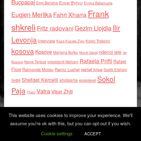
Buçpapaj
Enver Bytyci
Elmi Berisha
Ermira Babamusta
Frank
Eugjen Merlika
Fahri Xharra
shkreli
Ilir
Gezim Llojdia
Fritz radovani
Levonja
Interviste
Kolec Traboini
Keze Kozeta Zylo
kosova
Kosove
nderroi jete
Marjana Bulku
ne
Murat Gecaj
Rafaela Prifti
Rafael
Nene Tereza
Kosove
presidenti Nishani
Floqi
Raimonda Moisiu
Ramiz Lushaj
reshat kripa
Sadik Elshani
Sokol
Shefqet Kercelli
shqiperia
shqiptaret
SHBA
Paja
Vatra
Visar Zhiti
Thaci
This website uses cookies to improve your experience. We'll
assume you're ok with this, but you can opt-out if you wish.
Cookie settings
Log in
ACCEPT