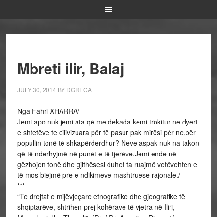
Mbreti ilir, Balaj
JULY 30, 2014
BY
DGRECA
Nga Fahri XHARRA/
Jemi apo nuk jemi ata që me dekada kemi trokitur ne dyert
e shtetëve te cilivizuara për të pasur pak mirësi për ne,për
popullin tonë të shkapërderdhur? Neve aspak nuk na takon
që të nderhyjmë në punët e të tjerëve.Jemi ende në
gëzhojen tonë dhe gjithësesi duhet ta ruajmë vetëvehten e
të mos biejmë pre e ndikimeve mashtruese rajonale./
***
“Te drejtat e mijëvjeçare etnografike dhe gjeografike të
shqiptarëve, shtrihen prej kohërave të vjetra në Iliri,