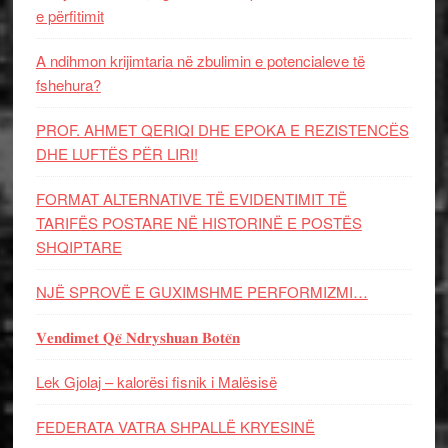
e përfitimit
A ndihmon krijimtaria në zbulimin e potencialeve të
fshehura?
PROF. AHMET QERIQI DHE EPOKA E REZISTENCЁS
DHE LUFTЁS PЁR LIRI!
FORMAT ALTERNATIVE TË EVIDENTIMIT TË
TARIFËS POSTARE NË HISTORINË E POSTËS
SHQIPTARE
NJË SPROVË E GUXIMSHME PERFORMIZMI…
𝐕𝐞𝐧𝐝𝐢𝐦𝐞𝐭 𝐐𝐞̈ 𝐍𝐝𝐫𝐲𝐬𝐡𝐮𝐚𝐧 𝐁𝐨𝐭𝐞̈𝐧
Lek Gjolaj – kalorësi fisnik i Malësisë
FEDERATA VATRA SHPALLË KRYESINË