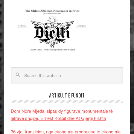
ARTIKUJT E FUNDIT
Dom Ndre Mjeda, sipas dy figurave monumentale të
letrave shqipe, Ernest Koliqit dhe At Gjergj Fishta
36 vjet tranzicion, nga ekonomia prodhuese te ekonomia