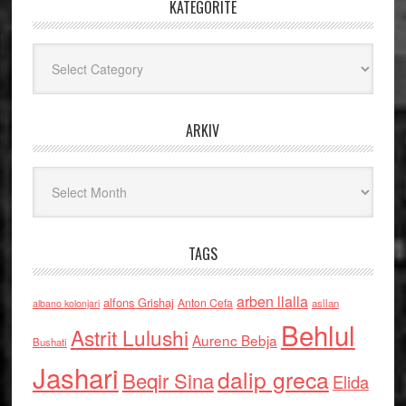
KATEGORITË
Kategoritë
ARKIV
Arkiv
TAGS
arben llalla
alfons Grishaj
Anton Cefa
asllan
albano kolonjari
Behlul
Astrit Lulushi
Aurenc Bebja
Bushati
Jashari
dalip greca
Beqir Sina
Elida