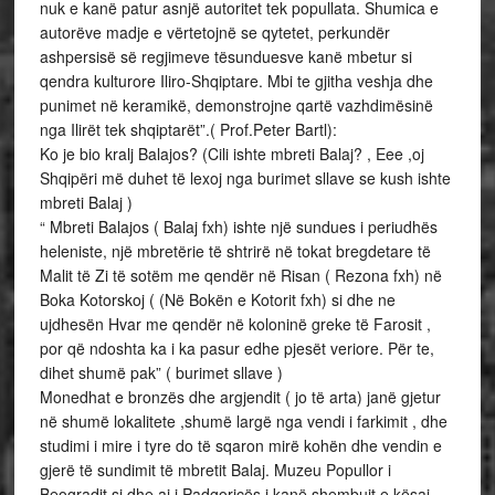
nuk e kanë patur asnjë autoritet tek popullata. Shumica e
autorëve madje e vërtetojnë se qytetet, perkundër
ashpersisë së regjimeve tësunduesve kanë mbetur si
qendra kulturore Iliro-Shqiptare. Mbi te gjitha veshja dhe
punimet në keramikë, demonstrojne qartë vazhdimësinë
nga Ilirët tek shqiptarët”.( Prof.Peter Bartl):
Ko je bio kralj Balajos? (Cili ishte mbreti Balaj? , Eee ,oj
Shqipëri më duhet të lexoj nga burimet sllave se kush ishte
mbreti Balaj )
“ Mbreti Balajos ( Balaj fxh) ishte një sundues i periudhës
heleniste, një mbretërie të shtrirë në tokat bregdetare të
Malit të Zi të sotëm me qendër në Risan ( Rezona fxh) në
Boka Kotorskoj ( (Në Bokën e Kotorit fxh) si dhe ne
ujdhesën Hvar me qendër në koloninë greke të Farosit ,
por që ndoshta ka i ka pasur edhe pjesët veriore. Për te,
dihet shumë pak” ( burimet sllave )
Monedhat e bronzës dhe argjendit ( jo të arta) janë gjetur
në shumë lokalitete ,shumë largë nga vendi i farkimit , dhe
studimi i mire i tyre do të sqaron mirë kohën dhe vendin e
gjerë të sundimit të mbretit Balaj. Muzeu Popullor i
Beogradit si dhe ai i Padgoricës i kanë shembujt e kësaj