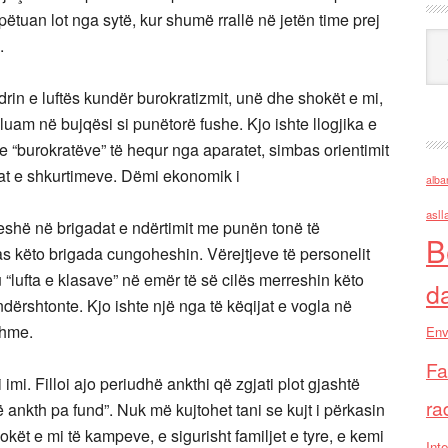
tuan lot nga sytë, kur shumë rrallë në jetën time prej
Ark
.
in e luftës kundër burokratizmit, unë dhe shokët e mi,
aluam në bujqësi si punëtorë fushe. Kjo ishte llogjika e
e “burokratëve” të hequr nga aparatet, simbas orientimit
stat e shkurtimeve. Dëmi ekonomik i
alba
asll
peshë në brigadat e ndërtimit me punën tonë të
B
as këto brigada cungoheshin. Vërejtjeve të personelit
 “lufta e klasave” në emër të së cilës merreshin këto
d
ërshtonte. Kjo ishte një nga të këqijat e vogla në
dhme.
Env
Fa
imi. Filloi ajo periudhë ankthi që zgjati plot gjashtë
ra
 ankth pa fund”. Nuk më kujtohet tani se kujt i përkasin
okët e mi të kampeve, e sigurisht familjet e tyre, e kemi
Inte