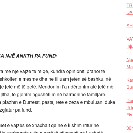
TR
DA
SH
VAT
Inj
SA NJË ANKTH PA FUND
/
Nga
Mal
 me një vajzë të re që, kundra opinionit, pranoi të
 shkollën e mesme dhe ne filluam jetën së bashku, në
Kar
jë jetë më të qetë. Mendonim t’a ndërtonim atë jetë mbi
Bur
gjitha, të gjenim ngushëllim në harmoninë familjare.
Dom
 plazhin e Durrësit, pastaj retë e zeza e mbuluan, duke
të 
 zgjatur pa fund.
Fis
met e vajzës së xhaxhait që ne e kishim rritur në
36 
Ajo vazhdonte vitin e parë të gjimnazit në Lushnjë.