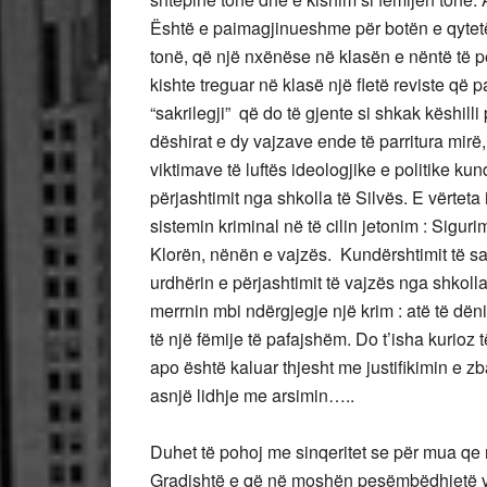
Është e paimagjinueshme për botën e qytet
tonë, që një nxënëse në klasën e nëntë të p
kishte treguar në klasë një fletë reviste që 
“sakrilegji” që do të gjente si shkak këshill
dëshirat e dy vajzave ende të parritura mirë
viktimave të luftës ideologjike e politike kun
përjashtimit nga shkolla të Silvës. E vërteta
sistemin kriminal në të cilin jetonim : Siguri
Klorën, nënën e vajzës. Kundërshtimit të sa
urdhërin e përjashtimit të vajzës nga shkolla
merrnin mbi ndërgjegje një krim : atë të dë
të një fëmije të pafajshëm. Do t’isha kurioz
apo është kaluar thjesht me justifikimin e zb
asnjë lidhje me arsimin…..
Duhet të pohoj me sinqeritet se për mua qe nj
Gradishtë e që në moshën pesëmbëdhjetë vje