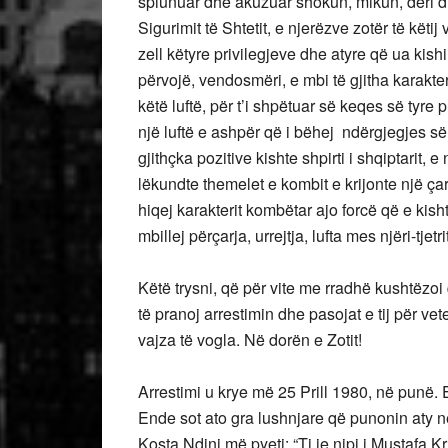
spiunuar dhe akuzuar shokun, mikun, deri dhe
Sigurimit të Shtetit, e njerëzve zotër të këtij
zell këtyre privilegjeve dhe atyre që ua kishi
përvojë, vendosmëri, e mbi të gjitha karakter
këtë luftë, për t’i shpëtuar së keqes së tyre 
një luftë e ashpër që i bëhej ndërgjegjes së
gjithçka pozitive kishte shpirti i shqiptarit, 
lëkundte themelet e kombit e krijonte një çar
hiqej karakterit kombëtar ajo forcë që e kish
mbillej përçarja, urrejtja, lufta mes njëri-tjetrit
Këtë trysni, që për vite me rradhë kushtëzo
të pranoj arrestimin dhe pasojat e tij për ve
vajza të vogla. Në dorën e Zotit!
Arrestimi u krye më 25 Prill 1980, në punë. 
Ende sot ato gra lushnjare që punonin aty në s
Kosta Ndini më pyeti: “Ti je nipi i Mustafa 