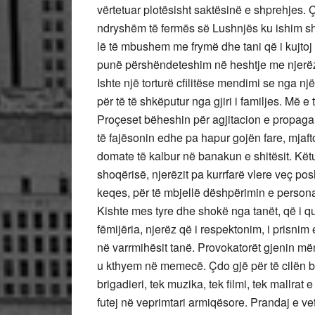
vërtetuar plotësisht saktësinë e shprehjes. Ç
ndryshëm të fermës së Lushnjës ku ishim sh
lë të mbushem me frymë dhe tani që i kujtoj 
punë përshëndeteshim në heshtje me njerëz
Ishte një torturë cfilitëse mendimi se nga nj
për të të shkëputur nga gjiri i familjes. Më e
Proçeset bëheshin për agjitacion e propagan
të fajësonin edhe pa hapur gojën fare, mjafto
domate të kalbur në banakun e shitësit. Këtu
shoqërisë, njerëzit pa kurrfarë vlere veç pos
keqes, për të mbjellë dëshpërimin e personav
Kishte mes tyre dhe shokë nga tanët, që i q
fëmijëria, njerëz që i respektonim, i prisnim 
në varrmihësit tanë. Provokatorët gjenin më
u kthyem në memecë. Çdo gjë për të cilën bi
brigadieri, tek muzika, tek filmi, tek mallra
futej në veprimtari armiqësore. Prandaj e vet