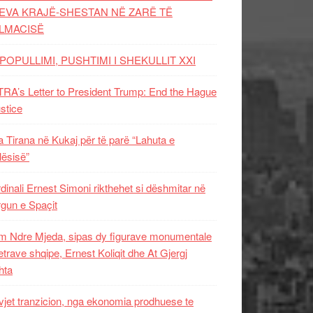
EVA KRAJË-SHESTAN NË ZARË TË
LMACISË
POPULLIMI, PUSHTIMI I SHEKULLIT XXI
RA’s Letter to President Trump: End the Hague
ustice
 Tirana në Kukaj për të parë “Lahuta e
ësisë”
dinali Ernest Simoni rikthehet si dëshmitar në
gun e Spaçit
 Ndre Mjeda, sipas dy figurave monumentale
letrave shqipe, Ernest Koliqit dhe At Gjergj
hta
vjet tranzicion, nga ekonomia prodhuese te