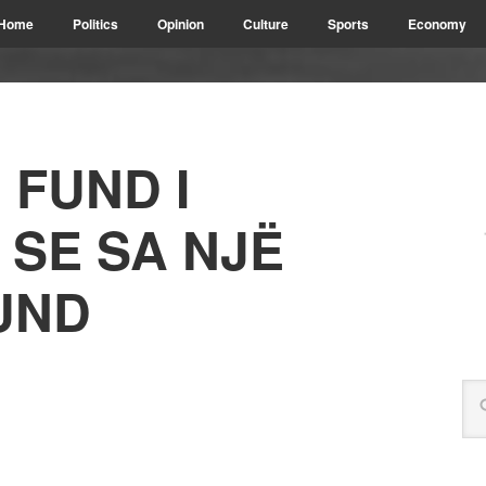
Home
Politics
Opinion
Culture
Sports
Economy
 FUND I
SE SA NJË
UND