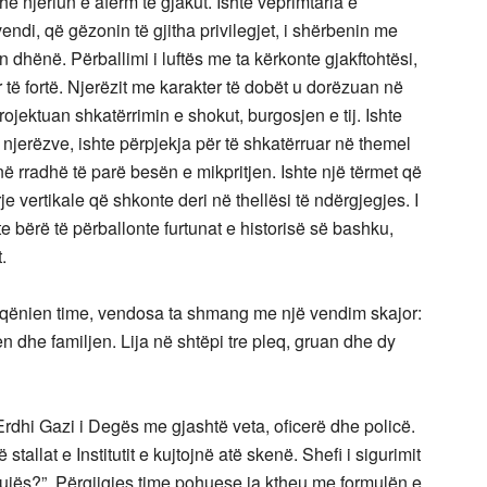
 njeriun e afërm të gjakut. Ishte veprimtaria e
 vendi, që gëzonin të gjitha privilegjet, i shërbenin me
n dhënë. Përballimi i luftës me ta kërkonte gjakftohtësi,
 të fortë. Njerëzit me karakter të dobët u dorëzuan në
projektuan shkatërrimin e shokut, burgosjen e tij. Ishte
 njerëzve, ishte përpjekja për të shkatërruar në themel
e në rradhë të parë besën e mikpritjen. Ishte një tërmet që
je vertikale që shkonte deri në thellësi të ndërgjegjes. I
te bërë të përballonte furtunat e historisë së bashku,
.
i qënien time, vendosa ta shmang me një vendim skajor:
ten dhe familjen. Lija në shtëpi tre pleq, gruan dhe dy
Erdhi Gazi i Degës me gjashtë veta, oficerë dhe policë.
tallat e Institutit e kujtojnë atë skenë. Shefi i sigurimit
Krujës?”. Përgjigjes time pohuese ia ktheu me formulën e