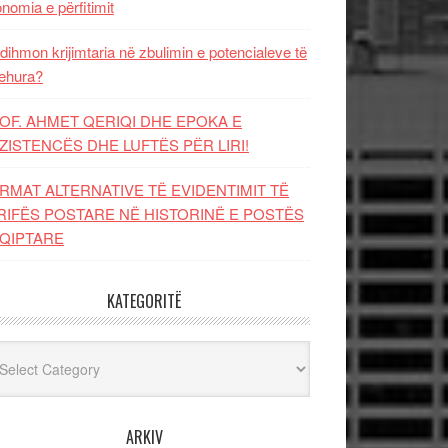
nomia e përfitimit
dihmon krijimtaria në zbulimin e potencialeve të
ehura?
OF. AHMET QERIQI DHE EPOKA E
ZISTENCЁS DHE LUFTЁS PЁR LIRI!
RMAT ALTERNATIVE TË EVIDENTIMIT TË
RIFËS POSTARE NË HISTORINË E POSTËS
QIPTARE
KATEGORITË
egoritë
ARKIV