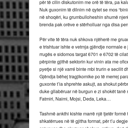
për të cilin diskutonim me orë të tëra, pa ka
Nuk guxonim të dilnim në qytet se mos “bini
në shoqëri, ku grumbulloheshin shumë njerëz
brenda pak orëve e stërholluar nga disa pe
Për vite të tëra nuk shkova njëherë me gru
e trishtuar ishte e vetmja gjëndje normale 
rrugës e sidomos targat 6701 e 6702 të cilat
përpinte gjithë sektorin kur vinin ata me ofi
pyetje si një varré binte mbi trurin e secilit
Gjëndja bëhej tragjikomike po të merrej para
guxonte t’ia shprehte askujt, as shokut përb
duke gllabëruar në burgun e zi shokët tanë
Fatmiri, Naimi, Mojsi, Deda, Leka…
Tashmë ankthi kishte marrë një tjetër formë to
shkatërrues në të gjitha format, për t’u degj