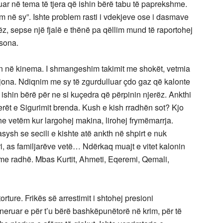
luar në tema të tjera që ishin bërë tabu të paprekshme.
m në sy”. Ishte problem rasti i vdekjeve ose i dasmave
, sepse një fjalë e thënë pa qëllim mund të raportohej
rsona.
an në kinema. I shmangeshim takimit me shokët, vetmia
e jona. Ndiqnim me sy të zgurdulluar çdo gaz që kalonte
 ishin bërë për ne si kuçedra që përpinin njerëz. Ankthi
cerët e Sigurimit brenda. Kush e kish rradhën sot? Kjo
 dhe vetëm kur largohej makina, lirohej frymëmarrja.
sysh se secili e kishte atë ankth në shpirt e nuk
ri, as familjarëve vetë… Ndërkaq muajt e vitet kalonin
 me radhë. Mbas Kurtit, Ahmeti, Eqeremi, Qemali,
rture. Frikës së arrestimit i shtohej presioni
eneruar e për t’u bërë bashkëpunëtorë në krim, për të