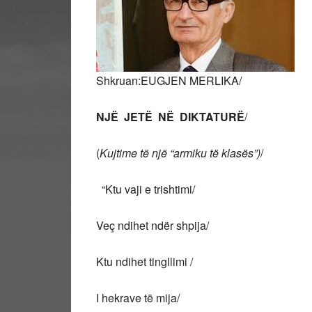
Shkruan:EUGJEN MERLIKA/
NJË JETË NË DIKTATURË
/
(
Kujtime të një “armiku të klasës”)
/
“Ktu vaji e trishtimi/
Veç ndihet ndër shpija/
Ktu ndihet tingllimi /
I hekrave të mija/