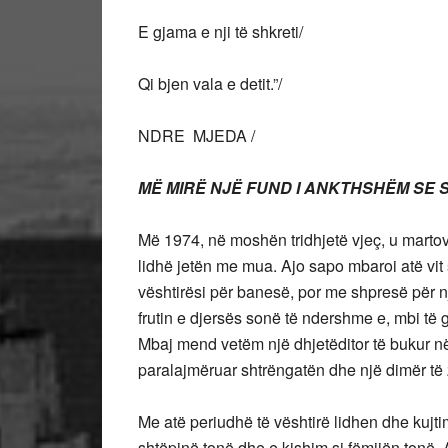
E gjama e nji të shkreti/
Qi bjen vala e detit.”/
NDRE MJEDA /
MË MIRË NJË FUND I ANKTHSHËM SE 
Më 1974, në moshën tridhjetë vjeç, u martova
lidhë jetën me mua. Ajo sapo mbaroi atë vit
vështirësi për banesë, por me shpresë për n
frutin e djersës sonë të ndershme e, mbi të 
Mbaj mend vetëm një dhjetëditor të bukur në
paralajmëruar shtrëngatën dhe një dimër të
Me atë periudhë të vështirë lidhen dhe kujti
shtëpinë tonë dhe e kishim si fëmijën tonë. 