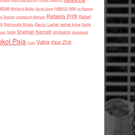
sove
nderroi jete
Marjana Bulku
ne Kosove
Murat Gecaj
Rafaela Prifti
Rafael
e Tereza
presidenti Nishani
qi
Raimonda Moisiu
Ramiz Lushaj
reshat kripa
Sadik
Shefqet Kercelli
shqiperia
hani
shqiptaret
SHBA
kol Paja
Vatra
Visar Zhiti
Thaci