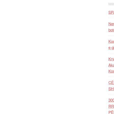
SP
New
bot
Kod
e g
Kry
Aka
Ko
ÇË
SH
30
RR
PË