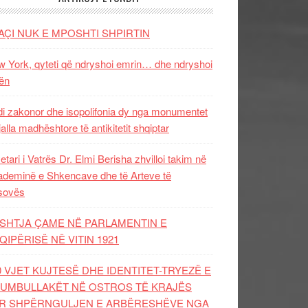
AÇI NUK E MPOSHTI SHPIRTIN
 York, qyteti që ndryshoi emrin… dhe ndryshoi
ën
i zakonor dhe isopolifonia dy nga monumentet
jalla madhështore të antikitetit shqiptar
etari i Vatrës Dr. Elmi Berisha zhvilloi takim në
deminë e Shkencave dhe të Arteve të
sovës
SHTJA ÇAME NË PARLAMENTIN E
QIPËRISË NË VITIN 1921
0 VJET KUJTESË DHE IDENTITET-TRYEZË E
UMBULLAKËT NË OSTROS TË KRAJËS
R SHPËRNGULJEN E ARBËRESHËVE NGA