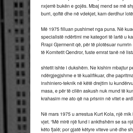
nxjerrë bukën e gojës. Mbaj mend se më shpë
burri, qoftë dhe në vdekjet, kam derdhur lotë
Më 1975 filluan pushimet nga puna. Në kuadr
specialistë ndërtimi me kategori të lartë u k
Rrapi Gjermenit që, për të plotësuar numrin 
të Komitetit Qendror, fuste emrat tanë në li
shtetit ishte i dukshëm. Ne kishim mbajtur 
ndërgjegjshme e të kualifikuar, dhe papritm
inxhiniero-teknik në këtë drejtim iu kundërvu
masa, e për të cilën askush nuk mund të kund
krahasim me ato që na prisnin në vitet e ar
Në mars 1975 u arrestua Kurt Kola, një mik i 
vjet. “Më mirë një fund i ankthshëm se sa një
këto fjalë; por gjatë këtyre viteve unë dhe sh