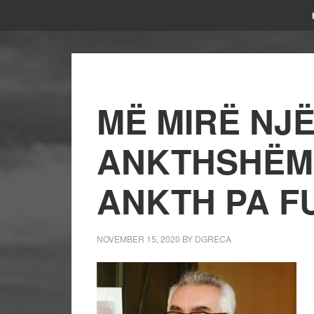
MË MIRË NJË
ANKTHSHËM 
ANKTH PA F
NOVEMBER 15, 2020
BY
DGRECA