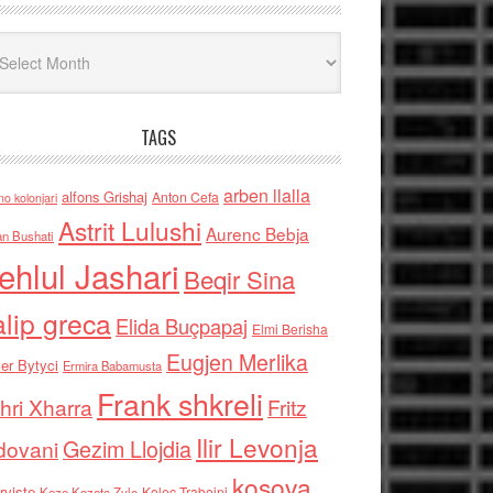
iv
TAGS
arben llalla
alfons Grishaj
Anton Cefa
no kolonjari
Astrit Lulushi
Aurenc Bebja
an Bushati
ehlul Jashari
Beqir Sina
alip greca
Elida Buçpapaj
Elmi Berisha
Eugjen Merlika
er Bytyci
Ermira Babamusta
Frank shkreli
hri Xharra
Fritz
Ilir Levonja
Gezim Llojdia
dovani
kosova
rviste
Kolec Traboini
Keze Kozeta Zylo