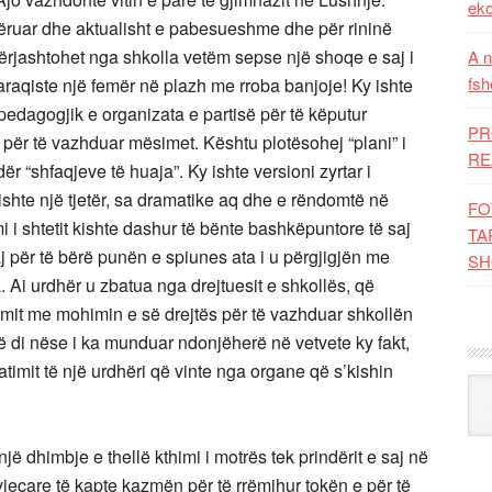
eko
ëruar dhe aktualisht e pabesueshme dhe për rininë
ërjashtohet nga shkolla vetëm sepse një shoqe e saj i
A n
fsh
paraqiste një femër në plazh me rroba banjoje! Ky ishte
i pedagogjik e organizata e partisë për të këputur
PR
, për të vazhduar mësimet. Kështu plotësohej “plani” i
RE
dër “shfaqjeve të huaja”. Ky ishte versioni zyrtar i
 ishte një tjetër, sa dramatike aq dhe e rëndomtë në
FO
mi i shtetit kishte dashur të bënte bashkëpuntore të saj
TA
j për të bërë punën e spiunes ata i u përgjigjën me
SH
. Ai urdhër u zbatua nga drejtuesit e shkollës, që
nimit me mohimin e së drejtës për të vazhduar shkollën
 të di nëse i ka munduar ndonjëherë në vetvete ky fakt,
atimit të një urdhëri që vinte nga organe që s’kishin
Kat
ë dhimbje e thellë kthimi i motrës tek prindërit e saj në
çare të kapte kazmën për të rrëmihur tokën e për të