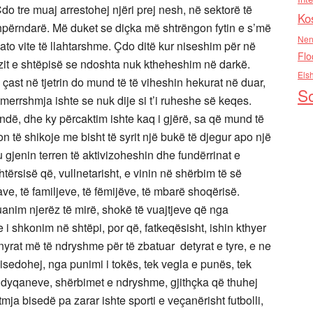
do tre muaj arrestohej njëri prej nesh, në sektorë të
Ko
përndarë. Më duket se diçka më shtrëngon fytin e s’më
Nen
ato vite të llahtarshme. Çdo ditë kur niseshim për në
Flo
it e shtëpisë se ndoshta nuk ktheheshim në darkë.
Els
ë çast në tjetrin do mund të të viheshin hekurat në duar,
So
 tmerrshmja ishte se nuk dije si t’i ruheshe së keqes.
dë, dhe ky përcaktim ishte kaq i gjërë, sa që mund të
n të shikoje me bisht të syrit një bukë të djegur apo një
 gjenin terren të aktivizoheshin dhe fundërrinat e
htërsisë që, vullnetarisht, e vinin në shërbim të së
e, të familjeve, të fëmijëve, të mbarë shoqërisë.
uanim njerëz të mirë, shokë të vuajtjeve që nga
e i shkonim në shtëpi, por që, fatkeqësisht, ishin kthyer
nyrat më të ndryshme për të zbatuar detyrat e tyre, e ne
sedohej, nga punimi i tokës, tek vegla e punës, tek
t e dyqaneve, shërbimet e ndryshme, gjithçka që thuhej
mja bisedë pa zarar ishte sporti e veçanërisht futbolli,