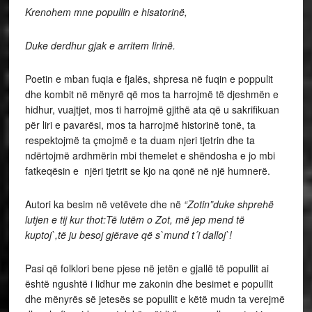
Krenohem mne popullin e hisatorinë,
Duke derdhur gjak e arritem lirinë.
Poetin e mban fuqia e fjalës, shpresa në fuqin e poppulit
dhe kombit në mënyrë që mos ta harrojmë të djeshmën e
hidhur, vuajtjet, mos ti harrojmë gjithë ata që u sakrifikuan
për liri e pavarësi, mos ta harrojmë historinë tonë, ta
respektojmë ta çmojmë e ta duam njeri tjetrin dhe ta
ndërtojmë ardhmërin mbi themelet e shëndosha e jo mbi
fatkeqësin e njëri tjetrit se kjo na qonë në një humnerë.
Autori ka besim në vetëvete dhe në
“Zotin”duke shprehë
lutjen e tij kur thot:Të lutëm o Zot, më jep mend të
kuptoj`,të ju besoj gjërave që s`mund t´i dalloj`!
Pasi që folklori bene pjese në jetën e gjallë të popullit ai
është ngushtë i lidhur me zakonin dhe besimet e popullit
dhe mënyrës së jetesës se popullit e këtë mudn ta verejmë