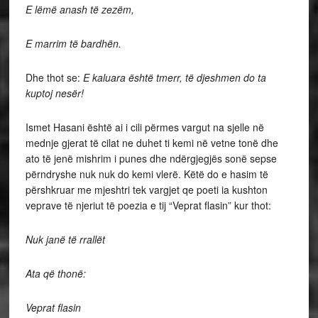
E lëmë anash të zezëm,
E marrim të bardhën.
Dhe thot se:
E kaluara është tmerr, të djeshmen do ta
kuptoj nesër!
Ismet Hasani është ai i cili përmes vargut na sjelle në
mednje gjerat të cilat ne duhet ti kemi në vetne tonë dhe
ato të jenë mishrim i punes dhe ndërgjegjës sonë sepse
përndryshe nuk nuk do kemi vlerë. Këtë do e hasim të
përshkruar me mjeshtri tek vargjet qe poeti ia kushton
veprave të njeriut të poezia e tij “Veprat flasin” kur thot:
Nuk janë të rrallët
Ata që thonë:
Veprat flasin