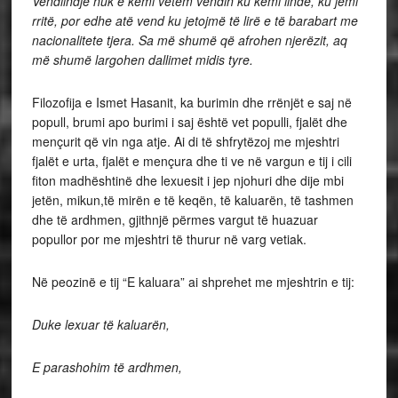
Vendlindje nuk e kemi vetëm vendin ku kemi lindë, ku jemi
rritë, por edhe atë vend ku jetojmë të lirë e të barabart me
nacionalitete tjera. Sa më shumë që afrohen njerëzit, aq
më shumë largohen dallimet midis tyre.
Filozofija e Ismet Hasanit, ka burimin dhe rrënjët e saj në
popull, brumi apo burimi i saj është vet populli, fjalët dhe
mençurit që vin nga atje. Ai di të shfrytëzoj me mjeshtri
fjalët e urta, fjalët e mençura dhe ti ve në vargun e tij i cili
fiton madhështinë dhe lexuesit i jep njohuri dhe dije mbi
jetën, mikun,të mirën e të keqën, të kaluarën, të tashmen
dhe të ardhmen, gjithnjë përmes vargut të huazuar
popullor por me mjeshtri të thurur në varg vetiak.
Në peozinë e tij “E kaluara” ai shprehet me mjeshtrin e tij:
Duke lexuar të kaluarën,
E parashohim të ardhmen,