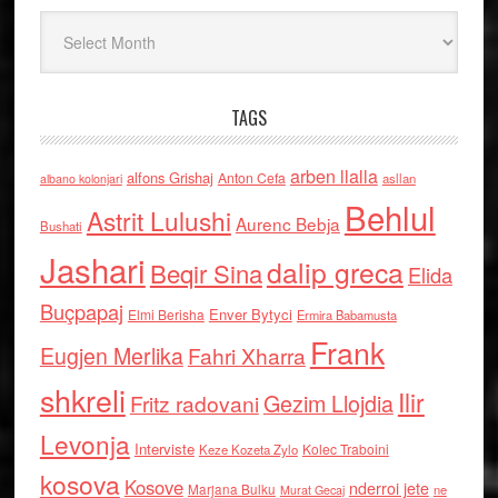
Arkiv
TAGS
arben llalla
alfons Grishaj
Anton Cefa
asllan
albano kolonjari
Behlul
Astrit Lulushi
Aurenc Bebja
Bushati
Jashari
dalip greca
Beqir Sina
Elida
Buçpapaj
Enver Bytyci
Elmi Berisha
Ermira Babamusta
Frank
Eugjen Merlika
Fahri Xharra
shkreli
Ilir
Gezim Llojdia
Fritz radovani
Levonja
Interviste
Kolec Traboini
Keze Kozeta Zylo
kosova
Kosove
nderroi jete
Marjana Bulku
ne
Murat Gecaj