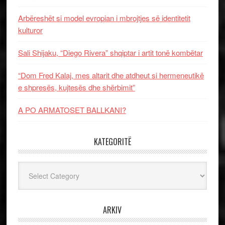
Arbëreshët si model evropian i mbrojtjes së identitetit
kulturor
Sali Shijaku, “Diego Rivera” shqiptar i artit tonë kombëtar
“Dom Fred Kalaj, mes altarit dhe atdheut si hermeneutikë
e shpresës, kujtesës dhe shërbimit”
A PO ARMATOSET BALLKANI?
KATEGORITË
Kategoritë
ARKIV