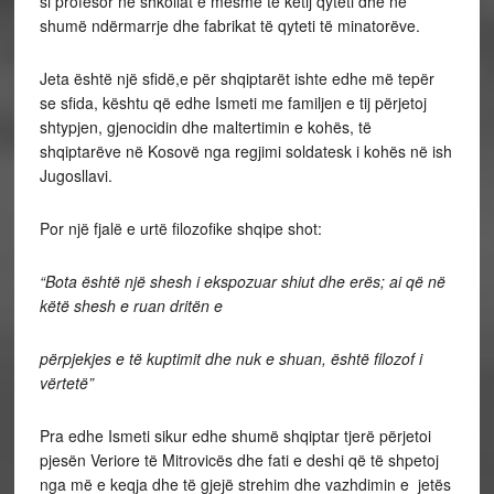
si profesor në shkollat e mesme të ketij qyteti dhe në
shumë ndërmarrje dhe fabrikat të qyteti të minatorëve.
Jeta është një sfidë,e për shqiptarët ishte edhe më tepër
se sfida, kështu që edhe Ismeti me familjen e tij përjetoj
shtypjen, gjenocidin dhe maltertimin e kohës, të
shqiptarëve në Kosovë nga regjimi soldatesk i kohës në ish
Jugosllavi.
Por një fjalë e urtë filozofike shqipe shot:
“Bota është një shesh i ekspozuar shiut dhe erës; ai që në
këtë shesh e ruan dritën e
përpjekjes e të kuptimit dhe nuk e shuan, është filozof i
vërtetë”
Pra edhe Ismeti sikur edhe shumë shqiptar tjerë përjetoi
pjesën Veriore të Mitrovicës dhe fati e deshi që të shpetoj
nga më e keqja dhe të gjejë strehim dhe vazhdimin e jetës