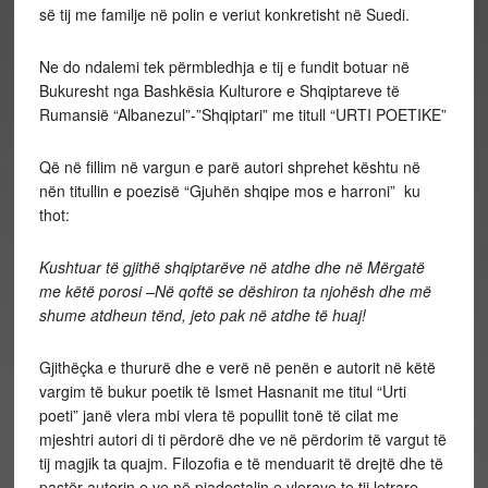
së tij me familje në polin e veriut konkretisht në Suedi.
Ne do ndalemi tek përmbledhja e tij e fundit botuar në
Bukuresht nga Bashkësia Kulturore e Shqiptareve të
Rumansië “Albanezul”-”Shqiptari” me titull “URTI POETIKE”
Që në fillim në vargun e parë autori shprehet kështu në
nën titullin e poezisë “Gjuhën shqipe mos e harroni” ku
thot:
Kushtuar të gjithë shqiptarëve në atdhe dhe në Mërgatë
me këtë porosi –Në qoftë se dëshiron ta njohësh dhe më
shume atdheun tënd, jeto pak në atdhe të huaj!
Gjithëçka e thururë dhe e verë në penën e autorit në këtë
vargim të bukur poetik të Ismet Hasnanit me titul “Urti
poeti” janë vlera mbi vlera të popullit tonë të cilat me
mjeshtri autori di ti përdorë dhe ve në përdorim të vargut të
tij magjik ta quajm. Filozofia e të menduarit të drejtë dhe të
pastër autorin e ve në piadestalin e vlerave te tij letrare