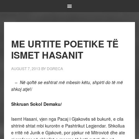
ME URTITE POETIKE TË
ISMET HASANIT
AUGUST 7, 2013
BY
DGRECA
– Në qoftë se eshtrat më mbesin këtu, shpirti do të më
shkoj atje
!/
Shkruan Sokol Demaku/
Isemt Hasani, vjen nga Pacaj i Gjakovës së bukurë, e cila
shtrinë shtat mbi kurorën e Pashtrikut Legjendar. Shkollua
e rritë në Junik e Gjakovë, por pjekur në Mitrovicë dhe ate