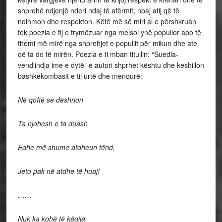
shprehë ndjenjë nderi ndaj të afërmit, nbaj atij që të
ndihmon dhe respekton. Këtë më së miri ai e përshkruan
tek poezia e tij e frymëzuar nga melsoi ynë popullor apo të
themi më mirë nga shprehjet e popullit për mikun dhe ate
që ta do të mirën. Poezia e ti mban titullin: “Suedia-
vendlindja ime e dytë” e autori shprhet kështu dhe keshillon
bashkëkombasit e tij urtë dhe menqurë:
Në qoftë se dëshrion
Ta njohesh e ta duash
Edhe më shume atdheun tënd,
Jeto pak në atdhe të huaj!
……
Nuk ka kohë të këqija,