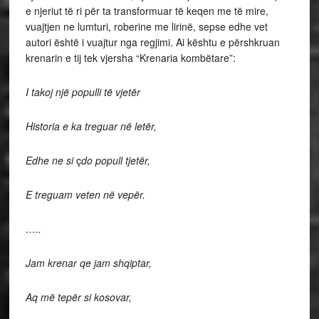
e njeriut të ri për ta transformuar të keqen me të mire,
vuajtjen ne lumturi, roberine me lirinë, sepse edhe vet
autori është i vuajtur nga regjimi. Ai kështu e përshkruan
krenarin e tij tek vjersha “Krenaria kombëtare”:
I takoj një populli të vjetër
Historia e ka treguar në letër,
Edhe ne si
ç
do popull tjetër,
E treguam veten në vepër.
…..
Jam krenar qe jam shqiptar,
Aq më tepër si kosovar,