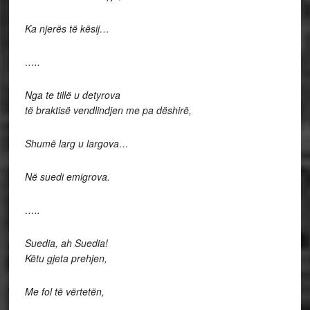
Ka njerës të kësij…
…..
Nga te tillë u detyrova
të braktisë vendlindjen me pa dëshirë,
Shumë larg u largova…
Në suedi emigrova.
…..
Suedia, ah Suedia!
Këtu gjeta prehjen,
Me fol të vërtetën,