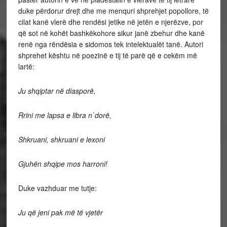
duke përdorur drejt dhe me menquri shprehjet popollore, të
cilat kanë vlerë dhe rendësi jetike në jetën e njerëzve, por
që sot në kohët bashkëkohore sikur janë zbehur dhe kanë
renë nga rëndësia e sidomos tek intelektualët tanë. Autori
shprehet kështu në poezinë e tij të parë që e cekëm më
lartë:
Ju shqiptar në diasporë,
Rrini me lapsa e libra n`dorë,
Shkruani, shkruani e lexoni
Gjuhën shqipe mos harroni!
Duke vazhduar me tutje:
Ju që jeni pak më të vjetër