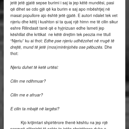
jetë jetë gjatë sepse burimi i saj ia jep këtë mundësi, pasi
që dihet se cdo gjë që ka burim e saj apo mbështjej në
masat popullore ajo është jetë gjatë. E autori ndalet tek vet
njeriu dhe këtij i kushton si ta quaj një himn me të cilin sikur
eshre Rilindasit tanë që e hyjnizuan edhe Ismeti jep
këshillat dhe kritikat ne këtë drejtim tek peozia me titull
“Njeriu” ku ai thot:
Edhe pse njeriu udhëzohet në rrugë të
drejtë, mund të jetë (mos)mirënjohës ose pëbuzës.
Dhe
thot:
Njeriu duhet të ketë urtësi:
Cilin me ndihmuar?
Cilin me e afruar?
E cilin ta mbajë në largësi?
Kjo krijimtari shpirtërore thenë kështu na jep një
pasqyrë afërsisht të sakte te jetës shpirtërore duke e