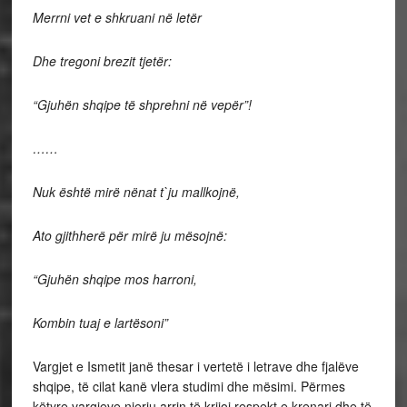
Merrni vet e shkruani në letër
Dhe tregoni brezit tjetër:
“Gjuhën shqipe të shprehni në vepër”!
……
Nuk është mirë nënat t`ju mallkojnë,
Ato gjithherë për mirë ju mësojnë:
“Gjuhën shqipe mos harroni,
Kombin tuaj e lartësoni”
Vargjet e Ismetit janë thesar i vertetë i letrave dhe fjalëve
shqipe, të cilat kanë vlera studimi dhe mësimi. Përmes
këtyre vargjeve njeriu arrin të krijoj respekt e krenari dhe të