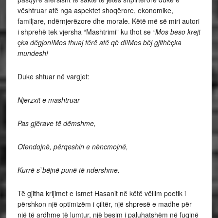
vështruar atë nga aspektet shoqërore, ekonomike,
familjare, ndërnjerëzore dhe morale. Këtë më së miri autori
i shprehë tek vjersha “Mashtrimi” ku thot se
“Mos beso krejt
ç
ka dëgjon!Mos thuaj tërë atë që di!Mos bëj gjithë
ç
ka
mundesh!
Duke shtuar në vargjet:
Njerzxit e mashtruar
Pas gjërave të dëmshme,
Ofendojnë, përqeshin e nëncmojnë,
Kurrë s`bëjnë punë të ndershme.
Të gjitha krijimet e Ismet Hasanit në këtë vëllim poetik i
përshkon një optimizëm i çiltër, një shpresë e madhe për
një të ardhme të lumtur, një besim i paluhatshëm në fuqinë