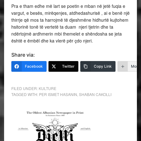
Pra e tham edhe më lart se poetin e mban në jetë fuqia e
vargut, e besës, mirëqenjes, atdhedashurisë , ai e benë një
thirrje që mos ta harrojmë të djeshmëne hidhurtë kujtohem
hsitorinë tonë të vertetë ta duam njeri tjetrin dhe ta
ndërtojmë ardhmerin mbi themelet e shëndosha se jeta
është e ëmbël dhe ka vlerë për çdo njeri.
Share via:
Facebook
Twitter
Copy Link
More
FILED UNDER:
KULTURE
TAGGED WITH:
PER ISMET HASANIN
,
SHABAN CAKOLLI