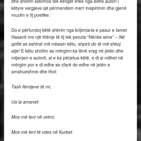
dhe shofim sidomos tek këngët lirike nga edhe autori i
këtyre vargjeve që përmendem merr insipirimin dhe gjenë
muzën e tij poetike.
Do e përfundoj këtë shkrim nga krijimtaria e pasur e Ismet
Hasanit me një thënje të tij tek peozia “Nënës sime” –
Në
qoftë se eshtrat më mbesin këtu, shpirti do të më shkoj
atje
! E këtu shofim se mërgimi ka lënë vrag në jetën dhe
ndjenjen e autorit, ai e ka përjetua këtë, e di si ndihet në
mërgim por e di edhe se cfarë do edhe në jetën e
amshueshme dhe thot:
Tash fëmijeve të mi,
Ua la amanet:
Mos më leni në vetmi,
Mos më leni të vdes në Kurbet.