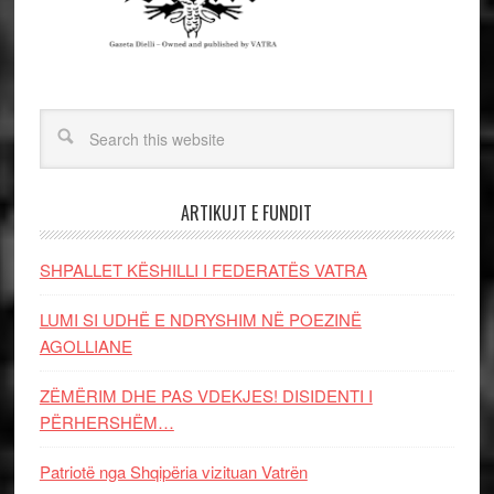
ARTIKUJT E FUNDIT
SHPALLET KËSHILLI I FEDERATËS VATRA
LUMI SI UDHË E NDRYSHIM NË POEZINË
AGOLLIANE
ZËMËRIM DHE PAS VDEKJES! DISIDENTI I
PËRHERSHËM…
Patriotë nga Shqipëria vizituan Vatrën