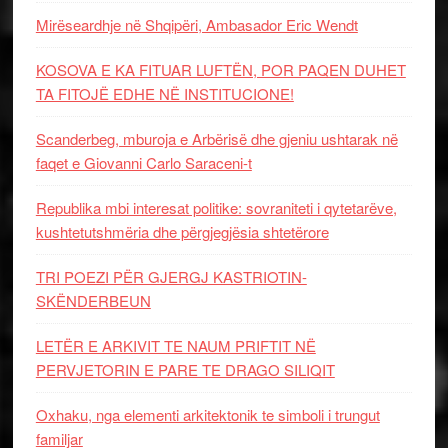
Mirëseardhje në Shqipëri, Ambasador Eric Wendt
KOSOVA E KA FITUAR LUFTËN, POR PAQEN DUHET
TA FITOJË EDHE NË INSTITUCIONE!
Scanderbeg, mburoja e Arbërisë dhe gjeniu ushtarak në
faqet e Giovanni Carlo Saraceni-t
Republika mbi interesat politike: sovraniteti i qytetarëve,
kushtetutshmëria dhe përgjegjësia shtetërore
TRI POEZI PËR GJERGJ KASTRIOTIN-
SKËNDERBEUN
LETËR E ARKIVIT TE NAUM PRIFTIT NË
PERVJETORIN E PARE TE DRAGO SILIQIT
Oxhaku, nga elementi arkitektonik te simboli i trungut
familjar