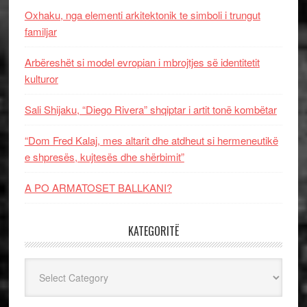
Oxhaku, nga elementi arkitektonik te simboli i trungut
familjar
Arbëreshët si model evropian i mbrojtjes së identitetit
kulturor
Sali Shijaku, “Diego Rivera” shqiptar i artit tonë kombëtar
“Dom Fred Kalaj, mes altarit dhe atdheut si hermeneutikë
e shpresës, kujtesës dhe shërbimit”
A PO ARMATOSET BALLKANI?
KATEGORITË
Kategoritë