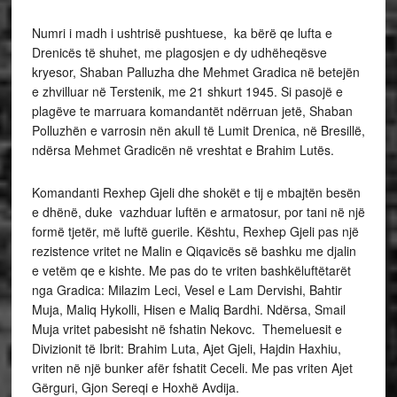
Numri i madh i ushtrisë pushtuese, ka bërë qe lufta e
Drenicës të shuhet, me plagosjen e dy udhëheqësve
kryesor, Shaban Palluzha dhe Mehmet Gradica në betejën
e zhvilluar në Terstenik, me 21 shkurt 1945. Si pasojë e
plagëve te marruara komandantët ndërruan jetë, Shaban
Polluzhën e varrosin nën akull të Lumit Drenica, në Bresillë,
ndërsa Mehmet Gradicën në vreshtat e Brahim Lutës.
Komandanti Rexhep Gjeli dhe shokët e tij e mbajtën besën
e dhënë, duke vazhduar luftën e armatosur, por tani në një
formë tjetër, më luftë guerile. Kështu, Rexhep Gjeli pas një
rezistence vritet ne Malin e Qiqavicës së bashku me djalin
e vetëm qe e kishte. Me pas do te vriten bashkëluftëtarët
nga Gradica: Milazim Leci, Vesel e Lam Dervishi, Bahtir
Muja, Maliq Hykolli, Hisen e Maliq Bardhi. Ndërsa, Smail
Muja vritet pabesisht në fshatin Nekovc. Themeluesit e
Divizionit të Ibrit: Brahim Luta, Ajet Gjeli, Hajdin Haxhiu,
vriten në një bunker afër fshatit Ceceli. Me pas vriten Ajet
Gërguri, Gjon Sereqi e Hoxhë Avdija.