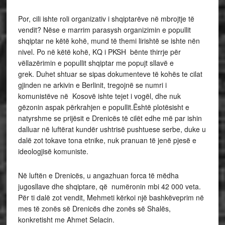
Por, cili ishte roli organizativ i shqiptarëve në mbrojtje të
vendit? Nëse e marrim parasysh organizimin e popullit
shqiptar ne këtë kohë, mund të themi lirishtë se ishte nën
nivel. Po në këtë kohë, KQ i PKSH bënte thirrje për
vëllazërimin e popullit shqiptar me popujt sllavë e
grek. Duhet shtuar se sipas dokumenteve të kohës te cilat
gjinden ne arkivin e Berlinit, tregojnë se numri i
komunistëve në Kosovë ishte tejet i vogël, dhe nuk
gëzonin aspak përkrahjen e popullit.Është plotësisht e
natyrshme se prijësit e Drenicës të cilët edhe më par ishin
dalluar në luftërat kundër ushtrisë pushtuese serbe, duke u
dalë zot tokave tona etnike, nuk pranuan të jenë pjesë e
ideologjisë komuniste.
Në luftën e Drenicës, u angazhuan forca të mëdha
jugosllave dhe shqiptare, që numëronin mbi 42 000 veta.
Për ti dalë zot vendit, Mehmeti kërkoi një bashkëveprim në
mes të zonës së Drenicës dhe zonës së Shalës,
konkretisht me Ahmet Selacin.