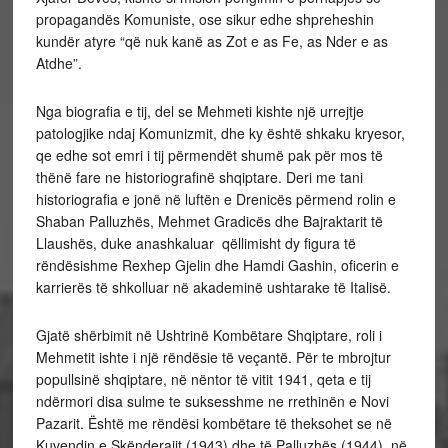
propagandës Komuniste, ose sikur edhe shpreheshin
kundër atyre “që nuk kanë as Zot e as Fe, as Nder e as
Atdhe”.
Nga biografia e tij, del se Mehmeti kishte një urrejtje
patologjike ndaj Komunizmit, dhe ky është shkaku kryesor,
qe edhe sot emri i tij përmendët shumë pak për mos të
thënë fare ne historiografinë shqiptare. Deri me tani
historiografia e jonë në luftën e Drenicës përmend rolin e
Shaban Palluzhës, Mehmet Gradicës dhe Bajraktarit të
Llaushës, duke anashkaluar qëllimisht dy figura të
rëndësishme Rexhep Gjelin dhe Hamdi Gashin, oficerin e
karrierës të shkolluar në akademinë ushtarake të Italisë.
Gjatë shërbimit në Ushtrinë Kombëtare Shqiptare, roli i
Mehmetit ishte i një rëndësie të veçantë. Për te mbrojtur
popullsinë shqiptare, në nëntor të vitit 1941, qeta e tij
ndërmori disa sulme te suksesshme ne rrethinën e Novi
Pazarit. Është me rëndësi kombëtare të theksohet se në
Kuvendin e Skënderajit (1943) dhe të Palluzhës (1944), në