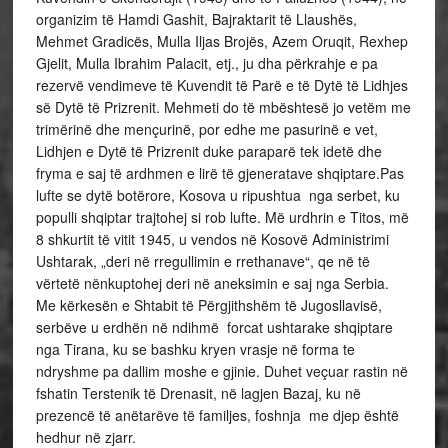
organizim të Hamdi Gashit, Bajraktarit të Llaushës,
Mehmet Gradicës, Mulla Iljas Brojës, Azem Oruqit, Rexhep
Gjelit, Mulla Ibrahim Palacit, etj., ju dha përkrahje e pa
rezervë vendimeve të Kuvendit të Parë e të Dytë të Lidhjes
së Dytë të Prizrenit. Mehmeti do të mbështesë jo vetëm me
trimërinë dhe mençurinë, por edhe me pasurinë e vet,
Lidhjen e Dytë të Prizrenit duke paraparë tek idetë dhe
fryma e saj të ardhmen e lirë të gjeneratave shqiptare.Pas
lufte se dytë botërore, Kosova u ripushtua nga serbet, ku
populli shqiptar trajtohej si rob lufte. Më urdhrin e Titos, më
8 shkurtit të vitit 1945, u vendos në Kosovë Administrimi
Ushtarak, „deri në rregullimin e rrethanave“, qe në të
vërtetë nënkuptohej deri në aneksimin e saj nga Serbia.
Me kërkesën e Shtabit të Përgjithshëm të Jugosllavisë,
serbëve u erdhën në ndihmë forcat ushtarake shqiptare
nga Tirana, ku se bashku kryen vrasje në forma te
ndryshme pa dallim moshe e gjinie. Duhet veçuar rastin në
fshatin Terstenik të Drenasit, në lagjen Bazaj, ku në
prezencë të anëtarëve të familjes, foshnja me djep është
hedhur në zjarr.