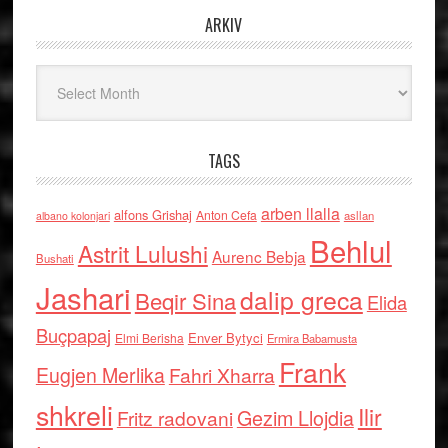
ARKIV
Arkiv
TAGS
arben llalla
alfons Grishaj
Anton Cefa
asllan
albano kolonjari
Behlul
Astrit Lulushi
Aurenc Bebja
Bushati
Jashari
dalip greca
Beqir Sina
Elida
Buçpapaj
Enver Bytyci
Elmi Berisha
Ermira Babamusta
Frank
Eugjen Merlika
Fahri Xharra
shkreli
Ilir
Gezim Llojdia
Fritz radovani