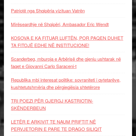
Patriotë nga Shqipëria vizituan Vatrën
Mirëseardhje në Shqipëri, Ambasador Eric Wendt
KOSOVA E KA FITUAR LUFTËN, POR PAQEN DUHET
TA FITOJË EDHE NË INSTITUCIONE!
Scanderbeg, mburoja e Arbërisë dhe gjeniu ushtarak në
faqet e Giovanni Carlo Saraceni-t
Republika mbi interesat politike: sovraniteti i qytetarëve,
kushtetutshmëria dhe përgjegjësia shtetërore
TRI POEZI PËR GJERGJ KASTRIOTIN-
SKËNDERBEUN
LETËR E ARKIVIT TE NAUM PRIFTIT NË
PERVJETORIN E PARE TE DRAGO SILIQIT