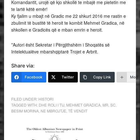
Komandantit, urojë që kjo shkollë te mbajë me pietetin me
te lartë këtë emër!
Ky fjalim u mbajt në Gradic me 22 shkurt 2016 me rastin e
zbulimit të bustitë të heroit te kombit Mehmet Gradica, në
shkollen e Gradicës që e mban emrin e heroit.
*Autori ësht Sekretar i Përgjithshëm i Shoqatës së
Intelektualëve mbarshqiptarë Trojet e Arbrit.
Share via:
Facebook
Twitter
Copy Link
More
FILED UNDER:
HISTORI
TAGGED WITH:
DHE ROLI I TIJ
,
MEHMET GRADICA
,
MR. SC.
BESIM MORINA
,
NE MBROJTJE
,
TË VENDIT