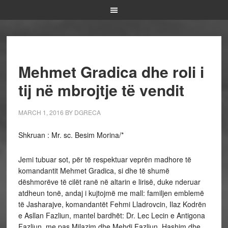
Mehmet Gradica dhe roli i
tij në mbrojtje të vendit
MARCH 1, 2016
BY
DGRECA
Shkruan : Mr. sc. Besim Morina/*
Jemi tubuar sot, për të respektuar veprën madhore të
komandantit Mehmet Gradica, si dhe të shumë
dëshmorëve të cilët ranë në altarin e lirisë, duke nderuar
atdheun tonë, andaj i kujtojmë me mall: familjen emblemë
të Jasharajve, komandantët Fehmi Lladrovcin, Ilaz Kodrën
e Asllan Fazliun, mantel bardhët: Dr. Lec Lecin e Antigona
Fazliun, me pas Milazim dhe Mehdi Fazliun, Hashim dhe