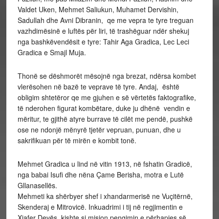
Valdet Uken, Mehmet Saliukun, Muhamet Dervishin,
Sadullah dhe Avni Dibranin, qe me vepra te tyre treguan
vazhdimësinë e luftës për liri, të trashëguar ndër shekuj
nga bashkëvendësit e tyre: Tahir Aga Gradica, Lec Leci
Gradica e Smajl Muja.
Thonë se dëshmorët mësojnë nga brezat, ndërsa kombet
vlerësohen në bazë te veprave të tyre. Andaj, është
obligim shtetëror qe me gjuhen e së vërtetës faktografike,
të nderohen figurat kombëtare, duke ju dhënë vendin e
mëritur, te gjithë atyre burrave të cilët me pendë, pushkë
ose ne ndonjë mënyrë tjetër vepruan, punuan, dhe u
sakrifikuan për të mirën e kombit tonë.
Mehmet Gradica u lind në vitin 1913, në fshatin Gradicë,
nga babai Isufi dhe nëna Çame Berisha, motra e Lutë
Gllanasellës.
Mehmeti ka shërbyer shef i xhandarmerisë ne Vuçitërnë,
Skenderaj e Mitrovicë. Inkuadrimi i tij në regjimentin e
Xjafer Devës, kishte si mision pengimin e përhapjes së