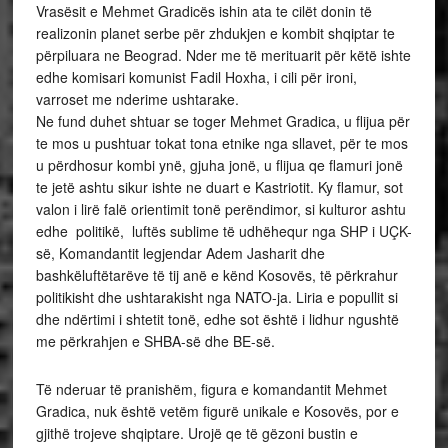
Vrasësit e Mehmet Gradicës ishin ata te cilët donin të
realizonin planet serbe për zhdukjen e kombit shqiptar te
përpiluara ne Beograd. Nder me të merituarit për këtë ishte
edhe komisari komunist Fadil Hoxha, i cili për ironi,
varroset me nderime ushtarake.
Ne fund duhet shtuar se toger Mehmet Gradica, u flijua për
te mos u pushtuar tokat tona etnike nga sllavet, për te mos
u përdhosur kombi ynë, gjuha jonë, u flijua qe flamuri jonë
te jetë ashtu sikur ishte ne duart e Kastriotit. Ky flamur, sot
valon i lirë falë orientimit tonë perëndimor, si kulturor ashtu
edhe politikë, luftës sublime të udhëhequr nga SHP i UÇK-
së, Komandantit legjendar Adem Jasharit dhe
bashkëluftëtarëve të tij anë e kënd Kosovës, të përkrahur
politikisht dhe ushtarakisht nga NATO-ja. Liria e popullit si
dhe ndërtimi i shtetit tonë, edhe sot është i lidhur ngushtë
me përkrahjen e SHBA-së dhe BE-së.
Të nderuar të pranishëm, figura e komandantit Mehmet
Gradica, nuk është vetëm figurë unikale e Kosovës, por e
gjithë trojeve shqiptare. Urojë qe të gëzoni bustin e