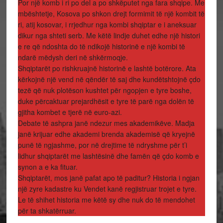
Por një komb i ri po del a po shkëputet nga fara shqipe. Me
mbështetje, Kosova po shkon drejt formimit të një kombit të
ri, atij kosovar, i rrjedhur nga kombi shqiptar e i aneksuar
dikur nga shteti serb. Me këtë lindje duhet edhe një histori
e re që ndoshta do të ndikojë historinë e një kombi të
ndarë mëdysh deri në shkërmoqje.
Shqiptarët po rishkruajnë historinë e lashtë botërore. Ata
kërkojnë një vend në qëndër të saj dhe kundëtshtojnë çdo
tezë që nuk plotëson kushtet për ngopjen e tyre boshe,
duke përcaktuar prejardhësit e tyre të parë nga dolën të
gjitha kombet e tjerë në euro-azi.
Debate të ashpra janë ndezur mes akademikëve. Madja
janë krijuar edhe akademi brenda akademisë që kryejnë
punë të ngjashme, por në drejtime të ndryshme për t’i
lidhur shqiptarët me lashtësinë dhe famën që çdo komb e
synon a e ka fituar.
Shqiptarët, mos janë pafat apo të paditur? Historia i ngjan
një zyre kadastre ku Vendet kanë regjistruar trojet e tyre.
Le të shihet historia me këtë sy dhe nuk do të mendohet
për ta shkatërruar.