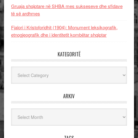
Gruaja shqiptare në SHBA mes sukseseve dhe sfidave
të së ardhmes
Fjalori i Kristoforidhit (1904): Monument leksikografik,
etnogjeografik dhe i identitetit kombëtar shqiptar
KATEGORITË
Kategoritë
ARKIV
Arkiv