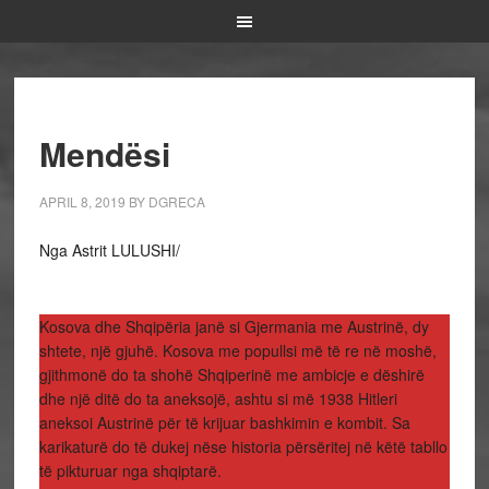
Mendësi
APRIL 8, 2019
BY
DGRECA
Nga Astrit LULUSHI/
Kosova dhe Shqipëria janë si Gjermania me Austrinë, dy
shtete, një gjuhë. Kosova me popullsi më të re në moshë,
gjithmonë do ta shohë Shqiperinë me ambicje e dëshirë
dhe një ditë do ta aneksojë, ashtu si më 1938 Hitleri
aneksoi Austrinë për të krijuar bashkimin e kombit. Sa
karikaturë do të dukej nëse historia përsëritej në këtë tabllo
të pikturuar nga shqiptarë.