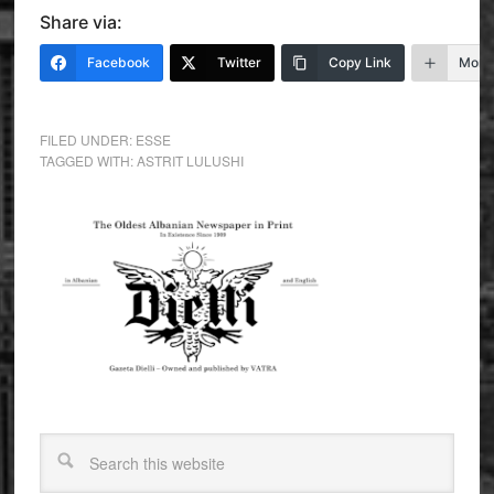
Share via:
Facebook
Twitter
Copy Link
More
FILED UNDER:
ESSE
TAGGED WITH:
ASTRIT LULUSHI