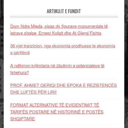
ARTIKUJT E FUNDIT
Dom Ndre Mjeda, sipas dy figurave monumentale të
letrave shqipe, Ernest Koliqit dhe At Gjergj Fishta
36 vjet tranzicion, nga ekonomia prodhuese te ekonomia
e përfitimit
A ndihmon krijimtaria në zbulimin e potencialeve të
fshehura?
PROF. AHMET QERIQI DHE EPOKA E REZISTENCЁS
DHE LUFTЁS PЁR LIRI!
FORMAT ALTERNATIVE TË EVIDENTIMIT TË
TARIFËS POSTARE NË HISTORINË E POSTËS
SHQIPTARE