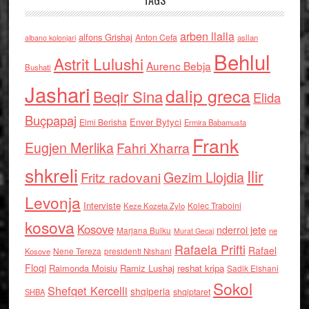
TAGS
arben llalla
alfons Grishaj
Anton Cefa
asllan
albano kolonjari
Behlul
Astrit Lulushi
Aurenc Bebja
Bushati
Jashari
dalip greca
Beqir Sina
Elida
Buçpapaj
Enver Bytyci
Elmi Berisha
Ermira Babamusta
Frank
Eugjen Merlika
Fahri Xharra
shkreli
Ilir
Gezim Llojdia
Fritz radovani
Levonja
Interviste
Kolec Traboini
Keze Kozeta Zylo
kosova
Kosove
nderroi jete
Marjana Bulku
ne
Murat Gecaj
Rafaela Prifti
Rafael
Nene Tereza
Kosove
presidenti Nishani
Floqi
Raimonda Moisiu
Ramiz Lushaj
reshat kripa
Sadik Elshani
Sokol
Shefqet Kercelli
shqiperia
shqiptaret
SHBA