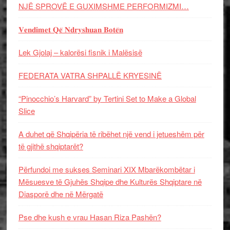
NJË SPROVË E GUXIMSHME PERFORMIZMI…
𝐕𝐞𝐧𝐝𝐢𝐦𝐞𝐭 𝐐𝐞̈ 𝐍𝐝𝐫𝐲𝐬𝐡𝐮𝐚𝐧 𝐁𝐨𝐭𝐞̈𝐧
Lek Gjolaj – kalorësi fisnik i Malësisë
FEDERATA VATRA SHPALLË KRYESINË
“Pinocchio’s Harvard” by Tertini Set to Make a Global
Slice
A duhet që Shqipëria të ribëhet një vend i jetueshëm për
të gjithë shqiptarët?
Përfundoi me sukses Seminari XIX Mbarëkombëtar i
Mësuesve të Gjuhës Shqipe dhe Kulturës Shqiptare në
Diasporë dhe në Mërgatë
Pse dhe kush e vrau Hasan Riza Pashën?