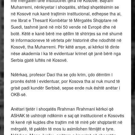
me mërgatën dhe institucinet tjera në Kosovë. Bajram
Muharremi, nënkryetar i shoqatës, shfaqi shqetësimin se
në Kosovë nuk kanë trajtimin institucional, edhepse tha ai,
me librat e Thesarit Kombëtar të Mërgatës Shqiptare në
Suedi, tashmë janë në mbi 50 vende në Evropë dhe në
botë. Këtë e kanë bërë me qëllim të shtrirjes sa më shumë
të informacioneve të vërteta për historinë dhe ndodhitë në
Kosovë, tha Muharremi. Për këtë arsye, ai kërkoi të dinte
nëse akademia i ka të evidentuar krimet që janë bërë nga
Serbia gjatë luftës në Kosovë.
Ndërkaq, profesor Daci tha se çdo krim, çdo dëmtim i
pronës është i evidentuar, por Kosova tha ai nuk mund të
grisë padi kundër Serbisë, sepse ende nuk është anëtar i
OKB-së.
Anëtari tjetër i shoqatës Rrahman Rrahmani kërkoi që
ASHAK të ushtrojë ndikimin e saj që institucionet e Kosovës
të kenë një kujdes dhe trajtim më të mirë për shqiptarët në
mërgatë, të paktën të mos iu asimilohen fëmijët e tyre.