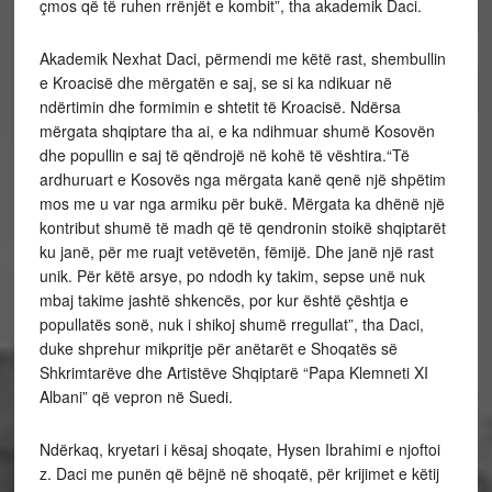
çmos që të ruhen rrënjët e kombit”, tha akademik Daci.
Akademik Nexhat Daci, përmendi me këtë rast, shembullin
e Kroacisë dhe mërgatën e saj, se si ka ndikuar në
ndërtimin dhe formimin e shtetit të Kroacisë. Ndërsa
mërgata shqiptare tha ai, e ka ndihmuar shumë Kosovën
dhe popullin e saj të qëndrojë në kohë të vështira.“Të
ardhuruart e Kosovës nga mërgata kanë qenë një shpëtim
mos me u var nga armiku për bukë. Mërgata ka dhënë një
kontribut shumë të madh që të qendronin stoikë shqiptarët
ku janë, për me ruajt vetëvetën, fëmijë. Dhe janë një rast
unik. Për këtë arsye, po ndodh ky takim, sepse unë nuk
mbaj takime jashtë shkencës, por kur është çështja e
popullatës sonë, nuk i shikoj shumë rregullat”, tha Daci,
duke shprehur mikpritje për anëtarët e Shoqatës së
Shkrimtarëve dhe Artistëve Shqiptarë “Papa Klemneti XI
Albani” që vepron në Suedi.
Ndërkaq, kryetari i kësaj shoqate, Hysen Ibrahimi e njoftoi
z. Daci me punën që bëjnë në shoqatë, për krijimet e këtij