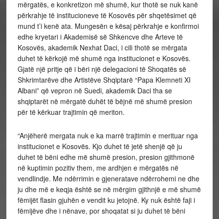
mërgatës, e konkretizon më shumë, kur thotë se nuk kanë
përkrahje të institucioneve të Kosovës për shqetësimet që
mund t’i kenë ata. Mungesën e kësaj përkrahje e konfirmoi
edhe kryetari i Akademisë së Shkencve dhe Arteve të
Kosovës, akademik Nexhat Daci, i cili thotë se mërgata
duhet të kërkojë më shumë nga institucionet e Kosovës.
Gjatë një pritje që i bëri një delegacioni të Shoqatës së
Shkrimtarëve dhe Artistëve Shqiptarë “Papa Klemneti XI
Albani” që vepron në Suedi, akademik Daci tha se
shqiptarët në mërgatë duhët të bëjnë më shumë presion
për të kërkuar trajtimin që meriton.
“Anjëherë mergata nuk e ka marrë trajtimin e merituar nga
institucionet e Kosovës. Kjo duhet të jetë shenjë që ju
duhet të bëni edhe më shumë presion, presion gjithmonë
në kuptimin pozitiv them, me ardhjen e mërgatës në
vendlindje. Me ndërrimin e gjeneratave ndërrohemi ne dhe
ju dhe më e keqja është se në mërgim gjithnjë e më shumë
fëmijët flasin gjuhën e vendit ku jetojnë. Ky nuk është faji i
fëmijëve dhe i nënave, por shoqatat si ju duhet të bëni