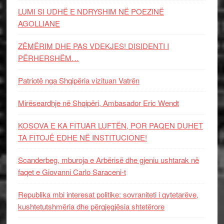
LUMI SI UDHË E NDRYSHIM NË POEZINË
AGOLLIANE
ZËMËRIM DHE PAS VDEKJES! DISIDENTI I
PËRHERSHËM…
Patriotë nga Shqipëria vizituan Vatrën
Mirëseardhje në Shqipëri, Ambasador Eric Wendt
KOSOVA E KA FITUAR LUFTËN, POR PAQEN DUHET
TA FITOJË EDHE NË INSTITUCIONE!
Scanderbeg, mburoja e Arbërisë dhe gjeniu ushtarak në
faqet e Giovanni Carlo Saraceni-t
Republika mbi interesat politike: sovraniteti i qytetarëve,
kushtetutshmëria dhe përgjegjësia shtetërore