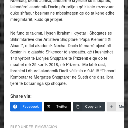
Ndërkaq, Mone Juniku, anëtare e kryesisë së shoqatës,
falendëroi akademik Dacin për pritjen që kishte rezervuar,
duke shfaqur besimin në mbështetjen që do ta kenë edhe
mërgimtarët, kudo që jetojnë.
Në fund të takimit, Hysen Ibrahimi, kryetar i Shoqatës së
Shkrimtarëve dhe Artistëve Shqiptarë “Papa Klementi XI
Albani”, e ftoi akademik Nexhat Dacin të marrë pjesë në
Sesionin e gjashte Shkencor të shoqatës, që i kushtohet
140 vjetorit të Lidhjës Shqiptare të Prizrenit e që do të
mbahet më 25 korrik 2018, në Prizren. Me këtë rast,
Ibrahimi i dhuroi akademik Dacit vëllimin e 9-të të “Thesarit
Kombëtar të Mërgatës Shqiptare” në Suedi dhe disa libra
tjerë të botuar nga kjo shoqatë.
Share via:
Facebook
Twitter
Copy Link
More
FILED UNDER:
EMIGRACION