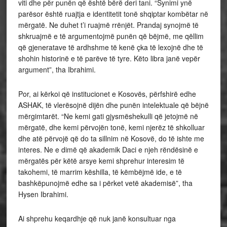
viti dhe për punën që është bërë deri tani. “Synimi ynë
parësor është ruajtja e identitetit tonë shqiptar kombëtar në
mërgatë. Ne duhet t’i ruajmë rrënjët. Prandaj synojmë të
shkruajmë e të argumentojmë punën që bëjmë, me qëllim
që gjeneratave të ardhshme të kenë çka të lexojnë dhe të
shohin historinë e të parëve të tyre. Këto libra janë vepër
argument”, tha Ibrahimi.
Por, ai kërkoi që institucionet e Kosovës, përfshirë edhe
ASHAK, të vlerësojnë dijën dhe punën intelektuale që bëjnë
mërgimtarët. “Ne kemi gati gjysmëshekulli që jetojmë në
mërgatë, dhe kemi përvojën tonë, kemi njerëz të shkolluar
dhe atë përvojë që do ta sillnim në Kosovë, do të ishte me
interes. Ne e dimë që akademik Daci e njeh rëndësinë e
mërgatës për këtë arsye kemi shprehur interesim të
takohemi, të marrim këshilla, të këmbëjmë ide, e të
bashkëpunojmë edhe sa i përket vetë akademisë”, tha
Hysen Ibrahimi.
Ai shprehu keqardhje që nuk janë konsultuar nga