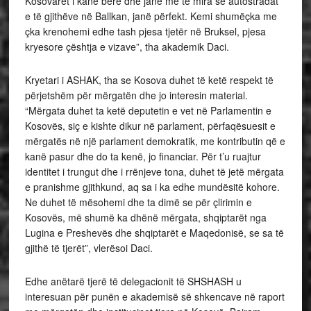
Kosovarët i kanë bërë dhe janë më të mira se autostradat
e të gjithëve në Ballkan, janë përfekt. Kemi shumëçka me
çka krenohemi edhe tash pjesa tjetër në Bruksel, pjesa
kryesore çështja e vizave”, tha akademik Daci.
Kryetari i ASHAK, tha se Kosova duhet të ketë respekt të
përjetshëm për mërgatën dhe jo interesin material.
“Mërgata duhet ta ketë deputetin e vet në Parlamentin e
Kosovës, siç e kishte dikur në parlament, përfaqësuesit e
mërgatës në një parlament demokratik, me kontributin që e
kanë pasur dhe do ta kenë, jo financiar. Për t’u ruajtur
identitet i trungut dhe i rrënjeve tona, duhet të jetë mërgata
e pranishme gjithkund, aq sa i ka edhe mundësitë kohore.
Ne duhet të mësohemi dhe ta dimë se për çlirimin e
Kosovës, më shumë ka dhënë mërgata, shqiptarët nga
Lugina e Preshevës dhe shqiptarët e Maqedonisë, se sa të
gjithë të tjerët”, vlerësoi Daci.
Edhe anëtarë tjerë të delegacionit të SHSHASH u
interesuan për punën e akademisë së shkencave në raport