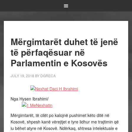
Mërgimtarët duhet të jenë
të përfaqësuar në
Parlamentin e Kosovës
JULY 19, 2018
BY
DGRECA
Nga Hysen Ibrahimi/
Mërgimtarët, të cilët po kalojnë pushimet këto ditë në
Kosovë, shpesh kanë vërejtjet e tyre lidhur me trajtimin që
iu bëhet atyre në Kosovë. Ndërkaq, shtresa intelektuale e