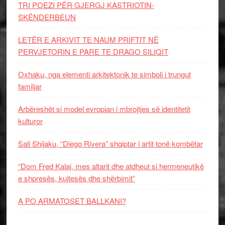
TRI POEZI PËR GJERGJ KASTRIOTIN-
SKËNDERBEUN
LETËR E ARKIVIT TE NAUM PRIFTIT NË
PERVJETORIN E PARE TE DRAGO SILIQIT
Oxhaku, nga elementi arkitektonik te simboli i trungut
familjar
Arbëreshët si model evropian i mbrojtjes së identitetit
kulturor
Sali Shijaku, “Diego Rivera” shqiptar i artit tonë kombëtar
“Dom Fred Kalaj, mes altarit dhe atdheut si hermeneutikë
e shpresës, kujtesës dhe shërbimit”
A PO ARMATOSET BALLKANI?