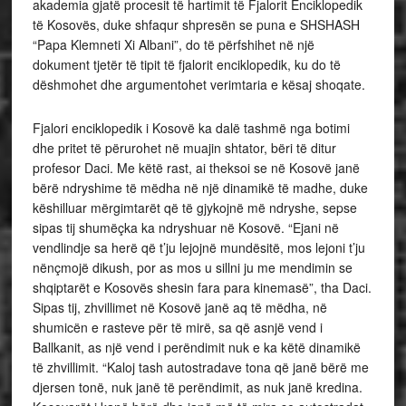
akademia gjatë procesit të hartimit të Fjalorit Enciklopedik
të Kosovës, duke shfaqur shpresën se puna e SHSHASH
“Papa Klemneti Xi Albani”, do të përfshihet në një
dokument tjetër të tipit të fjalorit enciklopedik, ku do të
dëshmohet dhe argumentohet verimtaria e kësaj shoqate.
Fjalori enciklopedik i Kosovë ka dalë tashmë nga botimi
dhe pritet të përurohet në muajin shtator, bëri të ditur
profesor Daci. Me këtë rast, ai theksoi se në Kosovë janë
bërë ndryshime të mëdha në një dinamikë të madhe, duke
këshilluar mërgimtarët që të gjykojnë më ndryshe, sepse
sipas tij shumëçka ka ndryshuar në Kosovë. “Ejani në
vendlindje sa herë që t’ju lejojnë mundësitë, mos lejoni t’ju
nënçmojë dikush, por as mos u sillni ju me mendimin se
shqiptarët e Kosovës shesin fara para kinemasë”, tha Daci.
Sipas tij, zhvillimet në Kosovë janë aq të mëdha, në
shumicën e rasteve për të mirë, sa që asnjë vend i
Ballkanit, as një vend i perëndimit nuk e ka këtë dinamikë
të zhvillimit. “Kaloj tash autostradave tona që janë bërë me
djersen tonë, nuk janë të perëndimit, as nuk janë kredina.