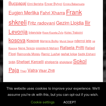
Buçpapaj
Enver Bytyci
Elmi Berisha
Ermira Babamusta
Frank
Eugjen Merlika
Fahri Xharra
shkreli
Ilir
Gezim Llojdia
Fritz radovani
Levonja
Interviste
Kolec Traboini
Keze Kozeta Zylo
kosova
Kosove
nderroi jete
Marjana Bulku
ne
Murat Gecaj
Rafaela Prifti
Rafael
Nene Tereza
Kosove
presidenti Nishani
Floqi
Raimonda Moisiu
Ramiz Lushaj
reshat kripa
Sadik Elshani
Sokol
Shefqet Kercelli
shqiperia
shqiptaret
SHBA
Paja
Vatra
Visar Zhiti
Thaci
This website uses cookies to improve your experience. We'll
assume you're ok with this, but you can opt-out if you wish.
Cookie settings
Log in
ACCEPT