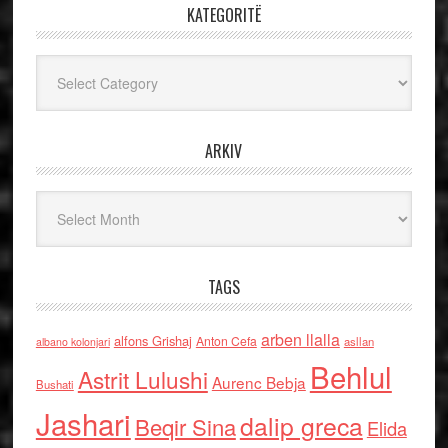
KATEGORITË
Kategoritë
ARKIV
Arkiv
TAGS
arben llalla
alfons Grishaj
Anton Cefa
asllan
albano kolonjari
Behlul
Astrit Lulushi
Aurenc Bebja
Bushati
Jashari
dalip greca
Beqir Sina
Elida