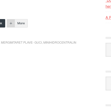
“Do
her
A 
nk
More
,
MERGIMTARET PLAVE- GUCI
,
MINIHIDROCENTRALIN
Kat
Ark