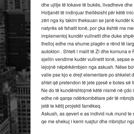
dhe ujitje të tokave të bukës, livadheve dhe 
Hotjanët të indinjuar thellësisht për këtë in
zëri nga ky takim theksuan se janë kundër kë
natyrës së fshatit tonë, por çka është ma me
implementoj kundër vullnetit dhe duke shpërfil
thelloj edhe ma shume plagën e rënd të larg
autokton . Shteti i malit të Zi dhe komuna e
sjellin vendime kudër vullnetit tonë, sepse e
lejojnë nëpërkëmbjen nga askush. Nëse bota
valle pse kjo e drejt elementare po shkelet 
shtet që pretendon të jete pjesë e botes së 
Ne do të kundërshtojmë këtë nismë në çdo in
edhe në qarqe ndërkombëtare për të mbrojtur
jetë te këtij projekti famëkeq.
Askush, as qeveri e as individ nuk mund te s
qe me shekuj i kemi ruajtur dhe mbrojtur n