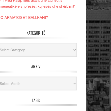
m Fred Kalaj, mes altarit dhe atdheut si
meneutikë e shpresës, kujtesës dhe shërbimit”
PO ARMATOSET BALLKANI?
KATEGORITË
egoritë
ARKIV
iv
TAGS