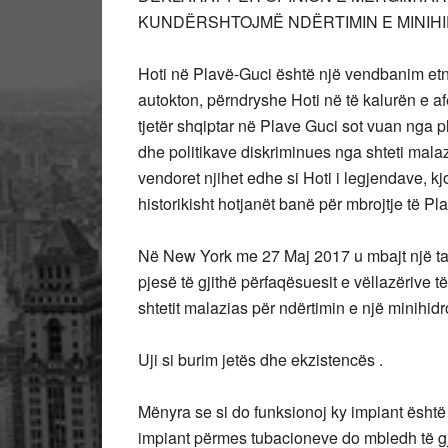
KUNDËRSHTOJMË NDËRTIMIN E MINIH
Hoti në Plavë-Guci është një vendbanim etni
autokton, përndryshe Hoti në të kalurën e a
tjetër shqiptar në Plave Guci sot vuan nga p
dhe politikave diskriminues nga shteti malazia
vendoret njihet edhe si Hoti i legjendave, kj
historikisht hotjanët banë për mbrojtje të Pl
Në New York me 27 Maj 2017 u mbajt një ta
pjesë të gjithë përfaqësuesit e vëllazërive t
shtetit malazias për ndërtimin e një minihidro
Uji si burim jetës dhe ekzistencës .
Mënyra se si do funksionoj ky impiant ësh
impiant përmes tubacioneve do mbledh të gjit