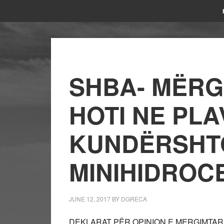
SHBA- MËRG
HOTI NE PLA
KUNDËRSHT
MINIHIDROC
JUNE 12, 2017
BY
DGRECA
DEKLARAT PËR OPINION E MERGIMTAR