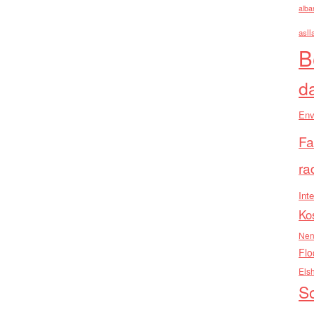
alba
asll
B
d
Env
Fa
ra
Inte
Ko
Nen
Flo
Els
So