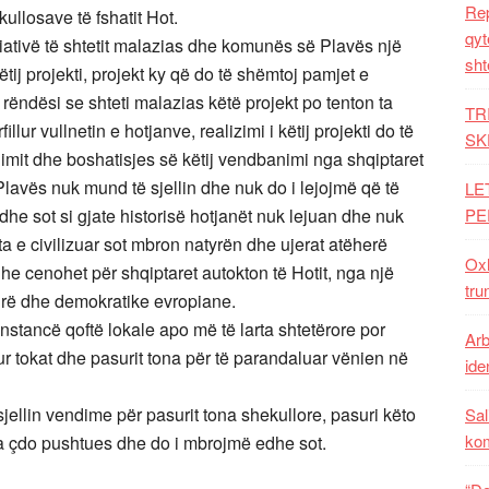
Rep
kullosave të fshatit Hot.
qyt
iciativë të shtetit malazias dhe komunës së Plavës një
sht
tij projekti, projekt ky që do të shëmtoj pamjet e
 rëndësi se shteti malazias këtë projekt po tenton ta
TR
lur vullnetin e hotjanve, realizimi i këtij projekti do të
SK
imit dhe boshatisjes së këtij vendbanimi nga shqiptaret
 Plavës nuk mund të sjellin dhe nuk do i lejojmë që të
LE
dhe sot si gjate historisë hotjanët nuk lejuan dhe nuk
PE
 e civilizuar sot mbron natyrën dhe ujerat atëherë
Oxh
dhe cenohet për shqiptaret autokton të Hotit, nga një
tru
lirë dhe demokratike evropiane.
stancë qoftë lokale apo më të larta shtetërore por
Arb
 tokat dhe pasurit tona për të parandaluar vënien në
iden
jellin vendime për pasurit tona shekullore, pasuri këto
Sal
ko
ga çdo pushtues dhe do i mbrojmë edhe sot.