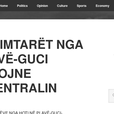
Home
Politics
Opinion
Culture
Sports
Economy
IMTARËT NGA
VË-GUCI
OJNE
ENTRALIN
ËVE NGA HOTI NË PLAVË-GUCI-