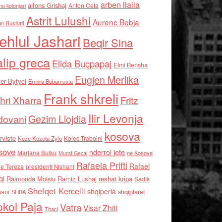
arben llalla
alfons Grishaj
Anton Cefa
no kolonjari
Astrit Lulushi
Aurenc Bebja
an Bushati
ehlul Jashari
Beqir Sina
alip greca
Elida Buçpapaj
Elmi Berisha
Eugjen Merlika
er Bytyci
Ermira Babamusta
Frank shkreli
hri Xharra
Fritz
Ilir Levonja
Gezim Llojdia
dovani
kosova
rviste
Kolec Traboini
Keze Kozeta Zylo
sove
nderroi jete
Marjana Bulku
ne Kosove
Murat Gecaj
Rafaela Prifti
Rafael
e Tereza
presidenti Nishani
qi
Raimonda Moisiu
Ramiz Lushaj
reshat kripa
Sadik
Shefqet Kercelli
shqiperia
hani
shqiptaret
SHBA
kol Paja
Vatra
Visar Zhiti
Thaci