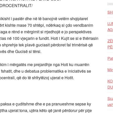
IDROCENTRALIT/
SH
kisht i pastër dhe në të banojnë vetëm shqiptaret
LU
fërt kishte mase 70 shtëpi, ndërkaq si çdo vendbanim
AG
laga e rënd e mërgimit si rrjedhojë e jo perspektives
s në 100 vjeçarin e fundit. Hoti i Kujit se si e thërrasin
ZË
o shprehje tek plavë guciasit përdoret fal trimërisë që
P
avës dhe Gucisë si tërsi.
Pat
kim i mërgatës me prejardhje nga Hoti ku muarrën
Mir
ë fshatit, dhe u debatua problematika e iniciativës se
centrali, që do të shfrytëzoj ujerat e Hotit.
KO
DU
Sca
të paksa e çuditshme dhe e pa pranueshme sepse ky
ush
ha ujerat tona, ujëra këto që janë përdorur për pije