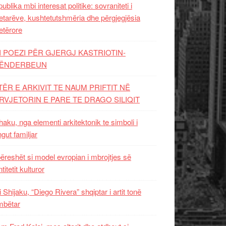
ublika mbi interesat politike: sovraniteti i
etarëve, kushtetutshmëria dhe përgjegjësia
etërore
I POEZI PËR GJERGJ KASTRIOTIN-
ËNDERBEUN
TËR E ARKIVIT TE NAUM PRIFTIT NË
RVJETORIN E PARE TE DRAGO SILIQIT
aku, nga elementi arkitektonik te simboli i
ngut familjar
ëreshët si model evropian i mbrojtjes së
titetit kulturor
i Shijaku, “Diego Rivera” shqiptar i artit tonë
mbëtar