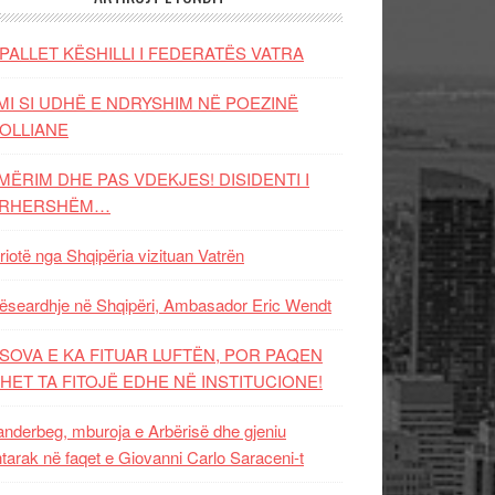
PALLET KËSHILLI I FEDERATËS VATRA
MI SI UDHË E NDRYSHIM NË POEZINË
OLLIANE
MËRIM DHE PAS VDEKJES! DISIDENTI I
ËRHERSHËM…
riotë nga Shqipëria vizituan Vatrën
ëseardhje në Shqipëri, Ambasador Eric Wendt
SOVA E KA FITUAR LUFTËN, POR PAQEN
HET TA FITOJË EDHE NË INSTITUCIONE!
nderbeg, mburoja e Arbërisë dhe gjeniu
tarak në faqet e Giovanni Carlo Saraceni-t