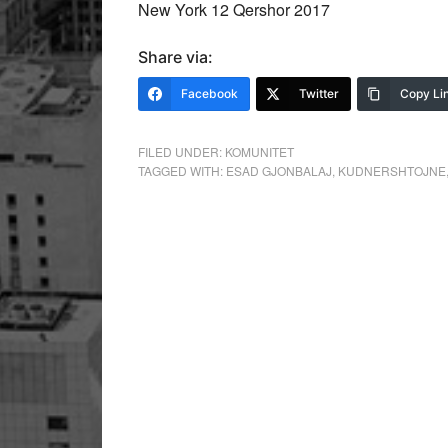
New York 12 Qershor 2017
Share via:
Facebook
Twitter
Copy Li
FILED UNDER:
KOMUNITET
TAGGED WITH:
ESAD GJONBALAJ
,
KUDNERSHTOJNE