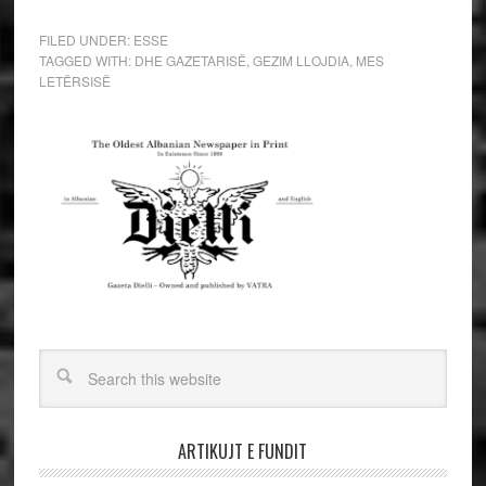
FILED UNDER:
ESSE
TAGGED WITH:
DHE GAZETARISË
,
GEZIM LLOJDIA
,
MES
LETËRSISË
ARTIKUJT E FUNDIT