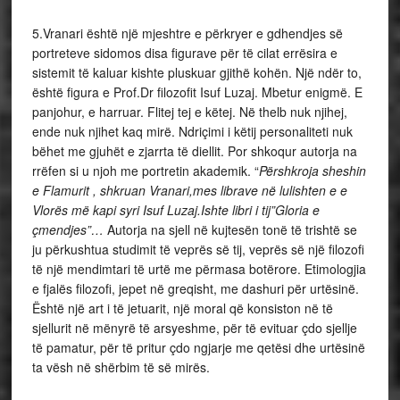
5.Vranari është një mjeshtre e përkryer e gdhendjes së
portreteve sidomos disa figurave për të cilat errësira e
sistemit të kaluar kishte pluskuar gjithë kohën. Një ndër to,
është figura e Prof.Dr filozofit Isuf Luzaj. Mbetur enigmë. E
panjohur, e harruar. Flitej tej e këtej. Në thelb nuk njihej,
ende nuk njihet kaq mirë. Ndriçimi i këtij personaliteti nuk
bëhet me gjuhët e zjarrta të diellit. Por shkoqur autorja na
rrëfen si u njoh me portretin akademik. “
Përshkroja sheshin
e Flamurit , shkruan Vranari,mes librave në lulishten e e
Vlorës më kapi syri Isuf Luzaj.Ishte libri i tij”Gloria e
çmendjes”…
Autorja na sjell në kujtesën tonë të trishtë se
ju përkushtua studimit të veprës së tij, veprës së një filozofi
të një mendimtari të urtë me përmasa botërore. Etimologjia
e fjalës filozofi, jepet në greqisht, me dashuri për urtësinë.
Është një art i të jetuarit, një moral që konsiston në të
sjellurit në mënyrë të arsyeshme, për të evituar çdo sjellje
të pamatur, për të pritur çdo ngjarje me qetësi dhe urtësinë
ta vësh në shërbim të së mirës.