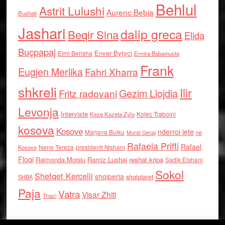
Behlul
Astrit Lulushi
Aurenc Bebja
Bushati
Jashari
dalip greca
Beqir Sina
Elida
Buçpapaj
Enver Bytyci
Elmi Berisha
Ermira Babamusta
Frank
Eugjen Merlika
Fahri Xharra
shkreli
Ilir
Gezim Llojdia
Fritz radovani
Levonja
Interviste
Kolec Traboini
Keze Kozeta Zylo
kosova
Kosove
nderroi jete
Marjana Bulku
ne
Murat Gecaj
Rafaela Prifti
Rafael
Nene Tereza
Kosove
presidenti Nishani
Floqi
Raimonda Moisiu
Ramiz Lushaj
reshat kripa
Sadik Elshani
Sokol
Shefqet Kercelli
shqiperia
shqiptaret
SHBA
Paja
Vatra
Visar Zhiti
Thaci