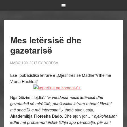
Mes letërsisë dhe
gazetarisë
MARCH 30, 2017
BY
DGRECA
Ese- publicistika letrare e „Mjeshtres së Madhe“Vilhelme
Vrana Haxhiraj/
Nga Gëzim Llojdia*/
“E vendosur midis letërsisë dhe
gazetarisë së mirëfilltë, publicistika letrare mbetet lëvrimi
më specifik e më interesant”
,- thotë studiuesja,
Akademikja Floresha Dado
. Dhe ajo vijon…”
njëkohësisht
edhe më problemori është lidhja apo përshtatja, për sa i