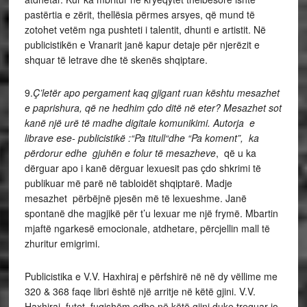
pastërtia e zërit, thellësia përmes arsyes, që mund të
zotohet vetëm nga pushteti i talentit, dhunti e artistit. Në
publicistikën e Vranarit janë kapur detaje për njerëzit e
shquar të letrave dhe të skenës shqiptare.
9.
Ç’letër apo pergament kaq gjigant ruan kështu mesazhet
e paprishura, që ne hedhim çdo ditë në eter? Mesazhet sot
kanë një urë të madhe digitale komunikimi. Autorja e
librave ese- publicistikë :“Pa titull“dhe “Pa koment”, ka
përdorur edhe gjuhën e folur të mesazheve
, që u ka
dërguar apo i kanë dërguar lexuesit pas çdo shkrimi të
publikuar më parë në tabloidët shqiptarë. Madje
mesazhet përbëjnë pjesën më të lexueshme. Janë
spontanë dhe magjikë për t’u lexuar me një frymë. Mbartin
mjaftë ngarkesë emocionale, atdhetare, përcjellin mall të
zhuritur emigrimi.
Publicistika e V.V. Haxhiraj e përfshirë në në dy vëllime me
320 & 368 faqe libri është një arritje në këtë gjini. V.V.
Haxhiraj futet fuqishëm edhe në këtë gjini duke treguar jo