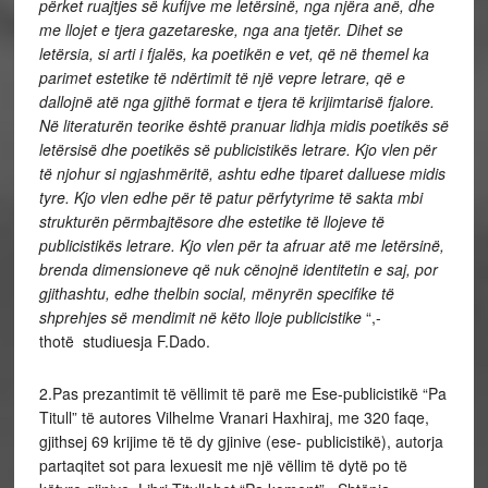
përket ruajtjes së kufijve me letërsinë, nga njëra anë, dhe
me llojet e tjera gazetareske, nga ana tjetër. Dihet se
letërsia, si arti i fjalës, ka poetikën e vet, që në themel ka
parimet estetike të ndërtimit të një vepre letrare, që e
dallojnë atë nga gjithë format e tjera të krijimtarisë fjalore.
Në literaturën teorike është pranuar lidhja midis poetikës së
letërsisë dhe poetikës së publicistikës letrare. Kjo vlen për
të njohur si ngjashmëritë, ashtu edhe tiparet dalluese midis
tyre. Kjo vlen edhe për të patur përfytyrime të sakta mbi
strukturën përmbajtësore dhe estetike të llojeve të
publicistikës letrare. Kjo vlen për ta afruar atë me letërsinë,
brenda dimensioneve që nuk cënojnë identitetin e saj, por
gjithashtu, edhe thelbin social, mënyrën specifike të
shprehjes së mendimit në këto lloje publicistike
“,-
thotë studiuesja F.Dado.
2.Pas prezantimit të vëllimit të parë me Ese-publicistikë “Pa
Titull” të autores Vilhelme Vranari Haxhiraj, me 320 faqe,
gjithsej 69 krijime të të dy gjinive (ese- publicistikë), autorja
partaqitet sot para lexuesit me një vëllim të dytë po të