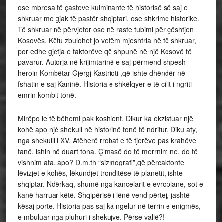
ose mbresa të çasteve kulminante të historisë së saj e
shkruar me gjak të pastër shqiptari, ose shkrime historike.
Të shkruar në përvjetor ose në raste tubimi për çështjen
Kosovës. Këtu zbulohet jo vetëm mjeshtria në të shkruar,
por edhe gjetja e faktorëve që shpunë në një Kosovë të
pavarur. Autorja në krijimtarinë e saj përmend shpesh
heroin Kombëtar Gjergj Kastrioti ,që ishte dhëndër në
fshatin e saj Kaninë. Historia e shkëlqyer e të cilit i ngriti
emrin kombit tonë.
Mirëpo le të bëhemi pak koshient. Dikur ka ekzistuar një
kohë apo një shekull në historinë tonë të ndritur. Diku aty,
nga shekulli i XV. Atëherë rrobat e të tjerëve pas krahëve
tanë, ishin në duart tona. Ç’masë do të merrnim ne, do të
vishnim ata, apo? D.m.th “sizmografi”,që përcaktonte
lëvizjet e kohës, lëkundjet tronditëse të planetit, ishte
shqiptar. Ndërkaq, shumë nga kancelarit e evropiane, sot e
kanë harruar këtë. Shqipërisë i lënë vend përtej, jashtë
kësaj porte. Historia pas saj ka ngelur në terrin e enigmës,
e mbuluar nga pluhuri i shekujve. Përse vallë?!