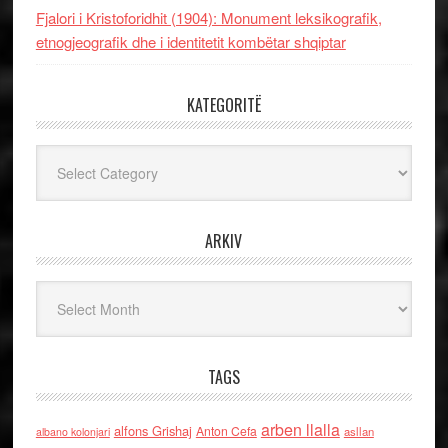
Fjalori i Kristoforidhit (1904): Monument leksikografik,
etnogjeografik dhe i identitetit kombëtar shqiptar
KATEGORITË
Kategoritë
ARKIV
Arkiv
TAGS
arben llalla
alfons Grishaj
Anton Cefa
asllan
albano kolonjari