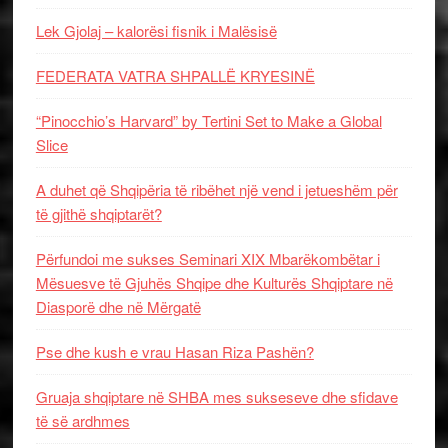
Lek Gjolaj – kalorësi fisnik i Malësisë
FEDERATA VATRA SHPALLË KRYESINË
“Pinocchio’s Harvard” by Tertini Set to Make a Global
Slice
A duhet që Shqipëria të ribëhet një vend i jetueshëm për
të gjithë shqiptarët?
Përfundoi me sukses Seminari XIX Mbarëkombëtar i
Mësuesve të Gjuhës Shqipe dhe Kulturës Shqiptare në
Diasporë dhe në Mërgatë
Pse dhe kush e vrau Hasan Riza Pashën?
Gruaja shqiptare në SHBA mes sukseseve dhe sfidave
të së ardhmes