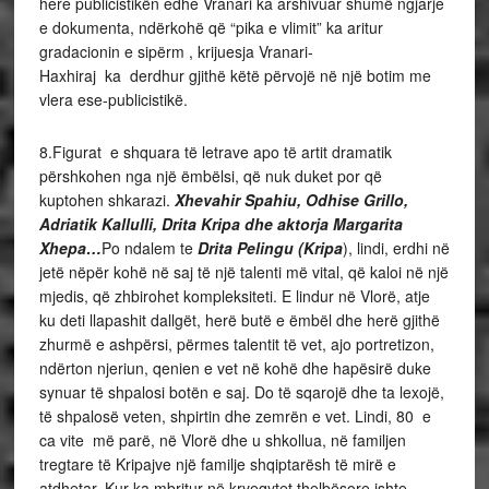
here publicistikën edhe Vranari ka arshivuar shumë ngjarje
e dokumenta, ndërkohë që “pika e vlimit” ka aritur
gradacionin e sipërm , krijuesja Vranari-
Haxhiraj ka derdhur gjithë këtë përvojë në një botim me
vlera ese-publicistikë.
8.Figurat e shquara të letrave apo të artit dramatik
përshkohen nga një ëmbëlsi, që nuk duket por që
kuptohen shkarazi.
Xhevahir Spahiu, Odhise Grillo,
Adriatik Kallulli, Drita Kripa dhe aktorja Margarita
Xhepa…
Po ndalem te
Drita Pelingu (Kripa
), lindi, erdhi në
jetë nëpër kohë në saj të një talenti më vital, që kaloi në një
mjedis, që zhbirohet kompleksiteti. E lindur në Vlorë, atje
ku deti llapashit dallgët, herë butë e ëmbël dhe herë gjithë
zhurmë e ashpërsi, përmes talentit të vet, ajo portretizon,
ndërton njeriun, qenien e vet në kohë dhe hapësirë duke
synuar të shpalosi botën e saj. Do të sqarojë dhe ta lexojë,
të shpalosë veten, shpirtin dhe zemrën e vet. Lindi, 80 e
ca vite më parë, në Vlorë dhe u shkollua, në familjen
tregtare të Kripajve një familje shqiptarësh të mirë e
atdhetar. Kur ka mbritur në kryeqytet thelbësore ishte