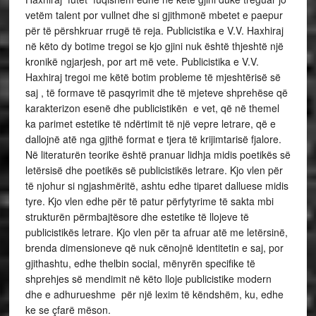
vetëm talent por vullnet dhe si gjithmonë mbetet e paepur
për të përshkruar rrugë të reja. Publicistika e V.V. Haxhiraj
në këto dy botime tregoi se kjo gjini nuk është thjeshtë një
kronikë ngjarjesh, por art më vete. Publicistika e V.V.
Haxhiraj tregoi me këtë botim probleme të mjeshtërisë së
saj , të formave të pasqyrimit dhe të mjeteve shprehëse që
karakterizon esenë dhe publicistikën e vet, që në themel
ka parimet estetike të ndërtimit të një vepre letrare, që e
dallojnë atë nga gjithë format e tjera të krijimtarisë fjalore.
Në literaturën teorike është pranuar lidhja midis poetikës së
letërsisë dhe poetikës së publicistikës letrare. Kjo vlen për
të njohur si ngjashmëritë, ashtu edhe tiparet dalluese midis
tyre. Kjo vlen edhe për të patur përfytyrime të sakta mbi
strukturën përmbajtësore dhe estetike të llojeve të
publicistikës letrare. Kjo vlen për ta afruar atë me letërsinë,
brenda dimensioneve që nuk cënojnë identitetin e saj, por
gjithashtu, edhe thelbin social, mënyrën specifike të
shprehjes së mendimit në këto lloje publicistike modern
dhe e adhurueshme për një lexim të këndshëm, ku, edhe
ke se çfarë mëson.