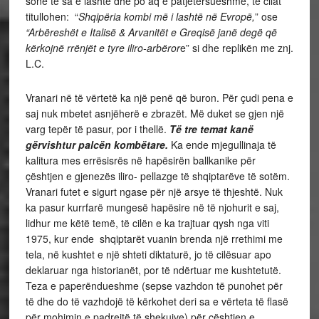
sonë të sa e lashtë dhe po aq e patjetërsueshme, të cilat
titullohen: “
Shqipëria kombi më i lashtë në Evropë,
” ose
“Arbëreshët e Italisë & Arvanitët e Greqisë janë degë që
kërkojnë rrënjët e tyre iliro-arbëror
e” si dhe replikën me znj.
L.C.
Vranari në të vërtetë ka një penë që buron. Për çudi pena e
saj nuk mbetet asnjëherë e zbrazët. Më duket se gjen një
varg tepër të pasur, por i thellë.
Të tre temat kanë
gërvishtur palcën kombëtare.
Ka ende mjegullinaja të
kalitura mes errësisrës në hapësirën ballkanike për
çështjen e gjenezës iliro- pellazge të shqiptarëve të sotëm.
Vranari futet e sigurt ngase për një arsye të thjeshtë. Nuk
ka pasur kurrfarë mungesë hapësire në të njohurit e saj,
lidhur me këtë temë, të cilën e ka trajtuar qysh nga viti
1975, kur ende shqiptarët vuanin brenda një rrethimi me
tela, në kushtet e një shteti diktaturë, jo të cilësuar apo
deklaruar nga historianët, por të ndërtuar me kushtetutë.
Teza e paperëndueshme (sepse vazhdon të punohet për
të dhe do të vazhdojë të kërkohet deri sa e vërteta të flasë
për mohimin e padrejtë të shekujve) për çështjen e