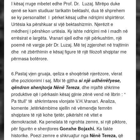
I kësaj rruge mbetet edhe Prof. Dr. Luzaj. Mirëpo duke
qenë se kam studiuar tarikatin bektashi, dua të shprehem
se ky personalitet i përket kësaj udhe ndriçimi shpirtëror.
Urtësia ka përshkuar si vijë bektashizmin. Njerëzit e
mëdhenj i përshkon urtësia. Ky ishte ndriçimi më i madh në
errësirat e largëta. Vranari sjell edhe një përkushtim, një
poemë në vargje për Dr. Luzaj. Më tej zgjerohet në trajtimin
dhe në zbërthimin e kësaj figure të një filozofi shqiptar me
përmasa botërore.
6.Pastaj vjen gruaja, qeliza e shoqërisë njerëzore, vlerat
dhe pozicionimi i saj. Mbi të gjitha
si një udhërrëfyese,
qëndron shenjtorja Nënë Tereza
, dhe mjaftë shkrime
produktive që i përkasin kësaj gjinie zënë vend në librin : “
Pa titull” të shkrimtares vlonjate V.H.Vranari. Analiza,
komente ,letërkëmbime sjellin në vëmendje femrën
shqiptare të një kohe tjetër, pikërisht në vitet e
demokracisë. Ka penelata të ngrohta zemre, si një piktore,
për figurën e shenjtores
Gonxhe Bojaxhi.
Ka fakte
historike. Poezi zemre e shkruajtur nga
Nënë Tereza,
që