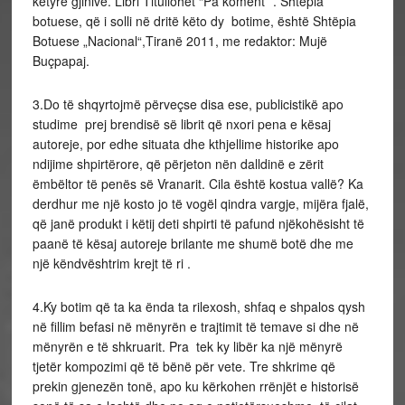
këtyre gjinive. Libri Titullohet “Pa koment” . Shtëpia
botuese, që i solli në dritë këto dy botime, është Shtëpia
Botuese „Nacional“,Tiranë 2011, me redaktor: Mujë
Buçpapaj.
3.Do të shqyrtojmë përveçse disa ese, publicistikë apo
studime prej brendisë së librit që nxori pena e kësaj
autoreje, por edhe situata dhe kthjellime historike apo
ndijime shpirtërore, që përjeton nën dalldinë e zërit
ëmbëltor të penës së Vranarit. Cila është kostua vallë? Ka
derdhur me një kosto jo të vogël qindra vargje, mijëra fjalë,
që janë produkt i këtij deti shpirti të pafund njëkohësisht të
paanë të kësaj autoreje brilante me shumë botë dhe me
një këndvështrim krejt të ri .
4.Ky botim që ta ka ënda ta rilexosh, shfaq e shpalos qysh
në fillim befasi në mënyrën e trajtimit të temave si dhe në
mënyrën e të shkruarit. Pra tek ky libër ka një mënyrë
tjetër kompozimi që të bënë për vete. Tre shkrime që
prekin gjenezën tonë, apo ku kërkohen rrënjët e historisë