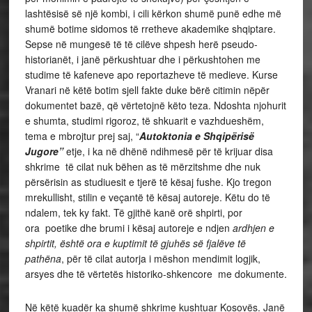
lashtësisë së një kombi, i cili kërkon shumë punë edhe më
shumë botime sidomos të rretheve akademike shqiptare.
Sepse në mungesë të të cilëve shpesh herë pseudo-
historianët, i janë përkushtuar dhe i përkushtohen me
studime të kafeneve apo reportazheve të medieve. Kurse
Vranari në këtë botim sjell fakte duke bërë citimin nëpër
dokumentet bazë, që vërtetojnë këto teza. Ndoshta njohurit
e shumta, studimi rigoroz, të shkuarit e vazhdueshëm,
tema e mbrojtur prej saj, “
Autoktonia e Shqipërisë
Jugore”
etje, i ka në dhënë ndihmesë për të krijuar disa
shkrime të cilat nuk bëhen as të mërzitshme dhe nuk
përsërisin as studiuesit e tjerë të kësaj fushe. Kjo tregon
mrekullisht, stilin e veçantë të kësaj autoreje. Këtu do të
ndalem, tek ky fakt. Të gjithë kanë orë shpirti, por
ora poetike dhe brumi i kësaj autoreje e ndjen
ardhjen e
shpirtit, është ora e kuptimit të gjuhës së fjalëve të
pathëna
, për të cilat autorja i mëshon mendimit logjik,
arsyes dhe të vërtetës historiko-shkencore me dokumente.
Në këtë kuadër ka shumë shkrime kushtuar Kosovës. Janë