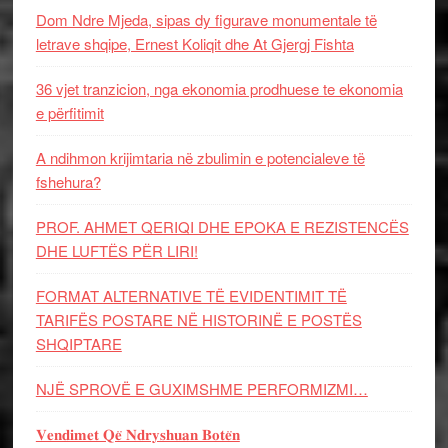
Dom Ndre Mjeda, sipas dy figurave monumentale të
letrave shqipe, Ernest Koliqit dhe At Gjergj Fishta
36 vjet tranzicion, nga ekonomia prodhuese te ekonomia
e përfitimit
A ndihmon krijimtaria në zbulimin e potencialeve të
fshehura?
PROF. AHMET QERIQI DHE EPOKA E REZISTENCЁS
DHE LUFTЁS PЁR LIRI!
FORMAT ALTERNATIVE TË EVIDENTIMIT TË
TARIFËS POSTARE NË HISTORINË E POSTËS
SHQIPTARE
NJË SPROVË E GUXIMSHME PERFORMIZMI…
𝐕𝐞𝐧𝐝𝐢𝐦𝐞𝐭 𝐐𝐞̈ 𝐍𝐝𝐫𝐲𝐬𝐡𝐮𝐚𝐧 𝐁𝐨𝐭𝐞̈𝐧