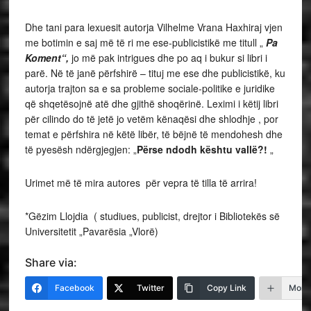
Dhe tani para lexuesit autorja Vilhelme Vrana Haxhiraj vjen
me botimin e saj më të ri me ese-publicistikë me titull „
Pa
Koment“,
jo më pak intrigues dhe po aq i bukur si libri i
parë. Në të janë përfshirë – tituj me ese dhe publicistikë, ku
autorja trajton sa e sa probleme sociale-politike e juridike
që shqetësojnë atë dhe gjithë shoqërinë. Leximi i këtij libri
për cilindo do të jetë jo vetëm kënaqësi dhe shlodhje , por
temat e përfshira në këtë libër, të bëjnë të mendohesh dhe
të pyesësh ndërgjegjen: „
Përse ndodh kështu vallë?!
„
Urimet më të mira autores për vepra të tilla të arrira!
*Gëzim Llojdia ( studiues, publicist, drejtor i Bibliotekës së
Universitetit „Pavarësia „Vlorë)
Share via:
Facebook
Twitter
Copy Link
More