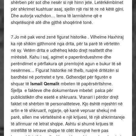
shërben për sot dhe nesër si një himn jete. Letërkëmbimet
për shkrimet kushtuar asaj, sjellin një risi të re në këtë gjini.
Dhe autorja vazhdon… tema të larmishme që e
shqetësojnë atë dhe gjithë shoqërinë tonë.
7.Jo më pak vend zenë figurat historike . Vilhelme Haxhiraj
ka një shikim gjithmonë nga drita, për ta parë të vërtetën
në sy. Vetëm drita e udhëheq këdo drejt realitetit dhe
mirësisë. Kahu i saj, agimet e paperëndueshme dhe
perëndimet e përflakura që premtojnë agun e bukur të së
nesërmes… Figurat historike në thelb, ruajnë dritëzën si
bardhësi në portretet e tyre. Gdhendjet për figurën e
shquar të
Ismail Qemalit
mbeten të papërsëritshme.
Sjellja e fakteve dhe dokumentave mbetet palca për
publicistikën dhe esetë e shkruara. Vranari i përdor drejt
faktet në shërbim të personaliteteve. Kjo është mjeshtri në
artin e të shkruarit, ngjarje, që kanë vepruar shekuj më
parë, sillen me vërtetësinë e një krijuesi, të një shkrimtareje
të afirmuar në letrat shqipe. Ashtu si shumë krijues të
mirëfilltë të letrave shqipe të cilët lëvrojnë herë pas