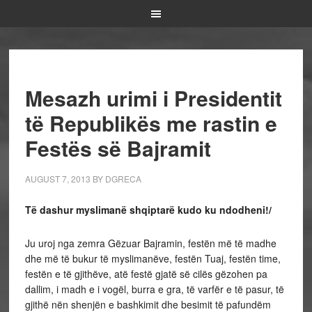
Mesazh urimi i Presidentit
të Republikës me rastin e
Festës së Bajramit
AUGUST 7, 2013
BY
DGRECA
Të dashur myslimanë shqiptarë kudo ku ndodheni!/
Ju uroj nga zemra Gëzuar Bajramin, festën më të madhe
dhe më të bukur të myslimanëve, festën Tuaj, festën time,
festën e të gjithëve, atë festë gjatë së cilës gëzohen pa
dallim, i madh e i vogël, burra e gra, të varfër e të pasur, të
gjithë nën shenjën e bashkimit dhe besimit të pafundëm