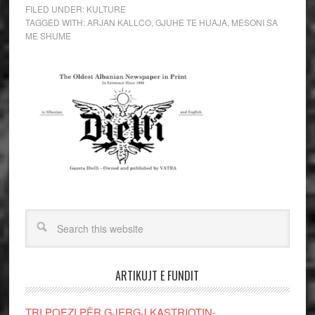
FILED UNDER:
KULTURE
TAGGED WITH:
ARJAN KALLCO
,
GJUHE TE HUAJA
,
MESONI SA
ME SHUME
ARTIKUJT E FUNDIT
TRI POEZI PËR GJERGJ KASTRIOTIN-