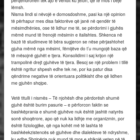
përqëndrohen tek ajo e vendit ku jeton, që të mos i bëjë
lëmsh.
Nisma lindi si nëvojë e domosdoshme, pasi ka një opinion
të përhapur mes disa faktorëve që janë në qendër të
mësimdhënies, ose të lidhur me të, se përdorimi i gjuhës
mëmë mund të frenojë mësimin e italishtes. Shkenca në
bazë të studimeve të bëra sugjeron se nëse përjashtohet
gjuha mëmë nga mësimi, fëmijëve do t’u mungojë baza që
të mësojnë gjuhët e tjera. Konsolidimi i saj krijon një
trampolinë drejt gjuhëve të tjera. Besoj se një problem i tillë
është ngritur shpesh edhe tek ne, por ka patur disa
qëndrime negative të orientuara politikisht dhe që lidhen
me gjuhën shqipe.
Vetë titulli i nismës – Të njohësh dhe përdorësh shumë
gjuhë është burim pasurie – e përforcon faktin se
bashkëprania e shumë gjuhëve nuk është jashtë natyrës
sonë shoqërore, apo që nuk ka lidhje me organizmin, por
është fiziologjike, që nga kohët më të lashta të
bashkëekzistencës së gjuhëve dhe dialekteve të ndryshme,
ku edhe Shqipëria nuk mund të mos e shikojë veten në të.