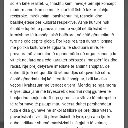
sollën këtë realitet. Gjithashtu kemi nevojë për një koncept
modern amerikan se multikulturiteti është faktor njohje
reciproke, mirëkuptimi, bashkëpunimi, respekti dhe
bashkëjetese për kulturat respektive. Asnjë kulturë nuk
është e tepërt, e panevojshme, e vogël në tërësinë e
larmishme të trashëgimisë botërore, në këtë gërshetim të
tyre në çdo cep të globit. Por këtij realiteti duhet t’i prijmë
me poltika kulturore të zgjuara, të studiuara mirë, të
provuara në veprimtaritë e panumërta që organizohen çdo
vit tek ne, larg nga çdo karakter përbuzës, mospërfillës dhe
racist. Një prej detyrave imediate të arsimit shqiptar, që
duhet të jetë në qendër të vëmendjes së qeverisë së re,
është qëndrimi ndaj këtij realiteti shqiptar, i cili ka disa
veçori i krahasuar me vendet e tjera. Mendoj se nga moria
e tyre, disa janë më kryesoret: qëndrimi ndaj gjuhëve të
huaja dhe heqjen dorë nga çoroditja e viteve të mbrapshta
të reformave të pakuptimta. Ndërsa duhet përshëndetur
futja e disa gjuhëve në shkollat fillore që prej disa vitesh,
pavarësisht nivelit të përvetësimit të tyre, nga ana tjetër
duhet kritikuar shumë masivizimi i një gjuhe të vetme,