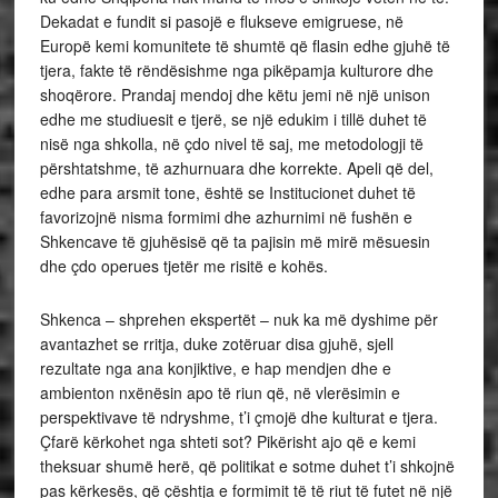
Dekadat e fundit si pasojë e flukseve emigruese, në
Europë kemi komunitete të shumtë që flasin edhe gjuhë të
tjera, fakte të rëndësishme nga pikëpamja kulturore dhe
shoqërore. Prandaj mendoj dhe këtu jemi në një unison
edhe me studiuesit e tjerë, se një edukim i tillë duhet të
nisë nga shkolla, në çdo nivel të saj, me metodologji të
përshtatshme, të azhurnuara dhe korrekte. Apeli që del,
edhe para arsmit tone, është se Institucionet duhet të
favorizojnë nisma formimi dhe azhurnimi në fushën e
Shkencave të gjuhësisë që ta pajisin më mirë mësuesin
dhe çdo operues tjetër me risitë e kohës.
Shkenca – shprehen ekspertët – nuk ka më dyshime për
avantazhet se rritja, duke zotëruar disa gjuhë, sjell
rezultate nga ana konjiktive, e hap mendjen dhe e
ambienton nxënësin apo të riun që, në vlerësimin e
perspektivave të ndryshme, t’i çmojë dhe kulturat e tjera.
Çfarë kërkohet nga shteti sot? Pikërisht ajo që e kemi
theksuar shumë herë, që politikat e sotme duhet t’i shkojnë
pas kërkesës, që çështja e formimit të të riut të futet në një