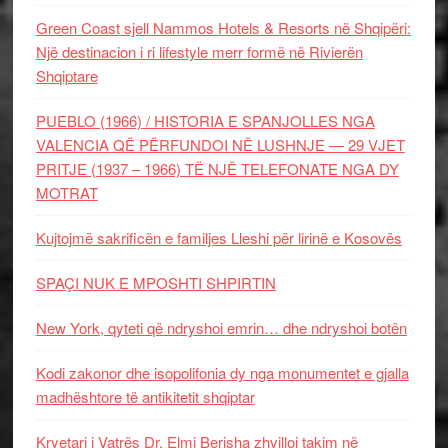
Green Coast sjell Nammos Hotels & Resorts në Shqipëri:
Një destinacion i ri lifestyle merr formë në Rivierën
Shqiptare
PUEBLO (1966) / HISTORIA E SPANJOLLES NGA
VALENCIA QË PËRFUNDOI NË LUSHNJE — 29 VJET
PRITJE (1937 – 1966) TË NJË TELEFONATE NGA DY
MOTRAT
Kujtojmë sakrificën e familjes Lleshi për lirinë e Kosovës
SPAÇI NUK E MPOSHTI SHPIRTIN
New York, qyteti që ndryshoi emrin… dhe ndryshoi botën
Kodi zakonor dhe isopolifonia dy nga monumentet e gjalla
madhështore të antikitetit shqiptar
Kryetari i Vatrës Dr. Elmi Berisha zhvilloi takim në