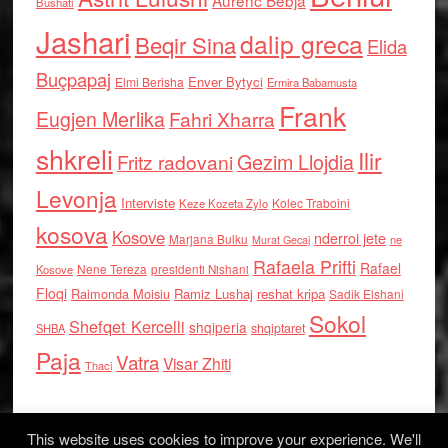
Aurenc Bebja
Bushati
Jashari
dalip greca
Beqir Sina
Elida
Buçpapaj
Enver Bytyci
Elmi Berisha
Ermira Babamusta
Frank
Eugjen Merlika
Fahri Xharra
shkreli
Ilir
Gezim Llojdia
Fritz radovani
Levonja
Interviste
Kolec Traboini
Keze Kozeta Zylo
kosova
Kosove
nderroi jete
Marjana Bulku
ne
Murat Gecaj
Rafaela Prifti
Rafael
Nene Tereza
Kosove
presidenti Nishani
Floqi
Raimonda Moisiu
Ramiz Lushaj
reshat kripa
Sadik Elshani
Sokol
Shefqet Kercelli
shqiperia
shqiptaret
SHBA
Paja
Vatra
Visar Zhiti
Thaci
This website uses cookies to improve your experience. We'll