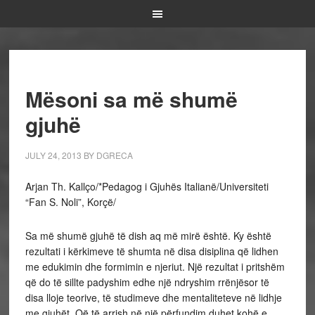
Mësoni sa më shumë
gjuhë
JULY 24, 2013
BY
DGRECA
Arjan Th. Kallço/*Pedagog i Gjuhës Italianë/Universiteti
“Fan S. Noli”, Korçë/
Sa më shumë gjuhë të dish aq më mirë është. Ky është
rezultati i kërkimeve të shumta në disa disiplina që lidhen
me edukimin dhe formimin e njeriut. Një rezultat i pritshëm
që do të sillte padyshim edhe një ndryshim rrënjësor të
disa lloje teorive, të studimeve dhe mentaliteteve në lidhje
me gjuhët. Që të arrish në një përfundim duhet kohë e