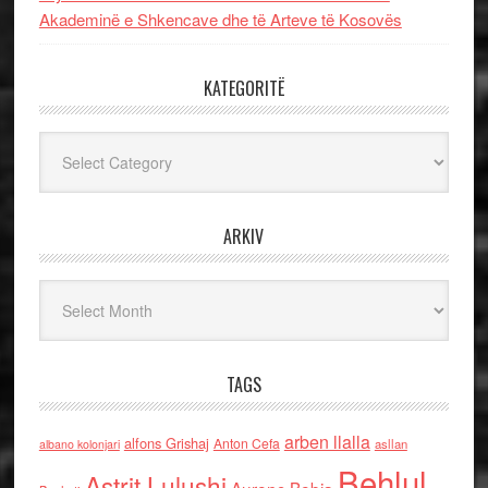
Akademinë e Shkencave dhe të Arteve të Kosovës
KATEGORITË
Kategoritë
ARKIV
Arkiv
TAGS
arben llalla
alfons Grishaj
Anton Cefa
asllan
albano kolonjari
Behlul
Astrit Lulushi