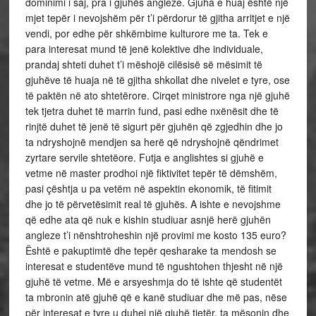
dominimi i saj, pra i gjuhës angleze. Gjuha e huaj është një
mjet tepër i nevojshëm për t’i përdorur të gjitha arritjet e një
vendi, por edhe për shkëmbime kulturore me ta. Tek e
para interesat mund të jenë kolektive dhe individuale,
prandaj shteti duhet t’i mëshojë cilësisë së mësimit të
gjuhëve të huaja në të gjitha shkollat dhe nivelet e tyre, ose
të paktën në ato shtetërore. Cirqet ministrore nga një gjuhë
tek tjetra duhet të marrin fund, pasi edhe nxënësit dhe të
rinjtë duhet të jenë të sigurt për gjuhën që zgjedhin dhe jo
ta ndryshojnë mendjen sa herë që ndryshojnë qëndrimet
zyrtare servile shtetëore. Futja e anglishtes si gjuhë e
vetme në master prodhoi një fiktivitet tepër të dëmshëm,
pasi çështja u pa vetëm në aspektin ekonomik, të fitimit
dhe jo të përvetësimit real të gjuhës. A ishte e nevojshme
që edhe ata që nuk e kishin studiuar asnjë herë gjuhën
angleze t’i nënshtroheshin një provimi me kosto 135 euro?
Është e pakuptimtë dhe tepër qesharake ta mendosh se
interesat e studentëve mund të ngushtohen thjesht në një
gjuhë të vetme. Më e arsyeshmja do të ishte që studentët
ta mbronin atë gjuhë që e kanë studiuar dhe më pas, nëse
për interesat e tyre u duhej një gjuhë tjetër, ta mësonin dhe