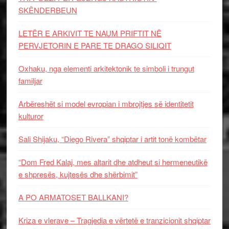
SKËNDERBEUN
LETËR E ARKIVIT TE NAUM PRIFTIT NË
PERVJETORIN E PARE TE DRAGO SILIQIT
Oxhaku, nga elementi arkitektonik te simboli i trungut
familjar
Arbëreshët si model evropian i mbrojtjes së identitetit
kulturor
Sali Shijaku, “Diego Rivera” shqiptar i artit tonë kombëtar
“Dom Fred Kalaj, mes altarit dhe atdheut si hermeneutikë
e shpresës, kujtesës dhe shërbimit”
A PO ARMATOSET BALLKANI?
Kriza e vlerave – Tragjedia e vërtetë e tranzicionit shqiptar