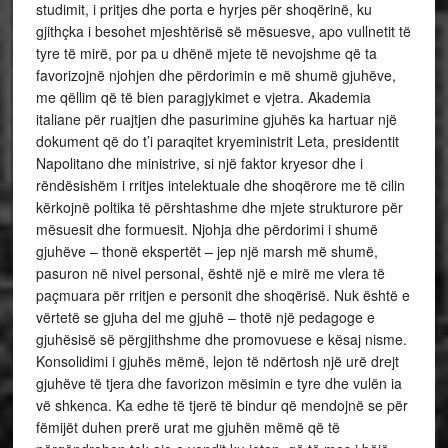
studimit, i pritjes dhe porta e hyrjes për shoqërinë, ku
gjithçka i besohet mjeshtërisë së mësuesve, apo vullnetit të
tyre të mirë, por pa u dhënë mjete të nevojshme që ta
favorizojnë njohjen dhe përdorimin e më shumë gjuhëve,
me qëllim që të bien paragjykimet e vjetra. Akademia
italiane për ruajtjen dhe pasurimine gjuhës ka hartuar një
dokument që do t’i paraqitet kryeministrit Leta, presidentit
Napolitano dhe ministrive, si një faktor kryesor dhe i
rëndësishëm i rritjes intelektuale dhe shoqërore me të cilin
kërkojnë poltika të përshtashme dhe mjete strukturore për
mësuesit dhe formuesit. Njohja dhe përdorimi i shumë
gjuhëve – thonë ekspertët – jep një marsh më shumë,
pasuron në nivel personal, është një e mirë me vlera të
paçmuara për rritjen e personit dhe shoqërisë. Nuk është e
vërtetë se gjuha del me gjuhë – thotë një pedagoge e
gjuhësisë së përgjithshme dhe promovuese e kësaj nisme.
Konsolidimi i gjuhës mëmë, lejon të ndërtosh një urë drejt
gjuhëve të tjera dhe favorizon mësimin e tyre dhe vulën ia
vë shkenca. Ka edhe të tjerë të bindur që mendojnë se për
fëmijët duhen prerë urat me gjuhën mëmë që të