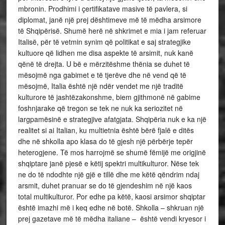
mbronin. Prodhimi i çertifikatave masive të pavlera, si
diplomat, janë një prej dështimeve më të mëdha arsimore
të Shqipërisë. Shumë herë në shkrimet e mia i jam referuar
Italisë, për të vetmin synim që politikat e saj strategjike
kultuore që lidhen me disa aspekte të arsimit, nuk kanë
qënë të drejta. U bë e mërzitëshme thënia se duhet të
mësojmë nga gabimet e të tjerëve dhe në vend që të
mësojmë, Italia është një ndër vendet me një traditë
kulturore të jashtëzakonshme, biem gjithmonë në gabime
foshnjarake që tregon se tek ne nuk ka seriozitet në
largpamësinë e strategjive afatgjata. Shqipëria nuk e ka një
realitet si ai Italian, ku multietnia është bërë fjalë e ditës
dhe në shkolla apo klasa do të gjesh një përbërje tepër
heterogjene. Të mos harrojmë se shumë fëmijë me origjinë
shqiptare janë pjesë e këtij spektri multikulturor. Nëse tek
ne do të ndodhte një gjë e tillë dhe me këtë qëndrim ndaj
arsmit, duhet pranuar se do të gjendeshim në një kaos
total multikulturor. Por edhe pa këtë, kaosi arsimor shqiptar
është imazhi më i keq edhe në botë. Shkolla – shkruan një
prej gazetave më të mëdha italiane – është vendi kryesor i