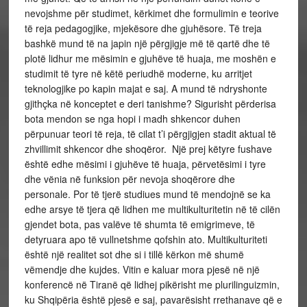
nevojshme për studimet, kërkimet dhe formulimin e teorive
të reja pedagogjike, mjekësore dhe gjuhësore. Të treja
bashkë mund të na japin një përgjigje më të qartë dhe të
plotë lidhur me mësimin e gjuhëve të huaja, me moshën e
studimit të tyre në këtë periudhë moderne, ku arritjet
teknologjike po kapin majat e saj. A mund të ndryshonte
gjithçka në konceptet e deri tanishme? Sigurisht përderisa
bota mendon se nga hopi i madh shkencor duhen
përpunuar teori të reja, të cilat t’i përgjigjen stadit aktual të
zhvillimit shkencor dhe shoqëror. Një prej këtyre fushave
është edhe mësimi i gjuhëve të huaja, përvetësimi i tyre
dhe vënia në funksion për nevoja shoqërore dhe
personale. Por të tjerë studiues mund të mendojnë se ka
edhe arsye të tjera që lidhen me multikulturitetin në të cilën
gjendet bota, pas valëve të shumta të emigrimeve, të
detyruara apo të vullnetshme qofshin ato. Multikulturiteti
është një realitet sot dhe si i tillë kërkon më shumë
vëmendje dhe kujdes. Vitin e kaluar mora pjesë në një
konferencë në Tiranë që lidhej pikërisht me plurilinguizmin,
ku Shqipëria është pjesë e saj, pavarësisht rrethanave që e