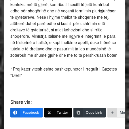
kontekst më të gjerë, kontributi i secilit të jetë kontribut
edhe për shoqërinë dhe në veçanti formimin plurigjuhësor
të qytetarëve. Nëse i hyjmë thelbit të shoqërisë më tej,
atëherë duhet parë edhe si kusht për ushtrimin e të
drejtave të qytetarisë, si mjet kohezioni dhe si rritje
shoqërore. Ministrja italiane me ngjyrë e integrimit, e para
në historinë e Italisë, e kapi thelbin e apelit, duke thënë se
tutela e të drejtave dhe e pasurimit ta jep mundësinë të
zotërosh më shumë gjuhë dhe më to ta përshkruash botën.
* Prej kater vitesh eshte bashkepunetor I rregullt I Gazetes
“Dielli”
Share via:
Facebook
Twitter
Copy Link
More