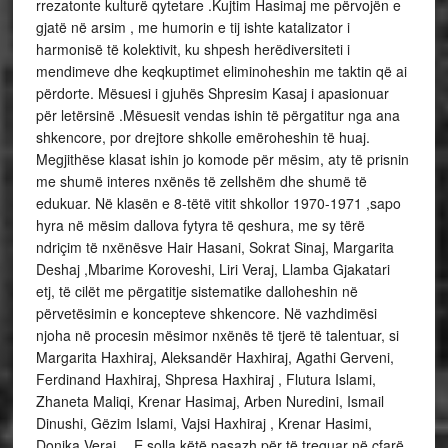
rrezatonte kulturë qytetare .Kujtim Hasimaj me përvojën e
gjatë në arsim , me humorin e tij ishte katalizator i
harmonisë të kolektivit, ku shpesh herëdiversiteti i
mendimeve dhe keqkuptimet eliminoheshin me taktin që ai
përdorte. Mësuesi i gjuhës Shpresim Kasaj i apasionuar
për letërsinë .Mësuesit vendas ishin të përgatitur nga ana
shkencore, por drejtore shkolle emëroheshin të huaj.
Megjithëse klasat ishin jo komode për mësim, aty të prisnin
me shumë interes nxënës të zellshëm dhe shumë të
edukuar. Në klasën e 8-tëtë vitit shkollor 1970-1971 ,sapo
hyra në mësim dallova fytyra të qeshura, me sy tërë
ndriçim të nxënësve Hair Hasani, Sokrat Sinaj, Margarita
Deshaj ,Mbarime Koroveshi, Liri Veraj, Llamba Gjakatari
etj, të cilët me përgatitje sistematike dalloheshin në
përvetësimin e koncepteve shkencore. Në vazhdimësi
njoha në procesin mësimor nxënës të tjerë të talentuar, si
Margarita Haxhiraj, Aleksandër Haxhiraj, Agathi Gerveni,
Ferdinand Haxhiraj, Shpresa Haxhiraj , Flutura Islami,
Zhaneta Maliqi, Krenar Hasimaj, Arben Nuredini, Ismail
Dinushi, Gëzim Islami, Vajsi Haxhiraj , Krenar Hasimi,
Donika Veraj… E solla këtë pasazh për të treguar në çfarë