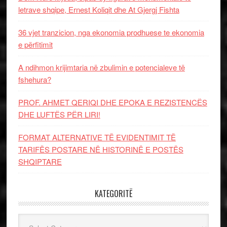
letrave shqipe, Ernest Koliqit dhe At Gjergj Fishta
36 vjet tranzicion, nga ekonomia prodhuese te ekonomia
e përfitimit
A ndihmon krijimtaria në zbulimin e potencialeve të
fshehura?
PROF. AHMET QERIQI DHE EPOKA E REZISTENCЁS
DHE LUFTЁS PЁR LIRI!
FORMAT ALTERNATIVE TË EVIDENTIMIT TË
TARIFËS POSTARE NË HISTORINË E POSTËS
SHQIPTARE
KATEGORITË
Kategoritë