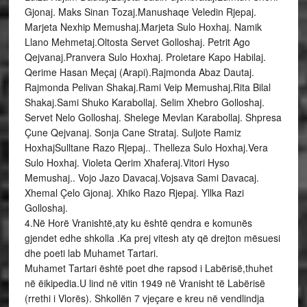
Gjonaj. Maks Sinan Tozaj.Manushaqe Veledin Rjepaj.
Marjeta Nexhip Memushaj.Marjeta Sulo Hoxhaj. Namik
Llano Mehmetaj.Oltosta Servet Golloshaj. Petrit Ago
Qejvanaj.Pranvera Sulo Hoxhaj. Proletare Kapo Habilaj.
Qerime Hasan Meçaj (Arapi).Rajmonda Abaz Dautaj.
Rajmonda Pelivan Shakaj.Rami Veip Memushaj.Rita Bilal
Shakaj.Sami Shuko Karabollaj. Selim Xhebro Golloshaj.
Servet Nelo Golloshaj. Shelege Mevlan Karabollaj. Shpresa
Çune Qejvanaj. Sonja Cane Strataj. Suljote Ramiz
HoxhajSulltane Razo Rjepaj.. Thelleza Sulo Hoxhaj.Vera
Sulo Hoxhaj. Violeta Qerim Xhaferaj.Vitori Hyso
Memushaj.. Vojo Jazo Davacaj.Vojsava Sami Davacaj.
Xhemal Çelo Gjonaj. Xhiko Razo Rjepaj. Yllka Razi
Golloshaj.
4.Në Horë Vranishtë,aty ku është qendra e komunës
gjendet edhe shkolla .Ka prej vitesh aty që drejton mësuesi
dhe poeti lab Muhamet Tartari.
Muhamet Tartari është poet dhe rapsod i Labërisë,thuhet
në ëikipedia.U lind në vitin 1949 në Vranisht të Labërisë
(rrethi i Vlorës). Shkollën 7 vjeçare e kreu në vendlindja