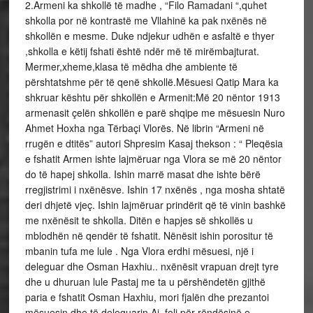
2.Armeni ka shkollë të madhe , “Filo Ramadani “,quhet
shkolla por në kontrastë me Vllahinë ka pak nxënës në
shkollën e mesme. Duke ndjekur udhën e asfaltë e thyer
,shkolla e këtij fshati është ndër më të mirëmbajturat.
Mermer,xheme,klasa të mëdha dhe ambiente të
përshtatshme për të qenë shkollë.Mësuesi Qatip Mara ka
shkruar kështu për shkollën e Armenit:Më 20 nëntor 1913
armenasit çelën shkollën e parë shqipe me mësuesin Nuro
Ahmet Hoxha nga Tërbaçi Vlorës. Në librin “Armeni në
rrugën e dtitës” autori Shpresim Kasaj thekson : “ Pleqësia
e fshatit Armen ishte lajmëruar nga Vlora se më 20 nëntor
do të hapej shkolla. Ishin marrë masat dhe ishte bërë
rregjistrimi i nxënësve. Ishin 17 nxënës , nga mosha shtatë
deri dhjetë vjeç. Ishin lajmëruar prindërit që të vinin bashkë
me nxënësit te shkolla. Ditën e hapjes së shkollës u
mblodhën në qendër të fshatit. Nënësit ishin porositur të
mbanin tufa me lule . Nga Vlora erdhi mësuesi, një i
deleguar dhe Osman Haxhiu.. nxënësit vrapuan drejt tyre
dhe u dhuruan lule Pastaj me ta u përshëndetën gjithë
paria e fshatit Osman Haxhiu, mori fjalën dhe prezantoi
mësuesin dhe të deleguarin Ai, foli për rëndësinë e