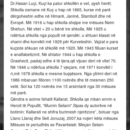
Dr.Hasan Luçi, Kuçi ka patur shkollën e vet, qysh herët.
Shkolla osmane në Kuç u hap në 1865, kurse më parë
dërgoheshin edhe në Himarë, Janinë, Stamboll dhe në
Evropë. Më 1916 u hap shkolla shqipe me mësues Neim
Shehun. Në vitet = 20 u bënë tre shkolla. Më 1925 u
ndërtua shkolla nga populli në qendër, u shtuan klasat në
xhami dhe konvikti më 1929 për Kurveleshin. Vajzat e para
kuçiote shkuan në shkollë më 1920. Më 1943 filluan kurset
e analfabetizmit. Në shtator 1944 u hap shkolla e
Grashecit, pastaj edhe 4 të tjera,që vijuan deri në vitet 70.
Në 1946 u ndërtua shkolla 7 vjeçare, më 1971 konvikti i
ri,më 1978 shkolla e mesme bujqësore. Nga çlirimi deri në
1986 mbaruan filloren 1100 nxënës dhe të mesmen 250
vetë. Sot ka 120 nxënës me 15 arsimtarë nga 30 mësues
më parë.
Qëndra e sotme fshatit Kallarat. Shkolla qe mban emrin e
Heroit të Popullit, “Mumin Selami”.Sipas dy autorëve në
botimin: Kallarati ne shifra burimesh njerëzore”, botuar nga
Llano Llanaj dhe Seit Jonuzaj, 2007,ka nxjerr këta mësues
Mësues te periudhës se Pavarësisë: Meçan Selam