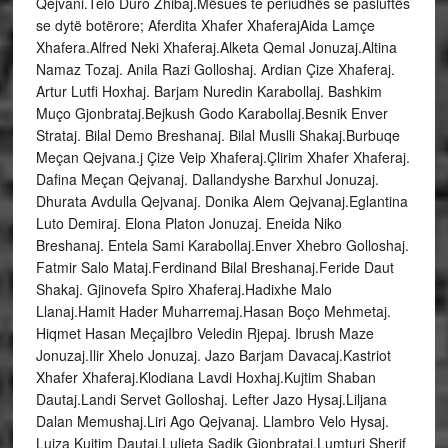
Qejvani.Telo Duro Zhibaj.Mësues te periudhës se pasluftës
se dytë botërore; Aferdita Xhafer XhaferajAida Lamçe
Xhafera.Alfred Neki Xhaferaj.Alketa Qemal Jonuzaj.Altina
Namaz Tozaj. Anila Razi Golloshaj. Ardian Çize Xhaferaj.
Artur Lutfi Hoxhaj. Barjam Nuredin Karabollaj. Bashkim
Muço Gjonbrataj.Bejkush Godo Karabollaj.Besnik Enver
Strataj. Bilal Demo Breshanaj. Bilal Muslli Shakaj.Burbuqe
Meçan Qejvana.j Çize Veip Xhaferaj.Çlirim Xhafer Xhaferaj.
Dafina Meçan Qejvanaj. Dallandyshe Barxhul Jonuzaj.
Dhurata Avdulla Qejvanaj. Donika Alem Qejvanaj.Eglantina
Luto Demiraj. Elona Platon Jonuzaj. Eneida Niko
Breshanaj. Entela Sami Karabollaj.Enver Xhebro Golloshaj.
Fatmir Salo Mataj.Ferdinand Bilal Breshanaj.Feride Daut
Shakaj. Gjinovefa Spiro Xhaferaj.Hadixhe Malo
Llanaj.Hamit Hader Muharremaj.Hasan Boço Mehmetaj.
Hiqmet Hasan MeçajIbro Veledin Rjepaj. Ibrush Maze
Jonuzaj.Ilir Xhelo Jonuzaj. Jazo Barjam Davacaj.Kastriot
Xhafer Xhaferaj.Klodiana Lavdi Hoxhaj.Kujtim Shaban
Dautaj.Landi Servet Golloshaj. Lefter Jazo Hysaj.Liljana
Dalan Memushaj.Liri Ago Qejvanaj. Llambro Velo Hysaj.
Luiza Kujtim Dautaj.Luljeta Sadik Gjonbrataj.Lumturi Sherif