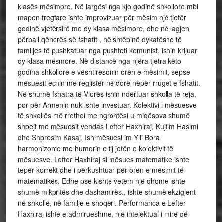
klasës mësimore. Në largësi nga kjo godinë shkollore mbi
mapon tregtare ishte improvizuar për mësim një tjetër
godinë vjetërsirë me dy klasa mësimore, dhe në lagjen
përball qëndrës së fshatit , në shtëpinë dykatëshe të
familjes të pushkatuar nga pushteti komunist, ishin krijuar
dy klasa mësmore. Në distancë nga njëra tjetra këto
godina shkollore e vështirësonin orën e mësimit, sepse
mësuesit ecnin me regjistër në dorë nëpër rrugët e fshatit.
Në shumë fshatra të Vlorës ishin ndërtuar shkolla të reja,
por për Armenin nuk ishte investuar. Kolektivi i mësuesve
të shkollës më rrethoi me ngrohtësi u miqësova shumë
shpejt me mësuesit vendas Lefter Haxhiraj, Kujtim Hasimi
dhe Shpresim Kasaj. Ish mësuesi im Ylli Bora
harmonizonte me humorin e tij jetën e kolektivit të
mësuesve. Lefter Haxhiraj si mësues matematike ishte
tepër korrekt dhe i përkushtuar për orën e mësimit të
matematikës. Edhe pse kishte vetëm një dhomë ishte
shumë mikpritës dhe dashamirës., ishte shumë ekzigjent
në shkollë, në familje e shoqëri. Performanca e Lefter
Haxhiraj ishte e admirueshme, një intelektual i mirë që