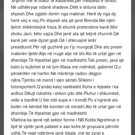
,krijimin më të bukur të Kadaresë,për mësuesit e fshatit:
Në udhëkryqe ndanë xhadeve.Ditët e shtuna dalin
shpesh.Dhe zgjatin dorën nga makinat. Herë dy nga dy
herë veç e veç.Po shpesh ata që janë Brenda.Me njëri-
tjetrin shkëmbejnë fraza.Si shumë pretendime kanë.Mor
shoku Jani, këto vajza.Dhe janë ata që bëjnë zhurmë.Që
kanë për vete dyzet gojë.Që i shkruajnë letër
presidiumit.Për një guzhinë po t’ju mungojë.Dhe ato presin
makinën tjetër.Atje në rrugë atje në shi.Ato të urtat gjer në
dhembje.Të thjeshtat gjer në madhështi.Tek presin, java që
kaloi.Iu kujtohet si në tym.Klasa me nxënësit, gabimet.Q’u
përsëritën në hartim.Në mbrëmje radion dëgjon
njëra.Tjetrës në mend i vjen sërish.Shikimi i
fotoreporterit.Q’andej kaloj rastësisht.Koha e fejesës i ka
ardhur.Dikujt ndoshta i shkon çdo ditë.Pluhur i shkumësit,
vello e bardhë.U bie mbi supe e i trondit.Po s’ngrenë ato
botën në këmbë.Në komitet në ministri.Ato të urtat gjer në
dhembje.Të thjeshtat gjer në madhështi.
Vllahina ka qenë një sektor ferme i NB Kotës.Ngrehinat e
tipit të vjetër janë pallatet e aso kohe,të grupuara përmbi
udhë.Të rejat ndërtime janë lokale ,më tej zyrat e