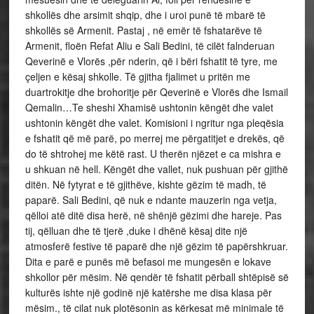
shkollës dhe arsimit shqip, dhe i uroi punë të mbarë të
shkollës së Armenit. Pastaj , në emër të fshatarëve të
Armenit, floën Refat Aliu e Sali Bedini, të cilët falnderuan
Qeverinë e Vlorës ,për nderin, që i bëri fshatit të tyre, me
çeljen e kësaj shkolle. Të gjitha fjalimet u pritën me
duartrokitje dhe brohoritje për Qeverinë e Vlorës dhe Ismail
Qemalin…Te sheshi Xhamisë ushtonin këngët dhe valet
ushtonin këngët dhe valet. Komisioni i ngritur nga pleqësia
e fshatit që më parë, po merrej me përgatitjet e drekës, që
do të shtrohej me këtë rast. U therën njëzet e ca mishra e
u shkuan në hell. Këngët dhe vallet, nuk pushuan për gjithë
ditën. Në fytyrat e të gjithëve, kishte gëzim të madh, të
paparë. Sali Bedini, që nuk e ndante mauzerin nga vetja,
qëlloi atë ditë disa herë, në shënjë gëzimi dhe hareje. Pas
tij, qëlluan dhe të tjerë ,duke i dhënë kësaj dite një
atmosferë festive të paparë dhe një gëzim të papërshkruar.
Dita e parë e punës më befasoi me mungesën e lokave
shkollor për mësim. Në qendër të fshatit përball shtëpisë së
kulturës ishte një godinë një katërshe me disa klasa për
mësim., të cilat nuk plotësonin as kërkesat më minimale të