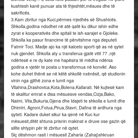
kushtesh kanë punuar ata të thjeshtët,mësues dhe të
sakrificës.
3.Kam zbritur nga Kuci,përmes rrjedhës së Shushicës.
Shkolla,godina ndodhet në atë qafë ku dikur ishin edhe
zyrat e kooperativës dhe spitali te ish-sarajet e Gjoleke.
Shkolla ka pasur financime të përvitshme nga deputeti
Fatmir Toci. Madje ajo ka një kalceto sporti që as në qytet
nuk gjendet. Shkolla aty u transferua gjatë vitit 77 ,një
ndërtesë e re dy kate me hapësira të mëdha ndërsa
godina e vjetër te posta u transformua në konvikt .Aso
kohe duhet thënë se në këtë shkollë nxënësit, që studionin
vinin nga gjithë zona e lumit nga
Vllahina,Drashovica,Kota,Bolena,Kallarati. Në kujtesë kam
të skalitur emrat e disa mësuesve vendas,Cizja,Bako,
Naimi, Vita,Bukuria,Gjena dhe Idajeti te shkolla e lumit dhe
Dhimtri, Agroni,Fotua,Pirua,Stavri, Dafina të ardhura nga
qyteti. Kadare duket sikur ka qenë në Kuc kur
mësuesit,ditët shtuna prisnin makinat e druve ose gazin që
sillte shtypin për të zbritur në qytet.
Siç dëshmon rasti i mësuesit Zaharia (Zahaj)shkruan