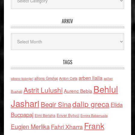
ARKIV
Arkiv
TAGS
arben llalla
alfons Grishaj
Anton Cefa
asllan
albano kolonjari
Behlul
Astrit Lulushi
Aurenc Bebja
Bushati
Jashari
dalip greca
Beqir Sina
Elida
Buçpapaj
Enver Bytyci
Elmi Berisha
Ermira Babamusta
Frank
Eugjen Merlika
Fahri Xharra