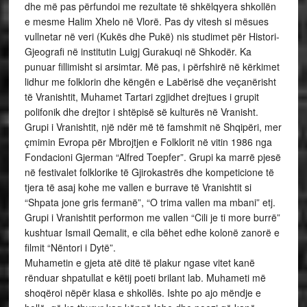
dhe më pas përfundoi me rezultate të shkëlqyera shkollën
e mesme Halim Xhelo në Vlorë. Pas dy vitesh si mësues
vullnetar në veri (Kukës dhe Pukë) nis studimet për Histori-
Gjeografi në institutin Luigj Gurakuqi në Shkodër. Ka
punuar fillimisht si arsimtar. Më pas, i përfshirë në kërkimet
lidhur me folklorin dhe këngën e Labërisë dhe veçanërisht
të Vranishtit, Muhamet Tartari zgjidhet drejtues i grupit
polifonik dhe drejtor i shtëpisë së kulturës në Vranisht.
Grupi i Vranishtit, një ndër më të famshmit në Shqipëri, mer
çmimin Evropa për Mbrojtjen e Folklorit në vitin 1986 nga
Fondacioni Gjerman “Alfred Toepfer”. Grupi ka marrë pjesë
në festivalet folklorike të Gjirokastrës dhe kompeticione të
tjera të asaj kohe me vallen e burrave të Vranishtit si
“Shpata jone gris fermanë”, “O trima vallen ma mbani” etj.
Grupi i Vranishtit performon me vallen “Cili je ti more burrë”
kushtuar Ismail Qemalit, e cila bëhet edhe kolonë zanorë e
filmit “Nëntori i Dytë”.
Muhametin e gjeta atë ditë të plakur ngase vitet kanë
rënduar shpatullat e këtij poeti brilant lab. Muhameti më
shoqëroi nëpër klasa e shkollës. Ishte po ajo mëndje e