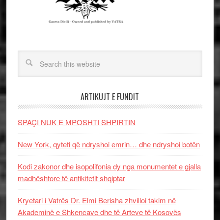
ARTIKUJT E FUNDIT
SPAÇI NUK E MPOSHTI SHPIRTIN
New York, qyteti që ndryshoi emrin… dhe ndryshoi botën
Kodi zakonor dhe isopolifonia dy nga monumentet e gjalla
madhështore të antikitetit shqiptar
Kryetari i Vatrës Dr. Elmi Berisha zhvilloi takim në
Akademinë e Shkencave dhe të Arteve të Kosovës