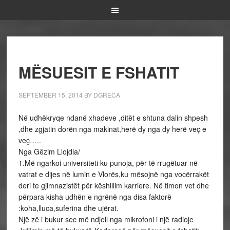
MËSUESIT E FSHATIT
SEPTEMBER 15, 2014
BY
DGRECA
Në udhëkryqe ndanë xhadeve ,ditët e shtuna dalin shpesh
,dhe zgjatin dorën nga makinat,herë dy nga dy herë veç e
veç…..
Nga Gëzim Llojdia/
1.Më ngarkoi universiteti ku punoja, për të rrugëtuar në
vatrat e dijes në lumin e Vlorës,ku mësojnë nga vocërrakët
deri te gjimnazistët për këshillim karriere. Në timon vet dhe
përpara kisha udhën e ngrënë nga disa faktorë
:koha,lluca,suferina dhe ujërat.
Një zë i bukur sec më ndjell nga mikrofoni i një radioje