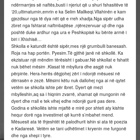
ndërmarrjes së naftës,busti i njeriut që u shuri fshasitëve të
‘20,ultimatumin,emrin e ka Selim Mallkeqi.Vllahinën e kam
gjezdisur nga të dya nët që e rreh xhadja.Nga sipër udha
zbret nga fshtarat naftmbajtëse ,njërezervuar uji dhe nga
poshtë duke ardhur nga ura e Peshkopisë ku bënte armë i
biri i Xhixhisë…
Shkolla e katundit është sipër,mes një grumbulli banesash.
Roja na hap portën. Pyesim.Të gjithë janë në shkollë. Ka
ekzistuar një mëndim tërësisht i gabuar.Në shkollat e fshatit
nuk bëhet mësim .Klasat të mbyllura dhe asgjë nuk
përpinte. Hera-herës dëgjohej zëri i ndonjë mësuesi në
dërrasën e zezë. Mësimi këtu nuk dallohej nga ai në qytet
vetëm se shkolla ishte për ibret. Dyert që mezi
mbylleshin,aq sa i hiqnim zvarrë, xhamat që mungonin në
dyert dhe rrall e tek vihej edhe ndonjë gurë pas dere.
Godina e shkollës ishte mjaftë e mirë por shteti aty kishte
hequr dorë nga investimet që kurrë s’mbahet mend.
Mësuesit ata të thjeshtët të palodhurit ishin si ata të poezia
e Kadaresë. Vetëm se tani udhëtimet i kryenin me furgonë
dhe nga xhepi i tyre.