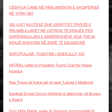
ÇËSHTJA ÇAME NË PARLAMENTIN E SHQIPËRISË
NË VITIN 1921
300 VJET KUJTESË DHE IDENTITET-TRYEZË E
RRUMBULLAKËT NË OSTROS TË KRAJËS PËR
SHPËRNGULJEN E ARBËRESHËVE NGA TREVA
KRAJË-SHESTAN NË ZARË TË DALMACISË
SHPOPULLIMI, PUSHTIMI I SHEKULLIT XXI
VATRA’s Letter to President Trump: End the Hague
Injustice
Nga Tirana në Kukaj për të parë “Lahuta e Malësisë”
Kardinali Ernest Simoni rikthehet si dëshmitar në Burgun
e Spaçit
Dom Ndre Mjeda, sipas dy figurave monumentale të