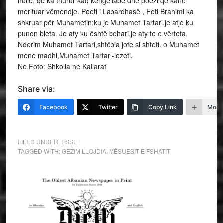
hollë, që ka thurur kaq këngë labe dhe poezi që kanë
merituar vëmendje. Poeti i Lapardhasë , Feti Brahimi ka
shkruar për Muhametin:ku je Muhamet Tartari,je atje ku
punon bleta. Je aty ku është behari,je aty te e vërteta.
Nderim Muhamet Tartari,shtëpia jote si shteti. o Muhamet
mene madhi,Muhamet Tartar -lezeti.
Ne Foto: Shkolla ne Kallarat
Share via:
Facebook
Twitter
Copy Link
More
FILED UNDER:
ESSE
TAGGED WITH:
GEZIM LLOJDIA
,
MËSUESIT E FSHATIT