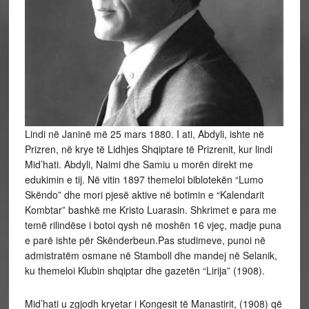
Lindi në Janinë më 25 mars 1880. I ati, Abdyli, ishte në
Prizren, në krye të Lidhjes Shqiptare të Prizrenit, kur lindi
Mid’hati. Abdyli, Naimi dhe Samiu u morën direkt me
edukimin e tij. Në vitin 1897 themeloi biblotekën “Lumo
Skëndo” dhe mori pjesë aktive në botimin e “Kalendarit
Kombtar” bashkë me Kristo Luarasin. Shkrimet e para me
temë rilindëse i botoi qysh në moshën 16 vjeç, madje puna
e parë ishte për Skënderbeun.Pas studimeve, punoi në
admistratëm osmane në Stamboll dhe mandej në Selanik,
ku themeloi Klubin shqiptar dhe gazetën “Lirija” (1908).
Mid’hati u zgjodh kryetar i Kongesit të Manastirit, (1908) që