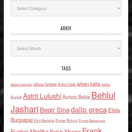
Kategoritë
ARKIV
Arkiv
TAGS
arben llalla
alfons Grishaj
Anton Cefa
asllan
albano kolonjari
Behlul
Astrit Lulushi
Aurenc Bebja
Bushati
Jashari
dalip greca
Beqir Sina
Elida
Buçpapaj
Enver Bytyci
Elmi Berisha
Ermira Babamusta
Frank
Eugjen Merlika
Fahri Xharra