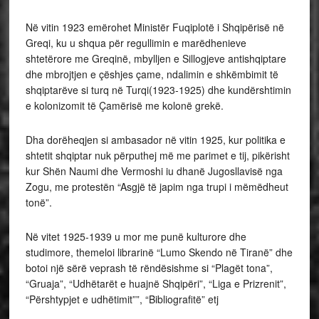
Në vitin 1923 emërohet Ministër Fuqiplotë i Shqipërisë në
Greqi, ku u shqua për regullimin e marëdhenieve
shtetërore me Greqinë, mbylljen e Sillogjeve antishqiptare
dhe mbrojtjen e çëshjes çame, ndalimin e shkëmbimit të
shqiptarëve si turq në Turqi(1923-1925) dhe kundërshtimin
e kolonizomit të Çamërisë me kolonë grekë.
Dha dorëheqjen si ambasador në vitin 1925, kur politika e
shtetit shqiptar nuk përputhej më me parimet e tij, pikërisht
kur Shën Naumi dhe Vermoshi iu dhanë Jugosllavisë nga
Zogu, me protestën “Asgjë të japim nga trupi i mëmëdheut
tonë”.
Në vitet 1925-1939 u mor me punë kulturore dhe
studimore, themeloi librarinë “Lumo Skendo në Tiranë” dhe
botoi një sërë veprash të rëndësishme si “Plagët tona”,
“Gruaja”, “Udhëtarët e huajnë Shqipëri”, “Liga e Prizrenit”,
“Përshtypjet e udhëtimit””, “Bibliografitë” etj