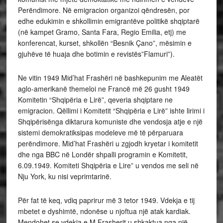
Perëndimore. Në emigracion organizoi qëndresën, por
edhe edukimin e shkollimin emigrantëve politikë shqiptarë
(në kampet Gramo, Santa Fara, Regio Emilia, etj) me
konferencat, kurset, shkollën “Besnik Çano”, mësimin e
gjuhëve të huaja dhe botimin e revistës”Flamuri”).
Ne vitin 1949 Mid’hat Frashëri në bashkepunim me Aleatët
aglo-amerikanë themeloi ne Francë më 26 gusht 1949
Komitetin “Shqipëria e Lirë”, qeveria shqiptare ne
emigracion. Qëllimi i Komitetit “Shqipëria e Lirë” ishte lirimi i
Shqipërisënga diktarura komuniste dhe vendosja atje e një
sistemi demokratiksipas modeleve më të përparuara
perëndimore. Mid’hat Frashëri u zgjodh kryetar i komitetit
dhe nga BBC në Londër shpalli programin e Komitetit,
6.09.1949. Komiteti Shqipëria e Lire” u vendos me seli në
Nju York, ku nisi veprimtarinë.
Për fat të keq, vdiq paprirur më 3 tetor 1949. Vdekja e tij
mbetet e dyshimtë, ndonëse u njoftua një atak kardiak.
Mendohet se vdekja e M.Frasherit u shkaktua nga një