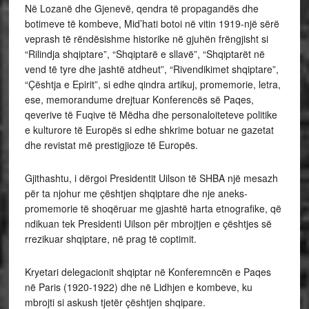
Në Lozanë dhe Gjenevë, qendra të propagandës dhe
botimeve të kombeve, Mid’hati botoi në vitin 1919-një sërë
veprash të rëndësishme historike në gjuhën frëngjisht si
“Rilindja shqiptare”, “Shqiptarë e sllavë”, “Shqiptarët në
vend të tyre dhe jashtë atdheut”, “Rivendikimet shqiptare”,
“Çështja e Epirit”, si edhe qindra artikuj, promemorie, letra,
ese, memorandume drejtuar Konferencës së Paqes,
qeverive të Fuqive të Mëdha dhe personaloiteteve politike
e kulturore të Europës si edhe shkrime botuar ne gazetat
dhe revistat më prestigjioze të Europës.
Gjithashtu, i dërgoi Presidentit Uilson të SHBA një mesazh
për ta njohur me çështjen shqiptare dhe nje aneks-
promemorie të shoqëruar me gjashtë harta etnografike, që
ndikuan tek Presidenti Uilson për mbrojtjen e çështjes së
rrezikuar shqiptare, në prag të coptimit.
Kryetari delegacionit shqiptar në Konferemncën e Paqes
në Paris (1920-1922) dhe në Lidhjen e kombeve, ku
mbrojti si askush tjetër çështjen shqipare.