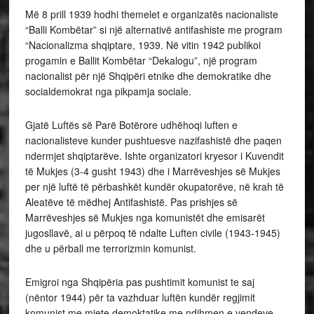
Më 8 prill 1939 hodhi themelet e organizatës nacionaliste
“Balli Kombëtar” si një alternativë antifashiste me program
“Nacionalizma shqiptare, 1939. Në vitin 1942 publikoi
progamin e Ballit Kombëtar “Dekalogu”, një program
nacionalist për një Shqipëri etnike dhe demokratike dhe
socialdemokrat nga pikpamja sociale.
Gjatë Luftës së Parë Botërore udhëhoqi luften e
nacionalisteve kunder pushtuesve nazifashistë dhe paqen
ndermjet shqiptarëve. Ishte organizatori kryesor i Kuvendit
të Mukjes (3-4 gusht 1943) dhe i Marrëveshjes së Mukjes
per një luftë të përbashkët kundër okupatorëve, në krah të
Aleatëve të mëdhej Antifashistë. Pas prishjes së
Marrëveshjes së Mukjes nga komunistët dhe emisarët
jugosllavë, ai u përpoq të ndalte Luften civile (1943-1945)
dhe u përball me terrorizmin komunist.
Emigroi nga Shqipëria pas pushtimit komunist te saj
(nëntor 1944) për ta vazhduar luftën kundër regjimit
komunist me mjete demoktatike me ndihmen e vendeve