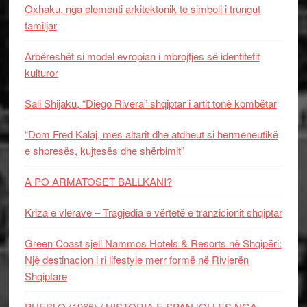
Oxhaku, nga elementi arkitektonik te simboli i trungut
familjar
Arbëreshët si model evropian i mbrojtjes së identitetit
kulturor
Sali Shijaku, “Diego Rivera” shqiptar i artit tonë kombëtar
“Dom Fred Kalaj, mes altarit dhe atdheut si hermeneutikë
e shpresës, kujtesës dhe shërbimit”
A PO ARMATOSET BALLKANI?
Kriza e vlerave – Tragjedia e vërtetë e tranzicionit shqiptar
Green Coast sjell Nammos Hotels & Resorts në Shqipëri:
Një destinacion i ri lifestyle merr formë në Rivierën
Shqiptare
PUEBLO (1966) / HISTORIA E SPANJOLLES NGA