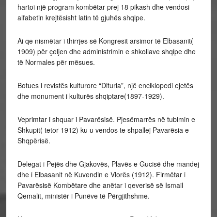
hartoi një program kombëtar prej 18 pikash dhe vendosi
alfabetin krejtësisht latin të gjuhës shqipe.
Ai qe nismëtar i thirrjes së Kongresit arsimor të Elbasanit(
1909) për çeljen dhe administrimin e shkollave shqipe dhe
të Normales për mësues.
Botues i revistës kulturore “Dituria”, një enciklopedi ejetës
dhe monument i kulturës shqiptare(1897-1929).
Veprimtar i shquar i Pavarësisë. Pjesëmarrës në tubimin e
Shkupit( tetor 1912) ku u vendos te shpallej Pavarësia e
Shqpërisë.
Delegat i Pejës dhe Gjakovës, Plavës e Gucisë dhe mandej
dhe i Elbasanit në Kuvendin e Vlorës (1912). Firmëtar i
Pavarësisë Kombëtare dhe anëtar i qeverisë së Ismail
Qemalit, ministër i Punëve të Përgjithshme.