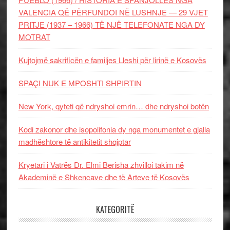
VALENCIA QË PËRFUNDOI NË LUSHNJE — 29 VJET
PRITJE (1937 – 1966) TË NJË TELEFONATE NGA DY
MOTRAT
Kujtojmë sakrificën e familjes Lleshi për lirinë e Kosovës
SPAÇI NUK E MPOSHTI SHPIRTIN
New York, qyteti që ndryshoi emrin… dhe ndryshoi botën
Kodi zakonor dhe isopolifonia dy nga monumentet e gjalla
madhështore të antikitetit shqiptar
Kryetari i Vatrës Dr. Elmi Berisha zhvilloi takim në
Akademinë e Shkencave dhe të Arteve të Kosovës
KATEGORITË