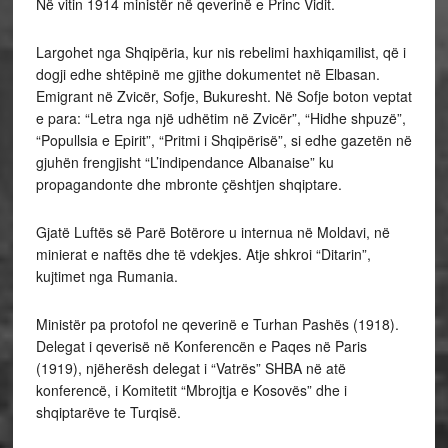
Në vitin 1914 ministër në qeverinë e Princ Vidit.
Largohet nga Shqipëria, kur nis rebelimi haxhiqamilist, që i
dogji edhe shtëpinë me gjithe dokumentet në Elbasan.
Emigrant në Zvicër, Sofje, Bukuresht. Në Sofje boton veptat
e para: “Letra nga një udhëtim në Zvicër”, “Hidhe shpuzë”,
“Popullsia e Epirit”, “Pritmi i Shqipërisë”, si edhe gazetën në
gjuhën frengjisht “L’indipendance Albanaise” ku
propagandonte dhe mbronte çështjen shqiptare.
Gjatë Luftës së Parë Botërore u internua në Moldavi, në
minierat e naftës dhe të vdekjes. Atje shkroi “Ditarin”,
kujtimet nga Rumania.
Ministër pa protofol ne qeverinë e Turhan Pashës (1918).
Delegat i qeverisë në Konferencën e Paqes në Paris
(1919), njëherësh delegat i “Vatrës” SHBA në atë
konferencë, i Komitetit “Mbrojtja e Kosovës” dhe i
shqiptarëve te Turqisë.