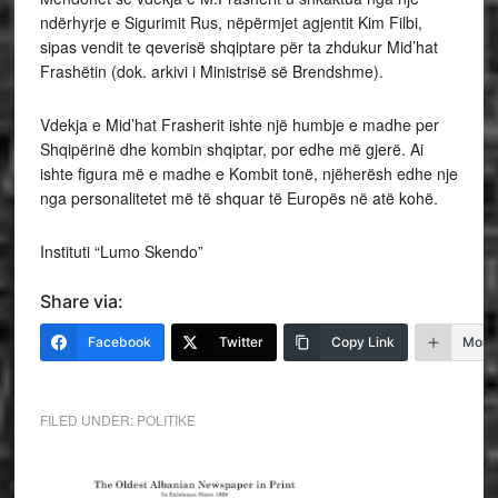
ndërhyrje e Sigurimit Rus, nëpërmjet agjentit Kim Filbi,
sipas vendit te qeverisë shqiptare për ta zhdukur Mid’hat
Frashëtin (dok. arkivi i Ministrisë së Brendshme).
Vdekja e Mid’hat Frasherit ishte një humbje e madhe per
Shqipërinë dhe kombin shqiptar, por edhe më gjerë. Ai
ishte figura më e madhe e Kombit tonë, njëherësh edhe nje
nga personalitetet më të shquar të Europës në atë kohë.
Instituti “Lumo Skendo”
Share via:
Facebook
Twitter
Copy Link
More
FILED UNDER:
POLITIKE