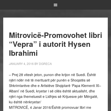
Mitrovicë-Promovohet libri
“Vepra” i autorit Hysen
Ibrahimi
JANUARY 4, 2016
BY
DGRECA
– Prej 28 vitesh jeton, punon dhe krijon në Suedi. Është
njëri ndër më të merituarit për punën e Shoqatës së
Shkrimtarëve dhe e Artistëve Shqiptarë ‘Papa Klementi XI–
Albani’ në Suedi, kryetar i së cilës është aktualisht, dhe
njëri nga themeluesit e Lidhjes së Krijuesve për Mërgatë,
ku është nënkryetar/
MITROVICË, 4 Janar 2016/Është promovuar libri me