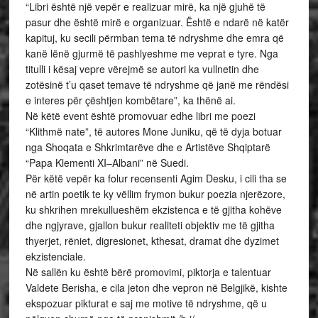
“Libri është një vepër e realizuar mirë, ka një gjuhë të
pasur dhe është mirë e organizuar. Është e ndarë në katër
kapituj, ku secili përmban tema të ndryshme dhe emra që
kanë lënë gjurmë të pashlyeshme me veprat e tyre. Nga
titulli i kësaj vepre vërejmë se autori ka vullnetin dhe
zotësinë t’u qaset temave të ndryshme që janë me rëndësi
e interes për çështjen kombëtare”, ka thënë ai.
Në këtë event është promovuar edhe libri me poezi
“Klithmë nate”, të autores Mone Juniku, që të dyja botuar
nga Shoqata e Shkrimtarëve dhe e Artistëve Shqiptarë
“Papa Klementi XI–Albani” në Suedi.
Për këtë vepër ka folur recensenti Agim Desku, i cili tha se
në artin poetik te ky vëllim frymon bukur poezia njerëzore,
ku shkrihen mrekullueshëm ekzistenca e të gjitha kohëve
dhe ngjyrave, gjallon bukur realiteti objektiv me të gjitha
thyerjet, rëniet, digresionet, kthesat, dramat dhe dyzimet
ekzistenciale.
Në sallën ku është bërë promovimi, piktorja e talentuar
Valdete Berisha, e cila jeton dhe vepron në Belgjikë, kishte
ekspozuar pikturat e saj me motive të ndryshme, që u