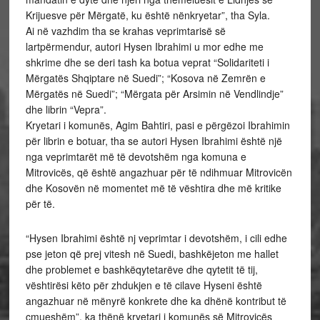
Krijuesve për Mërgatë, ku është nënkryetar”, tha Syla.
Ai në vazhdim tha se krahas veprimtarisë së
lartpërmendur, autori Hysen Ibrahimi u mor edhe me
shkrime dhe se deri tash ka botua veprat “Solidariteti i
Mërgatës Shqiptare në Suedi”; “Kosova në Zemrën e
Mërgatës në Suedi”; “Mërgata për Arsimin në Vendlindje”
dhe librin “Vepra”.
Kryetari i komunës, Agim Bahtiri, pasi e përgëzoi Ibrahimin
për librin e botuar, tha se autori Hysen Ibrahimi është një
nga veprimtarët më të devotshëm nga komuna e
Mitrovicës, që është angazhuar për të ndihmuar Mitrovicën
dhe Kosovën në momentet më të vështira dhe më kritike
për të.
“Hysen Ibrahimi është nj veprimtar i devotshëm, i cili edhe
pse jeton që prej vitesh në Suedi, bashkëjeton me hallet
dhe problemet e bashkëqytetarëve dhe qytetit të tij,
vështirësi këto për zhdukjen e të cilave Hyseni është
angazhuar në mënyrë konkrete dhe ka dhënë kontribut të
çmueshëm”, ka thënë kryetari i komunës së Mitrovicës