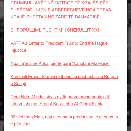
RRUMBULLAKËT NË OSTROS TË KRAJËS PËR
SHPËRNGULJEN E ARBËRESHËVE NGA TREVA
KRAJË-SHESTAN NË ZARË TË DALMACISË
SHPOPULLIMI, PUSHTIMI I SHEKULLIT XXI
VATRA’s Letter to President Trump: End the Hague
Injustice
Nga Tirana në Kukaj për të parë “Lahuta e Malësisë”
Kardinali Ernest Simoni rikthehet si dëshmitar në Burgun
e Spaçit
Dom Ndre Mjeda, sipas dy figurave monumentale të
letrave shqipe, Ernest Koliqit dhe At Gjergj Fishta
36 vjet tranzicion, nga ekonomia prodhuese te ekonomia
e përfitimit