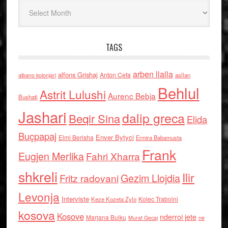
Arkiv
TAGS
arben llalla
alfons Grishaj
Anton Cefa
asllan
albano kolonjari
Behlul
Astrit Lulushi
Aurenc Bebja
Bushati
Jashari
dalip greca
Beqir Sina
Elida
Buçpapaj
Enver Bytyci
Elmi Berisha
Ermira Babamusta
Frank
Eugjen Merlika
Fahri Xharra
shkreli
Ilir
Gezim Llojdia
Fritz radovani
Levonja
Interviste
Kolec Traboini
Keze Kozeta Zylo
kosova
Kosove
nderroi jete
Marjana Bulku
ne
Murat Gecaj