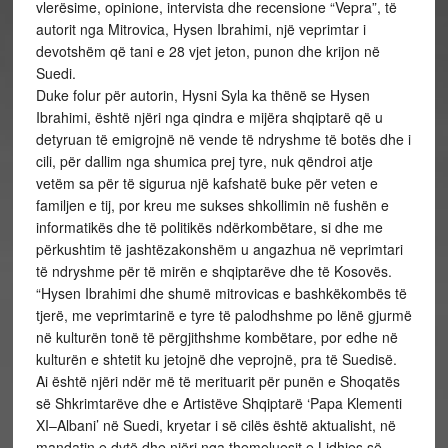
vlerësime, opinione, intervista dhe recensione “Vepra”, të
autorit nga Mitrovica, Hysen Ibrahimi, një veprimtar i
devotshëm që tani e 28 vjet jeton, punon dhe krijon në
Suedi.
Duke folur për autorin, Hysni Syla ka thënë se Hysen
Ibrahimi, është njëri nga qindra e mijëra shqiptarë që u
detyruan të emigrojnë në vende të ndryshme të botës dhe i
cili, për dallim nga shumica prej tyre, nuk qëndroi atje
vetëm sa për të sigurua një kafshatë buke për veten e
familjen e tij, por kreu me sukses shkollimin në fushën e
informatikës dhe të politikës ndërkombëtare, si dhe me
përkushtim të jashtëzakonshëm u angazhua në veprimtari
të ndryshme për të mirën e shqiptarëve dhe të Kosovës.
“Hysen Ibrahimi dhe shumë mitrovicas e bashkëkombës të
tjerë, me veprimtarinë e tyre të palodhshme po lënë gjurmë
në kulturën tonë të përgjithshme kombëtare, por edhe në
kulturën e shtetit ku jetojnë dhe veprojnë, pra të Suedisë.
Ai është njëri ndër më të merituarit për punën e Shoqatës
së Shkrimtarëve dhe e Artistëve Shqiptarë ‘Papa Klementi
XI–Albani’ në Suedi, kryetar i së cilës është aktualisht, në
mandatin e dytë dhe njëri nga themeluesit e Lidhjes së