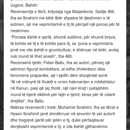
Jugore, Bahtiri.
Recensentja e librit, krijuesja nga Maqedonia, Sadije Aliti,
tha se Ibrahimi me këtë libër shpalos të djeshmen e të
sotmen, që me veprimtarinë e tij të përcjell një porosi për të
nesërmen.
“Porosia është e qartë, shumë sublime, për shumë breza,
të kohës së tij e të kohës para tij, se ‘puna e veprimtaria
jonë me vite është e grumbulluar, e shënuar në letër, andaj
nuk mund të lihet anash”, tha Aliti.
Recensenti tjetër, Fidan Baliu, tha se autori, përveç që
admiron figurat kombëtare, ai edhe zhvlerëson disa
fenomene prapanike, që i sjellin dëm shoqërisë sonë.
“Ai në mënyrë të thuktë e urren hakmarrjen e mbështetur
në Kanun, pasi që siç thotë, një njeri krejt i pafajshëm
mund të bjerë viktimë për fajin e tjetrit, kinse për të ndarë
drejtësi”, tha Baliu.
Ndërsa recensenti i tretë, Muhamet Ibrahimi, tha se librat e
Hysen Ibrahimit janë shndërruar në sinonim të vet autorit
dhe tregojnë qartë për jetën e tij, duke përfaqësuar
denjësisht veprimtarinë e tij, e cila është gjithanshme.