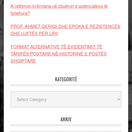
A ndihmon krijimtaria në zbulimin e potencialeve të
fshehura?
PROF. AHMET QERIQI DHE EPOKA E REZISTENCЁS
DHE LUFTЁS PЁR LIRI!
FORMAT ALTERNATIVE TË EVIDENTIMIT TË
TARIFËS POSTARE NË HISTORINË E POSTËS
SHQIPTARE
KATEGORITË
Kategoritë
ARKIV