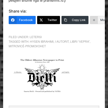
pëlqyen shumë nga të pranishmit./b.j/
Share via:
Facebook
Twitter
Copy Link
More
FILED UNDER:
LETERSI
TAGGED WITH:
HYSEN IBRAHIMI
,
I AUTORIT
,
LIBRI “VEPRA”
,
MITROVICË-PROMOVOHET