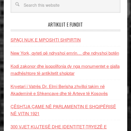
ARTIKUJT E FUNDIT
SPAÇI NUK E MPOSHTI SHPIRTIN
New York, qyteti që ndryshoi emrin… dhe ndryshoi botën
Kodi zakonor dhe isopolifonia dy nga monumentet e gjalla
madhështore të antikitetit shqiptar
Kryetari i Vatrës Dr. Elmi Berisha zhvilloi takim në
Akademinë e Shkencave dhe të Arteve të Kosovës
ÇËSHTJA ÇAME NË PARLAMENTIN E SHQIPËRISË
NË VITIN 1921
300 VJET KUJTESË DHE IDENTITET-TRYEZË E