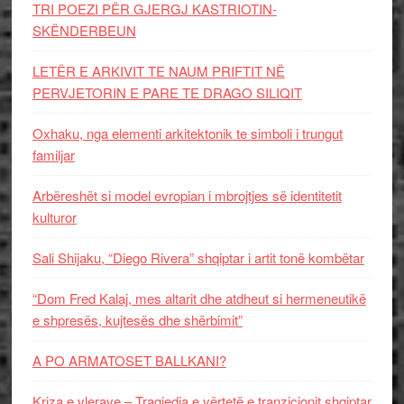
TRI POEZI PËR GJERGJ KASTRIOTIN-
SKËNDERBEUN
LETËR E ARKIVIT TE NAUM PRIFTIT NË
PERVJETORIN E PARE TE DRAGO SILIQIT
Oxhaku, nga elementi arkitektonik te simboli i trungut
familjar
Arbëreshët si model evropian i mbrojtjes së identitetit
kulturor
Sali Shijaku, “Diego Rivera” shqiptar i artit tonë kombëtar
“Dom Fred Kalaj, mes altarit dhe atdheut si hermeneutikë
e shpresës, kujtesës dhe shërbimit”
A PO ARMATOSET BALLKANI?
Kriza e vlerave – Tragjedia e vërtetë e tranzicionit shqiptar