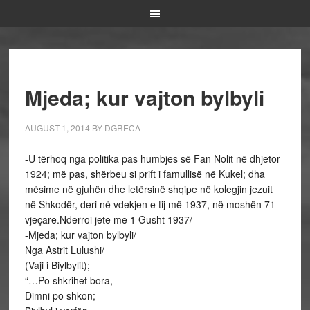
Mjeda; kur vajton bylbyli
AUGUST 1, 2014
BY
DGRECA
-U tërhoq nga politika pas humbjes së Fan Nolit në dhjetor
1924; më pas, shërbeu si prift i famullisë në Kukel; dha
mësime në gjuhën dhe letërsinë shqipe në kolegjin jezuit
në Shkodër, deri në vdekjen e tij më 1937, në moshën 71
vjeçare.Nderroi jete me 1 Gusht 1937/
-Mjeda; kur vajton bylbyli/
Nga Astrit Lulushi/
(Vaji i Biylbylit);
“…Po shkrihet bora,
Dimni po shkon;