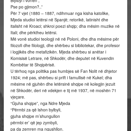
Biylbyl i vorfën ,
Pse po gjimon?..”
Për 7 vjet (1880 – 1887, ndihmuar nga kisha katolike,
Mjeda studioi letërsi në Spanjë; retorikë, latinisht dhe
italisht në Kroaci; shkroi poezi shqip; dha mësim muzike në
Itali; dhe përktheu letërsi.
Më vonë studioi teologji në në Poloni, dhe dha mësime për
filozofi dhe filologji, dhe shërbeu si bibliotekar, dhe profesor
i logjikës dhe metafizikën. Mjeda shërbeu si anëtar i
Komisisë Letrare, në Shkodër, dhe deputet në Kuvendin
Kombëtar të Shqipërisë.
U tërhoq nga politika pas humbjes së Fan Nolit në dhjetor
1924; më pas, shërbeu si prift i famullisë në Kukel; dha
mësime në gjuhën dhe letërsinë shqipe në kolegjin jezuit
në Shkodër, deri në vdekjen e tij më 1937, në moshën 71
vjeçare.
“Gjuha shqipe”, nga Ndre Mjeda
“Përmbi za që lshon bylbyli,
gjuha shqipe m’shungullon
përmbi er’ që jep zymbyli,
pa da zemren ma ngushllon.