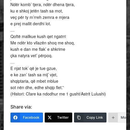
Ndër komb’ tjera, ndër dhena tjera,
ku e shkoj jetën tash sa mot,
veç për ty m’rreh zemra e mjera
e prej mallit derdhi lot.
…
Qoftë mallkue kush qet ngatrri
Me ndër kto vllazën shoq me shoq,
kush e dan me flak’ e shkrime
çka natyra vet’ përpoq.
…
E njat tok’ që je tue gzue,
e ke zan’ tash sa mij’ vjet,
shqiptaria, që mbet mblue
sot nën dhe, edhe shqip flet.”
(Histori: Cfare ka ndodhur me 1 gusht/Astrit Lulushi)
Share via:
Facebook
Twitter
Copy Link
More