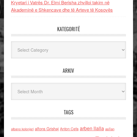
Kryetari i Vatrës Dr. Elmi Berisha zhvilloi takim në
Akademinë e Shkencave dhe të Arteve të Kosovës
KATEGORITË
Kategoritë
ARKIV
Arkiv
TAGS
arben llalla
alfons Grishaj
Anton Cefa
asllan
albano kolonjari