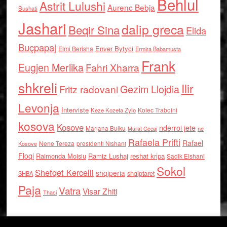
Behlul
Astrit Lulushi
Aurenc Bebja
Bushati
Jashari
dalip greca
Beqir Sina
Elida
Buçpapaj
Enver Bytyci
Elmi Berisha
Ermira Babamusta
Frank
Eugjen Merlika
Fahri Xharra
shkreli
Ilir
Gezim Llojdia
Fritz radovani
Levonja
Interviste
Kolec Traboini
Keze Kozeta Zylo
kosova
Kosove
nderroi jete
Marjana Bulku
ne
Murat Gecaj
Rafaela Prifti
Rafael
Nene Tereza
Kosove
presidenti Nishani
Floqi
Raimonda Moisiu
Ramiz Lushaj
reshat kripa
Sadik Elshani
Sokol
Shefqet Kercelli
shqiperia
shqiptaret
SHBA
Paja
Vatra
Visar Zhiti
Thaci