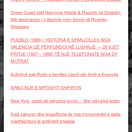
Green Coast sjell Nammos Hotels & Resorts në Shqipëri:
Një destinacion i ri lifestyle merr formë në Rivierën
Shqiptare
PUEBLO (1966) / HISTORIA E SPANJOLLES NGA
VALENCIA QË PËRFUNDOI NË LUSHNJE — 29 VJET
PRITJE (1937 – 1966) TË NJË TELEFONATE NGA DY
MOTRAT
Kujtojmë sakrificën e familjes Lleshi për lirinë e Kosovës
SPAÇI NUK E MPOSHTI SHPIRTIN
New York, qyteti që ndryshoi emrin… dhe ndryshoi botën
Kodi zakonor dhe isopolifonia dy nga monumentet e gjalla
madhështore të antikitetit shqiptar