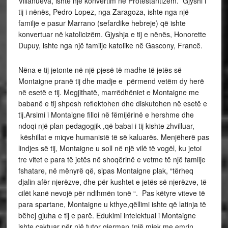
Villanueva, ishte një konvertim në Protestantizëm. Gjyshi i
tij i nënës, Pedro Lopez, nga Zaragoza, ishte nga një
familje e pasur Marrano (sefardike hebreje) që ishte
konvertuar në katolicizëm. Gjyshja e tij e nënës, Honorette
Dupuy, ishte nga një familje katolike në Gascony, Francë.
Nëna e tij jetonte në një pjesë të madhe të jetës së
Montaigne pranë tij dhe madje e përmend vetëm dy herë
në esetë e tij. Megjithatë, marrëdhëniet e Montaigne me
babanë e tij shpesh reflektohen dhe diskutohen në esetë e
tij.Arsimi i Montaigne filloi në fëmijërinë e hershme dhe
ndoqi një plan pedagogjik ,që babai i tij kishte zhvilluar,
këshillat e miqve humanistë të së kaluarës. Menjëherë pas
lindjes së tij, Montaigne u soll në një vilë të vogël, ku jetoi
tre vitet e para të jetës në shoqërinë e vetme të një familje
fshatare, në mënyrë që, sipas Montaigne plak, “tërheq
djalin afër njerëzve, dhe për kushtet e jetës së njerëzve, të
cilët kanë nevojë për ndihmën tonë “. Pas këtyre viteve të
para spartane, Montaigne u kthye,qëllimi ishte që latinja të
bëhej gjuha e tij e parë. Edukimi intelektual i Montaigne
ishte caktuar për një tutor gjerman (një mjek me emrin