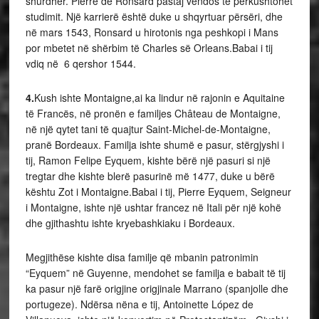
shurdhër. Pierre de Ronsard pastaj vendos të përkushtohet
studimit. Një karrierë është duke u shqyrtuar përsëri, dhe
në mars 1543, Ronsard u hirotonis nga peshkopi i Mans
por mbetet në shërbim të Charles së Orleans.Babai i tij
vdiq në 6 qershor 1544.
4.
Kush ishte Montaigne,ai ka lindur në rajonin e Aquitaine
të Francës, në pronën e familjes Château de Montaigne,
në një qytet tani të quajtur Saint-Michel-de-Montaigne,
pranë Bordeaux. Familja ishte shumë e pasur, stërgjyshi i
tij, Ramon Felipe Eyquem, kishte bërë një pasuri si një
tregtar dhe kishte blerë pasurinë më 1477, duke u bërë
kështu Zot i Montaigne.Babai i tij, Pierre Eyquem, Seigneur
i Montaigne, ishte një ushtar francez në Itali për një kohë
dhe gjithashtu ishte kryebashkiaku i Bordeaux.
Megjithëse kishte disa familje që mbanin patronimin
“Eyquem” në Guyenne, mendohet se familja e babait të tij
ka pasur një farë origjine origjinale Marrano (spanjolle dhe
portugeze). Ndërsa nëna e tij, Antoinette López de