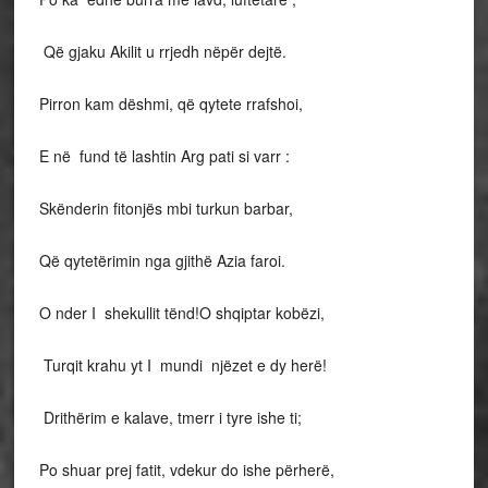
Që gjaku Akilit u rrjedh nëpër dejtë.
Pirron kam dëshmi, që qytete
rrafshoi,
E
në fund të lashtin Arg pati si varr :
Skënderin fitonjës mbi turkun barbar,
Që qytetërimin nga gjithë Azia faroi.
O nder I shekullit tënd!O shqiptar kobëzi,
Turqit krahu yt I mundi njëzet
e
dy herë!
Drithërim e kalave, tmerr i tyre ishe ti;
Po shuar prej fatit, vdekur do ishe përherë,