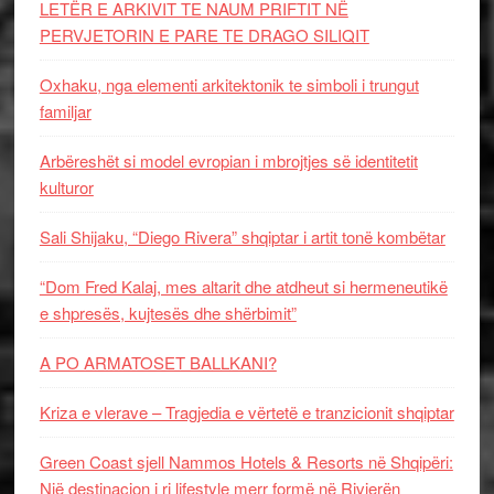
LETËR E ARKIVIT TE NAUM PRIFTIT NË
PERVJETORIN E PARE TE DRAGO SILIQIT
Oxhaku, nga elementi arkitektonik te simboli i trungut
familjar
Arbëreshët si model evropian i mbrojtjes së identitetit
kulturor
Sali Shijaku, “Diego Rivera” shqiptar i artit tonë kombëtar
“Dom Fred Kalaj, mes altarit dhe atdheut si hermeneutikë
e shpresës, kujtesës dhe shërbimit”
A PO ARMATOSET BALLKANI?
Kriza e vlerave – Tragjedia e vërtetë e tranzicionit shqiptar
Green Coast sjell Nammos Hotels & Resorts në Shqipëri:
Një destinacion i ri lifestyle merr formë në Rivierën