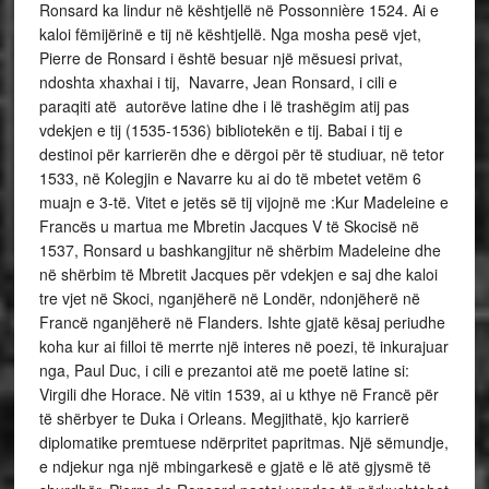
Ronsard ka lindur në kështjellë në Possonnière 1524. Ai e
kaloi fëmijërinë e tij në kështjellë. Nga mosha pesë vjet,
Pierre de Ronsard i është besuar një mësuesi privat,
ndoshta xhaxhai i tij, Navarre, Jean Ronsard, i cili e
paraqiti atë autorëve latine dhe i lë trashëgim atij pas
vdekjen e tij (1535-1536) bibliotekën e tij. Babai i tij e
destinoi për karrierën dhe e dërgoi për të studiuar, në tetor
1533, në Kolegjin e Navarre ku ai do të mbetet vetëm 6
muajn e 3-të. Vitet e jetës së tij vijojnë me :Kur Madeleine e
Francës u martua me Mbretin Jacques V të Skocisë në
1537, Ronsard u bashkangjitur në shërbim Madeleine dhe
në shërbim të Mbretit Jacques për vdekjen e saj dhe kaloi
tre vjet në Skoci, nganjëherë në Londër, ndonjëherë në
Francë nganjëherë në Flanders. Ishte gjatë kësaj periudhe
koha kur ai filloi të merrte një interes në poezi, të inkurajuar
nga, Paul Duc, i cili e prezantoi atë me poetë latine si:
Virgili dhe Horace. Në vitin 1539, ai u kthye në Francë për
të shërbyer te Duka i Orleans. Megjithatë, kjo karrierë
diplomatike premtuese ndërpritet papritmas. Një sëmundje,
e ndjekur nga një mbingarkesë e gjatë e lë atë gjysmë të