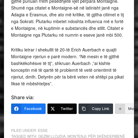
gjithë punuan rreth pesëdhjetë vjet përpara Montaigne.
Shumë nga citatet e Montaigne-së në latinisht janë nga
Adagia e Erasmus, dhe ato më kritike, të gjitha citimet e tij
nga Sokrati. Plutarku mbetet ndoshta influenca më e fortë
e Montaigne, në kuptimin e substancës dhe stilit. Citatet e
Montaigne nga Plutarku në numrin e eseve janë mbi 500.
Kritiku letrar i shekullit të 20-të Erich Auerbach e quajti
Montaigne njeriun e parë modern. “Në mesin e të gjithë
bashkëkohësve të tij”, shkruan Auerbach ,”ai kishte
konceptin më të qartë të problemit të vetë orientimit të
njeriut, dmth. Detyrën për ta bërë veten në shtëpi pa pikat
fikse të mbështetjes”.
Share via:
Facebook
Twitter
Copy Link
More
FILED UNDER:
ESSE
TAGGED WITH:
GEZIM LLOJDIA
,
MONTENJI
,
PËR SKËNDERBENË