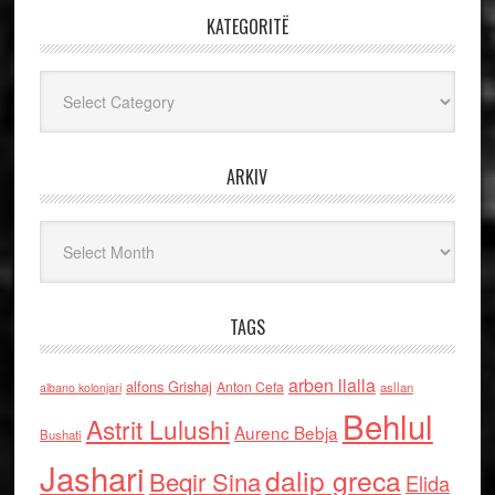
KATEGORITË
Kategoritë
ARKIV
Arkiv
TAGS
arben llalla
alfons Grishaj
Anton Cefa
asllan
albano kolonjari
Behlul
Astrit Lulushi
Aurenc Bebja
Bushati
Jashari
dalip greca
Beqir Sina
Elida