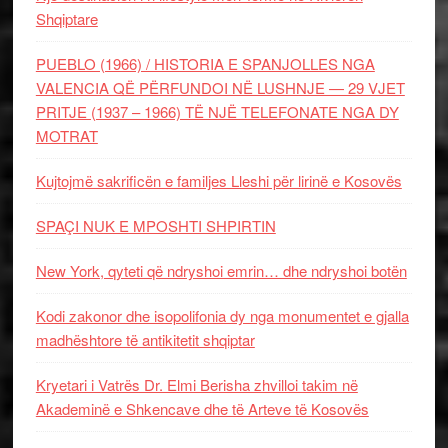
Shqiptare
PUEBLO (1966) / HISTORIA E SPANJOLLES NGA
VALENCIA QË PËRFUNDOI NË LUSHNJE — 29 VJET
PRITJE (1937 – 1966) TË NJË TELEFONATE NGA DY
MOTRAT
Kujtojmë sakrificën e familjes Lleshi për lirinë e Kosovës
SPAÇI NUK E MPOSHTI SHPIRTIN
New York, qyteti që ndryshoi emrin… dhe ndryshoi botën
Kodi zakonor dhe isopolifonia dy nga monumentet e gjalla
madhështore të antikitetit shqiptar
Kryetari i Vatrës Dr. Elmi Berisha zhvilloi takim në
Akademinë e Shkencave dhe të Arteve të Kosovës