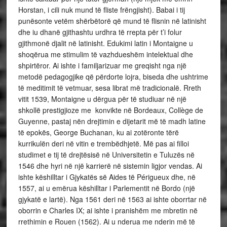
Horstan, i cili nuk mund të fliste frëngjisht). Babai i tij
punësonte vetëm shërbëtorë që mund të flisnin në latinisht
dhe iu dhanë gjithashtu urdhra të rrepta për t’i folur
gjithmonë djalit në latinisht. Edukimi latin i Montaigne u
shoqërua me stimulim të vazhdueshëm intelektual dhe
shpirtëror. Ai ishte i familjarizuar me greqisht nga një
metodë pedagogjike që përdorte lojra, biseda dhe ushtrime
të meditimit të vetmuar, sesa librat më tradicionalë. Rreth
vitit 1539, Montaigne u dërgua për të studiuar në një
shkollë prestigjioze me konvikte në Bordeaux, Collège de
Guyenne, pastaj nën drejtimin e dijetarit më të madh latine
të epokës, George Buchanan, ku ai zotëronte tërë
kurrikulën deri në vitin e trembëdhjetë. Më pas ai filloi
studimet e tij të drejtësisë në Universitetin e Tuluzës në
1546 dhe hyri në një karrierë në sistemin ligjor vendas. Ai
ishte këshilltar i Gjykatës së Aides të Périgueux dhe, në
1557, ai u emërua këshilltar i Parlementit në Bordo (një
gjykatë e lartë). Nga 1561 deri në 1563 ai ishte oborrtar në
oborrin e Charles IX; ai ishte i pranishëm me mbretin në
rrethimin e Rouen (1562). Ai u nderua me nderin më të