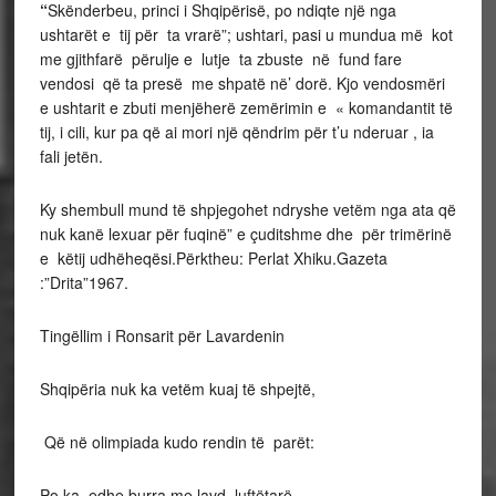
“
S
kënderbeu,
princi i
Shqipërisë,
po ndiqte një nga
ushtarët e
tij
për ta vrarë”;
ushtari,
pasi
u
mundua
më kot
me gjithfarë përulje e lutje ta
zbuste
në
fund
fare
vendosi
që
ta
presë
me
shpatë në’
dorë. Kjo
vendosmë
ri
e ushtarit e zbuti menjëherë
zemërimin e
« komandantit të
tij, i cili, kur pa
që ai
mori një qëndrim për
t’u nderuar ,
ia
fali jetën.
Ky shembull mund të shpjegohet ndryshe vet
ëm
nga ata që
nuk kanë
lexuar
për fuqinë”
e
çuditshme dhe
për trimërinë
e këtij
udhëheqësi.Përktheu: Perlat Xhiku.Gazeta
:”Drita”1967.
Tingëllim i Ronsarit për Lavardenin
Shqipëria nuk ka vetëm kuaj të shpejtë,
Që në olimpiada kudo rendin
të
parët:
Po ka edhe burra me lavd, luftëtarë ,