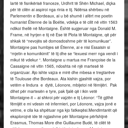
lartë të fisnikërisë franceze, Urdhrit të Shën Michael, diçka
për të cilën ai aspiroi nga rinia e tij. Ndërsa shërbeu në
Parlementin e Bordeaux, ai u bë shumë i afërt me poetin
humanist Étienne de la Boétie, vdekja e të cilit në vitin 1563
ndikoi thellë në Montaigne. Është sugjeruar nga Donald M.
Frame, në hyrjen e tij në Ese të Plota të Montaigne, që për
shkak të “nevojës së domosdoshme për të komunikuar”.
Montaigne pas humbjes së Étienne, ai e nisi Essaisin si
“mjetin e komunikimit” të tij dhe se “lexuesi merr nga vendi i
mikut të vdekur “. Montaigne u martua me Françoise de la
Cassaigne në vitin 1565, ndoshta në një martesë të
organizuar. Ajo ishte vajza e mirë dhe mbesa e tregtarëve
të Toulouse dhe Bordeaux. Ata kishin gjashtë vajza, por
vetëm e lindura e dytë, Léonore, mbijetoi në fëmijëri. Pak
dihet për martesën e tyre, pak fjalë që i ikin vetë
Montaigne-it – ai shkroi për vajzën e tij Léonor: “Të gjithë
fëmijët e mi vdesin në infermieri, por Léonore, vajza jonë e
vetme, e cila ka shpëtuar nga kjo fatkeqësi.Mendimtarët që
eksplorojnë ide të ngjashme për Montaigne përfshijnë
Erasmus, Thomas More dhe Guillaume Budé, të cilët të