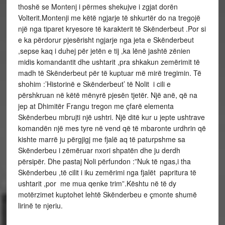
thoshë se Montenj i
përmes
shekujve i zgjat
dorën
Volterit.Montenji me
këtë
ngjarje të shkurtër do
na tregojë
një nga tiparet kryesore të karakterit të Skënderbeut .Por si
e ka përdorur pjesërisht ngjarje nga jeta e Skënderbeut
,sepse kaq i duhej për jetën e tij ,ka lënë jashtë zënien
midis komandantit dhe ushtarit ,pra shkakun zemërimit të
madh të Skënderbeut për të kuptuar më mirë tregimin. Të
shohim :’Historinë e Skënderbeut’ të Nolit i cili e
përshkruan në këtë mënyrë pjesën tjetër. Një anë, që na
jep at Dhimitër Frangu tregon me çfarë elementa
Skënderbeu mbrujti një ushtri. Një ditë kur u jepte ushtrave
komandën një mes tyre në vend që të mbaronte urdhrin që
kishte marrë ju përgjigj me fjalë aq të paturpshme sa
Skënderbeu i zëmëruar nxori shpatën dhe ju derdh
përsipër. Dhe pastaj Noli përfundon :”Nuk të ngas,i tha
Skënderbeu ,të cilit i iku zemërimi nga fjalët papritura të
ushtarit ,por me mua qenke trim”.Kështu në të dy
motërzimet kuptohet lehtë Skënderbeu e çmonte shumë
lirinë te njeriu.