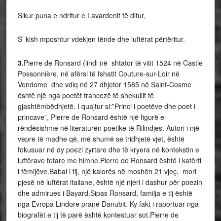
Sikur puna e ndritur e Lavardenit të ditur,
S’ kish mposhtur vdekjen tënde dhe luftërat përtëritur.
3.
Pierre de Ronsard (lindi në shtator të vitit 1524 në Castle
Possonnière, në afërsi të fshatit Couture-sur-Loir në
Vendome dhe vdiq në 27 dhjetor 1585 në Saint-Cosme
është një nga poetët francezë të shekullit të
gjashtëmbëdhjetë. I quajtur si:”Princi i poetëve dhe poet i
princave”, Pierre de Ronsard është një figurë e
rëndësishme në literaturën poetike të Rilindjes. Autori i një
vepre të madhe që, më shumë se tridhjetë vjet, është
fokusuar në dy poezi zyrtare dhe të kryera në kontekstin e
luftërave fetare me himne.Pierre de Ronsard është i katërti
i fëmijëve.Babai i tij, një kalorës në moshën 21 vjeç, mori
pjesë në luftërat italiane, është një njeri i dashur për poezin
dhe admirues i Bayard.Sipas Ronsard, familja e tij është
nga Evropa Lindore pranë Danubit. Ky fakt i raportuar nga
biografët e tij të parë është kontestuar sot.Pierre de