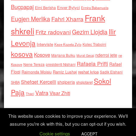
Buçpapaj
Enver Bytyci
Elmi Berisha
Ermira Babamusta
Frank
Eugjen Merlika
Fahri Xharra
shkreli
Ilir
Gezim Llojdia
Fritz radovani
Levonja
Interviste
Kolec Traboini
Keze Kozeta Zylo
kosova
Kosove
nderroi jete
Marjana Bulku
ne
Murat Gecaj
Rafaela Prifti
Rafael
Nene Tereza
Kosove
presidenti Nishani
Floqi
Raimonda Moisiu
Ramiz Lushaj
reshat kripa
Sadik Elshani
Sokol
Shefqet Kercelli
shqiperia
shqiptaret
SHBA
Paja
Vatra
Visar Zhiti
Thaci
This website uses cookies to improve your experience. We'll
assume you're ok with this, but you can opt-out if you wish.
Cookie settings
Log in
ACCEPT