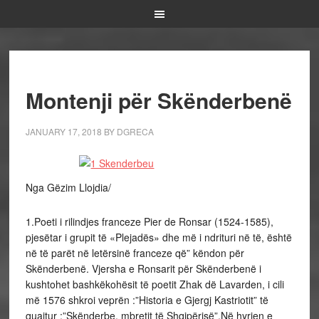
Montenji për Skënderbenë
JANUARY 17, 2018
BY
DGRECA
Nga Gëzim Llojdia/
1.
Poeti i rilindjes franceze
Pier de
Ronsar
(1524-1585),
pjesëtar i
grupit
të «Plejadës» dhe
më i
ndrituri
në
të, është
në të
parët
në letërsinë
fran­
ceze që” këndon për
Skënderbenë.
Vjersha e Ronsarit për Skënderbenë i
kushtohet
bashkëkohësit të
poetit Zhak dë Lavarden, i
cili
më 1576 shkroi veprën :”Historia e Gjergj Kastriotit” të
quajtur :”Skënderbe, mbretit të Shqipërisë”.
Në hyrjen e