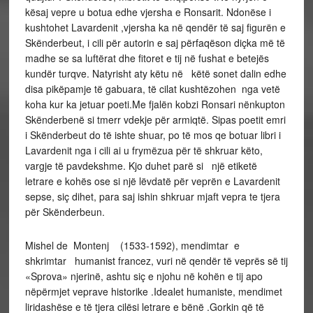
kësaj vepre u botua edhe vjersha e Ronsarit. Ndonëse i
kushtohet Lavardenit ,vjersha ka në qendër të saj figurën e
Skënderbeut, i cili për autorin e saj përfaqëson diçka më të
madhe se sa luftërat dhe fitoret e tij në fushat e betejës
kundër turqve. Natyrisht aty këtu në
këtë
sonet
dalin edhe
disa pikëpamje të gabuara, të cilat kushtëzohen nga vetë
koha
kur ka jetuar poeti.
Me fjalën kobzi Ronsari nënkupton
Skënderbenë si tmerr vdekje për armiqtë. Sipas poetit emri
i Skënderbeut do të ishte shuar, po të mos qe botuar libri i
Lavardenit nga i cili ai u frymëzua për të shkruar këto,
vargje të pavdekshme. Kjo duhet parë si një etiketë
letrare e kohës ose si një lëvdatë për veprën e Lavardenit
sepse, siç dihet, para saj ishin shkruar mjaft vepra te tjera
për
Skë
nderbeun
.
Mishel de Montenj (1533-1592),
mendimtar e
shkrimtar humanist francez, vuri në qendër të veprës së tij
«Sprova» njerinë, ashtu siç e njohu në kohën e tij apo
nëpërmjet veprave historike .Idealet humaniste, mendimet
liridashëse e të tjera cilësi letrare e bënë .Gorkin që të