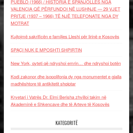
PUEBLO (1966) / HISTORIA E SPANJOLLES NGA
VALENCIA QË PËRFUNDOI NË LUSHNJE — 29 VJET
PRITJE (1937 – 1966) TË NJË TELEFONATE NGA DY
MOTRAT
Kujtojmë sakrificën e familjes Lleshi për lirinë e Kosovës
SPAÇI NUK E MPOSHTI SHPIRTIN
New York, qyteti që ndryshoi emrin… dhe ndryshoi botën
Kodi zakonor dhe isopolifonia dy nga monumentet e gjalla
madhështore të antikitetit shqiptar
Kryetari i Vatrës Dr. Elmi Berisha zhvilloi takim në
Akademinë e Shkencave dhe të Arteve të Kosovës
KATEGORITË