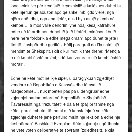
jona kolektive për kryefjalë, kryeshtyllë a kallëzues duhet ta
ketë njeriun që abuzon apo që shkel mbi çdo vlerë, nga
njëra anë, dhe, nga ana tjetër, nuk i hyn asnjë gjemb në
këmbë…, a mos vallë qëndrimi ynë ndaj kësaj katrahure
edhe në të ardhmen duhet të jetë i “afërt, miqësor, i butë…,
herë-herë folklorik a edhe megaloman” apo duhet të jetë i
ftohtë, i ashpër dhe goditës. Këtij paragrafi do t’ia shtoj një
mendim të Shekspirit, i cili dikur moti kishte thënë: “Mendja
e një kombi është arsimi, ndërkaq zemra e një kombi është
morali”.
Edhe në këtë mot në ikje sipër, u paragjykuan zgjedhjet
vendore në Republikën e Kosovës dhe të asaj të
Maqedonisë…, nuk mbetën pas pa u denigruar edhe
zgjedhjet parlamentare në Republikën e Shqipërisë.
Pavarësisht nga “rezultatet” e dala të (pa) pritshme nga
këto “gara”, mbetet të themi e të konstatojmë se këto
zgjedhje duhet të jenë përfundimisht një leksion a edhe një
test përballë Bashkimit Evropian. Këto zgjedhje ngërthenin
në vete votën deliberative të sovranit (zgjedhësit), e cila