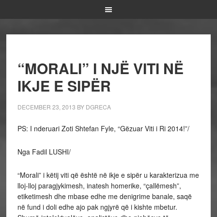
“MORALI” I NJË VITI NË
IKJE E SIPËR
DECEMBER 23, 2013
BY
DGRECA
PS: I nderuari Zoti Shtefan Fyle, “Gëzuar Viti i Ri 2014!”/
Nga Fadil LUSHI/
“Morali” i këtij viti që është në ikje e sipër u karakterizua me
lloj-lloj paragjykimesh, inatesh homerike, “çallëmesh”,
etiketimesh dhe mbase edhe me denigrime banale, saqë
në fund i doli edhe ajo pak ngjyrë që i kishte mbetur.