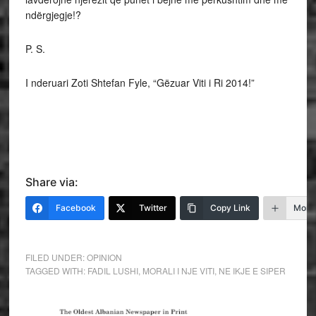
ndërgjegje!?
P. S.
I nderuari Zoti Shtefan Fyle, “Gëzuar Viti i Ri 2014!”
Share via:
Facebook
Twitter
Copy Link
More
FILED UNDER:
OPINION
TAGGED WITH:
FADIL LUSHI
,
MORALI I NJE VITI
,
NE IKJE E SIPER