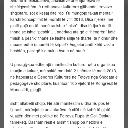
Shumë intelektualëve, analistëve dhe njohësve të
shkëlqyeshëm të rrethanave kulturore gjithandej trevave
shqiptare, sot e kësaj dite “do t’u mungojë takati mental”
karshi konceptimit të moralit të vitit 2013. Disa njerëz, me
plotë gojë do të thonë se ishte “mish”, disa të tjerë do të
thonë se ishte “peshk”…, ndërkaq ata që e “hëngrën” këtë
“mish a peshk” thanë se kishte shije të thartë, të hidhur dhe
mbase edhe (shumë) të kripur!? Vegjetarianët këtë vaki e
heshtën, pasi që kjo nuk u hynte në punë.
U paragjykua edhe një manifestim kulturor që u organizua
muajin e kaluar, më saktë me datë 21 nëntor të motit 2013,
në hapësirat e Qendrës Kulturore në Tetovë nga Shoqata e
pedagogëve shqiptarë, kushtuar 105 vjetorit të Kongresit të
Manastirit, gjegjë-
sisht alfabetit shqip. Në atë manifestim u dhanë, pos të
tjerash, mirënjohje arsimtarëve të cilët një kohë të gjatë
vuajtën dënimet politike në Petrova Rupa të Goli Otokut
famëkeq. Dashamirësit e arsimit shqip pa hezitim e