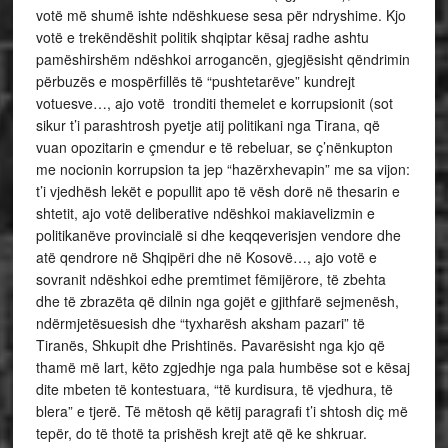
votë më shumë ishte ndëshkuese sesa për ndryshime. Kjo
votë e trekëndëshit politik shqiptar kësaj radhe ashtu
pamëshirshëm ndëshkoi arrogancën, gjegjësisht qëndrimin
përbuzës e mospërfillës të “pushtetarëve” kundrejt
votuesve…, ajo votë tronditi themelet e korrupsionit (sot
sikur t’i parashtrosh pyetje atij politikani nga Tirana, që
vuan opozitarin e çmendur e të rebeluar, se ç’nënkupton
me nocionin korrupsion ta jep “hazërxhevapin” me sa vijon:
t’i vjedhësh lekët e popullit apo të vësh dorë në thesarin e
shtetit, ajo votë deliberative ndëshkoi makiavelizmin e
politikanëve provincialë si dhe keqqeverisjen vendore dhe
atë qendrore në Shqipëri dhe në Kosovë…, ajo votë e
sovranit ndëshkoi edhe premtimet fëmijërore, të zbehta
dhe të zbrazëta që dilnin nga gojët e gjithfarë sejmenësh,
ndërmjetësuesish dhe “tyxharësh aksham pazari” të
Tiranës, Shkupit dhe Prishtinës. Pavarësisht nga kjo që
thamë më lart, këto zgjedhje nga pala humbëse sot e kësaj
dite mbeten të kontestuara, “të kurdisura, të vjedhura, të
blera” e tjerë. Të mëtosh që këtij paragrafi t’i shtosh diç më
tepër, do të thotë ta prishësh krejt atë që ke shkruar.