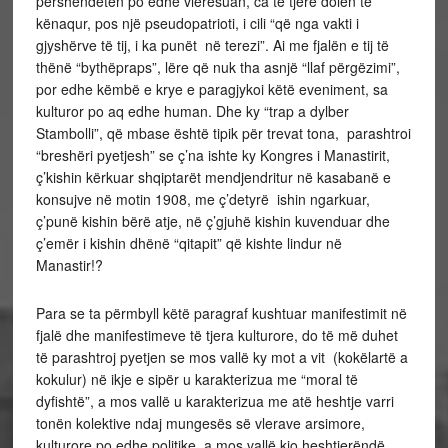
përshëndetën po edhe vlerësuan, ca të tjerë dolën të
kënaqur, pos një pseudopatrioti, i cili “që nga vakti i
gjyshërve të tij, i ka punët në terezi”. Ai me fjalën e tij të
thënë “bythëpraps”, lëre që nuk tha asnjë “llaf përgëzimi”,
por edhe këmbë e krye e paragjykoi këtë eveniment, sa
kulturor po aq edhe human. Dhe ky “trap a dylber
Stambolli”, që mbase është tipik për trevat tona, parashtroi
“breshëri pyetjesh” se ç’na ishte ky Kongres i Manastirit,
ç’kishin kërkuar shqiptarët mendjendritur në kasabanë e
konsujve në motin 1908, me ç’detyrë ishin ngarkuar,
ç’punë kishin bërë atje, në ç’gjuhë kishin kuvenduar dhe
ç’emër i kishin dhënë “qitapit” që kishte lindur në
Manastir!?
Para se ta përmbyll këtë paragraf kushtuar manifestimit në
fjalë dhe manifestimeve të tjera kulturore, do të më duhet
të parashtroj pyetjen se mos vallë ky mot a vit (kokëlartë a
kokulur) në ikje e sipër u karakterizua me “moral të
dyfishtë”, a mos vallë u karakterizua me atë heshtje varri
tonën kolektive ndaj mungesës së vlerave arsimore,
kulturore po edhe politike, a mos vallë kjo heshtjerëndë