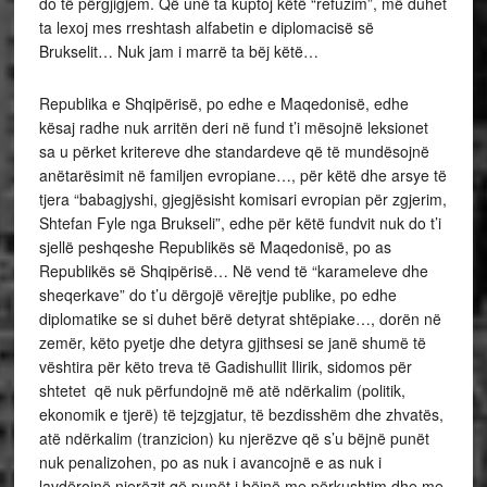
do të përgjigjem. Që unë ta kuptoj këtë “refuzim”, më duhet
ta lexoj mes rreshtash alfabetin e diplomacisë së
Brukselit… Nuk jam i marrë ta bëj këtë…
Republika e Shqipërisë, po edhe e Maqedonisë, edhe
kësaj radhe nuk arritën deri në fund t’i mësojnë leksionet
sa u përket kritereve dhe standardeve që të mundësojnë
anëtarësimit në familjen evropiane…, për këtë dhe arsye të
tjera “babagjyshi, gjegjësisht komisari evropian për zgjerim,
Shtefan Fyle nga Brukseli”, edhe për këtë fundvit nuk do t’i
sjellë peshqeshe Republikës së Maqedonisë, po as
Republikës së Shqipërisë… Në vend të “karameleve dhe
sheqerkave” do t’u dërgojë vërejtje publike, po edhe
diplomatike se si duhet bërë detyrat shtëpiake…, dorën në
zemër, këto pyetje dhe detyra gjithsesi se janë shumë të
vështira për këto treva të Gadishullit Ilirik, sidomos për
shtetet që nuk përfundojnë më atë ndërkalim (politik,
ekonomik e tjerë) të tejzgjatur, të bezdisshëm dhe zhvatës,
atë ndërkalim (tranzicion) ku njerëzve që s’u bëjnë punët
nuk penalizohen, po as nuk i avancojnë e as nuk i
lavdërojnë njerëzit që punët i bëjnë me përkushtim dhe me