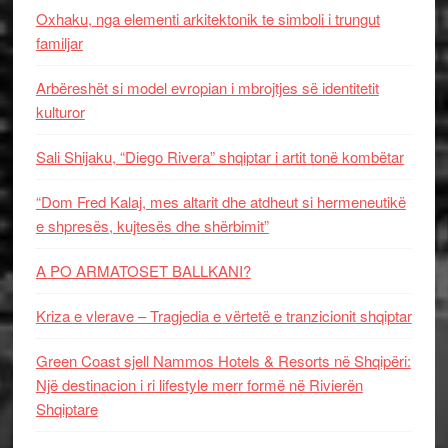
Oxhaku, nga elementi arkitektonik te simboli i trungut
familjar
Arbëreshët si model evropian i mbrojtjes së identitetit
kulturor
Sali Shijaku, “Diego Rivera” shqiptar i artit tonë kombëtar
“Dom Fred Kalaj, mes altarit dhe atdheut si hermeneutikë
e shpresës, kujtesës dhe shërbimit”
A PO ARMATOSET BALLKANI?
Kriza e vlerave – Tragjedia e vërtetë e tranzicionit shqiptar
Green Coast sjell Nammos Hotels & Resorts në Shqipëri:
Një destinacion i ri lifestyle merr formë në Rivierën
Shqiptare