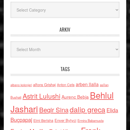
Kategoritë
ARKIV
Arkiv
TAGS
arben llalla
alfons Grishaj
Anton Cefa
asllan
albano kolonjari
Behlul
Astrit Lulushi
Aurenc Bebja
Bushati
Jashari
dalip greca
Beqir Sina
Elida
Buçpapaj
Enver Bytyci
Elmi Berisha
Ermira Babamusta