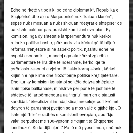
Edhe në “këtë vit politik, po edhe diplomatik”, Republika e
Shqipërisë dhe ajo e Maqedonisë nuk “kaluan klasën”,
sepse nuk i mësuan a nuk i shkruan “detyrat e shtëpisë” që
ua kishte caktuar paraprakisht komisioni evropian. Ky
komision, nga dy shtetet e lartpërmendura nuk kërkoi
retorika politike boshe, përkundrazi u kërkoi që të bëjnë
reforma rrënjësore si në aspekt politik, njashtu edhe në
aspekt ekonomik…, mandej nga ata kërkoi zgjedhje
parlamentare të lira dhe të ndershme, kërkoi që të
çrrënjosin zakonet e vjetra, të flakin korrupsionin, kërkoi
krijimin e një klime dhe filozofibërje politike krejt tjetërfare.
Dhe kur ky komision konstatoi se këto detyra shtëpiake
ishin tipike ballkanase, ministrive për punë të jashtme të
shteteve të lartpërmendura ua “ngriu” marrjen e statusit
kandidat. “Skepticizmi im ndaj kësaj meseleje politike” më
detyron të parashtroj pyetjen se a mos vallë e gjithë kjo JO
ishte një “hile” e radhës e komisionit evropian, apo “kjo
vaki” përputhet me 100-vjetorin e “krijimit të Shqipërisë
londineze”. Ku ta dijë njeri!? Po të më pyesni mua, unë nuk