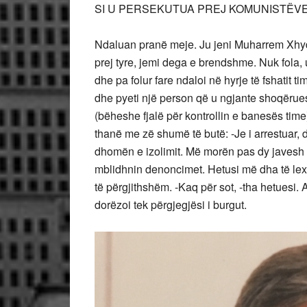
SI U PERSEKUTUA PREJ KOMUNISTËV
Ndaluan pranë meje. Ju jeni Muharrem Xhydoll
prej tyre, jemi dega e brendshme. Nuk fola, u
dhe pa folur fare ndaloi në hyrje të fshatit 
dhe pyeti një person që u ngjante shoqëruesëv
(bëheshe fjalë për kontrollin e banesës tim
thanë me zë shumë të butë: -Je i arrestuar, 
dhomën e izolimit. Më morën pas dy javesh 
mblidhnin denoncimet. Hetusi më dha të lexoj 
të përgjithshëm. -Kaq për sot, -tha hetuesi. 
dorëzoi tek përgjegjësi i burgut.