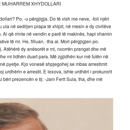
E MUHARREM XHYDOLLARI
ari? Po, -u përgjigja. Do të vish me neve, -foli njëri
 ula në sediljen prapa të xhipit, në mesin e dy civilëve
tim. Ai që rrinte në vendin e parë të makinës, hapi xhamin
e të mi. He, filluan, -tha ai. Mori përgjigjen po.
e). Atëhërë dy anësorët e mi, nxorrën prangat dhe më
dhe mi lidhën duart para. Më zgjidhën kur më futën në
në pyetje. Kjo vonesë shpjegohej se mbas arrestimit
urdhërin e arrestit. E lexova, ishte urdhëri i prokurorit
Ai bëri prezencën e tij: -Jam Ferit Sula, tha, dhe më