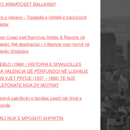
PO ARMATOSET BALLKANI?
za e vlerave – Tragjedia e vërtetë e tranzicionit
iptar
en Coast sjell Nammos Hotels & Resorts në
ipëri: Një destinacion i ri lifestyle merr formë në
ierën Shqiptare
EBLO (1966) / HISTORIA E SPANJOLLES
A VALENCIA QË PËRFUNDOI NË LUSHNJE
29 VJET PRITJE (1937 – 1966) TË NJË
LEFONATE NGA DY MOTRAT
tojmë sakrificën e familjes Lleshi për lirinë e
sovës
AÇI NUK E MPOSHTI SHPIRTIN