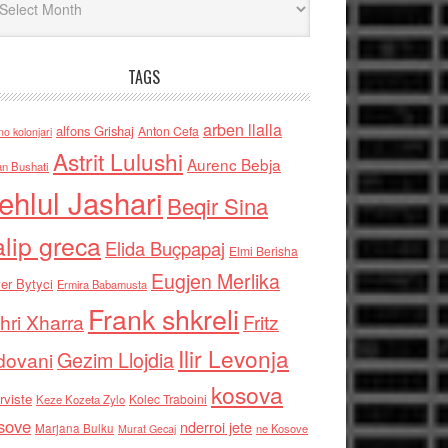
TAGS
arben llalla
alfons Grishaj
Anton Cefa
no kolonjari
Astrit Lulushi
Aurenc Bebja
an Bushati
ehlul Jashari
Beqir Sina
alip greca
Elida Buçpapaj
Elmi Berisha
Eugjen Merlika
er Bytyci
Ermira Babamusta
Frank shkreli
hri Xharra
Fritz
Ilir Levonja
Gezim Llojdia
dovani
kosova
rviste
Kolec Traboini
Keze Kozeta Zylo
sove
nderroi jete
Marjana Bulku
ne Kosove
Murat Gecaj