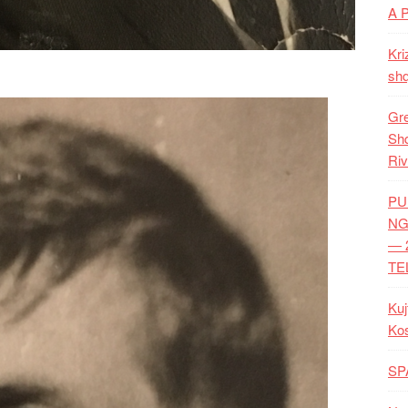
A 
Kri
shq
Gre
Shq
Riv
PU
NG
— 
TE
Kuj
Ko
SP