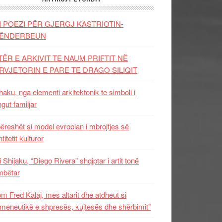
I POEZI PËR GJERGJ KASTRIOTIN-
ËNDERBEUN
TËR E ARKIVIT TE NAUM PRIFTIT NË
RVJETORIN E PARE TE DRAGO SILIQIT
aku, nga elementi arkitektonik te simboli i
ngut familjar
ëreshët si model evropian i mbrojtjes së
titetit kulturor
i Shijaku, “Diego Rivera” shqiptar i artit tonë
mbëtar
m Fred Kalaj, mes altarit dhe atdheut si
meneutikë e shpresës, kujtesës dhe shërbimit”