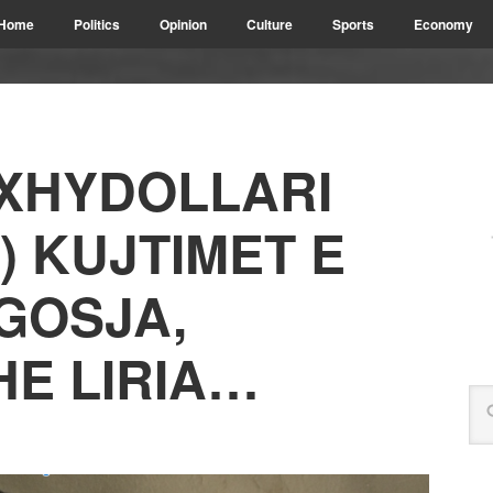
Home
Politics
Opinion
Culture
Sports
Economy
XHYDOLLARI
) KUJTIMET E
RGOSJA,
HE LIRIA…