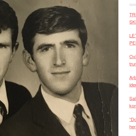
TR
SK
LE
PE
Oxh
tru
Arb
iden
Sal
ko
“Do
her