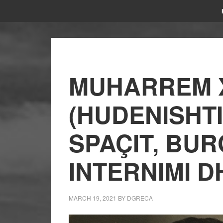
MUHARREM 
(HUDENISHTI
SPAÇIT, BU
INTERNIMI D
MARCH 19, 2021
BY
DGRECA