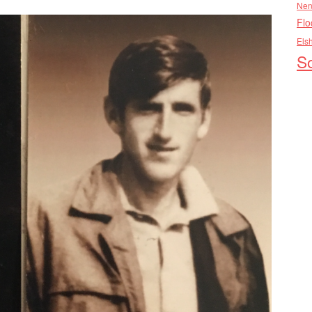
Nen
Flo
Els
So