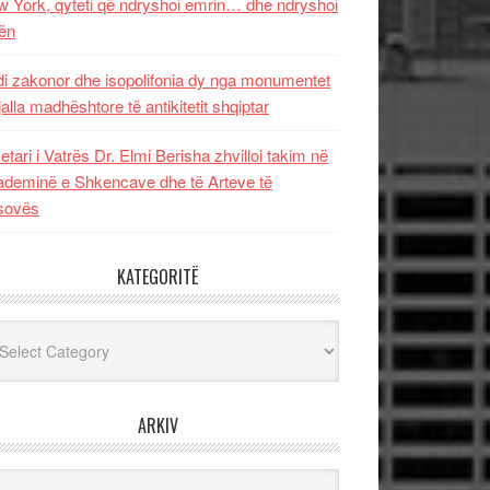
 York, qyteti që ndryshoi emrin… dhe ndryshoi
ën
i zakonor dhe isopolifonia dy nga monumentet
jalla madhështore të antikitetit shqiptar
etari i Vatrës Dr. Elmi Berisha zhvilloi takim në
deminë e Shkencave dhe të Arteve të
sovës
KATEGORITË
egoritë
ARKIV
iv