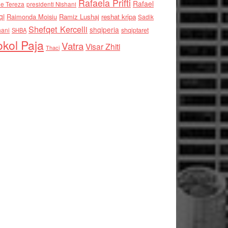
Rafaela Prifti
Rafael
e Tereza
presidenti Nishani
qi
Raimonda Moisiu
Ramiz Lushaj
reshat kripa
Sadik
Shefqet Kercelli
shqiperia
hani
shqiptaret
SHBA
kol Paja
Vatra
Visar Zhiti
Thaci