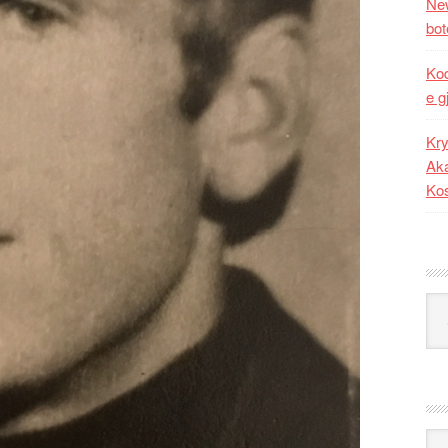
New
bot
Kod
e g
Kry
Aka
Ko
Kat
Ark