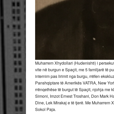
Muharrem Xhydollari (Hudenishti) i persekut
vite në burgun e Spaçit, me 5 familjarë të 
internim pas lirimit nga burgu, rrëfen eksklu
Panshqiptare të Amerikës VATRA, New York, 
rrënqethëse të burgut të Spaçit, njohja me kl
Simoni, Imzot Ernest Troshani, Don Mark Hasi
Dine, Lek Mirakaj e të tjerë. Me Muharrem Xh
Sokol Paja.