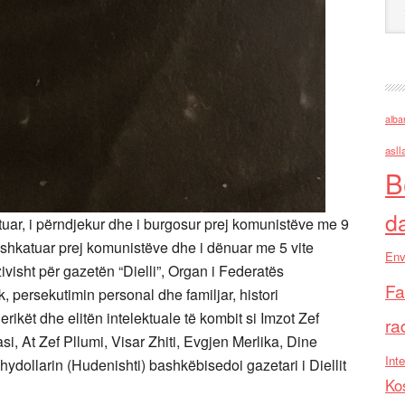
alba
asll
B
d
uar, i përndjekur dhe i burgosur prej komunistëve me 9
pushkatuar prej komunistëve dhe i dënuar me 5 vite
Env
zivisht për gazetën “Dielli”, Organ i Federatës
Fa
persekutimin personal dhe familjar, histori
erikët dhe elitën intelektuale të kombit si Imzot Zef
ra
, At Zef Pllumi, Visar Zhiti, Evgjen Merlika, Dine
Inte
ydollarin (Hudenishti) bashkëbisedoi gazetari i Diellit
Ko