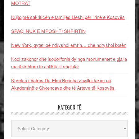
MOTRAT
Kujtojmë sakrificën e familjes Lleshi për lirinë e Kosovës
SPAÇI NUK E MPOSHTI SHPIRTIN
New York, qyteti që ndryshoi emrin… dhe ndryshoi botën
Kodi zakonor dhe isopolifonia dy nga monumentet e gjalla
madhështore të antikitetit shqiptar
Kryetari i Vatrës Dr. Elmi Berisha zhvilloi takim në
Akademinë e Shkencave dhe të Arteve të Kosovës
KATEGORITË
Kategoritë