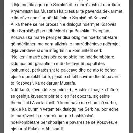
lidhje me dialogun me Serbinë dhe marrëveshjet e arritura.
Kryeministri Isa Mustafa i ka cilësuar të pavenda deklarimet
e liderëve opozitar për kthimin e Serbisë në Kosovë.
Ai ka thënë se me procesin e dialogut ndërmjet Kosovës
dhe Serbisë që po udhëhiqet nga Bashkimi Evropian,
Kosova i ka marrë përsipër disa obligime ndërkombëtare
që ndërlidhen me normalizimin e marrëdhënieve ndërmjet
dyja vendeve si dhe integrimin e komunitetit serb.
“Ne kemi marrë përsipër edhe obligime ndërkombëtare,
sidomos për garantimin e të drejtave të popullatës
joshumicë, përkatësisht të pakicave dhe që ato të bëhen
pjesë e projektit tonë, pjesë e shtetit sovran dhe të pavarur
të Kosovës”, ka deklaruar Mustafa.
Ndërkohë, zëvendëskryeministri , Hashim Thaçi ka thënë
se çështja kryesore për të cilën flet opozita, siç është
themelimi i Asociacionit të komunave me shumicë serbe,
nuk e ka burimin vetëm tek dialogu me Serbinë, por edhe
te marrëveshja e koordinuar me bashkësinë
ndërkombëtare për shpalljen e pavarësisë së Kosovës, e
njohur si Pakoja e Ahtisaarit.