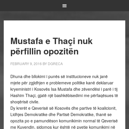
Mustafa e Thaçi nuk
përfillin opozitën
FEBRUARY 9, 2016
BY
DGRECA
Dhuna dhe bllokimi i punës së institucioneve nuk janë
mjete për zgjidhjen e problemeve politike kanë deklaruar
kryeministri i Kosovës Isa Mustafa dhe zëvendësi i parë i tij
Hashim Thaçi, gjatë një bashkëbisedimi me përfaqësues të
shoqërisë civile.
Dy krerët e Qeverisë së Kosovës dhe partive të koalicionit,
Lidhjes Demokratike dhe Partisë Demokratike, thanë se
opozita po e pamundëson komunikimin normal të Qeverisë
me Kuvendin, sidomos kur është në pyetje komunikimi në