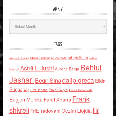
ARKIV
Arkiv
TAGS
arben llalla
alfons Grishaj
Anton Cefa
asllan
albano kolonjari
Behlul
Astrit Lulushi
Aurenc Bebja
Bushati
Jashari
dalip greca
Beqir Sina
Elida
Buçpapaj
Enver Bytyci
Elmi Berisha
Ermira Babamusta
Frank
Eugjen Merlika
Fahri Xharra
shkreli
Ilir
Gezim Llojdia
Fritz radovani