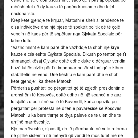
mbështetet në dy kauza të paqëndrueshme dhe tejet
nacionaliste.
Krejt këtë gjendje të krijuar, Matoshi e sheh si tendencë të
disa individëve dhe një pjese të spektrit politik që të çojë
vendin në kaos për të shpëtuar nga Gjykata Speciale për
krime lufte.
“Vazhdimisht e kam parë dhe vazhdojë ta shoh një krye-
kauzë e cila është Gjykata Speciale. Dikush po tenton që t’i
shmanget kësaj Gjykate qoftë edhe duke e dërguar vendin
buzë luftës civile për t’u imponuar nesër si fuqi që e kthen
stabilitetin ne vend. Unë kështu e kam parë dhe e shoh
këtë gjendje”, ka thënë Matoshi.
Përderisa pushteti po përgatitet që të zgjedh presidentin e
ardhshëm të Kosovës, qoftë edhe në një seancë me gaz
lotsjellës e polici në sallë të Kuvendit, kurse opozita po
përgatitet për protesta në ditën e pavarësisë së Kosovës,
Matoshi u ka bërë thirrje të dyja palëve që të ulen dhe të
arrijnë marrëveshje.
Kjo marrëveshje, sipas tij, do të përmbante në vete reforma
në gjithë sistemin në mënyrë që vendi të mos futet më në