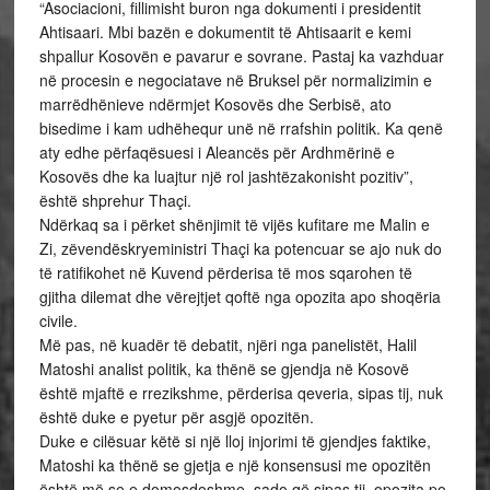
“Asociacioni, fillimisht buron nga dokumenti i presidentit
Ahtisaari. Mbi bazën e dokumentit të Ahtisaarit e kemi
shpallur Kosovën e pavarur e sovrane. Pastaj ka vazhduar
në procesin e negociatave në Bruksel për normalizimin e
marrëdhënieve ndërmjet Kosovës dhe Serbisë, ato
bisedime i kam udhëhequr unë në rrafshin politik. Ka qenë
aty edhe përfaqësuesi i Aleancës për Ardhmërinë e
Kosovës dhe ka luajtur një rol jashtëzakonisht pozitiv”,
është shprehur Thaçi.
Ndërkaq sa i përket shënjimit të vijës kufitare me Malin e
Zi, zëvendëskryeministri Thaçi ka potencuar se ajo nuk do
të ratifikohet në Kuvend përderisa të mos sqarohen të
gjitha dilemat dhe vërejtjet qoftë nga opozita apo shoqëria
civile.
Më pas, në kuadër të debatit, njëri nga panelistët, Halil
Matoshi analist politik, ka thënë se gjendja në Kosovë
është mjaftë e rrezikshme, përderisa qeveria, sipas tij, nuk
është duke e pyetur për asgjë opozitën.
Duke e cilësuar këtë si një lloj injorimi të gjendjes faktike,
Matoshi ka thënë se gjetja e një konsensusi me opozitën
është më se e domosdoshme, sado që sipas tij, opozita po