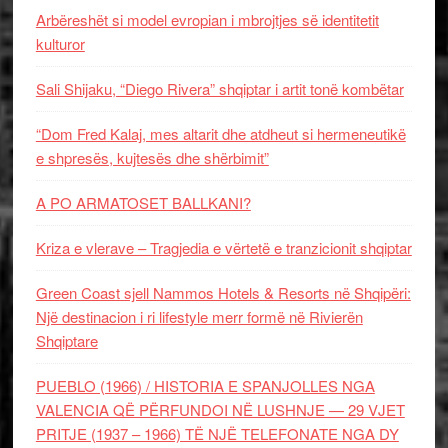
Arbëreshët si model evropian i mbrojtjes së identitetit
kulturor
Sali Shijaku, “Diego Rivera” shqiptar i artit tonë kombëtar
“Dom Fred Kalaj, mes altarit dhe atdheut si hermeneutikë
e shpresës, kujtesës dhe shërbimit”
A PO ARMATOSET BALLKANI?
Kriza e vlerave – Tragjedia e vërtetë e tranzicionit shqiptar
Green Coast sjell Nammos Hotels & Resorts në Shqipëri:
Një destinacion i ri lifestyle merr formë në Rivierën
Shqiptare
PUEBLO (1966) / HISTORIA E SPANJOLLES NGA
VALENCIA QË PËRFUNDOI NË LUSHNJE — 29 VJET
PRITJE (1937 – 1966) TË NJË TELEFONATE NGA DY