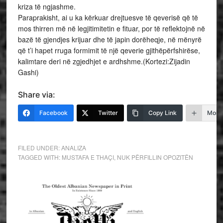
kriza të ngjashme.
Paraprakisht, ai u ka kërkuar drejtuesve të qeverisë që të
mos thirren më në legjitimitetin e fituar, por të reflektojnë në
bazë të gjendjes krijuar dhe të japin dorëheqje, në mënyrë
që t’i hapet rruga formimit të një qeverie gjithëpërfshirëse,
kalimtare deri në zgjedhjet e ardhshme.(Kortezi:Zijadin
Gashi)
Share via:
Facebook
Twitter
Copy Link
More
FILED UNDER:
ANALIZA
TAGGED WITH:
MUSTAFA E THAÇI
,
NUK PËRFILLIN OPOZITËN