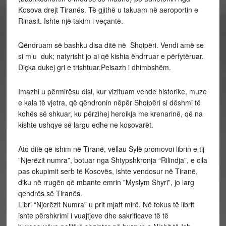
Kosova drejt Tiranës. Të gjithë u takuam në aeroportin e
Rinasit. Ishte një takim i veçantë.
Qëndruam së bashku disa ditë në Shqipëri. Vendi amë se
si m’u duk; natyrisht jo ai që kishia ëndrruar e përfytëruar.
Diçka dukej gri e trishtuar.Peisazh i dhimbshëm.
Imazhi u përmirësu disi, kur vizituam vende historike, muze
e kala të vjetra, që qëndronin nëpër Shqipëri si dëshmi të
kohës së shkuar, ku përzihej heroikja me krenarinë, që na
kishte ushqye së largu edhe ne kosovarët.
Ato ditë që ishim në Tiranë, vëllau Sylë promovoi librin e tij
”Njerëzit numra”, botuar nga Shtypshkronja “Rilindja”, e cila
pas okupimit serb të Kosovës, ishte vendosur në Tiranë,
diku në rrugën që mbante emrin ”Myslym Shyri”, jo larg
qendrës së Tiranës.
Libri “Njerëzit Numra” u prit mjaft mirë. Në fokus të librit
ishte përshkrimi i vuajtjeve dhe sakrificave të të