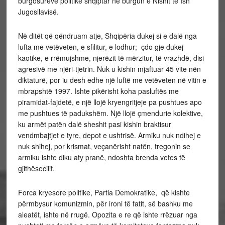
burgosurëve politikë shqiptar në burgun e Nishit të Ish
Jugosllavisë.
Në ditët që qëndruam atje, Shqipëria dukej si e dalë nga
lufta me vetëveten, e sfilitur, e lodhur; çdo gje dukej
kaotike, e rrëmujshme, njerëzit të mërzitur, të vrazhdë, disi
agresivë me njëri-tjetrin. Nuk u kishin mjaftuar 45 vite nën
diktaturë, por iu desh edhe një luftë me vetëveten në vitin e
mbrapshtë 1997. Ishte pikërisht koha pasluftës me
piramidat-fajdetë, e një llojë kryengritjeje pa pushtues apo
me pushtues të padukshëm. Një llojë çmendurie kolektive,
ku armët patën dalë sheshit pasi kishin braktisur
vendmbajtjet e tyre, depot e ushtrisë. Armiku nuk ndihej e
nuk shihej, por krismat, veçanërisht natën, tregonin se
armiku ishte diku aty pranë, ndoshta brenda vetes të
gjithësecilit.
Forca kryesore politike, Partia Demokratike, që kishte
përmbysur komunizmin, për ironi të fatit, së bashku me
aleatët, ishte në rrugë. Opozita e re që ishte rrëzuar nga