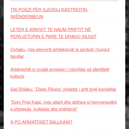
TRI POEZI PËR GJERGJ KASTRIOTIN-
SKËNDERBEUN
LETËR E ARKIVIT TE NAUM PRIFTIT NË
PERVJETORIN E PARE TE DRAGO SILIQIT
Oxhaku, nga elementi arkitektonik te simboli i trungut
familjar
Arbëreshët si model evropian i mbrojtjes së identitetit
kulturor
Sali Shijaku, “Diego Rivera” shqiptar i artit tonë kombëtar
“Dom Fred Kalaj, mes altarit dhe atdheut si hermeneutikë
e shpresës, kujtesës dhe shërbimit”
A PO ARMATOSET BALLKANI?