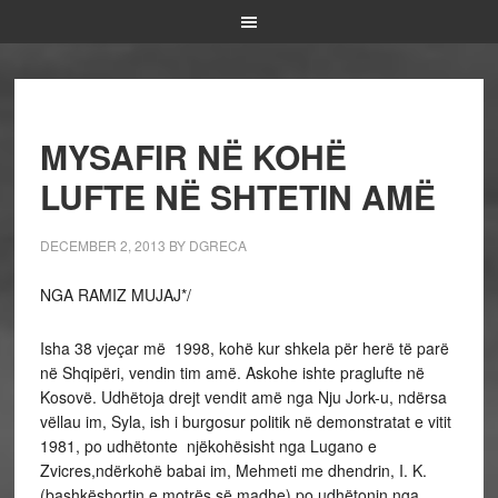
MYSAFIR NË KOHË
LUFTE NË SHTETIN AMË
DECEMBER 2, 2013
BY
DGRECA
NGA RAMIZ MUJAJ*/
Isha 38 vjeçar më 1998, kohë kur shkela për herë të parë
në Shqipëri, vendin tim amë. Askohe ishte praglufte në
Kosovë. Udhëtoja drejt vendit amë nga Nju Jork-u, ndërsa
vëllau im, Syla, ish i burgosur politik në demonstratat e vitit
1981, po udhëtonte njëkohësisht nga Lugano e
Zvicres,ndërkohë babai im, Mehmeti me dhendrin, I. K.
(bashkëshortin e motrës së madhe) po udhëtonin nga