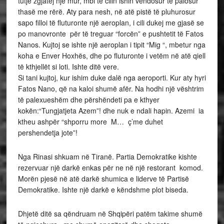
tutje zgjatej një mur, mbi të cilin ishin vendosur të palosur
thasë me rërë. Aty para nesh, në atë pistë të pluhurosur
sapo filloi të fluturonte një aeroplan, i cili dukej me gjasë se
po manovronte për të treguar “forcën” e pushtetit të Fatos
Nanos. Kujtoj se ishte një aeroplan i tipit “Mig “, mbetur nga
koha e Enver Hoxhës, dhe po fluturonte i vetëm në atë qiell
të kthjellët si loti. Ishte ditë vere.
Si tani kujtoj, kur ishim duke dalë nga aeroporti. Kur aty hyri
Fatos Nano, që na kaloi shumë afër. Na hodhi një vështrim
të palexueshëm dhe përshëndeti pa e kthyer
kokën:“Tungjatjeta Azem”! dhe nuk e ndali hapin. Azemi ia
ktheu ashpër “shporru more M… ç’me duhet
pershendetja jote”!
Nga Rinasi shkuam në Tiranë. Partia Demokratike kishte
rezervuar një darkë enkas për ne në një restorant komod.
Morën pjesë në atë darkë shumica e liderve të Partisë
Demokratike. Ishte një darkë e këndshme plot biseda.
Dhjetë ditë sa qëndruam në Shqipëri patëm takime shumë