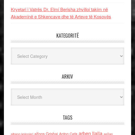
Kryetari i Vatrës Dr. Elmi Berisha zhvilloi takim në
Akademinë e Shkencave dhe të Arteve të Kosovës
KATEGORITË
Kategoritë
ARKIV
Arkiv
TAGS
arben llalla
alfons Grishaj
Anton Cefa
asllan
albano kolonjari