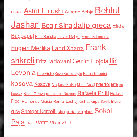
Behlul
Astrit Lulushi
Aurenc Bebja
Bushati
Jashari
dalip greca
Beqir Sina
Elida
Buçpapaj
Enver Bytyci
Elmi Berisha
Ermira Babamusta
Frank
Eugjen Merlika
Fahri Xharra
shkreli
Ilir
Gezim Llojdia
Fritz radovani
Levonja
Interviste
Kolec Traboini
Keze Kozeta Zylo
kosova
Kosove
nderroi jete
Marjana Bulku
ne
Murat Gecaj
Rafaela Prifti
Rafael
Nene Tereza
Kosove
presidenti Nishani
Floqi
Raimonda Moisiu
Ramiz Lushaj
reshat kripa
Sadik Elshani
Sokol
Shefqet Kercelli
shqiperia
shqiptaret
SHBA
Paja
Vatra
Visar Zhiti
Thaci