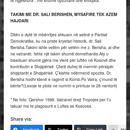
të ngjeshura , me shumë opozitarë dhe shoqata.
TAKIMI ME DR. SALI BERISHEN, MYSAFIRE TEK AZEM
HAJDARI
Ditën e dytë të mbërritjes shkuam në selinë e Partisë
Demokratike, ku na priste kryetari historik, dr. Sali
Berisha.Takimi ishte vetëm për vetëm me z. Berisha, ai dhe
ne vatranët. Ishte një takim shumë domethanës.Aty u
biseduan shumë gjëra me vlerë për luftën në Kosovë dhe
kontributin e Shqipërisë. Çfarë duhej të merrnin përsipër
shqiptarët e Shqipërisë. Ç’kishte ndërmend opozita. Dr.
Berisha hodhi idenë e ragimit si Komb.Po Vatra, ç’mund të
bënte?(Lexoje te plote ne numrin e printuar te 28 nentorit)
* Ne foto: Qershor 1998. Vatranet drejt Tropojes per t’u
takuar me te plagosurit e Luftes se Kosoves.
Share via:
Facebook
Twitter
Copy Link
More