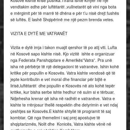
Kosovë kishte krisë pushka.Tirana ishte kthyer në një
vendtakim edhe për luftëtarët ,vullnetarët që vini nga bota
e mërgimit për të marrë të dhëna e për t’u nisë drejt fushës
së luftës. E lashë Shqipërinë me një pezm brenda vetes.
VIZITA E DYTË ME VATRANËT
Vizita e dytë imja i takon muajit qershor të po atij viti. Lufta
në Kosovë sapo kishte nisë. Kjo vizitë ishte e organizuar
nga Federata Panshqiptare e Amerikës”Vatra”. Pra unë
isha në përbërje të një delegacioni të vatranëve. Ishin kohë
kritike për popullin e Kosovës. Vatra kishte vendosë që të
jepte kontributin e vet moral dhe financiar për bijtë e
lirisë,luftëtarët dhe popullin e Kosovës në ato kohë tepër
kritike, kur bisha serbe ishte hedhur në sulm si e tërbuar.
Ndjehesha krenar që isha në radhët e vatranëve. Vatra e
kishte te rrënjosur thellë respektin dhe detyrimin e vet ndaj
çeshtjes se Kosovës.E kishte shtyllë të programit të saj
kombtar. Që nga themelimi i saj prej apostujve të
shqiptarizmës, Nolit dhe Konicës, Vatra kishte vënë në