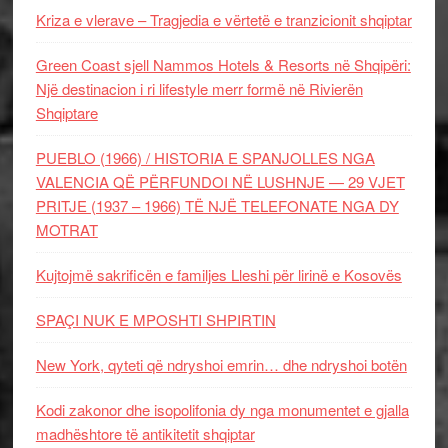
Kriza e vlerave – Tragjedia e vërtetë e tranzicionit shqiptar
Green Coast sjell Nammos Hotels & Resorts në Shqipëri:
Një destinacion i ri lifestyle merr formë në Rivierën
Shqiptare
PUEBLO (1966) / HISTORIA E SPANJOLLES NGA
VALENCIA QË PËRFUNDOI NË LUSHNJE — 29 VJET
PRITJE (1937 – 1966) TË NJË TELEFONATE NGA DY
MOTRAT
Kujtojmë sakrificën e familjes Lleshi për lirinë e Kosovës
SPAÇI NUK E MPOSHTI SHPIRTIN
New York, qyteti që ndryshoi emrin… dhe ndryshoi botën
Kodi zakonor dhe isopolifonia dy nga monumentet e gjalla
madhështore të antikitetit shqiptar