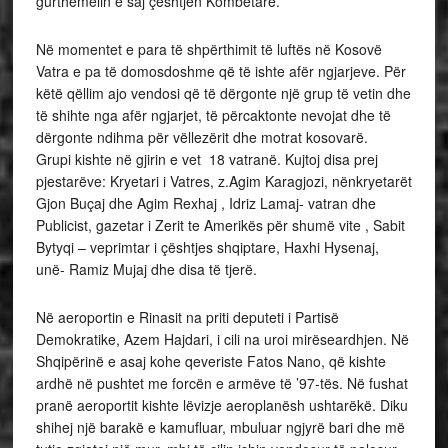
gurthemelin e saj çështjen Kombëtare.
Në momentet e para të shpërthimit të luftës në Kosovë
Vatra e pa të domosdoshme që të ishte afër ngjarjeve. Për
këtë qëllim ajo vendosi që të dërgonte një grup të vetin dhe
të shihte nga afër ngjarjet, të përcaktonte nevojat dhe të
dërgonte ndihma për vëllezërit dhe motrat kosovarë.
Grupi kishte në gjirin e vet 18 vatranë. Kujtoj disa prej
pjestarëve: Kryetari i Vatres, z.Agim Karagjozi, nënkryetarët
Gjon Buçaj dhe Agim Rexhaj , Idriz Lamaj- vatran dhe
Publicist, gazetar i Zerit te Amerikës për shumë vite , Sabit
Bytyqi – veprimtar i çështjes shqiptare, Haxhi Hysenaj,
unë- Ramiz Mujaj dhe disa të tjerë.
Në aeroportin e Rinasit na priti deputeti i Partisë
Demokratike, Azem Hajdari, i cili na uroi mirëseardhjen. Në
Shqipërinë e asaj kohe qeveriste Fatos Nano, që kishte
ardhë në pushtet me forcën e armëve të ’97-tës. Në fushat
pranë aeroportit kishte lëvizje aeroplanësh ushtarëkë. Diku
shihej një barakë e kamufluar, mbuluar ngjyrë bari dhe më