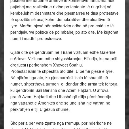
pushteti me forcën e armëve të komiteteve fantazma nuk
pajtohej me realitetin e ri dhe po tentonte të ringrihej në
këmbë.Ishim dëshmitarë dhe pjesmarrës të disa protestave
të opozitës së asaj kohe, demokratëve dhe aleatëve të
tyre. Morëm pjesë për solidarizim edhe në protestën e të
përndjekurve politikë që po mbahej po ato ditë. Më kujtohet
numri i madh i protestuesve.
Gjatë ditë që qëndruam në Tiranë vizituam edhe Galerinë
e Arteve. Vizituam edhe shtypshkronjen Rilindja, ku na priti
drejtuesi i përkohshëm Xhevdet Spahiu.
Protestat ishin të shpeshta ato ditë. U bëmë pjesë e tyre.
Në njërën nga ato, ku pjesmarrësit ishin të shumtë në
numër, shpertheva turmën e dendur dhe arrita tek foltorja,
ku qendronin Sali Berisha dhe Azem Hajdari. U afrova
pranë Azem Hajdarit dhe i thashë që sillja përshëndetje
nga vatranët e Amerikës dhe se une isha një vatran në
përkrahjen e tij. U gëzua shumë.
Shqipëria për vete zjente nga rrëmuja, por ndërkohë në