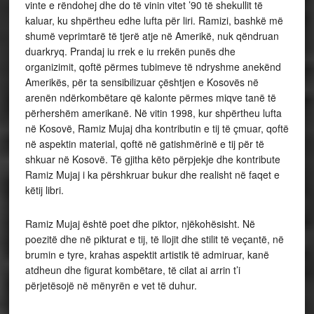
vinte e rëndohej dhe do të vinin vitet ’90 të shekullit të
kaluar, ku shpërtheu edhe lufta për liri. Ramizi, bashkë më
shumë veprimtarë të tjerë atje në Amerikë, nuk qëndruan
duarkryq. Prandaj iu rrek e iu rrekën punës dhe
organizimit, qoftë përmes tubimeve të ndryshme anekënd
Amerikës, për ta sensibilizuar çështjen e Kosovës në
arenën ndërkombëtare që kalonte përmes miqve tanë të
përhershëm amerikanë. Në vitin 1998, kur shpërtheu lufta
në Kosovë, Ramiz Mujaj dha kontributin e tij të çmuar, qoftë
në aspektin material, qoftë në gatishmërinë e tij për të
shkuar në Kosovë. Të gjitha këto përpjekje dhe kontribute
Ramiz Mujaj i ka përshkruar bukur dhe realisht në faqet e
këtij libri.
Ramiz Mujaj është poet dhe piktor, njëkohësisht. Në
poezitë dhe në pikturat e tij, të llojit dhe stilit të veçantë, në
brumin e tyre, krahas aspektit artistik të admiruar, kanë
atdheun dhe figurat kombëtare, të cilat ai arrin t’i
përjetësojë në mënyrën e vet të duhur.