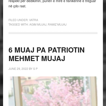
respekt për dedikimin, punën e mirë e fisnikërinë e treguar
në çdo rast.
FILED UNDER:
VATRA
TAGGED WITH:
AGIM MUJAJ
,
RAMIZ MUJAJ
6 MUAJ PA PATRIOTIN
MEHMET MUJAJ
JUNE 29, 2022
BY
S P