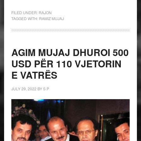
FILED UNDER:
RAJON
TAGGED WITH:
RAMIZ MUJAJ
AGIM MUJAJ DHUROI 500
USD PËR 110 VJETORIN
E VATRËS
JULY 29, 2022
BY
S P