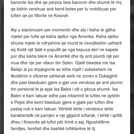
banonte Isa dhe qe perpos Ises banonin dhe shumë të rinj
qe kishin vershuar anë kend botes per tu mobilizuar per
luften qe po fillonte ne Kosovë.
Aty
u stacionuam per momentin dhe aty i kisha te gjitha
mjetet per lufte qe kisha sjellur nga Amerika. Kisha sjellur
shume mjete te ndryshme qe mund te nevojiteshin ushtarit
siç thotë një fjalë e popullit qe nga kepuca deri ne kapele
por dhe kisha blere ne Amerikë dhe dy anti plumb një per
mua dhe nje per vllaun tim Sylen. Gjatë bisedes me Isa
Balajn ai po shpjegonte se ishte mjaft i sukseshem ne
likuidimin e oficerve ushtarak serb ne zonen e Dukagjinit
dhe pasi biseduam gjere e gjat une vendosa qe anti plumin
tim personal te ja epja Isa Bales i cili u gëzua shumë. Isa
Balen e kam takuar edhe pas mbarimit te luftes ne qytetin
e Pejes dhe kemi biseduar gjere e gjate per luften dhe
pastaj nuk e kam takuar. Vërtetë ishte i vendosur ishte
karakteristik në pamjen e nje gjiganti luftarak. I lehtë i qoftë
dheu i Kosovës që luftoi për lirinë e saj. Ngushëllime
familjes, farefisit dhe bashkë luftëtarëve të tij.