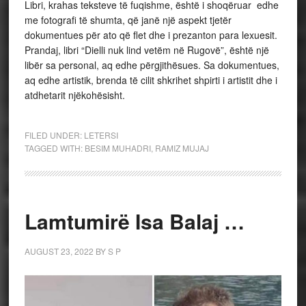
Libri, krahas teksteve të fuqishme, është i shoqëruar edhe
me fotografi të shumta, që janë një aspekt tjetër
dokumentues për ato që flet dhe i prezanton para lexuesit.
Prandaj, libri “Dielli nuk lind vetëm në Rugovë”, është një
libër sa personal, aq edhe përgjithësues. Sa dokumentues,
aq edhe artistik, brenda të cilit shkrihet shpirti i artistit dhe i
atdhetarit njëkohësisht.
FILED UNDER:
LETERSI
TAGGED WITH:
BESIM MUHADRI
,
RAMIZ MUJAJ
Lamtumirë Isa Balaj …
AUGUST 23, 2022
BY
S P