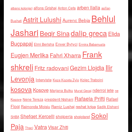
arben llalla
alfons Grishaj
Anton Cefa
asllan
albano kolonjari
Behlul
Astrit Lulushi
Aurenc Bebja
Bushati
Jashari
dalip greca
Beqir Sina
Elida
Buçpapaj
Enver Bytyci
Elmi Berisha
Ermira Babamusta
Frank
Eugjen Merlika
Fahri Xharra
shkreli
Ilir
Gezim Llojdia
Fritz radovani
Levonja
Interviste
Kolec Traboini
Keze Kozeta Zylo
kosova
Kosove
nderroi jete
Marjana Bulku
ne
Murat Gecaj
Rafaela Prifti
Rafael
Nene Tereza
Kosove
presidenti Nishani
Floqi
Raimonda Moisiu
Ramiz Lushaj
reshat kripa
Sadik Elshani
Sokol
Shefqet Kercelli
shqiperia
shqiptaret
SHBA
Paja
Vatra
Visar Zhiti
Thaci