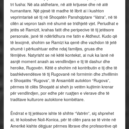
tri fusha: Në ata atdhetare, në atë krijuese dhe në atë
humanitare. Një pjesë të madhe të librit ai i kushton
veprimtarisë së tij në Shoqatën Panshqiptare “Vatra”, në të
cilën ai vepron tash më shumë se tridhjetë vjet. Periudhat e
jetës së Ramizit, krahas fatit dhe peripecive të tij jetësore
personale, janë të ndërlidhura me fatin e Atdheut. Kudo që
të lexojmë, shohim se Ramizi ka qenë dhe vazhdon të jetë
shumë i përkushtuar edhe ndaj familjes, gruas dhe
fëmijëve. Natyrisht se në këtë kontekst, ai nuk ka lanë në
asnjë moment anash as vendlindjen e tij të dashur dhe
heroike, Rugovën. Këtë e shohim në kontributin e tij dhe të
bashkëvendësve të tij Rugovanë në formimin dhe zhvillimin
e Shoqatës “Rugova”, të Ansamblit autokton “Rugova”,
përmes të cilës Shoqatë ai sheh jo vetëm kujtimin krenar
për vendlindjen, por edhe për ruajtjen e vlerave dhe të
traditave kulturore autoktone kombëtare.
Ëndrrat e tij jetësore ishte të shihte “Vatrën”, siç shprehet
ai, të kolosëve Noli-Konica, për të cilën para se të vinte në
Amerikë kishte dëgjuar përmes librave dhe profesorëve që