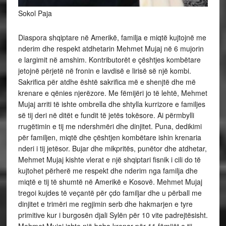
Sokol Paja
Diaspora shqiptare në Amerikë, familja e miqtë kujtojnë me
nderim dhe respekt atdhetarin Mehmet Mujaj në 6 mujorin
e largimit në amshim. Kontributorët e çështjes kombëtare
jetojnë përjetë në fronin e lavdisë e lirisë së një kombi.
Sakrifica për atdhe është sakrifica më e shenjtë dhe më
krenare e qënies njerëzore. Me fëmijëri jo të lehtë, Mehmet
Mujaj arriti të ishte ombrella dhe shtylla kurrizore e familjes
së tij deri në ditët e fundit të jetës tokësore. Ai përmbylli
rrugëtimin e tij me ndershmëri dhe dinjitet. Puna, dedikimi
për familjen, miqtë dhe çështjen kombëtare ishin krenaria
nderi i tij jetësor. Bujar dhe mikpritës, punëtor dhe atdhetar,
Mehmet Mujaj kishte vlerat e një shqiptari fisnik i cili do të
kujtohet përherë me respekt dhe nderim nga familja dhe
miqtë e tij të shumtë në Amerikë e Kosovë. Mehmet Mujaj
tregoi kujdes të veçantë për çdo familjar dhe u përball me
dinjitet e trimëri me regjimin serb dhe hakmarjen e tyre
primitive kur i burgosën djali Sylën për 10 vite padrejtësisht.
Mehmet Mujaj ishte një baba krenar për 11 fëmijët e tij.