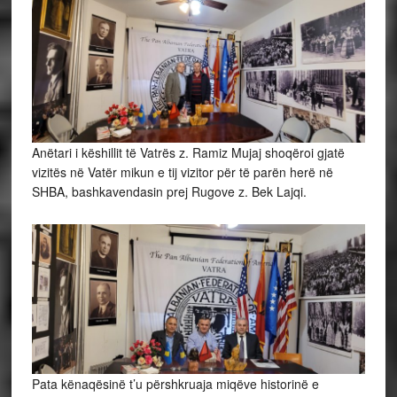
Anëtari i këshillit të Vatrës z. Ramiz Mujaj shoqëroi gjatë
vizitës në Vatër mikun e tij vizitor për të parën herë në
SHBA, bashkavendasin prej Rugove z. Bek Lajqi.
Pata kënaqësinë t’u përshkruaja miqëve historinë e