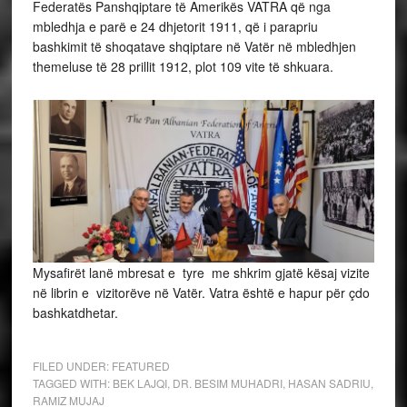
Federatës Panshqiptare të Amerikës VATRA që nga
mbledhja e parë e 24 dhjetorit 1911, që i parapriu
bashkimit të shoqatave shqiptare në Vatër në mbledhjen
themeluse të 28 prillit 1912, plot 109 vite të shkuara.
Mysafirët lanë mbresat e tyre me shkrim gjatë kësaj vizite
në librin e vizitorëve në Vatër. Vatra është e hapur për çdo
bashkatdhetar.
FILED UNDER:
FEATURED
TAGGED WITH:
BEK LAJQI
,
DR. BESIM MUHADRI
,
HASAN SADRIU
,
RAMIZ MUJAJ