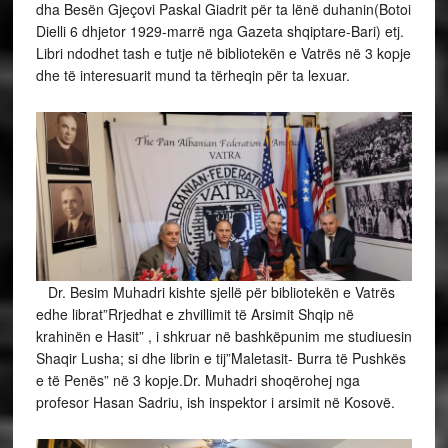
dha Besën Gjeçovi Paskal Giadrit për ta lënë duhanin(Botoi
Dielli 6 dhjetor 1929-marrë nga Gazeta shqiptare-Bari) etj.
Libri ndodhet tash e tutje në bibliotekën e Vatrës në 3 kopje
dhe të interesuarit mund ta tërheqin për ta lexuar.
Dr. Besim Muhadri kishte sjellë për bibliotekën e Vatrës
edhe librat”Rrjedhat e zhvillimit të Arsimit Shqip në
krahinën e Hasit” , i shkruar në bashkëpunim me studiuesin
Shaqir Lusha; si dhe librin e tij”Maletasit- Burra të Pushkës
e të Penës” në 3 kopje.Dr. Muhadri shoqërohej nga
profesor Hasan Sadriu, ish inspektor i arsimit në Kosovë.