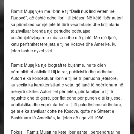
Ramiz Mujaj vjen me librin e tij “Dielli nuk lind vetëm në
Rugovë”, që është edhe libri i tij jetësor. Në këtë libër autori
ka përmbledhur një jetë të tërë veprimtarie dhe krijimtarie,
të zhvilluar brenda një periudhe pothuajse
pesëdhjetëvjeçare e mbase edhe më gjatë. Me një fjalë,
këtu përfshihet tërë jeta e tij në Kosovë dhe Amerikë, ku
jeton tash e dyzet vjet.
Ramiz Mujaj ka një biografi të bujshme, në të cilën
përmblidhet aktiviteti i tij letrar, publicistik dhe atdhetar.
Autori e ka konceptuar librin e tij në tri periudha jetësore,
ku secila ka karakteristikat e veta, që janë të ndërlidhura në
mënyrë ciklike. Autori flet për jetën, për familjen e tij të
ngushtë dhe të gjerë, por flet edhe për punën e tij krijuese,
publicistike dhe veprimtarinë e tij të palodhshme atdhetare,
që ai e ka zhvilluar qoftë në Kosovë, qoftë në Shtetet e
Bashkuara të Amerikës, ku jeton që nga viti 1986.
Fokusi i Ramiz Mujajt në këtë libër është i përqendruar në