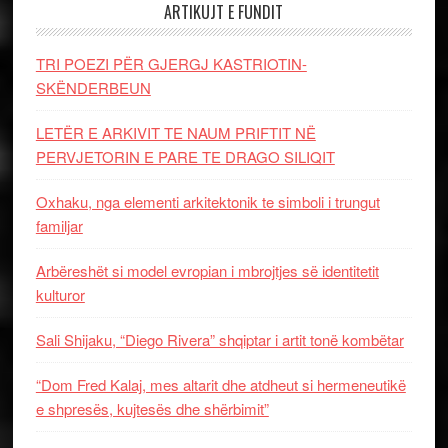
ARTIKUJT E FUNDIT
TRI POEZI PËR GJERGJ KASTRIOTIN-
SKËNDERBEUN
LETËR E ARKIVIT TE NAUM PRIFTIT NË
PERVJETORIN E PARE TE DRAGO SILIQIT
Oxhaku, nga elementi arkitektonik te simboli i trungut
familjar
Arbëreshët si model evropian i mbrojtjes së identitetit
kulturor
Sali Shijaku, “Diego Rivera” shqiptar i artit tonë kombëtar
“Dom Fred Kalaj, mes altarit dhe atdheut si hermeneutikë
e shpresës, kujtesës dhe shërbimit”