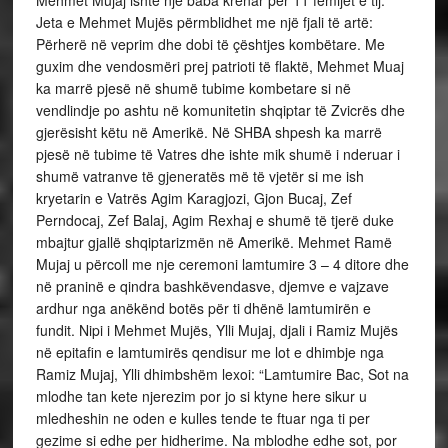
Jeta e Mehmet Mujës përmblidhet me një fjali të artë:
Përherë në veprim dhe dobi të çështjes kombëtare. Me
guxim dhe vendosmëri prej patrioti të flaktë, Mehmet Muaj
ka marrë pjesë në shumë tubime kombetare si në
vendlindje po ashtu në komunitetin shqiptar të Zvicrës dhe
gjerësisht këtu në Amerikë. Në SHBA shpesh ka marrë
pjesë në tubime të Vatres dhe ishte mik shumë i nderuar i
shumë vatranve të gjeneratës më të vjetër si me ish
kryetarin e Vatrës Agim Karagjozi, Gjon Bucaj, Zef
Perndocaj, Zef Balaj, Agim Rexhaj e shumë të tjerë duke
mbajtur gjallë shqiptarizmën në Amerikë. Mehmet Ramë
Mujaj u përcoll me nje ceremoni lamtumire 3 – 4 ditore dhe
në praninë e qindra bashkëvendasve, djemve e vajzave
ardhur nga anëkënd botës për ti dhënë lamtumirën e
fundit. Nipi i Mehmet Mujës, Ylli Mujaj, djali i Ramiz Mujës
në epitafin e lamtumirës qendisur me lot e dhimbje nga
Ramiz Mujaj, Ylli dhimbshëm lexoi: “Lamtumire Bac, Sot na
mlodhe tan kete njerezim por jo si ktyne here sikur u
mledheshin ne oden e kulles tende te ftuar nga ti per
gezime si edhe per hidherime. Na mblodhe edhe sot, por