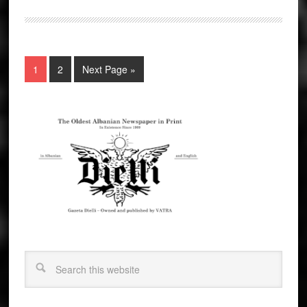
1
2
Next Page »