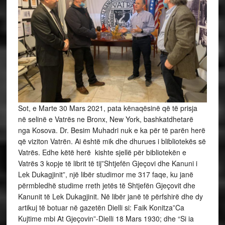
Sot, e Marte 30 Mars 2021, pata kënaqësinë që të prisja
në selinë e Vatrës ne Bronx, New York, bashkatdhetarë
nga Kosova. Dr. Besim Muhadri nuk e ka për të parën herë
që viziton Vatrën. Ai është mik dhe dhurues i blibliotekës së
Vatrës. Edhe këtë herë kishte sjellë për bibliotekën e
Vatrës 3 kopje të librit të tij”Shtjefën Gjeçovi dhe Kanuni i
Lek Dukagjinit”, një libër studimor me 317 faqe, ku janë
përmbledhë studime rreth jetës të Shtjefën Gjeçovit dhe
Kanunit të Lek Dukagjinit. Në libër janë të përfshirë dhe dy
artikuj të botuar në gazetën Dielli si: Faik Konitza”Ca
Kujtime mbi At Gjeçovin”-Dielli 18 Mars 1930; dhe “Si ia