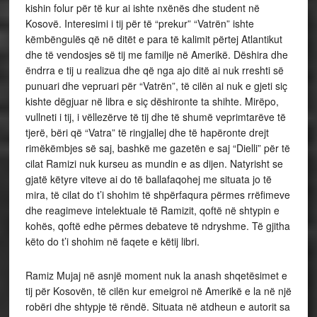
kishin folur për të kur ai ishte nxënës dhe student në
Kosovë. Interesimi i tij për të “prekur” “Vatrën” ishte
këmbëngulës që në ditët e para të kalimit përtej Atlantikut
dhe të vendosjes së tij me familje në Amerikë. Dëshira dhe
ëndrra e tij u realizua dhe që nga ajo ditë ai nuk rreshti së
punuari dhe vepruari për “Vatrën”, të cilën ai nuk e gjeti siç
kishte dëgjuar në libra e siç dëshironte ta shihte. Mirëpo,
vullneti i tij, i vëllezërve të tij dhe të shumë veprimtarëve të
tjerë, bëri që “Vatra” të ringjallej dhe të hapëronte drejt
rimëkëmbjes së saj, bashkë me gazetën e saj “Dielli” për të
cilat Ramizi nuk kurseu as mundin e as dijen. Natyrisht se
gjatë këtyre viteve ai do të ballafaqohej me situata jo të
mira, të cilat do t’i shohim të shpërfaqura përmes rrëfimeve
dhe reagimeve intelektuale të Ramizit, qoftë në shtypin e
kohës, qoftë edhe përmes debateve të ndryshme. Të gjitha
këto do t’i shohim në faqete e këtij libri.
Ramiz Mujaj në asnjë moment nuk la anash shqetësimet e
tij për Kosovën, të cilën kur emeigroi në Amerikë e la në një
robëri dhe shtypje të rëndë. Situata në atdheun e autorit sa