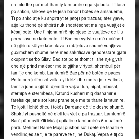
na mlodhe per met than ty lamtumire nga kjo bote. Ti tash
po shkon, shkove qe te jesh banor i botes se amshueme,
Ti po shko atje ku shpirti yt te jetoj i pa trazuar, afer yjeve,
atje ku thonë që shpirti nuk shqetësohet ma nga vuajtjet e
kësaj bote. Une ti njoha mirë nje pjese te vuajtjeve qe ti u
perballove ne kete bote. Ti Bac me vyrtyte e një malësori
në gjirin e këtyre kreshtave u mbijetove shumë vuajtjeve
guximshëm shumë herë mes sakrificave qendrestare gjatë
okupimit serbo Sllav. Bac sot po të thom: ti ishe një gjysh
dhe një prind malësor me te gjitha virtytet, shembull për
familje dhe komb. Lamtumirë Bac për në botën e paqes.
Po te percjellim sot vellau yt Idrizi dhe motra jote Fatimja,
familja jone e gjërë, djemtë e vajzat tua, nipat, mbesat,
sternipa e stermbesa, Katund kusheri miq dashamir e
farefisi qe janë sot ketu pranë teje me të thanë lamtumirë.
Te kjoft i lehtë dheu i tokës Dardane që ti e deshe shumë.
Shpirti yt pushoftë në qiell tek yjet e pa trazuar. Lamtumirë
Bac” përmbylli Ylli Mujaj epitafin e lamtumirës 6 muaj më
parë. Mehmet Ramë Mujaj pushon sot i qetë në fshatin e
vendlindjes së tij e të parëve të tij në Dukaj. Vepra e tij do