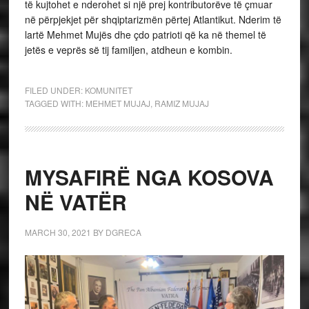
të kujtohet e nderohet si një prej kontributorëve të çmuar
në përpjekjet për shqiptarizmën përtej Atlantikut. Nderim të
lartë Mehmet Mujës dhe çdo patrioti që ka në themel të
jetës e veprës së tij familjen, atdheun e kombin.
FILED UNDER:
KOMUNITET
TAGGED WITH:
MEHMET MUJAJ
,
RAMIZ MUJAJ
MYSAFIRË NGA KOSOVA
NË VATËR
MARCH 30, 2021
BY
DGRECA