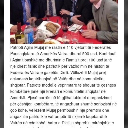
Patrioti Agim Mujaj me rastin e 110 vjetorit të Federatës
Panshqiptare të Amerikës Vatra, dhuroi 500 usd. Kontributi
i Agimit bashkë me dhurimin e Ramizit prej 100 usd janë
një xhest fisnik dhe patriotik për vazhdimin në histori të
Federatës Vatra e gazetës Dielli. Vëllezërit Mujaj prej
dekadash kontribuojnë në Vatër dhe në komunitetin
shqiptar. Patriotë model e veprimtarë të shquar të çështjes
kombëtare janë një krenari e komunitetin shqiptar në
Amerikë. Pjesëmarrës në të gjitha tubimet e organizimet
për çështjen kombëtare, të angazhuar shumë seriozisht në
çdo kohë, vëllezërit Mujaj përmbushin një premtim dhe
angazhim patriotik e vatran për të nxjerrë faqebardhë
Vatrën në çdo kohë. Vatra e Dielli u shprehin mirënjohje e