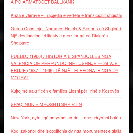
A PO ARMATOSET BALLKANI?
Kriza e vlerave – Tragjedia e vërtetë e tranzicionit shqiptar
Green Coast sjell Nammos Hotels & Resorts në Shqipëri:
Një destinacion i ri lifestyle merr formë në Rivierën
Shqiptare
PUEBLO (1966) / HISTORIA E SPANJOLLES NGA
VALENCIA QË PËRFUNDOI NË LUSHNJE — 29 VJET
PRITJE (1937 – 1966) TË NJË TELEFONATE NGA DY
MOTRAT
Kujtojmë sakrificën e familjes Lleshi për lirinë e Kosovës
SPAÇI NUK E MPOSHTI SHPIRTIN
New York, qyteti që ndryshoi emrin… dhe ndryshoi botën
Kodi zakonor dhe isopolifonia dy nga monumentet e gjalla