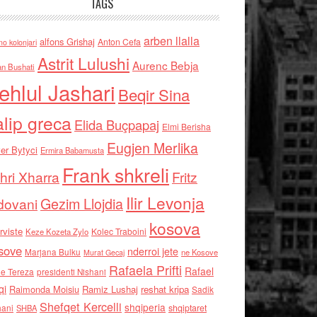
TAGS
arben llalla
alfons Grishaj
Anton Cefa
no kolonjari
Astrit Lulushi
Aurenc Bebja
an Bushati
ehlul Jashari
Beqir Sina
alip greca
Elida Buçpapaj
Elmi Berisha
Eugjen Merlika
er Bytyci
Ermira Babamusta
Frank shkreli
hri Xharra
Fritz
Ilir Levonja
Gezim Llojdia
dovani
kosova
rviste
Kolec Traboini
Keze Kozeta Zylo
sove
nderroi jete
Marjana Bulku
ne Kosove
Murat Gecaj
Rafaela Prifti
Rafael
e Tereza
presidenti Nishani
qi
Raimonda Moisiu
Ramiz Lushaj
reshat kripa
Sadik
Shefqet Kercelli
shqiperia
hani
shqiptaret
SHBA