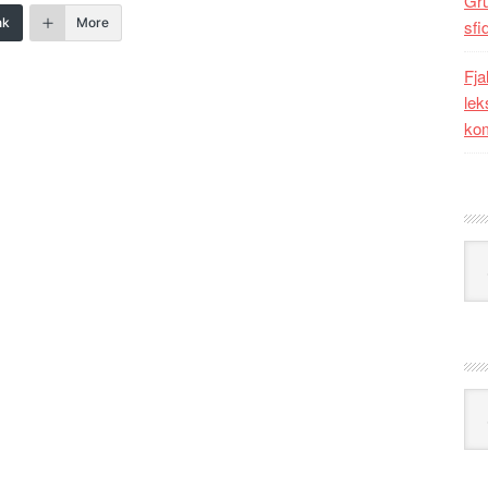
Gr
nk
More
sfi
Fja
lek
kom
Kat
Ark