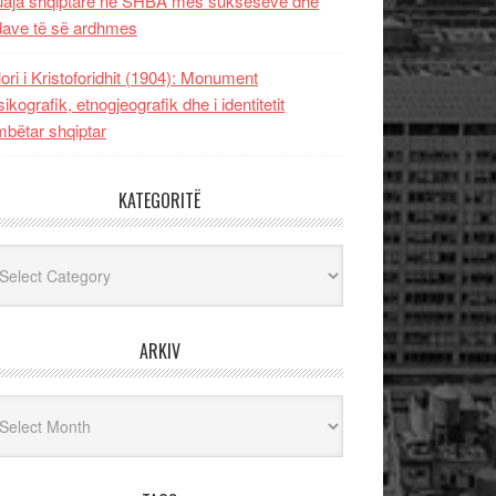
uaja shqiptare në SHBA mes sukseseve dhe
dave të së ardhmes
lori i Kristoforidhit (1904): Monument
sikografik, etnogjeografik dhe i identitetit
bëtar shqiptar
KATEGORITË
egoritë
ARKIV
iv