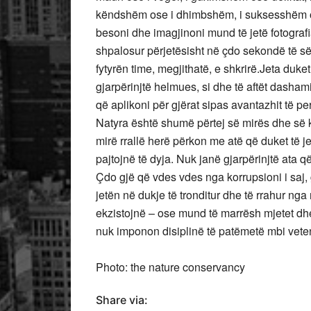
këndshëm ose i dhimbshëm, i suksesshëm ose
besoni dhe imagjinoni mund të jetë fotografia
shpalosur përjetësisht në çdo sekondë të s
fytyrën time, megjithatë, e shkrirë.Jeta duk
gjarpërinjtë helmues, si dhe të aftët dasham
që aplikoni për gjërat sipas avantazhit të pe
Natyra është shumë përtej së mirës dhe së k
mirë rrallë herë përkon me atë që duket të j
pajtojnë të dyja. Nuk janë gjarpërinjtë ata q
Çdo gjë që vdes vdes nga korrupsioni i saj
jetën në dukje të tronditur dhe të rrahur nga 
ekzistojnë – ose mund të marrësh mjetet dhe
nuk imponon disiplinë të patëmetë mbi vete
Photo: the nature conservancy
Share via: