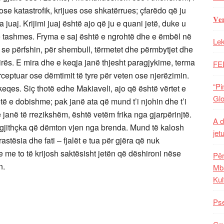
 katastrofik, krijues ose shkatërrues; çfarëdo që ju
𝐕𝐞
 juaj. Krijimi juaj është ajo që ju e quani jetë, duke u
ë tashmes. Fryma e saj është e ngrohtë dhe e ëmbël në
Lek
et se përfshin, për shembull, tërmetet dhe përmbytjet dhe
irës. E mira dhe e keqja janë thjesht paragjykime, terma
FE
rceptuar ose dëmtimit të tyre për veten ose njerëzimin.
“Pi
eqes. Siç thotë edhe Makiaveli, ajo që është vërtet e
Glo
etë e dobishme; pak janë ata që mund t’i njohin dhe t’i
ë janë të rrezikshëm, është vetëm frika nga gjarpërinjtë.
A d
, gjithçka që dëmton vjen nga brenda. Mund të kalosh
jet
rastësia dhe fati – fjalët e tua për gjëra që nuk
 me to të krijosh saktësisht jetën që dëshironi nëse
Për
n.
Mba
Kul
Pse