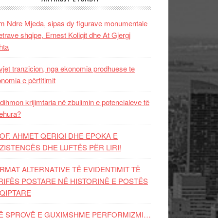
 Ndre Mjeda, sipas dy figurave monumentale
letrave shqipe, Ernest Koliqit dhe At Gjergj
hta
vjet tranzicion, nga ekonomia prodhuese te
nomia e përfitimit
dihmon krijimtaria në zbulimin e potencialeve të
ehura?
OF. AHMET QERIQI DHE EPOKA E
ZISTENCЁS DHE LUFTЁS PЁR LIRI!
RMAT ALTERNATIVE TË EVIDENTIMIT TË
RIFËS POSTARE NË HISTORINË E POSTËS
QIPTARE
Ë SPROVË E GUXIMSHME PERFORMIZMI…