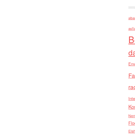
alba
asll
B
d
Env
Fa
ra
Inte
Ko
Nen
Flo
Els