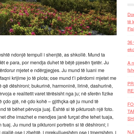
Dom
të 
Fis
36 
eko
shtë ndonjë tempull i shenjtë, as shkollë. Mund ta
ët e para, por mendja duhet të bëjë pjesën tjetër. Ju
A n
fsh
përdorur mjetet e ndërgjegjes. Ju mund të luani me
qni krijime jo të plota; ose mund t’i përdorni mjetet me
PR
të që dëshironi; bukurinë, harmoninë, lirinë, dashurinë,
RE
oja e realitetit varet tërësisht nga ju; në sferën fizike
në çdo gjë, në çdo kohë – gjithçka që ju mund të
FO
d të bëhet përvoja juaj. Është si të pikturosh një foto.
TA
t dhe imazhet e mendjes janë furçat dhe tehet tuaja,
SH
tuaj. Ju mund ta pikturoni portretin si të dëshironi; i
NJ
 gjallë ose i zbehtë, i mrekullueshëm ose i tmerrshëm, i