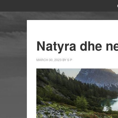
Natyra dhe n
MARCH 30, 2023
BY
S P