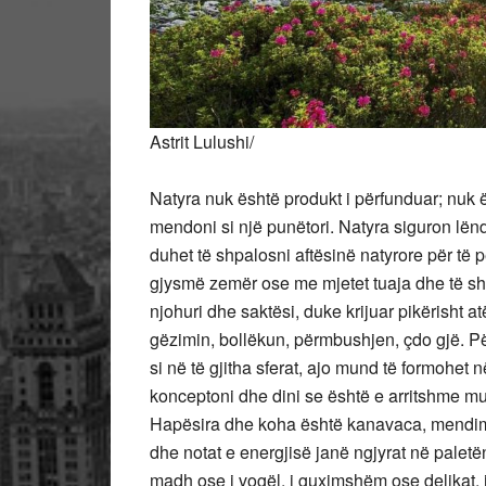
Astrit Lulushi/
Natyra nuk është produkt i përfunduar; nuk ë
mendoni si një punëtori. Natyra siguron lënd
duhet të shpalosni aftësinë natyrore për të 
gjysmë zemër ose me mjetet tuaja dhe të shfa
njohuri dhe saktësi, duke krijuar pikërisht a
gëzimin, bollëkun, përmbushjen, çdo gjë. Përv
si në të gjitha sferat, ajo mund të formohet 
konceptoni dhe dini se është e arritshme mun
Hapësira dhe koha është kanavaca, mendime
dhe notat e energjisë janë ngjyrat në paletën 
madh ose i vogël, i guximshëm ose delikat, i