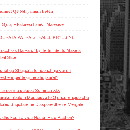
𝐝𝐢𝐦𝐞𝐭 𝐐𝐞̈ 𝐍𝐝𝐫𝐲𝐬𝐡𝐮𝐚𝐧 𝐁𝐨𝐭𝐞̈𝐧
 Gjolaj – kalorësi fisnik i Malësisë
DERATA VATRA SHPALLË KRYESINË
nocchio’s Harvard” by Tertini Set to Make a
bal Slice
uhet që Shqipëria të ribëhet një vend i
ueshëm për të gjithë shqiptarët?
fundoi me sukses Seminari XIX
rëkombëtar i Mësuesve të Gjuhës Shqipe dhe
turës Shqiptare në Diasporë dhe në Mërgatë
 dhe kush e vrau Hasan Riza Pashën?