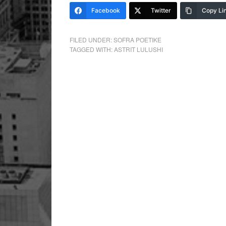
Facebook
Twitter
Copy Li
FILED UNDER:
SOFRA POETIKE
TAGGED WITH:
ASTRIT LULUSHI