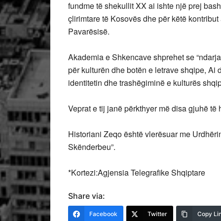
fundme të shekullit XX ai ishte një prej bas
çlirimtare të Kosovës dhe për këtë kontribut 
Pavarësisë.
Akademia e Shkencave shprehet se “ndarja
për kulturën dhe botën e letrave shqipe, Ai 
identitetin dhe trashëgiminë e kulturës shqip
Veprat e tij janë përkthyer më disa gjuhë të 
Historiani Zeqo është vlerësuar me Urdhërin 
Skënderbeu”.
*Kortezi:Agjensia Telegrafike Shqiptare
Share via:
Facebook
Twitter
Copy Li