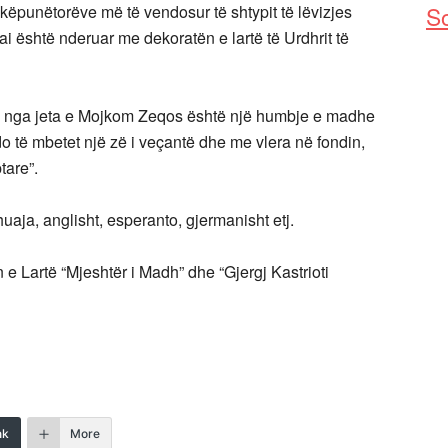
hkëpunëtorëve më të vendosur të shtypit të lëvizjes
So
ai është nderuar me dekoratën e lartë të Urdhrit të
 nga jeta e Mojkom Zeqos është një humbje e madhe
do të mbetet një zë i veçantë dhe me vlera në fondin,
tare”.
huaja, anglisht, esperanto, gjermanisht etj.
e Lartë “Mjeshtër i Madh” dhe “Gjergj Kastrioti
nk
More