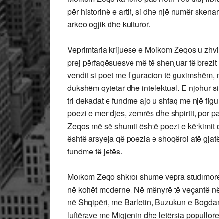
për historinë e artit, si dhe një numër skena
arkeologjik dhe kulturor.
Veprimtaria krijuese e Moikom Zeqos u zhvil
prej përfaqësuesve më të shenjuar të brezit l
vendit si poet me figuracion të guximshëm,
dukshëm qytetar dhe intelektual. E njohur s
tri dekadat e fundme ajo u shfaq me një fi
poezi e mendjes, zemrës dhe shpirtit, por p
Zeqos më së shumti është poezi e kërkimit d
është arsyeja që poezia e shoqëroi atë gjatë g
fundme të jetës.
Moikom Zeqo shkroi shumë vepra studimore p
në kohët moderne. Në mënyrë të veçantë në
në Shqipëri, me Barletin, Buzukun e Bogdan
luftërave me Migjenin dhe letërsia popullore