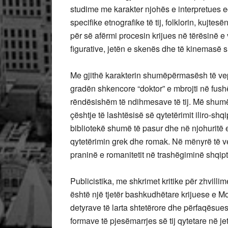
studime me karakter njohës e interpretues edh
specifike etnografike të tij, folklorin, kujtes
për së afërmi procesin krijues në tërësinë e ve
figurative, jetën e skenës dhe të kinemasë s
Me gjithë karakterin shumëpërmasësh të vep
gradën shkencore “doktor” e mbrojti në fush
rëndësishëm të ndihmesave të tij. Më shumë
çështje të lashtësisë së qytetërimit iliro-s
bibliotekë shumë të pasur dhe në njohuritë e 
qytetërimin grek dhe romak. Në mënyrë të v
praninë e romanitetit në trashëgiminë shqipt
Publicistika, me shkrimet kritike për zhvill
është një tjetër bashkudhëtare krijuese e
detyrave të larta shtetërore dhe përfaqësuese
formave të pjesëmarrjes së tij qytetare në 