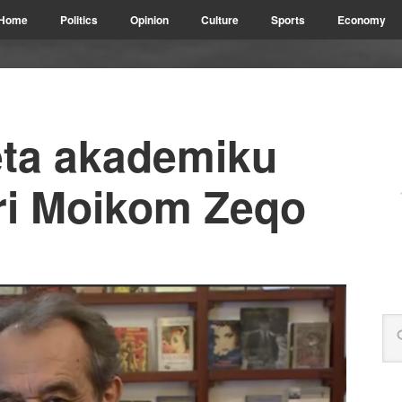
Home
Politics
Opinion
Culture
Sports
Economy
eta akademiku
ri Moikom Zeqo