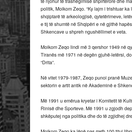
të njohur të trashëgimisë shpirtërore dhe mate
politik, Moikom Zeqo. “Ky lajm i trishtuar ka
shqiptarë të arkeologjisë, qytetërimeve, let
e tij të shumtë në Shqipëri e në gjithë hapë
Shkencave u shpreh ngushëllimet e veta.
Moikom Zeqo lindi më 3 qershor 1949 në qyte
Tiranës më 1971 në degën gjuhë-letërsi, do t
“Drita”.
Në vitet 1979-1987, Zeqo punoi pranë Muzeut 
sektorin e artit antik në Akademinë e Shken
Më 1991 u emërua kryetar i Komitetit të Kultur
Rinisë dhe Sporteve. Më 1991 u zgjodh depu
shkëputej nga politika dhe do të zgjidhej d
Moikom Zeqo ka lënë pas rreth 100 tituj libr