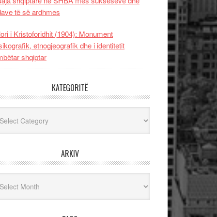
uaja shqiptare në SHBA mes sukseseve dhe
dave të së ardhmes
lori i Kristoforidhit (1904): Monument
sikografik, etnogjeografik dhe i identitetit
bëtar shqiptar
KATEGORITË
egoritë
ARKIV
iv