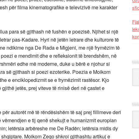
Gr
resh për filma kinematografike e televizivë me karakter
sfi
Fja
lek
lua para së gjithash në fushën e poezisë. Njihet si një
kom
etrar pas-Kadare. Hyri në jetën letrare dhe kulturore të
 me ndikime nga De Rada e Migjeni, me një frymëzim të
i poezi e mendimit dhe e refleksionit të brendshëm, në
gurshmëri edhe më moderne, duke u bërë e njohur si
ara së gjithash si poezi ezoterike. Poezia e Moikom
Kat
he e enciklopedizmit se e frymëzimit rastësor. Kjo
jithë jetës, prej viteve të rinisë deri në çastet e
ër autorët më të rëndësishëm të saj prej fillimeve deri
Ark
 vëmendjen e tij qenë shekujt e humanizmit europian
in; letërsia arbëreshe me De Radën; letërsia midis dy
 shqiptare. Moikom Zeqo shkroi gjithashtu artikuj e