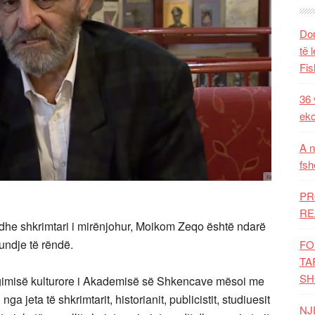
Dom
të 
Fis
36 
eko
A n
fsh
PR
RE
dhe shkrimtari i mirënjohur, Moikom Zeqo është ndarë
undje të rëndë.
FO
TA
SH
ëgimisë kulturore i Akademisë së Shkencave mësoi me
ga jeta të shkrimtarit, historianit, publicistit, studiuesit
NJ