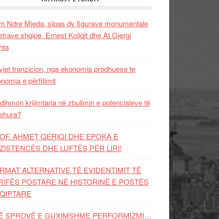
 Ndre Mjeda, sipas dy figurave monumentale
letrave shqipe, Ernest Koliqit dhe At Gjergj
hta
vjet tranzicion, nga ekonomia prodhuese te
nomia e përfitimit
dihmon krijimtaria në zbulimin e potencialeve të
ehura?
OF. AHMET QERIQI DHE EPOKA E
ZISTENCЁS DHE LUFTЁS PЁR LIRI!
RMAT ALTERNATIVE TË EVIDENTIMIT TË
RIFËS POSTARE NË HISTORINË E POSTËS
QIPTARE
Ë SPROVË E GUXIMSHME PERFORMIZMI…