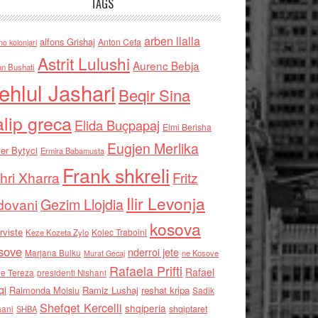
TAGS
arben llalla
alfons Grishaj
Anton Cefa
no kolonjari
Astrit Lulushi
Aurenc Bebja
an Bushati
ehlul Jashari
Beqir Sina
alip greca
Elida Buçpapaj
Elmi Berisha
Eugjen Merlika
er Bytyci
Ermira Babamusta
Frank shkreli
hri Xharra
Fritz
Ilir Levonja
Gezim Llojdia
dovani
kosova
rviste
Kolec Traboini
Keze Kozeta Zylo
sove
nderroi jete
Marjana Bulku
ne Kosove
Murat Gecaj
Rafaela Prifti
Rafael
e Tereza
presidenti Nishani
qi
Raimonda Moisiu
Ramiz Lushaj
reshat kripa
Sadik
Shefqet Kercelli
shqiperia
hani
shqiptaret
SHBA