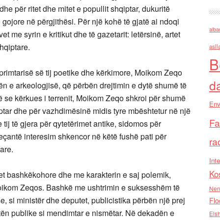
e për ritet dhe mitet e popullit shqiptar, dukuritë
ën gojore në përgjithësi. Për një kohë të gjatë ai ndoqi
alba
t me syrin e kritikut dhe të gazetarit: letërsinë, artet
hqiptare.
asll
B
rimtarisë së tij poetike dhe kërkimore, Moikom Zeqo
d
ën e arkeologjisë, që përbën drejtimin e dytë shumë të
 se kërkues i terrenit, Moikom Zeqo shkroi për shumë
Env
hqiptar dhe për vazhdimësinë midis tyre mbështetur në një
Fa
tij të gjera për qytetërimet antike, sidomos për
eçantë interesim shkencor në këtë fushë pati për
ra
are.
Inte
Ko
imet bashkëkohore dhe me karakterin e saj polemik,
 Moikom Zeqos. Bashkë me ushtrimin e suksesshëm të
Nen
, si ministër dhe deputet, publicistika përbën një prej
Flo
jetën publike si mendimtar e nismëtar. Në dekadën e
Els