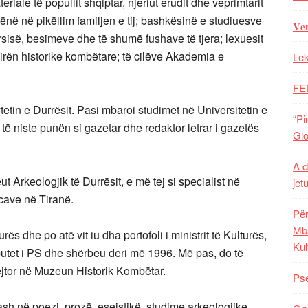
riale të popullit shqiptar, njeriut erudit dhe veprimtarit
 lënë në pikëllim familjen e tij; bashkësinë e studiuesve
𝐕𝐞
ërsisë, besimeve dhe të shumë fushave të tjera; lexuesit
sirën historike kombëtare; të cilëve Akademia e
Lek
FE
tin e Durrësit. Pasi mbaroi studimet në Universitetin e
“Pi
ë niste punën si gazetar dhe redaktor letrar i gazetës
Glo
A d
Arkeologjik të Durrësit, e më tej si specialist në
jet
cave në Tiranë.
Për
Mba
ës dhe po atë vit iu dha portofoli i ministrit të Kulturës,
Kul
tet i PS dhe shërbeu deri më 1996. Më pas, do të
rejtor në Muzeun Historik Kombëtar.
Pse
ash në poezi, prozë, eseistikë, studime arkeologjike,