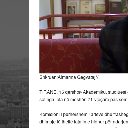
Shkruan:Almarina Gegvataj*/
TIRANE, 15 qershor- Akademiku, studiuesi 
sot nga jeta në moshën 71-vjeçare pas sëm
Komisioni i përhershëm i arteve dhe trash
dhimbje të thellë lajmin e hidhur për ndarjen n