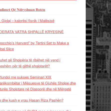
𝐝𝐢𝐦𝐞𝐭 𝐐𝐞̈ 𝐍𝐝𝐫𝐲𝐬𝐡𝐮𝐚𝐧 𝐁𝐨𝐭𝐞̈𝐧
 Gjolaj – kalorësi fisnik i Malësisë
DERATA VATRA SHPALLË KRYESINË
nocchio’s Harvard” by Tertini Set to Make a
bal Slice
uhet që Shqipëria të ribëhet një vend i
ueshëm për të gjithë shqiptarët?
fundoi me sukses Seminari XIX
rëkombëtar i Mësuesve të Gjuhës Shqipe dhe
turës Shqiptare në Diasporë dhe në Mërgatë
 dhe kush e vrau Hasan Riza Pashën?