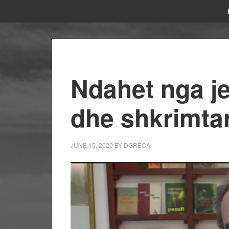
Ndahet nga j
dhe shkrimta
JUNE 15, 2020
BY
DGRECA