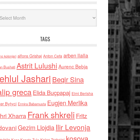
iv
TAGS
arben llalla
alfons Grishaj
Anton Cefa
no kolonjari
Astrit Lulushi
Aurenc Bebja
an Bushati
ehlul Jashari
Beqir Sina
alip greca
Elida Buçpapaj
Elmi Berisha
Eugjen Merlika
er Bytyci
Ermira Babamusta
Frank shkreli
hri Xharra
Fritz
Ilir Levonja
Gezim Llojdia
dovani
kosova
rviste
Kolec Traboini
Keze Kozeta Zylo