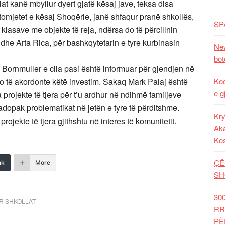
at kanë mbyllur dyert gjatë kësaj jave, teksa disa
omjetet e kësaj Shoqërie, janë shfaqur pranë shkollës,
SP
lasave me objekte të reja, ndërsa do të përcillnin
 dhe Arta Rica, për bashkqytetarin e tyre kurbinasin
New
bot
 Bornmuller e cila pasi është informuar për gjendjen në
 do të akordonte këtë investim. Sakaq Mark Palaj është
Kod
e g
projekte të tjera për t’u ardhur në ndihmë familjeve
adopak problematikat në jetën e tyre të përditshme.
Kry
ojekte të tjera gjithshtu në interes të komunitetit.
Aka
Ko
ÇË
nk
More
SH
30
R SHKOLLAT
RR
PË