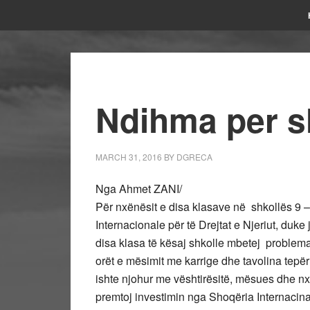
Ndihma per s
MARCH 31, 2016
BY
DGRECA
Nga Ahmet ZANI/
Për nxënësit e disa klasave në shkollës 9 
Internacionale për të Drejtat e Njeriut, duke
disa klasa të kësaj shkolle mbetej problemat
orët e mësimit me karrige dhe tavolina tepër
ishte njohur me vështirësitë, mësues dhe nx
premtoj investimin nga Shoqëria Internacinal