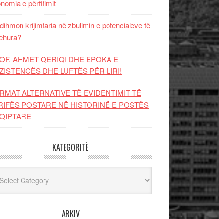
nomia e përfitimit
dihmon krijimtaria në zbulimin e potencialeve të
ehura?
OF. AHMET QERIQI DHE EPOKA E
ZISTENCЁS DHE LUFTЁS PЁR LIRI!
RMAT ALTERNATIVE TË EVIDENTIMIT TË
RIFËS POSTARE NË HISTORINË E POSTËS
QIPTARE
KATEGORITË
egoritë
ARKIV