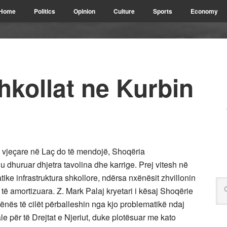
Home
Politics
Opinion
Culture
Sports
Economy
hkollat ne Kurbin
– vjeçare në Laç do të mendojë, Shoqëria
 ju dhuruar dhjetra tavolina dhe karrige. Prej vitesh në
ike infrastruktura shkollore, ndërsa nxënësit zhvillonin
 të amortizuara. Z. Mark Palaj kryetari i kësaj Shoqërie
ënës të cilët përballeshin nga kjo problematikë ndaj
e për të Drejtat e Njeriut, duke plotësuar me kato