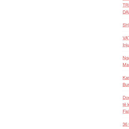
TR
DA
SH
VAT
Inj
Nga
Mal
Kar
Bur
Dom
të 
Fis
36 