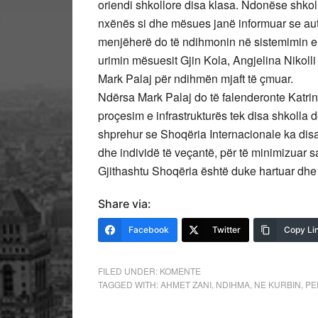
oriendi shkollore disa klasa. Ndonëse shkoll
nxënës si dhe mësues janë informuar se aut
menjëherë do të ndihmonin në sistemimin e k
urimin mësuesit Gjin Kola, Angjelina Nikolli
Mark Palaj për ndihmën mjaft të çmuar.
Ndërsa Mark Palaj do të falenderonte Katrin
proçesim e infrastrukturës tek disa shkolla
shprehur se Shoqëria Internacionale ka disa 
dhe individë të veçantë, për të minimizuar s
Gjithashtu Shoqëria është duke hartuar dhe pr
Share via:
Facebook
Twitter
Copy Li
FILED UNDER:
KOMENTE
TAGGED WITH:
AHMET ZANI
,
NDIHMA
,
NE KURBIN
,
PE