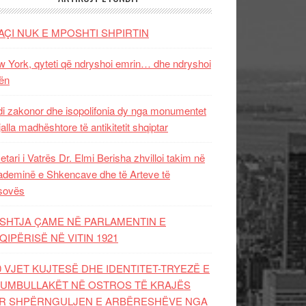
AÇI NUK E MPOSHTI SHPIRTIN
 York, qyteti që ndryshoi emrin… dhe ndryshoi
ën
i zakonor dhe isopolifonia dy nga monumentet
jalla madhështore të antikitetit shqiptar
etari i Vatrës Dr. Elmi Berisha zhvilloi takim në
deminë e Shkencave dhe të Arteve të
sovës
SHTJA ÇAME NË PARLAMENTIN E
QIPËRISË NË VITIN 1921
0 VJET KUJTESË DHE IDENTITET-TRYEZË E
UMBULLAKËT NË OSTROS TË KRAJËS
R SHPËRNGULJEN E ARBËRESHËVE NGA