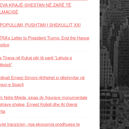
EVA KRAJË-SHESTAN NË ZARË TË
LMACISË
POPULLIMI, PUSHTIMI I SHEKULLIT XXI
RA’s Letter to President Trump: End the Hague
ustice
 Tirana në Kukaj për të parë “Lahuta e
ësisë”
dinali Ernest Simoni rikthehet si dëshmitar në
gun e Spaçit
 Ndre Mjeda, sipas dy figurave monumentale
letrave shqipe, Ernest Koliqit dhe At Gjergj
hta
vjet tranzicion, nga ekonomia prodhuese te