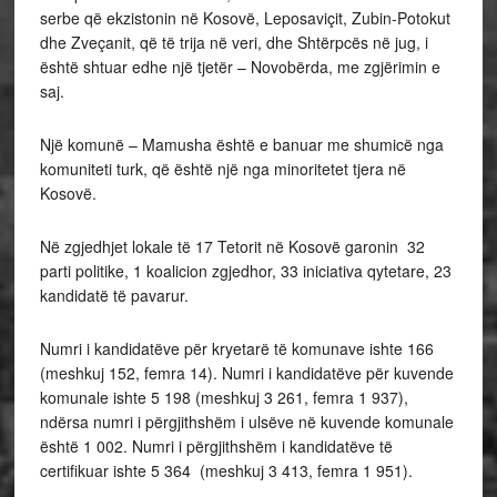
serbe që ekzistonin në Kosovë, Leposaviçit, Zubin-Potokut
dhe Zveçanit, që të trija në veri, dhe Shtërpcës në jug, i
është shtuar edhe një tjetër – Novobërda, me zgjërimin e
saj.
Një komunë – Mamusha është e banuar me shumicë nga
komuniteti turk, që është një nga minoritetet tjera në
Kosovë.
Në zgjedhjet lokale të 17 Tetorit në Kosovë garonin 32
parti politike, 1 koalicion zgjedhor, 33 iniciativa qytetare, 23
kandidatë të pavarur.
Numri i kandidatëve për kryetarë të komunave ishte 166
(meshkuj 152, femra 14). Numri i kandidatëve për kuvende
komunale ishte 5 198 (meshkuj 3 261, femra 1 937),
ndërsa numri i përgjithshëm i ulsëve në kuvende komunale
është 1 002. Numri i përgjithshëm i kandidatëve të
certifikuar ishte 5 364 (meshkuj 3 413, femra 1 951).