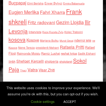
Buçpapaj
Enver Bytyci
Elmi Berisha
Ermira Babamusta
Frank
Eugjen Merlika
Fahri Xharra
shkreli
Ilir
Gezim Llojdia
Fritz radovani
Levonja
Interviste
Kolec Traboini
Keze Kozeta Zylo
kosova
Kosove
nderroi jete
Marjana Bulku
ne
Murat Gecaj
Rafaela Prifti
Rafael
Nene Tereza
Kosove
presidenti Nishani
Floqi
Raimonda Moisiu
Ramiz Lushaj
reshat kripa
Sadik Elshani
Sokol
Shefqet Kercelli
shqiperia
shqiptaret
SHBA
Paja
Vatra
Visar Zhiti
Thaci
This website uses cookies to improve your experience. We'll
assume you're ok with this, but you can opt-out if you wish.
Cookie settings
Log in
ACCEPT