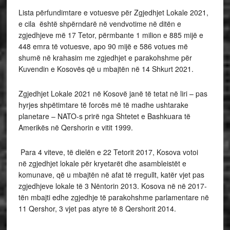
Lista përfundimtare e votuesve për Zgjedhjet Lokale 2021,
e cila është shpërndarë në vendvotime në ditën e
zgjedhjeve më 17 Tetor, përmbante 1 milion e 885 mijë e
448 emra të votuesve, apo 90 mijë e 586 votues më
shumë në krahasim me zgjedhjet e parakohshme për
Kuvendin e Kosovës që u mbajtën në 14 Shkurt 2021.
Zgjedhjet Lokale 2021 në Kosovë janë të tetat në liri – pas
hyrjes shpëtimtare të forcës më të madhe ushtarake
planetare – NATO-s prirë nga Shtetet e Bashkuara të
Amerikës në Qershorin e vitit 1999.
Para 4 viteve, të dielën e 22 Tetorit 2017, Kosova votoi
në zgjedhjet lokale për kryetarët dhe asambleistët e
komunave, që u mbajtën në afat të rregullt, katër vjet pas
zgjedhjeve lokale të 3 Nëntorin 2013. Kosova në në 2017-
tën mbajti edhe zgjedhje të parakohshme parlamentare në
11 Qershor, 3 vjet pas atyre të 8 Qershorit 2014.