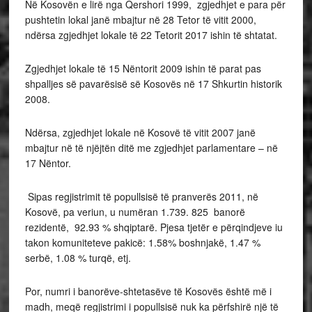
Në Kosovën e lirë nga Qershori 1999, zgjedhjet e para për
pushtetin lokal janë mbajtur në 28 Tetor të vitit 2000,
ndërsa zgjedhjet lokale të 22 Tetorit 2017 ishin të shtatat.
Zgjedhjet lokale të 15 Nëntorit 2009 ishin të parat pas
shpalljes së pavarësisë së Kosovës në 17 Shkurtin historik
2008.
Ndërsa, zgjedhjet lokale në Kosovë të vitit 2007 janë
mbajtur në të njëjtën ditë me zgjedhjet parlamentare – në
17 Nëntor.
Sipas regjistrimit të popullsisë të pranverës 2011, në
Kosovë, pa veriun, u numëran 1.739. 825 banorë
rezidentë, 92.93 % shqiptarë. Pjesa tjetër e përqindjeve iu
takon komuniteteve pakicë: 1.58% boshnjakë, 1.47 %
serbë, 1.08 % turqë, etj.
Por, numri i banorëve-shtetasëve të Kosovës është më i
madh, meqë regjistrimi i popullsisë nuk ka përfshirë një të