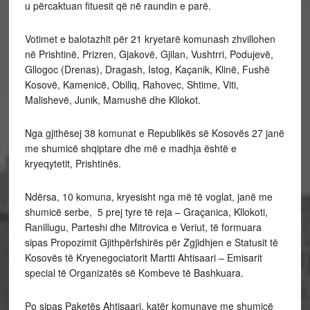
u përcaktuan fituesit që në raundin e parë.
Votimet e balotazhit për 21 kryetarë komunash zhvillohen
në Prishtinë, Prizren, Gjakovë, Gjilan, Vushtrri, Podujevë,
Gllogoc (Drenas), Dragash, Istog, Kaçanik, Klinë, Fushë
Kosovë, Kamenicë, Obiliq, Rahovec, Shtime, Viti,
Malishevë, Junik, Mamushë dhe Kllokot.
Nga gjithësej 38 komunat e Republikës së Kosovës 27 janë
me shumicë shqiptare dhe më e madhja është e
kryeqytetit, Prishtinës.
Ndërsa, 10 komuna, kryesisht nga më të voglat, janë me
shumicë serbe, 5 prej tyre të reja – Graçanica, Kllokoti,
Ranillugu, Parteshi dhe Mitrovica e Veriut, të formuara
sipas Propozimit Gjithpërfshirës për Zgjidhjen e Statusit të
Kosovës të Kryenegociatorit Martti Ahtisaari – Emisarit
special të Organizatës së Kombeve të Bashkuara.
Po sipas Paketës Ahtisaari, katër komunave me shumicë