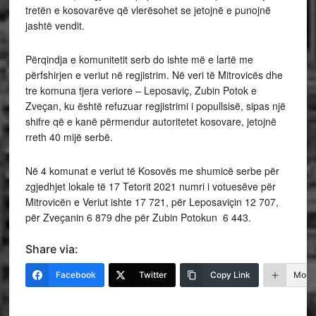
tretën e kosovarëve që vlerësohet se jetojnë e punojnë
jashtë vendit.
Përqindja e komunitetit serb do ishte më e lartë me
përfshirjen e veriut në regjistrim. Në veri të Mitrovicës dhe
tre komuna tjera veriore – Leposaviç, Zubin Potok e
Zveçan, ku është refuzuar regjistrimi i popullsisë, sipas një
shifre që e kanë përmendur autoritetet kosovare, jetojnë
rreth 40 mijë serbë.
Në 4 komunat e veriut të Kosovës me shumicë serbe për
zgjedhjet lokale të 17 Tetorit 2021 numri i votuesëve për
Mitrovicën e Veriut ishte 17 721, për Leposaviçin 12 707,
për Zveçanin 6 879 dhe për Zubin Potokun 6 443.
Share via:
Facebook
Twitter
Copy Link
More