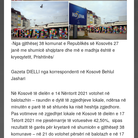
-Nga gjithësej 38 komunat e Republikës së Kosovës 27
janë me shumicë shqiptare dhe më e madhja është e
kryeqytetit, Prishtinës/
Gazeta DIELLI nga korrespondenti në Kosovë Behlul
Jashari
Në Kosovë të dielën e 14 Nëntorit 2021 votohet në
balotazhin – raundin e dytë të zgjedhjeve lokale, ndërsa në
minutën e parë të së shtunës ka nisë heshtja zgjedhore.
Pas votimeve në zgjedhjet lokale në Kosovë të dielën e 17
Tetorit 2021 me pjesëmarrje të votuesëve 42,50%, sipas
rezultatit të garës për kryetarë në shumicën e gjithësejt 38
komunave – në 21 do votohet përsëri në balotazh e në 17