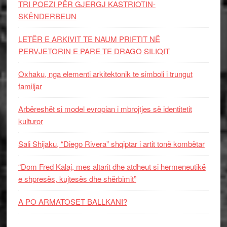
TRI POEZI PËR GJERGJ KASTRIOTIN-
SKËNDERBEUN
LETËR E ARKIVIT TE NAUM PRIFTIT NË
PERVJETORIN E PARE TE DRAGO SILIQIT
Oxhaku, nga elementi arkitektonik te simboli i trungut
familjar
Arbëreshët si model evropian i mbrojtjes së identitetit
kulturor
Sali Shijaku, “Diego Rivera” shqiptar i artit tonë kombëtar
“Dom Fred Kalaj, mes altarit dhe atdheut si hermeneutikë
e shpresës, kujtesës dhe shërbimit”
A PO ARMATOSET BALLKANI?