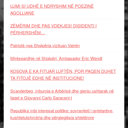
LUMI SI UDHË E NDRYSHIM NË POEZINË
AGOLLIANE
ZËMËRIM DHE PAS VDEKJES! DISIDENTI I
PËRHERSHËM…
Patriotë nga Shqipëria vizituan Vatrën
Mirëseardhje në Shqipëri, Ambasador Eric Wendt
KOSOVA E KA FITUAR LUFTËN, POR PAQEN DUHET
TA FITOJË EDHE NË INSTITUCIONE!
Scanderbeg, mburoja e Arbërisë dhe gjeniu ushtarak në
faqet e Giovanni Carlo Saraceni-t
Republika mbi interesat politike: sovraniteti i qytetarëve,
kushtetutshmëria dhe përgjegjësia shtetërore