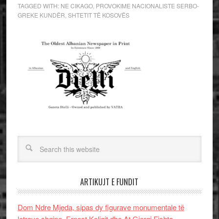
TAGGED WITH:
NE CIKAGO
,
PROVOKIME NACIONALISTE SERBO-
GREKE KUNDËR
,
SHTETIT TË KOSOVËS
ARTIKUJT E FUNDIT
Dom Ndre Mjeda, sipas dy figurave monumentale të
letrave shqipe, Ernest Koliqit dhe At Gjergj Fishta