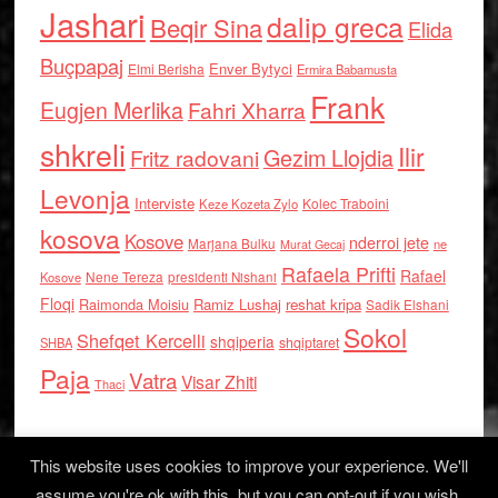
Jashari
dalip greca
Beqir Sina
Elida
Buçpapaj
Enver Bytyci
Elmi Berisha
Ermira Babamusta
Frank
Eugjen Merlika
Fahri Xharra
shkreli
Ilir
Gezim Llojdia
Fritz radovani
Levonja
Interviste
Kolec Traboini
Keze Kozeta Zylo
kosova
Kosove
nderroi jete
Marjana Bulku
ne
Murat Gecaj
Rafaela Prifti
Rafael
Nene Tereza
Kosove
presidenti Nishani
Floqi
Raimonda Moisiu
Ramiz Lushaj
reshat kripa
Sadik Elshani
Sokol
Shefqet Kercelli
shqiperia
shqiptaret
SHBA
Paja
Vatra
Visar Zhiti
Thaci
This website uses cookies to improve your experience. We'll
assume you're ok with this, but you can opt-out if you wish.