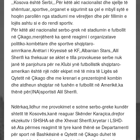
,,Kosova është Serbi,,.Për këtë akt nacionalist dhe sjellje të
shëmtuar,,sportive,,organet e sigurimit sa çel e mbyll sytë e
hoqën parollën nga stadiumi me vërejtjen dhe për fillimin e
lojës ashtu si e do rendi sportiv.
Për këtë akt nacionalist serbo-grek në stadiumin e futbollit
në Çikago,menjëherë ka qenë reagimi i organizatave
politiko-kombëtare dhe sportive shqiptaro-
amrrikane.Anëtari i Kryesisë së KF,,Albanian Stars,,Alil
Sherifi ka theksuar se aktet e tilla provokuese serbe nuk
janë të panjohura për ne.Klubi ynë futbollistik shqiptaro-
amerikan është një ndër ekipet më të mira të Ligës së
Qytetit në Çikago dhe me krenari e prezentojmë kombin
dhe atdheun shqiptar në fushën e futbollit në Amerikë,ka
thënë për(INA)sportisti Alil Sherifi.
Ndërkaq,lidhur me provokimet e sotme serbo-greke kundër
shtetit të Kosovës,kanë reaguar Skënder Karaçica,drejtor
ekzekutiv i SHSHA-së dhe Xhevat Sherifi,kryetar i LSHD-
së.Ata përmes reagimit të tyre kanë thënë se Departamenti
për sport në Bashkësinë e Qytetit në Çikago duhet të