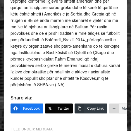
veprojnë konformë ligjeve të shtetit amerikan dhe për
qarqet antishqiptare serbo-greke duhe të kenë të qartë se
këtu është shteti i Amerikës,e jo Serbia dhe Greqia,që në
rrugën e BE-së ende merren me skenarët e vjetër dhe me
motive të njohura antishqiptare në Ballkan.Për rastin
provokues dhe që e prishi traditën e mirë tëlojës së futbollit
pas përfundimit të Botërorit,,Brazili 2014,,përfaqësuesit e
këtyre dy organizatave shqiptaro-amerikane do të kërkojnë
nga institucioinet e Bashkësisë së Qytetit në Çikago dhe
përmes kryebashkiakut Rahm Emanuel,që ndaj
provokimeve serbo-greke të merren masat e duhura karshi
ligjeve demokratike për ndalimin e akteve nacionaliste
kundër popullit shqiptar dhe shtetit të Kosovës,miq të
përjetshëm të SHBA-ve.(INA)
Share via:
Facebook
Twitter
Copy Link
More
FILED UNDER:
MERGATA