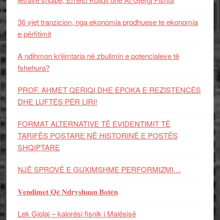
36 vjet tranzicion, nga ekonomia prodhuese te ekonomia
e përfitimit
A ndihmon krijimtaria në zbulimin e potencialeve të
fshehura?
PROF. AHMET QERIQI DHE EPOKA E REZISTENCЁS
DHE LUFTЁS PЁR LIRI!
FORMAT ALTERNATIVE TË EVIDENTIMIT TË
TARIFËS POSTARE NË HISTORINË E POSTËS
SHQIPTARE
NJË SPROVË E GUXIMSHME PERFORMIZMI…
𝐕𝐞𝐧𝐝𝐢𝐦𝐞𝐭 𝐐𝐞̈ 𝐍𝐝𝐫𝐲𝐬𝐡𝐮𝐚𝐧 𝐁𝐨𝐭𝐞̈𝐧
Lek Gjolaj – kalorësi fisnik i Malësisë