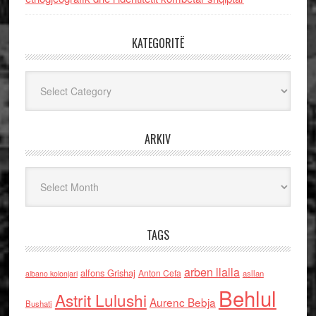
KATEGORITË
Kategoritë
ARKIV
Arkiv
TAGS
arben llalla
alfons Grishaj
Anton Cefa
asllan
albano kolonjari
Behlul
Astrit Lulushi
Aurenc Bebja
Bushati