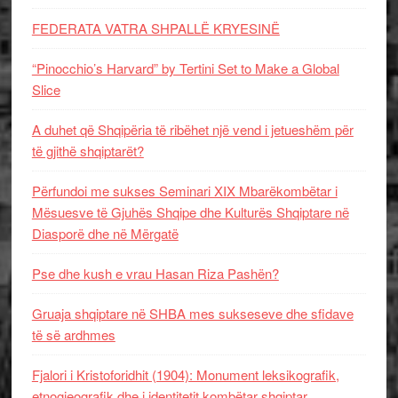
FEDERATA VATRA SHPALLË KRYESINË
“Pinocchio’s Harvard” by Tertini Set to Make a Global
Slice
A duhet që Shqipëria të ribëhet një vend i jetueshëm për
të gjithë shqiptarët?
Përfundoi me sukses Seminari XIX Mbarëkombëtar i
Mësuesve të Gjuhës Shqipe dhe Kulturës Shqiptare në
Diasporë dhe në Mërgatë
Pse dhe kush e vrau Hasan Riza Pashën?
Gruaja shqiptare në SHBA mes sukseseve dhe sfidave
të së ardhmes
Fjalori i Kristoforidhit (1904): Monument leksikografik,
etnogjeografik dhe i identitetit kombëtar shqiptar