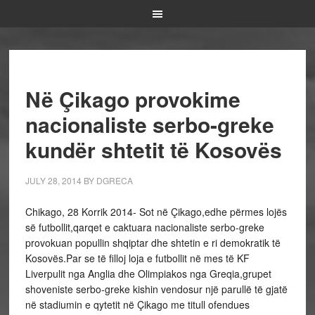
Në Çikago provokime
nacionaliste serbo-greke
kundër shtetit të Kosovës
JULY 28, 2014
BY
DGRECA
Chikago, 28 Korrik 2014- Sot në Çikago,edhe përmes lojës
së futbollit,qarqet e caktuara nacionaliste serbo-greke
provokuan popullin shqiptar dhe shtetin e ri demokratik të
Kosovës.Par se të filloj loja e futbollit në mes të KF
Liverpulit nga Anglia dhe Olimpiakos nga Greqia,grupet
shoveniste serbo-greke kishin vendosur një parullë të gjatë
në stadiumin e qytetit në Çikago me titull ofendues