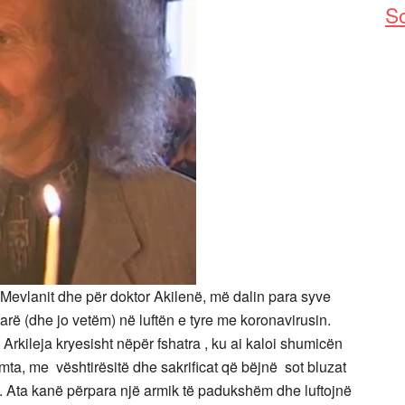
So
Mevlanit dhe për doktor Akilenë, më dalin para syve
arë (dhe jo vetëm) në luftën e tyre me koronavirusin.
Arkileja kryesisht nëpër fshatra , ku ai kaloi shumicën
mta, me vështirësitë dhe sakrificat që bëjnë sot bluzat
. Ata kanë përpara një armik të padukshëm dhe luftojnë