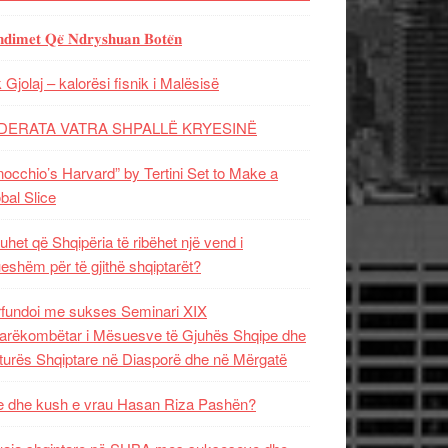
𝐝𝐢𝐦𝐞𝐭 𝐐𝐞̈ 𝐍𝐝𝐫𝐲𝐬𝐡𝐮𝐚𝐧 𝐁𝐨𝐭𝐞̈𝐧
 Gjolaj – kalorësi fisnik i Malësisë
DERATA VATRA SHPALLË KRYESINË
nocchio’s Harvard” by Tertini Set to Make a
bal Slice
uhet që Shqipëria të ribëhet një vend i
ueshëm për të gjithë shqiptarët?
fundoi me sukses Seminari XIX
rëkombëtar i Mësuesve të Gjuhës Shqipe dhe
turës Shqiptare në Diasporë dhe në Mërgatë
 dhe kush e vrau Hasan Riza Pashën?