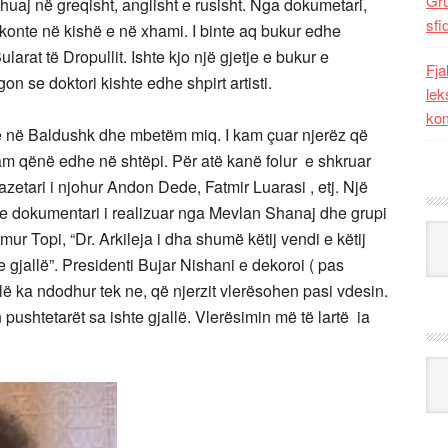
Gr
 huaj në greqisht, anglisht e rusisht. Nga dokumetari,
sfi
hkonte në kishë e në xhami. I binte aq bukur edhe
larat të Dropullit. Ishte kjo një gjetje e bukur e
Fja
gon se doktori kishte edhe shpirt artisti.
lek
kom
e në Baldushk dhe mbetëm miq. I kam çuar njerëz që
kam qënë edhe në shtëpi. Për atë kanë folur e shkruar
gazetari i njohur Andon Dede, Fatmir Luarasi , etj. Një
te dokumentari i realizuar nga Mevlan Shanaj dhe grupi
Kat
mur Topi, “Dr. Arkileja i dha shumë këtij vendi e këtij
e gjallë”. Presidenti Bujar Nishani e dekoroi ( pas
lë ka ndodhur tek ne, që njerzit vlerësohen pasi vdesin.
pushtetarët sa ishte gjallë. Vlerësimin më të lartë ia
Ark