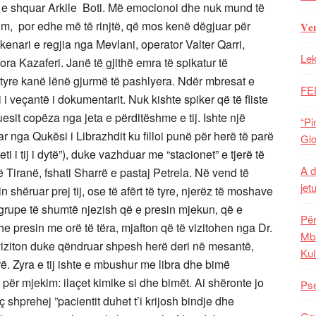
 e shquar Arkile Boti. Më emocionoi dhe nuk mund të
i im, por edhe më të rinjtë, që mos kenë dëgjuar për
𝐕𝐞
 skenari e regjia nga Mevlani, operator Valter Qarri,
Lek
ora Kazaferi. Janë të gjithë emra të spikatur të
 tyre kanë lënë gjurmë të pashlyera. Ndër mbresat e
FE
i veçantë i dokumentarit. Nuk kishte spiker që të fliste
uesit copëza nga jeta e përditëshme e tij. Ishte një
“Pi
ar nga Qukësi i Librazhdit ku filloi punë për herë të parë
Glo
 i tij i dytë”), duke vazhduar me “stacionet” e tjerë të
A d
 Tiranë, fshati Sharrë e pastaj Petrela. Në vend të
jet
in shëruar prej tij, ose të afërt të tyre, njerëz të moshave
grupe të shumtë njezish që e presin mjekun, që e
Për
he presin me orë të tëra, mjafton që të vizitohen nga Dr.
Mba
i viziton duke qëndruar shpesh herë deri në mesantë,
Kul
rë. Zyra e tij ishte e mbushur me libra dhe bimë
 për mjekim: ilaçet kimike si dhe bimët. Ai shëronte jo
Pse
 shprehej ”pacientit duhet t’i krijosh bindje dhe