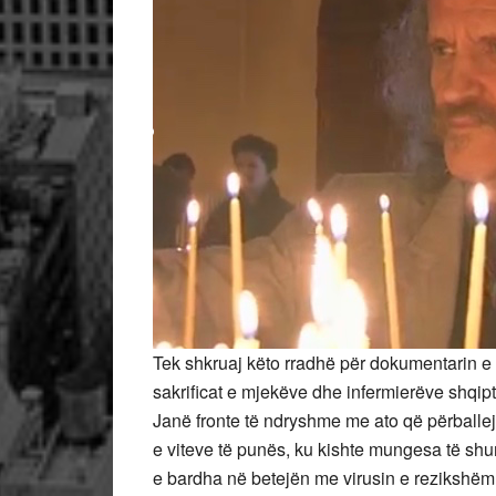
Tek shkruaj këto rradhë për dokumentarin e 
sakrificat e mjekëve dhe infermierëve shqipt
Janë fronte të ndryshme me ato që përballej 
e viteve të punës, ku kishte mungesa të shu
e bardha në betejën me virusin e rezikshëm