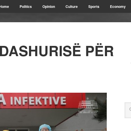
Home
Politics
Opinion
Culture
Sports
Economy
 DASHURISË PËR