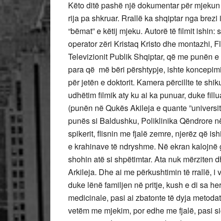
Këto ditë pashë një dokumentar për mjekun
rija pa shkruar. Rrallë ka shqiptar nga brez
“bëmat” e këtij mjeku. Autorë të filmit ishin:
operator zëri Kristaq Kristo dhe montazhi, Fl
Televizionit Publik Shqiptar, që me punën e
para që më bëri përshtypje, ishte koncepimi 
për jetën e doktorit. Kamera përcillte te shik
udhëtim filmik aty ku ai ka punuar, duke fillu
(punën në Qukës Akileja e quante ”universiteti
punës si Baldushku, Poliklinika Qëndrore në
spikerit, flisnin me fjalë zemre, njerëz që ish
e krahinave të ndryshme. Në ekran kalojnë 
shohin atë si shpëtimtar. Ata nuk mërziten d
Arkileja. Dhe ai me përkushtimin të rrallë, 
duke lënë familjen në pritje, kush e di sa he
medicinale, pasi ai zbatonte të dyja metodat
vetëm me mjekim, por edhe me fjalë, pasi siç