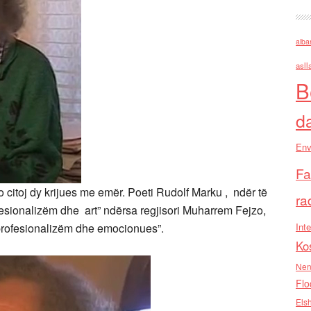
alba
asll
B
d
Env
Fa
 citoj dy krijues me emër. Poeti Rudolf Marku , ndër të
ra
rofesionalizëm dhe art” ndërsa regjisori Muharrem Fejzo,
 profesionalizëm dhe emocionues”.
Inte
Ko
Nen
Flo
Els