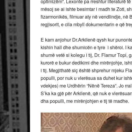
optimizëm”. Lexonte pa rreshtur literaturë të
mësoj se ai ishte besimtar i madh te Zoti, s
fizarmonikës, filmuar aty në vendlindje, në Bu
regjisorit, e cila mbyll dokumentarin e që tre
E kam anjohur Dr.Arkilenë qysh kur punont
kishin hall dhe shumicën e tyre i shëroi. I 
shumë vetë si kolegu i tij, Dr. Flamur Topi, 
kurorë e bukur dedikimi dhe mirënjohje, ish
i tij. Megjithatë siç është shprehur mjeku Fla
populli, por nuk u vlerësua sa duhet kur isht
vdekjes) me Urdhërin “Nënë Tereza”. Jo rral
S’ka ka gjë për Arkilenë, që nuk e vlerësuan 
dha populli, me mirënjohjen e tij të madhe.