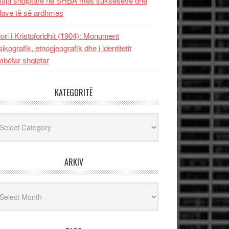
uaja shqiptare në SHBA mes sukseseve dhe
dave të së ardhmes
lori i Kristoforidhit (1904): Monument
sikografik, etnogjeografik dhe i identitetit
bëtar shqiptar
KATEGORITË
egoritë
ARKIV
iv