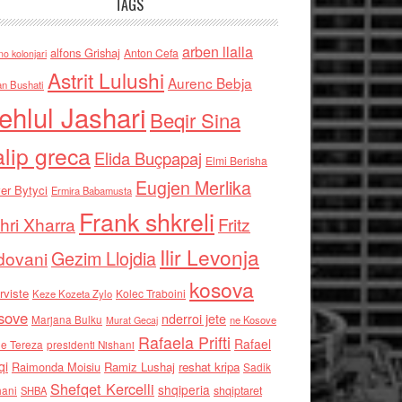
TAGS
arben llalla
alfons Grishaj
Anton Cefa
no kolonjari
Astrit Lulushi
Aurenc Bebja
an Bushati
ehlul Jashari
Beqir Sina
alip greca
Elida Buçpapaj
Elmi Berisha
Eugjen Merlika
er Bytyci
Ermira Babamusta
Frank shkreli
hri Xharra
Fritz
Ilir Levonja
Gezim Llojdia
dovani
kosova
rviste
Kolec Traboini
Keze Kozeta Zylo
sove
nderroi jete
Marjana Bulku
ne Kosove
Murat Gecaj
Rafaela Prifti
Rafael
e Tereza
presidenti Nishani
qi
Raimonda Moisiu
Ramiz Lushaj
reshat kripa
Sadik
Shefqet Kercelli
shqiperia
hani
shqiptaret
SHBA