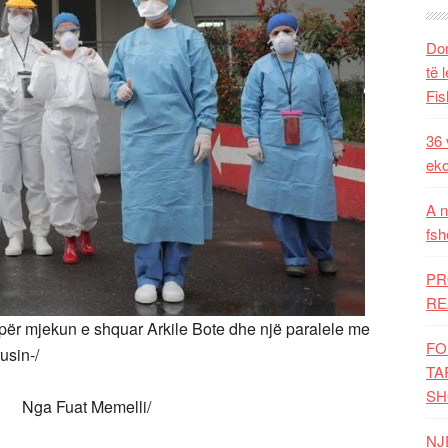
Dom
të 
Fis
36 
eko
A n
fsh
PR
RE
për mjekun e shquar Arkile Bote dhe një paralele me
FO
usin-/
TA
SH
melli/
NJ