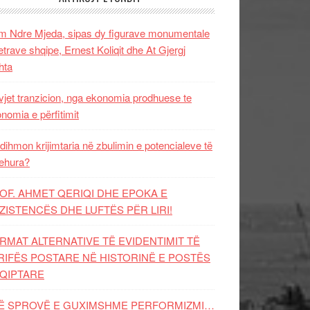
 Ndre Mjeda, sipas dy figurave monumentale
letrave shqipe, Ernest Koliqit dhe At Gjergj
hta
vjet tranzicion, nga ekonomia prodhuese te
nomia e përfitimit
dihmon krijimtaria në zbulimin e potencialeve të
ehura?
OF. AHMET QERIQI DHE EPOKA E
ZISTENCЁS DHE LUFTЁS PЁR LIRI!
RMAT ALTERNATIVE TË EVIDENTIMIT TË
RIFËS POSTARE NË HISTORINË E POSTËS
QIPTARE
Ë SPROVË E GUXIMSHME PERFORMIZMI…