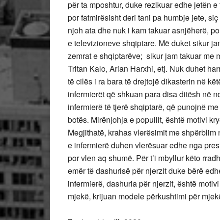
për ta mposhtur, duke rezikuar edhe jetën e 
por fatmirësisht deri tani pa humbje jete, siç
njoh ata dhe nuk i kam takuar asnjëherë, por
e televizioneve shqiptare. Më duket sikur ja
zemrat e shqiptarëve; sikur jam takuar me 
Tritan Kalo, Arian Harxhi, etj. Nuk duhet ha
të cilës i ra bara të drejtojë dikasterin në k
infermierët që shkuan para disa ditësh në nd
infermierë të tjerë shqiptarë, që punojnë me
botës. Mirënjohja e popullit, është motivi kry
Megjithatë, krahas vlerësimit me shpërblim 
e infermierë duhen vlerësuar edhe nga presid
por vlen aq shumë. Për t’i mbyllur këto rradh
emër të dashurisë për njerzit duke bërë edh
infermierë, dashuria për njerzit, është motivi
mjekë, krijuan modele përkushtimi për mjekë