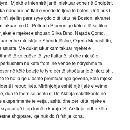
tyre . Mjekë e infermirë janë infektuar edhe në Shqipëri,
 ka ndodhur në Itali e vende të tjera të botës. Unë nuk i
 m’i sjellin para syve çdo ditë këtu në Boston, ekranet
m takuar me Dr. Pëllumb Piperon që këto ditë ka fituar
mjeket e mjekët e shquar: Silva Bino, Najada Çomo,
rruar edhe ministrja e Shëndetësisë, Ogerta Manastirliu,
ëtë situatë. Më duket sikur kam takuar mjekët e
ihmë të kolegëve të tyre italianë, si dhe mjekë e
 përkushtim në këtë front, në vende të ndryshme të
esor në këtë betejë të tyre për të shpëtuar jetë njerzish .
në të holla që u është premtuar nga qeveria, këta mjekë
enti i republikës. Mirënjohja është një fjalë e vetme,
ë, dua të them se ashtu si Dr. Akileja sakrifikonte në
e eksperimente te vetja , ashtu dhe për këta mjekë e
 kryesor që i jep forcë e kurajo. Si Arkileja, edhe këta
sinë shqiptare, që nuk do t’i fshijë koha.