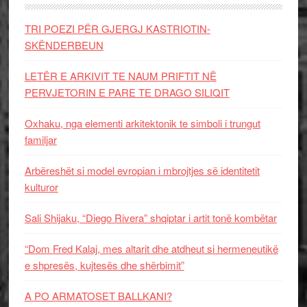
TRI POEZI PËR GJERGJ KASTRIOTIN-
SKËNDERBEUN
LETËR E ARKIVIT TE NAUM PRIFTIT NË
PERVJETORIN E PARE TE DRAGO SILIQIT
Oxhaku, nga elementi arkitektonik te simboli i trungut
familjar
Arbëreshët si model evropian i mbrojtjes së identitetit
kulturor
Sali Shijaku, “Diego Rivera” shqiptar i artit tonë kombëtar
“Dom Fred Kalaj, mes altarit dhe atdheut si hermeneutikë
e shpresës, kujtesës dhe shërbimit”
A PO ARMATOSET BALLKANI?