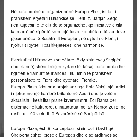
Në ceremoninë e organizuar në Europa Plaz , ishte i
pranishëm Kryetari i Bashkisë së Fierit, z. Baftjar Zeqo,
nën kujdesin e të cilit do të organizohet kjo iniciativë e cila
ka marrë përsipër të kremtojë festat kombëtare të vendeve
pjesmarrëse të Bashkimit Europian, në qytetin e Fierit, i
njohur si qyteti i bashkëjetesës dhe harmonisë.
Ekzekutimi i Himneve kombëtare të dy shteteve,(Shqipëri
dhe Irlandë) shënoi nisjen zyrtare të kësaj ceremonie dhe
ngritjen e flamurit të Irlandës , ku ishin të pranishëm
personalitete të Fierit dhe qytetarë Fierakë.
Europa Plaza, ideuar e projektuar nga Fate Velaj, një artist
i njohur me një karrierë brilante në Austri dhe jo vetëm ,
aktualisht , këshilltar pranë kryeministrit Edi Rama për
diplomacinë kulturore, u inaugurua më 24 Nentor 2012 me
rastin e 100 vjetorit të Pavarësisë së Shqipërisë.
Europa Plaza, është konceptuar si simbol i faktit që
Shqipëria është pjesë e Europës dhe e së ardhmes së