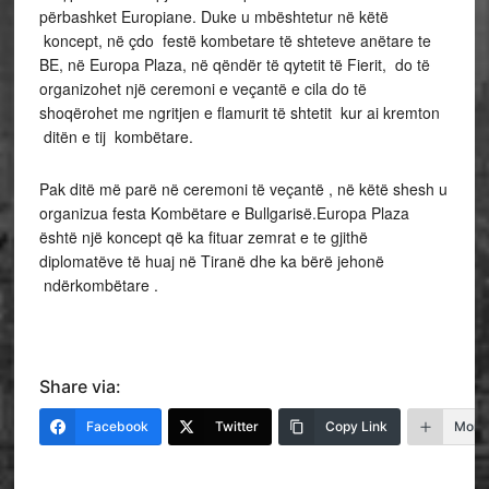
përbashket Europiane. Duke u mbështetur në këtë
koncept, në çdo festë kombetare të shteteve anëtare te
BE, në Europa Plaza, në qëndër të qytetit të Fierit, do të
organizohet një ceremoni e veçantë e cila do të
shoqërohet me ngritjen e flamurit të shtetit kur ai kremton
ditën e tij kombëtare.
Pak ditë më parë në ceremoni të veçantë , në këtë shesh u
organizua festa Kombëtare e Bullgarisë.Europa Plaza
është një koncept që ka fituar zemrat e te gjithë
diplomatëve të huaj në Tiranë dhe ka bërë jehonë
ndërkombëtare .
Share via:
Facebook
Twitter
Copy Link
More