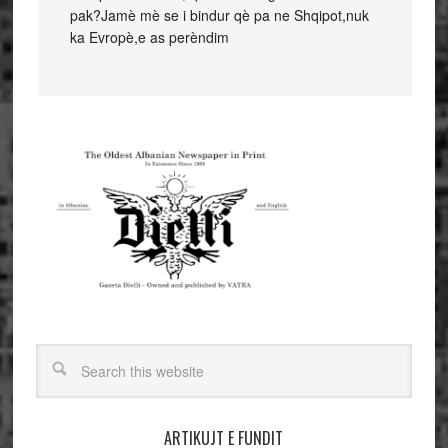
pak?Jamè mè se i bindur qè pa ne Shqipot,nuk
ka Evropè,e as perèndim
ARTIKUJT E FUNDIT