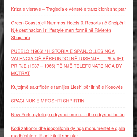
Kriza e vlerave – Tragjedia e vërtetë e tranzicionit shqiptar
Green Coast sjell Nammos Hotels & Resorts në Shqipëri:
Një destinacion i ri lifestyle merr formë në Rivierën
Shqiptare
PUEBLO (1966) / HISTORIA E SPANJOLLES NGA
VALENCIA QË PËRFUNDOI NË LUSHNJE — 29 VJET
PRITJE (1937 – 1966) TË NJË TELEFONATE NGA DY
MOTRAT
Kujtojmë sakrificën e familjes Lleshi për lirinë e Kosovës
SPAÇI NUK E MPOSHTI SHPIRTIN
New York, qyteti që ndryshoi emrin… dhe ndryshoi botën
Kodi zakonor dhe isopolifonia dy nga monumentet e gjalla
madhështore të antikitetit shqiptar