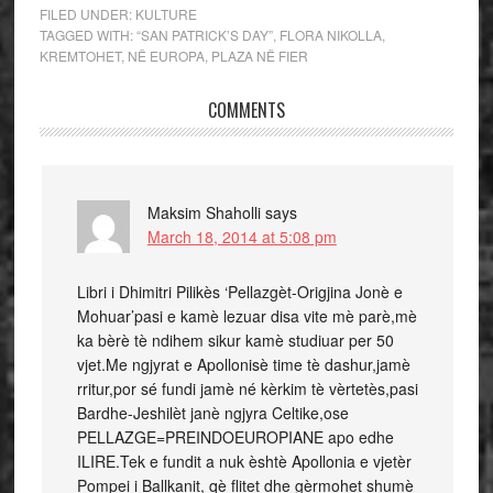
FILED UNDER:
KULTURE
TAGGED WITH:
“SAN PATRICK’S DAY”
,
FLORA NIKOLLA
,
KREMTOHET
,
NË EUROPA
,
PLAZA NË FIER
COMMENTS
Maksim Shaholli
says
March 18, 2014 at 5:08 pm
Libri i Dhimitri Pilikès ‘Pellazgèt-Origjina Jonè e
Mohuar’pasi e kamè lezuar disa vite mè parè,mè
ka bèrè tè ndihem sikur kamè studiuar per 50
vjet.Me ngjyrat e Apollonisè time tè dashur,jamè
rritur,por sé fundi jamè né kèrkim tè vèrtetès,pasi
Bardhe-Jeshilèt janè ngjyra Celtike,ose
PELLAZGE=PREINDOEUROPIANE apo edhe
ILIRE.Tek e fundit a nuk èshtè Apollonia e vjetèr
Pompei i Ballkanit, qè flitet dhe gèrmohet shumè