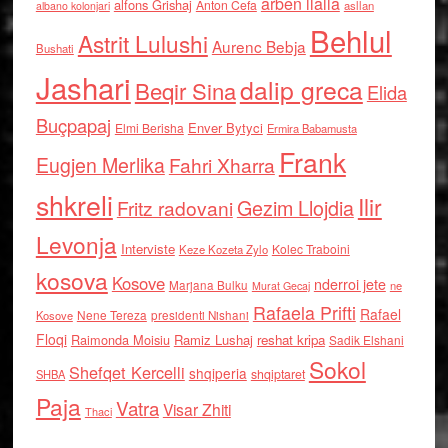
arben llalla
alfons Grishaj
Anton Cefa
asllan
albano kolonjari
Behlul
Astrit Lulushi
Aurenc Bebja
Bushati
Jashari
dalip greca
Beqir Sina
Elida
Buçpapaj
Enver Bytyci
Elmi Berisha
Ermira Babamusta
Frank
Eugjen Merlika
Fahri Xharra
shkreli
Ilir
Gezim Llojdia
Fritz radovani
Levonja
Interviste
Kolec Traboini
Keze Kozeta Zylo
kosova
Kosove
nderroi jete
Marjana Bulku
ne
Murat Gecaj
Rafaela Prifti
Rafael
Nene Tereza
Kosove
presidenti Nishani
Floqi
Raimonda Moisiu
Ramiz Lushaj
reshat kripa
Sadik Elshani
Sokol
Shefqet Kercelli
shqiperia
shqiptaret
SHBA
Paja
Vatra
Visar Zhiti
Thaci