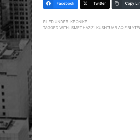
Facebook
Twitter
Copy Li
FILED UNDER:
KRONIKE
TAGGED WITH:
ISMET HAZIZI
,
KUSHTUAR AQIF BLYTË