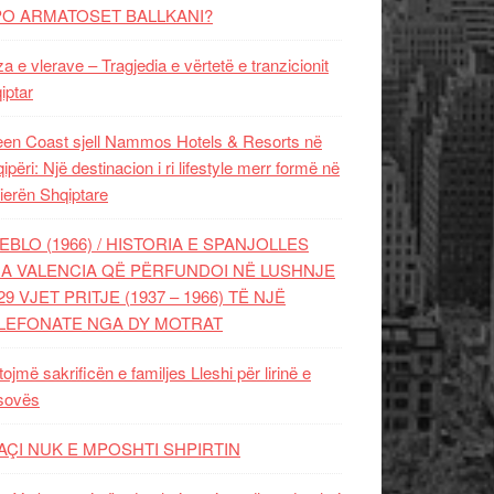
PO ARMATOSET BALLKANI?
za e vlerave – Tragjedia e vërtetë e tranzicionit
iptar
en Coast sjell Nammos Hotels & Resorts në
ipëri: Një destinacion i ri lifestyle merr formë në
ierën Shqiptare
EBLO (1966) / HISTORIA E SPANJOLLES
A VALENCIA QË PËRFUNDOI NË LUSHNJE
29 VJET PRITJE (1937 – 1966) TË NJË
LEFONATE NGA DY MOTRAT
tojmë sakrificën e familjes Lleshi për lirinë e
sovës
AÇI NUK E MPOSHTI SHPIRTIN