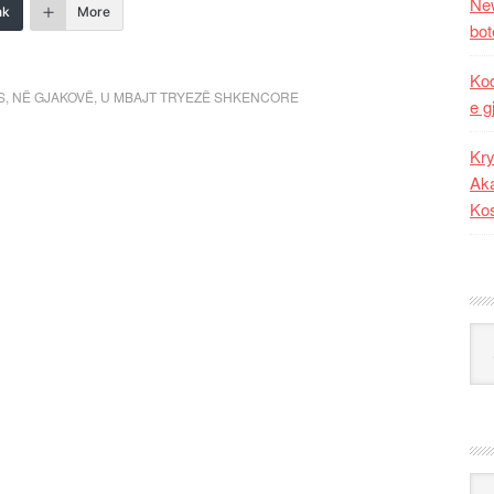
New
nk
More
bot
Kod
S
,
NË GJAKOVË
,
U MBAJT TRYEZË SHKENCORE
e g
Kry
Aka
Ko
Kat
Ark