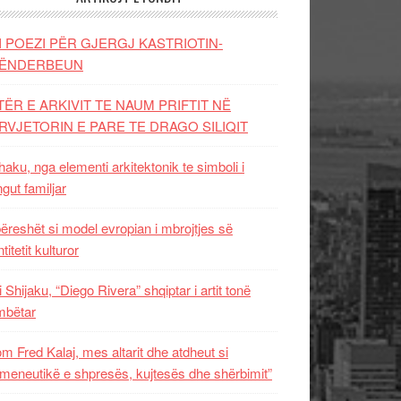
I POEZI PËR GJERGJ KASTRIOTIN-
ËNDERBEUN
TËR E ARKIVIT TE NAUM PRIFTIT NË
RVJETORIN E PARE TE DRAGO SILIQIT
aku, nga elementi arkitektonik te simboli i
ngut familjar
ëreshët si model evropian i mbrojtjes së
titetit kulturor
i Shijaku, “Diego Rivera” shqiptar i artit tonë
mbëtar
m Fred Kalaj, mes altarit dhe atdheut si
meneutikë e shpresës, kujtesës dhe shërbimit”