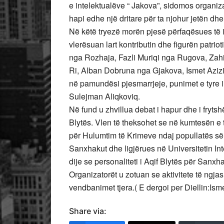
e intelektualëve “ Jakova”, sidomos organi
hapi edhe një dritare për ta njohur jetën dhe
Në këtë tryezë morën pjesë përfaqësues të i
vlerësuan lart kontributin dhe figurën patrio
nga Rozhaja, Fazli Muriqi nga Rugova, Zahir
Ri, Alban Dobruna nga Gjakova, Ismet Azizi
në pamundësi pjesmarrjeje, punimet e tyre
Sulejman Aliqkoviq.
Në fund u zhvillua debat i hapur dhe i fryt
Blytës. Vlen të theksohet se në kumtesën e tij 
për Hulumtim të Krimeve ndaj popullatës së 
Sanxhakut dhe ligjërues në Universitetin In
dije se personaliteti i Aqif Blytës për Sanx
Organizatorët u zotuan se aktivitete të ng
vendbanimet tjera.( E dergoi per Diellin:Ism
Share via: