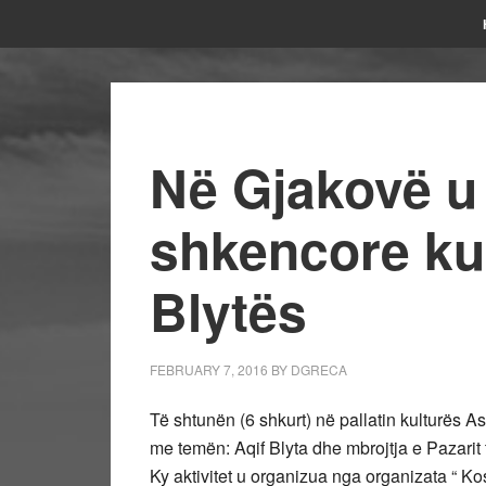
Në Gjakovë u 
shkencore ku
Blytës
FEBRUARY 7, 2016
BY
DGRECA
Të shtunën (6 shkurt) në pallatin kulturës 
me temën: Aqif Blyta dhe mbrojtja e Pazarit 
Ky aktivitet u organizua nga organizata “