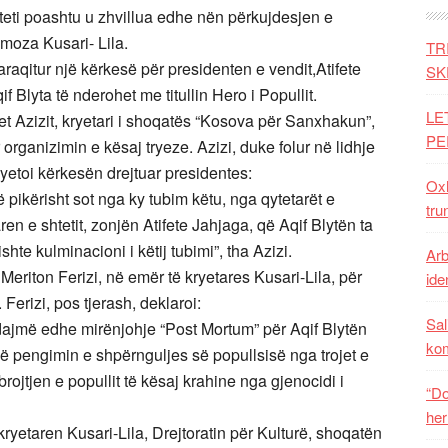
iteti poashtu u zhvillua edhe nën përkujdesjen e
moza Kusari- Lila.
TR
aqitur një kërkesë për presidenten e vendit,Atifete
SK
 Blyta të nderohet me titullin Hero i Popullit.
LE
et Azizit, kryetari i shoqatës “Kosova për Sanxhakun”,
PE
organizimin e kësaj tryeze. Azizi, duke folur në lidhje
syetoi kërkesën drejtuar presidentes:
Oxh
ë pikërisht sot nga ky tubim këtu, nga qytetarët e
tru
en e shtetit, zonjën Atifete Jahjaga, që Aqif Blytën ta
shte kulminacioni i këtij tubimi”, tha Azizi.
Arb
 Meriton Ferizi, në emër të kryetares Kusari-Lila, për
iden
Ferizi, pos tjerash, deklaroi:
Sal
ajmë edhe mirënjohje “Post Mortum” për Aqif Blytën
ko
 në pengimin e shpërnguljes së popullsisë nga trojet e
ojtjen e popullit të kësaj krahine nga gjenocidi i
“Do
her
kryetaren Kusari-Lila, Drejtoratin për Kulturë, shoqatën