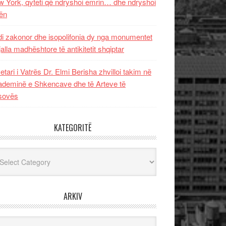
 York, qyteti që ndryshoi emrin… dhe ndryshoi
ën
i zakonor dhe isopolifonia dy nga monumentet
jalla madhështore të antikitetit shqiptar
etari i Vatrës Dr. Elmi Berisha zhvilloi takim në
deminë e Shkencave dhe të Arteve të
sovës
KATEGORITË
egoritë
ARKIV
iv