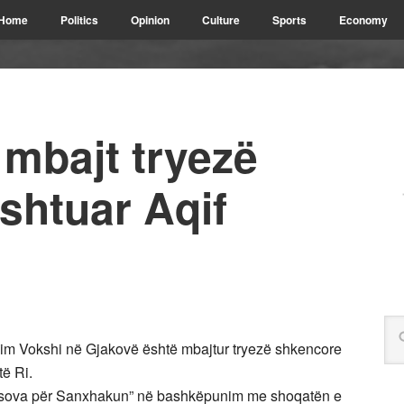
Home
Politics
Opinion
Culture
Sports
Economy
mbajt tryezë
shtuar Aqif
Asim Vokshi në Gjakovë është mbajtur tryezë shkencore
të Ri.
 Kosova për Sanxhakun” në bashkëpunim me shoqatën e