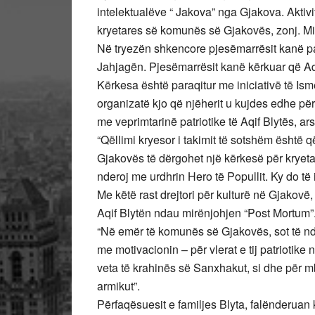
intelektualëve “ Jakova” nga Gjakova. Aktiv
kryetares së komunës së Gjakovës, zonj. Mi
Në tryezën shkencore pjesëmarrësit kanë par
Jahjagën. Pjesëmarrësit kanë kërkuar që Aqif
Kërkesa është paraqitur me iniciativë të Ism
organizatë kjo që njëherit u kujdes edhe për 
me veprimtarinë patriotike të Aqif Blytës, ar
“Qëllimi kryesor i takimit të sotshëm është q
Gjakovës të dërgohet një kërkesë për kryetar
nderoj me urdhrin Hero të Popullit. Ky do të i
Me këtë rast drejtori për kulturë në Gjakovë,
Aqif Blytën ndau mirënjohjen “Post Mortum”. 
“Në emër të komunës së Gjakovës, sot të nd
me motivacionin – për vlerat e tij patriotike
veta të krahinës së Sanxhakut, si dhe për mbr
armikut”.
Përfaqësuesit e familjes Blyta, falënderuan 