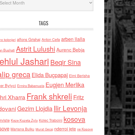
TAGS
arben llalla
alfons Grishaj
Anton Cefa
no kolonjari
Astrit Lulushi
Aurenc Bebja
an Bushati
ehlul Jashari
Beqir Sina
alip greca
Elida Buçpapaj
Elmi Berisha
Eugjen Merlika
er Bytyci
Ermira Babamusta
Frank shkreli
hri Xharra
Fritz
Ilir Levonja
Gezim Llojdia
dovani
kosova
rviste
Kolec Traboini
Keze Kozeta Zylo
sove
nderroi jete
Marjana Bulku
ne Kosove
Murat Gecaj