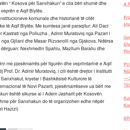
zatën “ Kosova për Sanxhakun” e cila bëri shumë dhe
A 
 veprën e Aqif Blytës.
Kri
nstitucioneve komunale dhe historianë të cilët
shq
tike të Aqif Blytës. Me kumtesa janë paraqitur: Ali Daci
 Kastrati nga Polluzha , Admir Muratoviq nga Pazari i
Gre
 nga Gjilani dhe Masar Rizvanolli nga Gjakova. Ndërsa
Shq
 i dërguan: Nexhmedin Spahiu, Mazllum Baraliu dhe
Riv
shëm me pjesëmarrës për figurën dhe veprimtarinë e Aqif
PU
Prof. Dr. Admir Muratoviq, i cili është drejtor i Institutit
NG
— 
Sanxhakut, kryetar i Bashkësisë Kulturore të
TE
ternacional të Novi Pazarit, pjesëmarrëseve ua bëri me
hakun është sikurse ai i Adem Jasharit për Kosovën.
Kuj
jashme për Sanxhakun do të organizohen edhe nëpër
Ko
et Hazizi)
SP