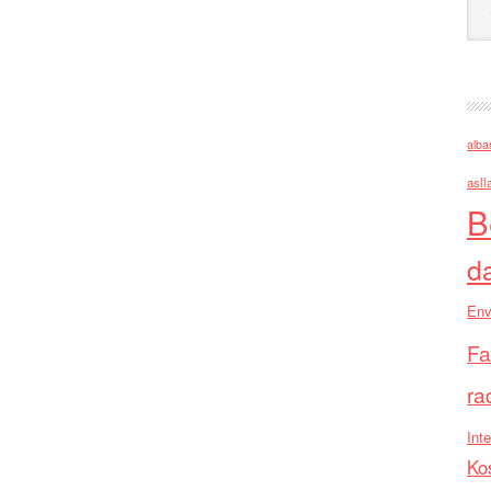
alba
asll
B
d
Env
Fa
ra
Inte
Ko