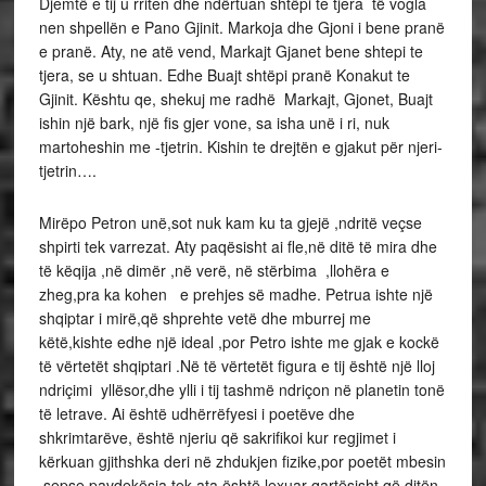
Djemtë e tij u rriten dhe ndërtuan shtëpi te tjera të vogla
nen shpellën e Pano Gjinit. Markoja dhe Gjoni i bene pranë
e pranë. Aty, ne atë vend, Markajt Gjanet bene shtepi te
tjera, se u shtuan. Edhe Buajt shtëpi pranë Konakut te
Gjinit. Kështu qe, shekuj me radhë Markajt, Gjonet, Buajt
ishin një bark, një fis gjer vone, sa isha unë i ri, nuk
martoheshin me -tjetrin. Kishin te drejtën e gjakut për njeri-
tjetrin….
Mirëpo Petron unë,sot nuk kam ku ta gjejë ,ndritë veçse
shpirti tek varrezat. Aty paqësisht ai fle,në ditë të mira dhe
të këqija ,në dimër ,në verë, në stërbima ,llohëra e
zheg,pra ka kohen e prehjes së madhe. Petrua ishte një
shqiptar i mirë,që shprehte vetë dhe mburrej me
këtë,kishte edhe një ideal ,por Petro ishte me gjak e kockë
të vërtetët shqiptari .Në të vërtetët figura e tij është një lloj
ndriçimi yllësor,dhe ylli i tij tashmë ndriçon në planetin tonë
të letrave. Ai është udhërrëfyesi i poetëve dhe
shkrimtarëve, është njeriu që sakrifikoi kur regjimet i
kërkuan gjithshka deri në zhdukjen fizike,por poetët mbesin
,sepse pavdekësia tek ata është lexuar qartësisht që ditën