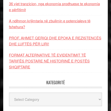
36 vjet tranzicion, nga ekonomia prodhuese te ekonomia
e përfitimit
A ndihmon krijimtaria në zbulimin e potencialeve të
fshehura?
PROF. AHMET QERIQI DHE EPOKA E REZISTENCЁS
DHE LUFTЁS PЁR LIRI!
FORMAT ALTERNATIVE TË EVIDENTIMIT TË
TARIFËS POSTARE NË HISTORINË E POSTËS
SHQIPTARE
KATEGORITË
Kategoritë