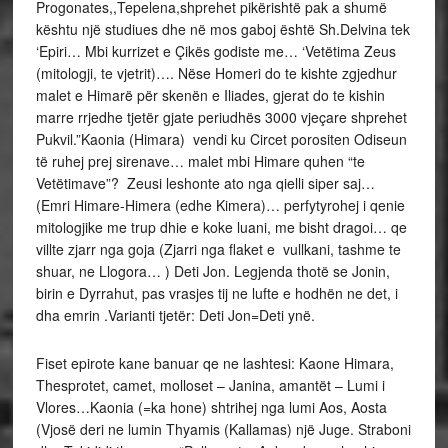
Progonates,,Tepelena,shprehet pikërishtë pak a shumë
kështu një studiues dhe në mos gaboj është Sh.Delvina tek
‘Epiri… Mbi kurrizet e Çikës godiste me… ‘Vetëtima Zeus
(mitologji, te vjetrit)…. Nëse Homeri do te kishte zgjedhur
malet e Himarë për skenën e Iliades, gjerat do te kishin
marre rrjedhe tjetër gjate periudhës 3000 vjeçare shprehet
Pukvil.”Kaonia (Himara) vendi ku Circet porositen Odiseun
të ruhej prej sirenave… malet mbi Himare quhen “te
Vetëtimave”? Zeusi leshonte ato nga qielli siper saj…
(Emri Himare-Himera (edhe Kimera)… perfytyrohej i qenie
mitologjike me trup dhie e koke luani, me bisht dragoi… qe
villte zjarr nga goja (Zjarri nga flaket e vullkani, tashme te
shuar, ne Llogora… ) Deti Jon. Legjenda thotë se Jonin,
birin e Dyrrahut, pas vrasjes tij ne lufte e hodhën ne det, i
dha emrin .Varianti tjetër: Deti Jon=Deti ynë.
Fiset epirote kane banuar qe ne lashtesi: Kaone Himara,
Thesprotet, camet, molloset – Janina, amantët – Lumi i
Vlores…Kaonia (=ka hone) shtrihej nga lumi Aos, Aosta
(Vjosë deri ne lumin Thyamis (Kallamas) një Juge. Straboni