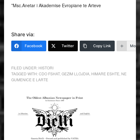
*Msc.Anetar i Akademise Evropiane te Arteve
Share via:
Facebook
Twitter
Copy Link
More
FILED UNDER:
HISTORI
TAGGED WITH:
CDO FSHAT
,
GEZIM LLOJDIA
,
HIMARE ESHTE
,
NE
GUMENICE E LARTE