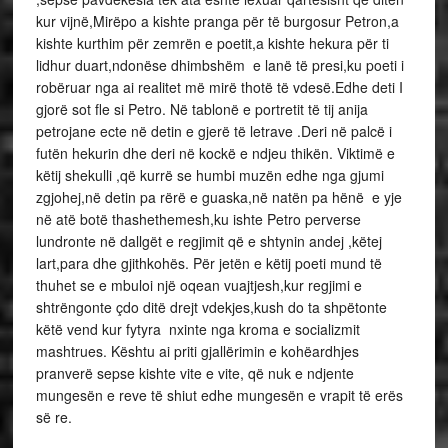
kur vijnë,Mirëpo a kishte pranga për të burgosur Petron,a
kishte kurthim për zemrën e poetit,a kishte hekura për ti
lidhur duart,ndonëse dhimbshëm e lanë të presi,ku poeti i
robëruar nga ai realitet më mirë thotë të vdesë.Edhe deti I
gjorë sot fle si Petro. Në tablonë e portretit të tij anija
petrojane ecte në detin e gjerë të letrave .Deri në palcë i
futën hekurin dhe deri në kockë e ndjeu thikën. Viktimë e
këtij shekulli ,që kurrë se humbi muzën edhe nga gjumi
zgjohej,në detin pa rërë e guaska,në natën pa hënë e yje
në atë botë thashethemesh,ku ishte Petro perverse
lundronte në dallgët e regjimit që e shtynin andej ,këtej
lart,para dhe gjithkohës. Për jetën e këtij poeti mund të
thuhet se e mbuloi një oqean vuajtjesh,kur regjimi e
shtrëngonte çdo ditë drejt vdekjes,kush do ta shpëtonte
këtë vend kur fytyra nxinte nga kroma e socializmit
mashtrues. Kështu ai priti gjallërimin e kohëardhjes
pranverë sepse kishte vite e vite, që nuk e ndjente
mungesën e reve të shiut edhe mungesën e vrapit të erës
së re.