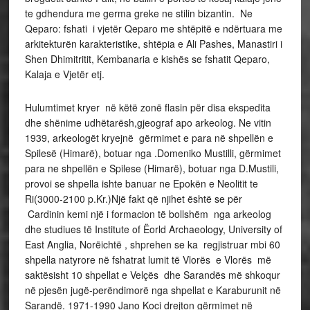
te gdhendura me germa greke ne stilin bizantin. Ne
Qeparo: fshati i vjetër Qeparo me shtëpitë e ndërtuara me
arkitekturën karakteristike, shtëpia e Ali Pashes, Manastiri i
Shen Dhimitritit, Kembanaria e kishës se fshatit Qeparo,
Kalaja e Vjetër etj.
Hulumtimet kryer në këtë zonë flasin për disa ekspedita
dhe shënime udhëtarësh,gjeograf apo arkeolog. Ne vitin
1939, arkeologët kryejnë gërmimet e para në shpellën e
Spilesë (Himarë), botuar nga .Domeniko Mustilli, gërmimet
para ne shpellën e Spilese (Himarë), botuar nga D.Mustili,
provoi se shpella ishte banuar ne Epokën e Neolitit te
Ri(3000-2100 p.Kr.)Një fakt që njihet është se për
Cardinin kemi një i formacion të bollshëm nga arkeolog
dhe studiues të Institute of Ëorld Archaeology, University of
East Anglia, Norëichtë , shprehen se ka regjistruar mbi 60
shpella natyrore në fshatrat lumit të Vlorës e Vlorës më
saktësisht 10 shpellat e Velçës dhe Sarandës më shkoqur
në pjesën jugë-perëndimorë nga shpellat e Karaburunit në
Sarandë. 1971-1990 Jano Koci drejton gërmimet në