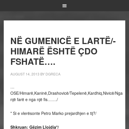
NË GUMENICË E LARTË/-
HIMARË ËSHTË ÇDO
FSHATË….
AUGUST 14, 2013
BY
DGRECA
…
OSE/Himarë,Kaninë,Drashovicë/Tepelenë,Kardhiq,Nivicë/Nga
një farë e nga një fis……./
* Si e vlerësonte Petro Marko prejardhjen e tij?/
Shkruan: Gëzim Llojdia*/