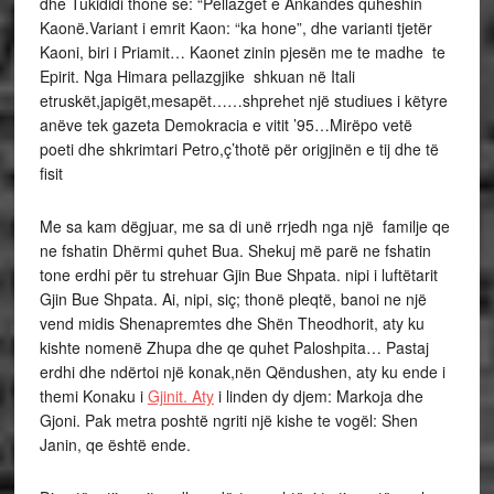
dhe Tukididi thone se: “Pellazget e Ankandes quheshin
Kaonë.Variant i emrit Kaon: “ka hone”, dhe varianti tjetër
Kaoni, biri i Priamit… Kaonet zinin pjesën me te madhe te
Epirit. Nga Himara pellazgjike shkuan në Itali
etruskët,japigët,mesapët……shprehet një studiues i këtyre
anëve tek gazeta Demokracia e vitit ’95…Mirëpo vetë
poeti dhe shkrimtari Petro,ç’thotë për origjinën e tij dhe të
fisit
Me sa kam dëgjuar, me sa di unë rrjedh nga një familje qe
ne fshatin Dhërmi quhet Bua. Shekuj më parë ne fshatin
tone erdhi për tu strehuar Gjin Bue Shpata. nipi i luftëtarit
Gjin Bue Shpata. Ai, nipi, siç; thonë pleqtë, banoi ne një
vend midis Shenapremtes dhe Shën Theodhorit, aty ku
kishte nomenë Zhupa dhe qe quhet Paloshpita… Pastaj
erdhi dhe ndërtoi një konak,nën Qëndushen, aty ku ende i
themi Konaku i
Gjinit. Aty
i linden dy djem: Markoja dhe
Gjoni. Pak metra poshtë ngriti një kishe te vogël: Shen
Janin, qe është ende.