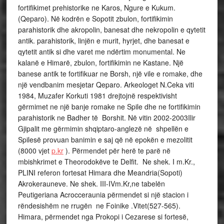
fortifikimet prehistorike ne Karos, Ngure e Kukum.
(Qeparo). Në kodrën e Sopotit zbulon, fortifikimin
parahistorik dhe akropolin, banesat dhe nekropolin e qytetit
antik. parahistorik, linjën e murit, hyrjet, dhe banesat e
qytetit antik si dhe varet me ndërtim monumental. Ne
kalanë e Himarë, zbulon, fortifikimin ne Kastane. Një
banese antik te fortifikuar ne Borsh, një vile e romake, dhe
një vendbanim mesjetar Qeparo. Arkeologet N.Ceka viti
1984, Muzafer Korkuti 1981 drejtojnë respektivisht
gërmimet ne një banje romake ne Spile dhe ne fortifikimin
parahistorik ne Badher të Borshit. Në vitin 2002-2003Ilir
Gjipalit me gërmimin shqiptaro-anglezë në shpellën e
Spilesë provuan banimin e saj që në epokën e mezolitit
(8000 vjet
p.kr
). Përmendet për herë te parë në
mbishkrimet e Theorodokëve te Delfit. Ne shek. I m.Kr.,
PLINI referon fortesat Himara dhe Meandria(Sopoti)
Akrokerauneve. Ne shek. III-IVm.Kr,ne tabelën
Peutigeriana Acrocceraunia përmendet si një stacion i
rëndesishëm ne rrugën ne Foinike .Vitet(527-565).
Himara, përmendet nga Prokopi i Cezarese si fortesë,