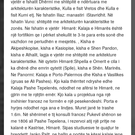
vjetër e fshatit Dhërmi me shtëpitë e ndërtuara me
arkitekturën karakteristike, Kulla e fisit Vretos dhe Kulla e
fisit Kumi etj. Ne fshatin Iliaz: manastiri iStavridhit. Në
fshatin Vuno: shtëpitë me arkitekturën karakteristike te
zonës. Ne fshatin e vjetër Himarë: Kalaja e Himarës është
një fortifikim qe i përket shekullit te 3-te para erës sonë dhe
vazhdon ne periudhën e mesjetës. , Kisha e
Akipeshkopise, kisha e Kasiopise, kisha e Shen Pandon,
kisha e Athalit, lagja e vjetër me shtëpitë me arkitekture
karakteristike. Në qytetin Himarë:Shpella e Omerit e cila i
ka dhënë dhe emrin qytetit (Spile), kisha e Shën. Marinës.
Ne Panormi: Kalaja e Porto-Palermos dhe Kisha e Vasilikes
(gruas se Ali Pashes). Kjo kala thërritet ndryshe edhe
Kalaja Pashe Tepelenës, ndodhet ne afërsi te Himarë, ne
gjirin me te njëjtin emër. Kjo kala u projektua nga një
inxhinier francez ne formën e një pesekendeshi. Porta e
hyrjes ndodhet nga ana e lindjes. Muret janë te trashe
1.6m. Në shënimet e tij konsulli francez Pukevil shënon se
me 1806 ali Pashe Tepelena, i rezervoi atij një pritje ne
kalanë e Kastrise, Himarë. Sipas studiuesve te quajtur te
bregdetit Janko Palit, ne ballin e portës te kësaj kalaje jene