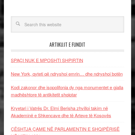
ARTIKUJT E FUNDIT
SPAÇI NUK E MPOSHTI SHPIRTIN
New York, qyteti që ndryshoi emrin… dhe ndryshoi botën
Kodi zakonor dhe isopolifonia dy nga monumentet e gjalla
madhështore të antikitetit shqiptar
Kryetari i Vatrës Dr. Elmi Berisha zhvilloi takim në
Akademinë e Shkencave dhe të Arteve të Kosovës
ÇËSHTJA ÇAME NË PARLAMENTIN E SHQIPËRISË