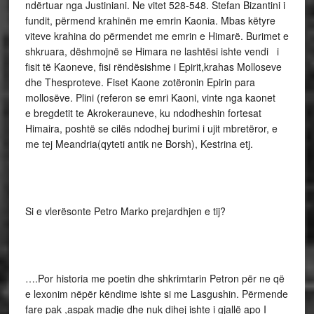
ndërtuar nga Justiniani. Ne vitet 528-548. Stefan Bizantini i
fundit, përmend krahinën me emrin Kaonia. Mbas këtyre
viteve krahina do përmendet me emrin e Himarë. Burimet e
shkruara, dëshmojnë se Himara ne lashtësi ishte vendi i
fisit të Kaoneve, fisi rëndësishme i Epirit,krahas Molloseve
dhe Thesproteve. Fiset Kaone zotëronin Epirin para
mollosëve. Plini (referon se emri Kaoni, vinte nga kaonet
e bregdetit te Akrokerauneve, ku ndodheshin fortesat
Himaira, poshtë se cilës ndodhej burimi i ujit mbretëror, e
me tej Meandria(qyteti antik ne Borsh), Kestrina etj.
Si e vlerësonte Petro Marko prejardhjen e tij?
….Por historia me poetin dhe shkrimtarin Petron për ne që
e lexonim nëpër këndime ishte si me Lasgushin. Përmende
fare pak ,aspak madje dhe nuk dihej ishte i gjallë apo I