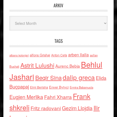
ARKIV
Arkiv
TAGS
arben llalla
alfons Grishaj
Anton Cefa
asllan
albano kolonjari
Behlul
Astrit Lulushi
Aurenc Bebja
Bushati
Jashari
dalip greca
Beqir Sina
Elida
Buçpapaj
Enver Bytyci
Elmi Berisha
Ermira Babamusta
Frank
Eugjen Merlika
Fahri Xharra
shkreli
Ilir
Gezim Llojdia
Fritz radovani