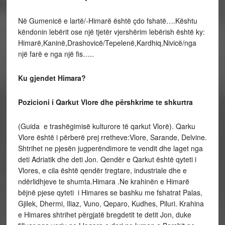
Në Gumenicë e lartë/-Himarë është çdo fshatë….Kështu
këndonin lebërit ose një tjetër vjershërim lebërish është ky:
Himarë,Kaninë,Drashovicë/Tepelenë,Kardhiq,Nivicë/nga
një farë e nga një fis…..
Ku gjendet Himara?
Pozicioni i Qarkut Vlore dhe përshkrime te shkurtra
(Guida e trashëgimisë kulturore të qarkut Vlorë). Qarku
Vlore është i përberë prej rretheve:Vlore, Sarande, Delvine.
Shtrihet ne pjesën jugperëndimore te vendit dhe laget nga
deti Adriatik dhe deti Jon. Qendër e Qarkut është qyteti i
Vlores, e cila është qendër tregtare, industriale dhe e
ndërlidhjeve te shumta.Himara .Ne krahinën e Himarë
bëjnë pjese qyteti i Himares se bashku me fshatrat Palas,
Gjilek, Dhermi, Iliaz, Vuno, Qeparo, Kudhes, Piluri. Krahina
e Himares shtrihet përgjatë bregdetit te detit Jon, duke