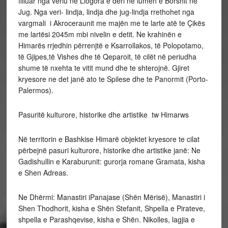
filluar nga veriu ne Llogora e deri ne lumen e Borshit ne
Jug. Nga veri- lindja, lindja dhe jug-lindja rrethohet nga
vargmali i Akroceraunit me majën me te larte atë te Çikës
me lartësi 2045m mbi nivelin e detit. Ne krahinën e
Himarës rrjedhin përrenjtë e Ksarrollakos, të Polopotamo,
të Gjipes,të Vishes dhe të Qeparoit, të cilët në periudha
shume të nxehta te vitit mund dhe te shterojnë. Gjiret
kryesore ne det janë ato te Spilese dhe te Panormit (Porto-
Palermos).
Pasuritë kulturore, historike dhe artistike tw Himarws
Në territorin e Bashkise Himarë objektet kryesore te cilat
përbejnë pasuri kulturore, historike dhe artistike janë: Ne
Gadishullin e Karaburunit: gurorja romane Gramata, kisha
e Shen Adreas.
Ne Dhërmi: Manastiri iPanajase (Shën Mërisë), Manastiri i
Shen Thodhorit, kisha e Shën Stefanit, Shpella e Pirateve,
shpella e Parashqevise, kisha e Shën. Nikolles, lagjia e