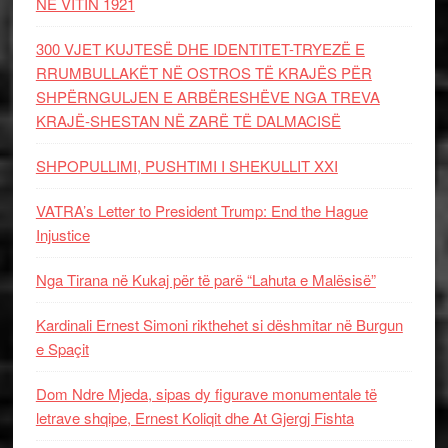
NË VITIN 1921
300 VJET KUJTESË DHE IDENTITET-TRYEZË E
RRUMBULLAKËT NË OSTROS TË KRAJËS PËR
SHPËRNGULJEN E ARBËRESHËVE NGA TREVA
KRAJË-SHESTAN NË ZARË TË DALMACISË
SHPOPULLIMI, PUSHTIMI I SHEKULLIT XXI
VATRA’s Letter to President Trump: End the Hague
Injustice
Nga Tirana në Kukaj për të parë “Lahuta e Malësisë”
Kardinali Ernest Simoni rikthehet si dëshmitar në Burgun
e Spaçit
Dom Ndre Mjeda, sipas dy figurave monumentale të
letrave shqipe, Ernest Koliqit dhe At Gjergj Fishta