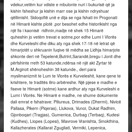
vdekur,vetëm kur vdiste e mbulonte nuri i bukurisë që ja
kishin fsheshur ja kishin marr ose ja kishin ndryshuar
qëllimisht. Sidoqoftë unë e dija se nga fshati im Progonati
në Himarë kishte plotë ,por besohet edhe historikisht nga
një fis i kaonisë ridhnin,madje në shek 15 Himarë
quheshin jo vetëm trevat e sotme,por edhe Lumi I Vlorës
dhe Kurveleshi dhe diku aty nga shek 17-18 në letrat që
himarjotët u shkruanin fuqive të mëdha se Lidhja himarjote
shkonte deri në Tepelenë,Butrint,Sarandë,bregu i Jonit dhe
përfshinte rreth 53 katunde,ndërsa në një akt Zyrtar të
M.Argiroit shënoheshin 38 katunde., deri para
myslimanizmit te Lum te Vlorës e Kurveleshit, kane qene te
krishtere, te traditës iliro-arbëreshe. Një pjese e madhe e
fiseve te Himarë (sotme) kane ardhur aty nga Kurveleshi e
Lumi i Vlorës. Ne Himarë e madhe, ne shume dokumente
dali emrat e fshatrave: Piliureus, Drimades (Dhermi), Nivicë
Pallasa, Pikern (Piqeras), Llukova, Vunoi, Dukat Radhim,
Gjonboqari (Tragjas), Gumenica, Durbag (Terbaq), Kudesi
(Kudhes), Liopes (Lopesi), Mavrove Vranishta, Smokthina,
Kallazherates (Kallarat Zgugliati, Vermiki, Lepenica,