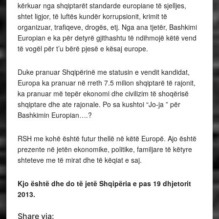
kërkuar nga shqiptarët standarde europiane të sjelljes,
shtet ligjor, të luftës kundër korrupsionit, krimit të
organizuar, trafiqeve, drogës, etj. Nga ana tjetër, Bashkimi
Europian e ka për detyrë gjithashtu të ndihmojë këtë vend
të vogël për t’u bërë pjesë e kësaj europe.
Duke pranuar Shqipërinë me statusin e vendit kandidat,
Europa ka pranuar në rreth 7.5 milion shqiptarë të rajonit,
ka pranuar më tepër ekonomi dhe civilizim të shoqërisë
shqiptare dhe ate rajonale. Po sa kushtoi “Jo-ja ” për
Bashkimin Europian….?
RSH me kohë është futur thellë në këtë Europë. Ajo është
prezente në jetën ekonomike, politike, familjare të këtyre
shteteve me të mirat dhe të këqiat e saj.
Kjo është dhe do të jetë Shqipëria e pas 19 dhjetorit
2013.
Share via: