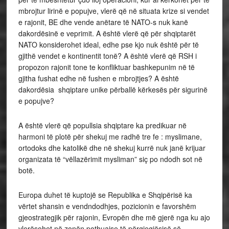
mbrojtur lirinë e popujve, vlerë që në situata krize si vendet
e rajonit, BE dhe vende anëtare të NATO-s nuk kanë
dakordësinë e veprimit. A është vlerë që për shqiptarët
NATO konsiderohet ideal, edhe pse kjo nuk është për të
gjithë vendet e kontinentit tonë? A është vlerë që RSH i
propozon rajonit tone te konfliktuar bashkepunim në të
gjitha fushat edhe në fushen e mbrojtjes? A është
dakordësia shqiptare unike përballë kërkesës për sigurinë
e popujve?
A është vlerë që popullsia shqiptare ka predikuar në
harmoni të plotë për shekuj me radhë tre fe : myslimane,
ortodoks dhe katolikë dhe në shekuj kurrë nuk janë krijuar
organizata të “vëllazërimit mysliman” siç po ndodh sot në
botë.
Europa duhet të kuptojë se Republika e Shqipërisë ka
vërtet shansin e vendndodhjes, pozicionin e favorshëm
gjeostrategjik për rajonin, Evropën dhe më gjerë nga ku ajo
vlerësohet në zonën pothuajse të përgjegjësisë së