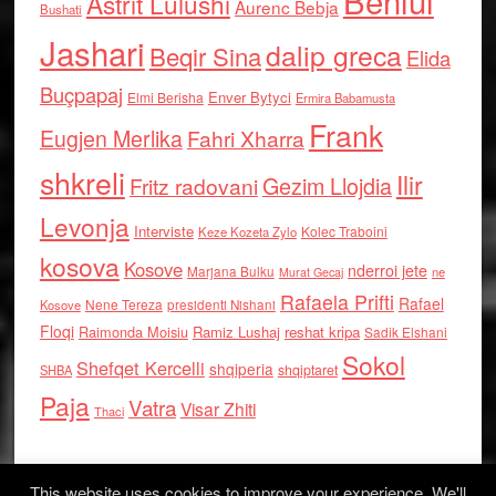
Behlul
Astrit Lulushi
Aurenc Bebja
Bushati
Jashari
dalip greca
Beqir Sina
Elida
Buçpapaj
Enver Bytyci
Elmi Berisha
Ermira Babamusta
Frank
Eugjen Merlika
Fahri Xharra
shkreli
Ilir
Gezim Llojdia
Fritz radovani
Levonja
Interviste
Kolec Traboini
Keze Kozeta Zylo
kosova
Kosove
nderroi jete
Marjana Bulku
ne
Murat Gecaj
Rafaela Prifti
Rafael
Nene Tereza
Kosove
presidenti Nishani
Floqi
Raimonda Moisiu
Ramiz Lushaj
reshat kripa
Sadik Elshani
Sokol
Shefqet Kercelli
shqiperia
shqiptaret
SHBA
Paja
Vatra
Visar Zhiti
Thaci
This website uses cookies to improve your experience. We'll