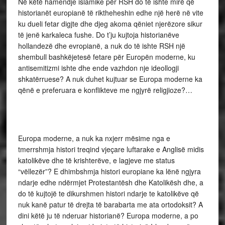
Në këtë hamendje islamike për RSH do të ishte mirë që
historianët europianë të riktheheshin edhe një herë në vite
ku dueli fetar digjte dhe djeg akoma qëniet njerëzore sikur
të jenë karkaleca fushe. Do t’ju kujtoja historianëve
hollandezë dhe evropianë, a nuk do të ishte RSH një
shembull bashkëjetesë fetare për Europën moderne, ku
antisemitizmi ishte dhe ende vazhdon nje ideollogji
shkatërruese? A nuk duhet kujtuar se Europa moderne ka
qënë e preferuara e konflikteve me ngjyrë religjioze?…
Europa moderne, a nuk ka nxjerr mësime nga e
tmerrshmja histori treqind vjeçare luftarake e Anglisë midis
katolikëve dhe të krishterëve, e lagjeve me status
“vëllezër”? E dhimbshmja histori europiane ka lënë ngjyra
ndarje edhe ndërmjet Protestantësh dhe Katolikësh dhe, a
do të kujtojë te dikurshmen histori ndarje te katolikëve që
nuk kanë patur të drejta të barabarta me ata ortodoksit? A
dini këtë ju të nderuar historianë? Europa moderne, a po