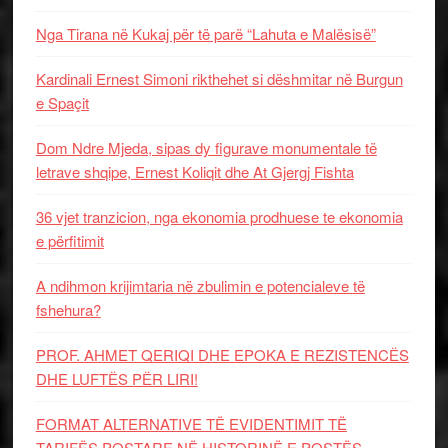
Nga Tirana në Kukaj për të parë “Lahuta e Malësisë”
Kardinali Ernest Simoni rikthehet si dëshmitar në Burgun
e Spaçit
Dom Ndre Mjeda, sipas dy figurave monumentale të
letrave shqipe, Ernest Koliqit dhe At Gjergj Fishta
36 vjet tranzicion, nga ekonomia prodhuese te ekonomia
e përfitimit
A ndihmon krijimtaria në zbulimin e potencialeve të
fshehura?
PROF. AHMET QERIQI DHE EPOKA E REZISTENCЁS
DHE LUFTЁS PЁR LIRI!
FORMAT ALTERNATIVE TË EVIDENTIMIT TË
TARIFËS POSTARE NË HISTORINË E POSTËS