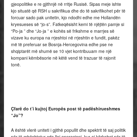
gjeopolitike e re gjithnjë në rritje Rusisë. Sipas meje ishte
kjo situatë që RSH u sakrifikua dhe do të sakrifikohet për të
forcuar sado pak unitetin, kjo ndodhi edhe me Hollandën
kryesueses së “jo-s”. Fatkeqësisht kemi të njëjtën pamje si
“Po-ja ” dhe “Jo-ja ” e kohës së frikshme e marrjes së
vizave ku europa na rrjeshtoi në rrjeshtin e fundit, pakëz
më të preferuar se Bosnja-Hercegovina edhe pse ne
shqiptarët më shumë se 10 vjet kontribuuam me një
kompani këmbësorie në këtë vend të trazuar të rajonit
tonë.
Çfarë do t’i kujtoj Europës post të padëshirueshmes
“Jo”?
A është vlerë uniteti i gjithë popullit dhe spektrit të saj politik
për të mbështetur çdo lloj operacioni, kur ai kërkohet për të