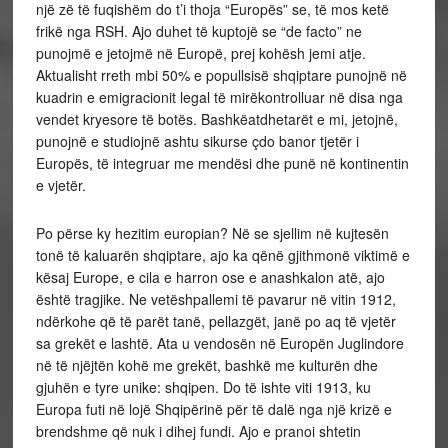
një zë të fuqishëm do t’i thoja “Europës” se, të mos ketë
frikë nga RSH. Ajo duhet të kuptojë se “de facto” ne
punojmë e jetojmë në Europë, prej kohësh jemi atje.
Aktualisht rreth mbi 50% e popullsisë shqiptare punojnë në
kuadrin e emigracionit legal të mirëkontrolluar në disa nga
vendet kryesore të botës. Bashkëatdhetarët e mi, jetojnë,
punojnë e studiojnë ashtu sikurse çdo banor tjetër i
Europës, të integruar me mendësi dhe punë në kontinentin
e vjetër.
Po përse ky hezitim europian? Në se sjellim në kujtesën
tonë të kaluarën shqiptare, ajo ka qënë gjithmonë viktimë e
kësaj Europe, e cila e harron ose e anashkalon atë, ajo
është tragjike. Ne vetëshpallemi të pavarur në vitin 1912,
ndërkohe që të parët tanë, pellazgët, janë po aq të vjetër
sa grekët e lashtë. Ata u vendosën në Europën Juglindore
në të njëjtën kohë me grekët, bashkë me kulturën dhe
gjuhën e tyre unike: shqipen. Do të ishte viti 1913, ku
Europa futi në lojë Shqipërinë për të dalë nga një krizë e
brendshme që nuk i dihej fundi. Ajo e pranoi shtetin