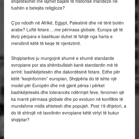
shqetësohet me lajmet bajate të historisë Irlandeze në
fushën e betejës religjioze?
Ç’po ndodh në Afrikë, Egjypt, Palestinë dhe në tërë botën
arabe? Luftë fetare….me përmasa globale. Europa që të
lëviz përpara e bashkuar duhet të fshijë nga harta e
mendimit këtë të keqe të njerëzimit.
Shqiptarëve ju mungojnë shumë e shumë standarde
evropiane por ata shëmbullsish kanë standardin më të
arrirë: bashkëjetesën dhe dakordësinë fetare. Edhe për
këtë “keqinformim” europian, Shqipëria do të ishte një
model për Europën dhe më gjerë përsa i përket
bashkëjetesës dhe tolerancës ndërmjet feve, fenomen që
ka marrë përmasa globale dhe po evoluon në konflikte të
mundshme midis shtetesh dhe popujsh. Post 19 dhjetori, a
do të shtrojë në tavolinën evropiane këtë virtyt të bukur
shqiptar?