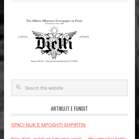
ARTIKUJT E FUNDIT
SPAÇI NUK E MPOSHTI SHPIRTIN
New York, qyteti që ndryshoi emrin… dhe ndryshoi botën