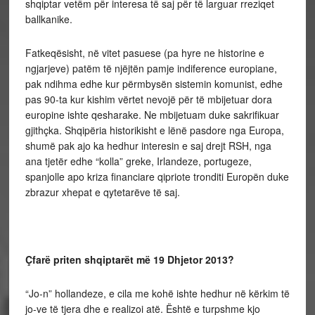
shqiptar vetëm për interesa të saj për të larguar rreziqet
ballkanike.
Fatkeqësisht, në vitet pasuese (pa hyre ne historine e
ngjarjeve) patëm të njëjtën pamje indiference europiane,
pak ndihma edhe kur përmbysën sistemin komunist, edhe
pas 90-ta kur kishim vërtet nevojë për të mbijetuar dora
europine ishte qesharake. Ne mbijetuam duke sakrifikuar
gjithçka. Shqipëria historikisht e lënë pasdore nga Europa,
shumë pak ajo ka hedhur interesin e saj drejt RSH, nga
ana tjetër edhe “kolla” greke, Irlandeze, portugeze,
spanjolle apo kriza financiare qipriote tronditi Europën duke
zbrazur xhepat e qytetarëve të saj.
Çfarë priten shqiptarët më 19 Dhjetor 2013?
“Jo-n” hollandeze, e cila me kohë ishte hedhur në kërkim të
jo-ve të tjera dhe e realizoi atë. Është e turpshme kjo