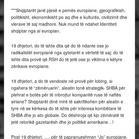
***Shqiptarët janë pjesë e pemës europiane, gjeografikish,
politikisht, ekonomikisht po aq dhe e kulturës, civilizimit dhe
vlerave të saj madhore. Nuk mund të ndahet Identiteti
shqiptar nga ai europian.
19 dhjetori, do të ishte dita që do të ndante ose jo
radikalistët evropianë nga qytetarët e vërtetë të saj; do të
ishte dita provë që RSH do të jetë ose jo viktima e këtyre
zënkave evropiane.
19 dhjetori, a do të vendoste në provë për lobing, si
ngahera të “zëmëruarin”, aleatin tonë strategjik- SHBA për
plehrat e botës për të mbrojtur kompanitë ruse të naftës
siriane? Shqiptarët dinë mirë të sakrifikohen për aleatin e
tyre në se kërkesa do të ishte për interesa kombëtare të
SHBA dhe jo ato globale. Do dëshiroja që kjo zëmëratë të
jetë retorikë gazetarësh dhe jo politikë amerikane…!
Post 19 dhjetori, …. për të papranueshmen “Jo” europiane,