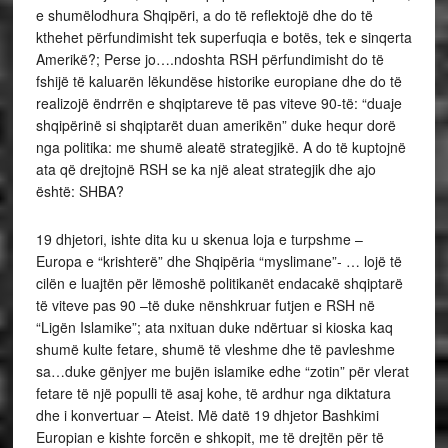
e shumëlodhura Shqipëri, a do të reflektojë dhe do të
kthehet përfundimisht tek superfuqia e botës, tek e sinqerta
Amerikë?; Perse jo….ndoshta RSH përfundimisht do të
fshijë të kaluarën lëkundëse historike europiane dhe do të
realizojë ëndrrën e shqiptareve të pas viteve 90-të: “duaje
shqipërinë si shqiptarët duan amerikën” duke hequr dorë
nga politika: me shumë aleatë strategjikë. A do të kuptojnë
ata që drejtojnë RSH se ka një aleat strategjik dhe ajo
është: SHBA?
19 dhjetori, ishte dita ku u skenua loja e turpshme –
Europa e “krishterë” dhe Shqipëria “myslimane”- … lojë të
cilën e luajtën për lëmoshë politikanët endacakë shqiptarë
të viteve pas 90 –të duke nënshkruar futjen e RSH në
“Ligën Islamike”; ata nxituan duke ndërtuar si kioska kaq
shumë kulte fetare, shumë të vleshme dhe të pavleshme
sa…duke gënjyer me bujën islamike edhe “zotin” për vlerat
fetare të një populli të asaj kohe, të ardhur nga diktatura
dhe i konvertuar – Ateist. Më datë 19 dhjetor Bashkimi
Europian e kishte forcën e shkopit, me të drejtën për të