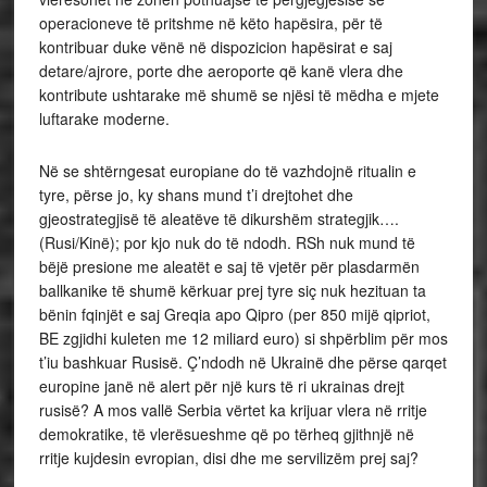
operacioneve të pritshme në këto hapësira, për të
kontribuar duke vënë në dispozicion hapësirat e saj
detare/ajrore, porte dhe aeroporte që kanë vlera dhe
kontribute ushtarake më shumë se njësi të mëdha e mjete
luftarake moderne.
Në se shtërngesat europiane do të vazhdojnë ritualin e
tyre, përse jo, ky shans mund t’i drejtohet dhe
gjeostrategjisë të aleatëve të dikurshëm strategjik….
(Rusi/Kinë); por kjo nuk do të ndodh. RSh nuk mund të
bëjë presione me aleatët e saj të vjetër për plasdarmën
ballkanike të shumë kërkuar prej tyre siç nuk hezituan ta
bënin fqinjët e saj Greqia apo Qipro (per 850 mijë qipriot,
BE zgjidhi kuleten me 12 miliard euro) si shpërblim për mos
t’iu bashkuar Rusisë. Ç’ndodh në Ukrainë dhe përse qarqet
europine janë në alert për një kurs të ri ukrainas drejt
rusisë? A mos vallë Serbia vërtet ka krijuar vlera në rritje
demokratike, të vlerësueshme që po tërheq gjithnjë në
rritje kujdesin evropian, disi dhe me servilizëm prej saj?