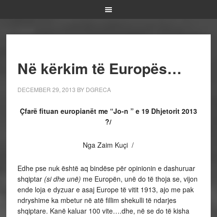
Në kërkim të Europës…
DECEMBER 29, 2013
BY
DGRECA
Çfarë fituan europianët me “Jo-n ” e 19 Dhjetorit 2013
?/
Nga Zaim Kuçi /
Edhe pse nuk është aq bindëse për opinionin e dashuruar
shqiptar
(si dhe unë)
me Europën, unë do të thoja se, vijon
ende loja e dyzuar e asaj Europe të vitit 1913, ajo me pak
ndryshime ka mbetur në atë fillim shekulli të ndarjes
shqiptare. Kanë kaluar 100 vite….dhe, në se do të kisha