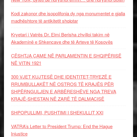
Kodi zakonor dhe isopolifonia dy nga monumentet e gjalla
madhështore të antikitetit shqiptar
Kryetari i Vatrës Dr. Elmi Berisha zhvilloi takim në
Akademinë e Shkencave dhe të Arteve të Kosovës
ÇËSHTJA ÇAME NË PARLAMENTIN E SHQIPËRISË
NË VITIN 1921
300 VJET KUJTESË DHE IDENTITET-TRYEZË E
RRUMBULLAKËT NË OSTROS TË KRAJËS PËR
SHPËRNGULJEN E ARBËRESHËVE NGA TREVA
KRAJË-SHESTAN NË ZARË TË DALMACISË
SHPOPULLIMI, PUSHTIMI I SHEKULLIT XXI
VATRA’s Letter to President Trump: End the Hague
Injustice