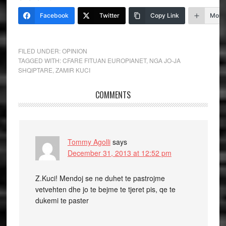
Facebook
Twitter
Copy Link
More
FILED UNDER:
OPINION
TAGGED WITH:
CFARE FITUAN EUROPIANET
,
NGA JO-JA
SHQIPTARE
,
ZAMIR KUCI
COMMENTS
Tommy Agolli
says
December 31, 2013 at 12:52 pm
Z.Kuci! Mendoj se ne duhet te pastrojme
vetvehten dhe jo te bejme te tjeret pis, qe te
dukemi te paster