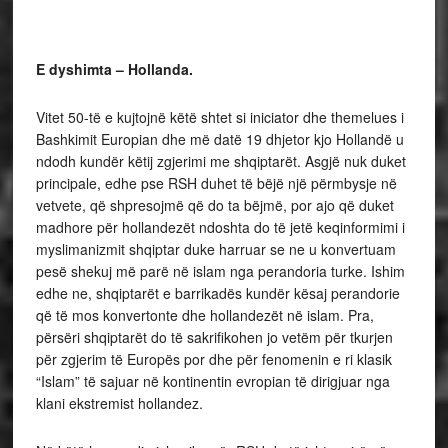
E dyshimta – Hollanda.
Vitet 50-të e kujtojnë këtë shtet si iniciator dhe themelues i
Bashkimit Europian dhe më datë 19 dhjetor kjo Hollandë u
ndodh kundër këtij zgjerimi me shqiptarët. Asgjë nuk duket
principale, edhe pse RSH duhet të bëjë një përmbysje në
vetvete, që shpresojmë që do ta bëjmë, por ajo që duket
madhore për hollandezët ndoshta do të jetë keqinformimi i
myslimanizmit shqiptar duke harruar se ne u konvertuam
pesë shekuj më parë në islam nga perandoria turke. Ishim
edhe ne, shqiptarët e barrikadës kundër kësaj perandorie
që të mos konvertonte dhe hollandezët në islam. Pra,
përsëri shqiptarët do të sakrifikohen jo vetëm për tkurjen
për zgjerim të Europës por dhe për fenomenin e ri klasik
“Islam” të sajuar në kontinentin evropian të dirigjuar nga
klani ekstremist hollandez.