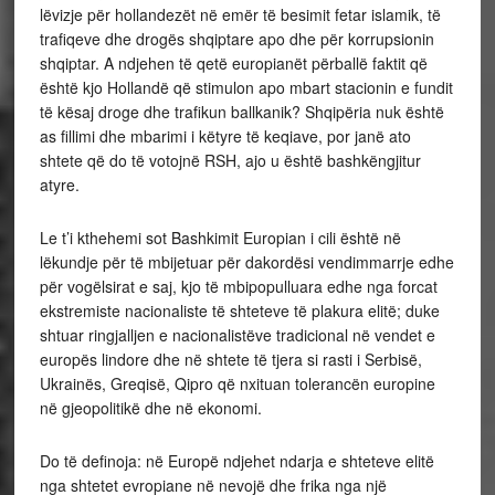
lëvizje për hollandezët në emër të besimit fetar islamik, të
trafiqeve dhe drogës shqiptare apo dhe për korrupsionin
shqiptar. A ndjehen të qetë europianët përballë faktit që
është kjo Hollandë që stimulon apo mbart stacionin e fundit
të kësaj droge dhe trafikun ballkanik? Shqipëria nuk është
as fillimi dhe mbarimi i këtyre të keqiave, por janë ato
shtete që do të votojnë RSH, ajo u është bashkëngjitur
atyre.
Le t’i kthehemi sot Bashkimit Europian i cili është në
lëkundje për të mbijetuar për dakordësi vendimmarrje edhe
për vogëlsirat e saj, kjo të mbipopulluara edhe nga forcat
ekstremiste nacionaliste të shteteve të plakura elitë; duke
shtuar ringjalljen e nacionalistëve tradicional në vendet e
europës lindore dhe në shtete të tjera si rasti i Serbisë,
Ukrainës, Greqisë, Qipro që nxituan tolerancën europine
në gjeopolitikë dhe në ekonomi.
Do të definoja: në Europë ndjehet ndarja e shteteve elitë
nga shtetet evropiane në nevojë dhe frika nga një