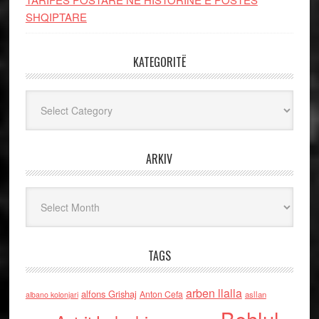
SHQIPTARE
KATEGORITË
Kategoritë
ARKIV
Arkiv
TAGS
arben llalla
alfons Grishaj
Anton Cefa
asllan
albano kolonjari