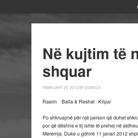
Në kujtim të n
shquar
FEBRUARY 25, 2013
BY
DGRECA
Rasim Balla & Reshat Kripa/
Po shkruajmë për një person që duhet shkrua
por që dëshira e tij ishte të prehej në atdh
Meremja. Duke u gdhirë 11 janari 2012 shpir