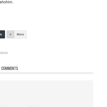
 shohim.
nk
More
ABANI
COMMENTS