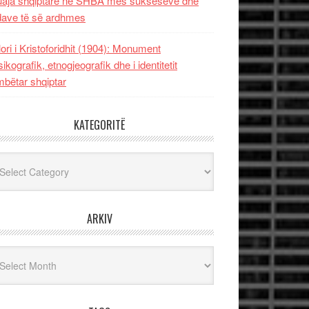
uaja shqiptare në SHBA mes sukseseve dhe
dave të së ardhmes
lori i Kristoforidhit (1904): Monument
sikografik, etnogjeografik dhe i identitetit
bëtar shqiptar
KATEGORITË
egoritë
ARKIV
iv