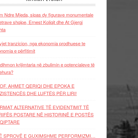
 Ndre Mjeda, sipas dy figurave monumentale
letrave shqipe, Ernest Koliqit dhe At Gjergj
hta
vjet tranzicion, nga ekonomia prodhuese te
nomia e përfitimit
dihmon krijimtaria në zbulimin e potencialeve të
ehura?
OF. AHMET QERIQI DHE EPOKA E
ZISTENCЁS DHE LUFTЁS PЁR LIRI!
RMAT ALTERNATIVE TË EVIDENTIMIT TË
RIFËS POSTARE NË HISTORINË E POSTËS
QIPTARE
Ë SPROVË E GUXIMSHME PERFORMIZMI…