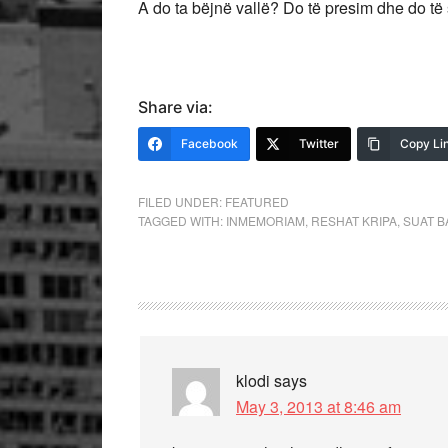
A do ta bëjnë vallë? Do të presim dhe do të
Share via:
Facebook
Twitter
Copy Li
FILED UNDER:
FEATURED
TAGGED WITH:
INMEMORIAM
,
RESHAT KRIPA
,
SUAT B
klodi
says
May 3, 2013 at 8:46 am