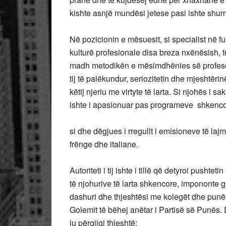
kishte asnjë mundësi jetese pasi ishte shu
Në pozicionin e mësuesit, si specialist në 
kulturë profesionale disa breza nxënësish, të
madh metodikën e mësimdhënies së profesorit
tij të palëkundur, seriozitetin dhe mjeshtëri
këtij njeriu me virtyte të larta. Si njohës i sak
ishte i apasionuar pas programeve shkenco
si dhe dëgjues i rregullt i emisioneve të laj
frënge dhe italiane.
Autoriteti i tij ishte i tillë që detyroi push
të njohurive të larta shkencore, impononte gj
dashuri dhe thjeshtësi me kolegët dhe punët
Golemit të bëhej anëtar i Partisë së Punës. D
iu përgjigj thjeshtë: