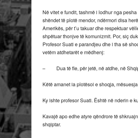
Në vitet e fundit, tashmë i lodhur nga pesh
shëndet të plotë mendor, ndërmori disa herë
Amerikës, për t’u takuar dhe respektuar vëlle
shpëtuar thonjve të komunizmit. Por, siç duke
Profesor Suati e parandjeu dhe i tha së sho
vetëm atdhetarët e mëdhenj:
– Dua të fle, për jetë, në atdhe, në Shqip
Këtë amanet ia plotësoi e shoqja, mësuesja
Ky ishte profesor Suati. Është në nderin e 
Kavajë apo edhe atyre qëndrore të shkruajnë 
shqiptar.