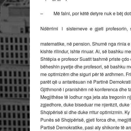
– Më falni, por këtë detyre nuk e bëj dot
Ndërrimi i sistemeve e gjeti profesorin
matematike, në pension. Shumë nga rinia e Gol
kishte rilindur, ishte rinuar. Ai, së bashku me
Shtëpia e profesor Suatit tashmë priste çdo 
bëheshin pyetje dhe profesori, së bashku m
me optimizëm dhe siguri për të ardhmen. Fr
parët që u antarësuan në Partinë Demokrati
Gjithmonë i pranishëm në konferenca dhe tak
Megjithëse të lodhur nga jeta ata tregonin n
zgjedhore, duke biseduar me njerëzit, duke
Shqipërisë si dhe duke rritur optimizmin. Ky 
Punës së Shqipërisë, gjeti forca dhe, megjit
Partisë Demokratike, pasi aty shikonte të a