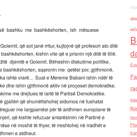
.
alba
, së bashku me bashkëshorten, ish mësuese
asll
B
emit, që sot janë rritur, kujtojnë që profesori ato ditë
d
 bashkëshorten, kishin vite që e prisnin një ditë të tillë.
ditë djemtë e Golemit. Bëheshin diskutime politike,
Env
e bashkëshorten, sqaronin me qetësi por, gjithmonë,
Fa
ika ishte vrarë… Suat e Mereme Babani ishin ndër të
ke dhe ishin gjithmonë aktiv në proçeset demokratike.
ra
ime me drejtues të lartë të Partisë Demokratike.
Inte
jë gjallëri që shumëfishohej sidomos në fushatat
Ko
 treguar me largpamësi për të ardhmen europiane të
njeri, që kishte refuzuar antarësimin në Partinë e
Nen
hëse në moshë të thyer, të rreshtohej në rradhët e
Flo
rdhmen e atdheut.
Els