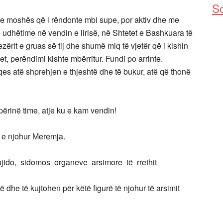
So
a e moshës që i rëndonte mbi supe, por aktiv dhe me
 udhëtime në vendin e lirisë, në Shtetet e Bashkuara të
zërit e gruas së tij dhe shumë miq të vjetër që i kishin
t, perëndimi kishte mbërritur. Fundi po arrinte.
qes atë shprehjen e thjeshtë dhe të bukur, atë që thonë
ërinë time, atje ku e kam vendin!
 e njohur Meremja.
kujtdo, sidomos organeve arsimore të rrethit
dhe të kujtohen për këtë figurë të njohur të arsimit