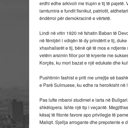
erdhi edhe arkivoli me trupin e tij të pajetë
lamtumira e fundit fisnikut, patriotit, atdheta
ëndërroi për demokracinë e vërtetë.
Lindi në vitin 1920 në fshatin Baban të Dev
në fëmijëri i vdiqën të dy prindërit e tij, duk
xhaxhallarët e tij, bënë që të mos e ndjent
vetëm arsimin fillor por të kryente me suks
Korçës, ku mori bazat e një edukate dhe ku
Pushtimin fashist e priti me urrejtje së bash
e Parë Sulmuese, ku edhe ra heroikisht në l
Pas lufte mbaroi studimet e larta në Bullga
shkëlqyera. Ishte një tip i veçantë. Megjiths
kësaj të fitonte favore apo privilegje të pam
Maliqit. Sjellja arrogante dhe prepotente e dr