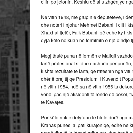
cilin po jetonin. Kështu që ai u zhgënjye nga 
Në vitin 1948, me grupin e deputetëve, i dën
dhe noteri i njohur Mehmet Babani, i cili i ki
Xhaxhai tjetër, Faik Babani, që edhe ky i ki
dyja këto ndikuan në formimin e një bindje tj
Megjithatë puna në fermën e Maliqit vazhdont
lartë profesional si dhe dashuria për punën, b
kishte rezultate të larta, që rriteshin nga viti
dhënë prej tij që Presidiumi i Kuvendit Popu
në vitin 1954, ndërsa në vitin 1956 ta dekor
vonë, pas një aksidenti të rëndë që pësoi,
të Kavajës.
Por këto nuk e detyruan të hiqte dorë nga ma
Krahas punës, ai pati kurajon që, edhe në ku
pranë dhe të kujdesej edhe për xhaxhanë e bu