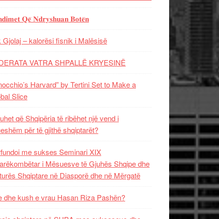
𝐝𝐢𝐦𝐞𝐭 𝐐𝐞̈ 𝐍𝐝𝐫𝐲𝐬𝐡𝐮𝐚𝐧 𝐁𝐨𝐭𝐞̈𝐧
 Gjolaj – kalorësi fisnik i Malësisë
DERATA VATRA SHPALLË KRYESINË
nocchio’s Harvard” by Tertini Set to Make a
bal Slice
uhet që Shqipëria të ribëhet një vend i
ueshëm për të gjithë shqiptarët?
fundoi me sukses Seminari XIX
rëkombëtar i Mësuesve të Gjuhës Shqipe dhe
turës Shqiptare në Diasporë dhe në Mërgatë
 dhe kush e vrau Hasan Riza Pashën?