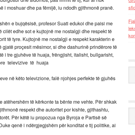
Gr
më i moshuar dhe pa fëmijë, iu ndodh gjithmonë pranë.
sfi
Fja
fushën e bujqësisë, profesor Suati edukoi dhe paisi me
lek
 cilët edhe sot e kujtojnë me nostalgji dhe respekt të
kom
 të tyre. Kujtojnë me nostalgji e respekt karakterin e
në gjatë proçesit mësimor, si dhe dashurinë prindërore të
të i tre gjuhëve të huaja, frëngjisht, italisht, bullgarisht,
re televizive të huaja
Kat
meve në këto televizione, falë njohjes perfekte të gjuhës
tetin e atëhershëm të kërkonte ta bënte me vehte. Për shkak
ithmonë respekt dhe autoritet por kishte, gjithashtu,
Ark
orët. Për këtë iu propozua nga Byroja e Partisë së
uke qenë i ndërgjegjshëm për konditat e tij politike, ai