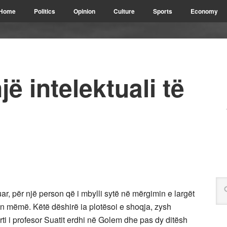
Home
Politics
Opinion
Culture
Sports
Economy
jë intelektuali të
r, për një person që i mbylli sytë në mërgimin e largët
eun mëmë. Këtë dëshirë ia plotësoi e shoqja, zysh
ti i profesor Suatit erdhi në Golem dhe pas dy ditësh