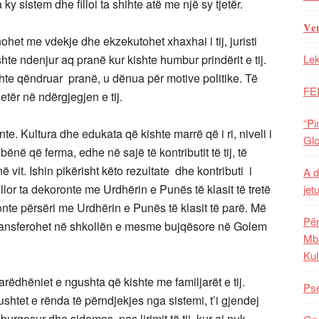
ky sistem dhe filloi ta shihte atë me një sy tjetër.
𝐕𝐞
ohet me vdekje dhe ekzekutohet xhaxhai i tij, juristi
shte ndenjur aq pranë kur kishte humbur prindërit e tij.
Lek
shte qëndruar pranë, u dënua për motive politike. Të
FE
etër në ndërgjegjen e tij.
“Pi
e. Kultura dhe edukata që kishte marrë që i ri, niveli i
Glo
ënë që ferma, edhe në sajë të kontributit të tij, të
 në vit. Ishin pikërisht këto rezultate dhe kontributi i
A d
llor ta dekoronte me Urdhërin e Punës të klasit të tretë
jet
onte përsëri me Urdhërin e Punës të klasit të parë. Më
Për
 transferohet në shkollën e mesme bujqësore në Golem
Mba
Kul
rëdhëniet e ngushta që kishte me familjarët e tij.
Pse
shtet e rënda të përndjekjes nga sistemi, t’i gjendej
rgosur dhe sidomos, pas lirimit të tij, kur ai nuk