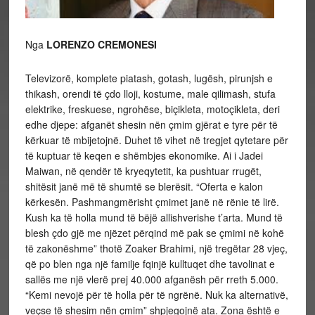
Nga
LORENZO CREMONESI
Televizorë, komplete piatash, gotash, lugësh, pirunjsh e
thikash, orendi të çdo lloji, kostume, male qilimash, stufa
elektrike, freskuese, ngrohëse, biçikleta, motoçikleta, deri
edhe djepe: afganët shesin nën çmim gjërat e tyre për të
kërkuar të mbijetojnë. Duhet të vihet në tregjet qytetare për
të kuptuar të keqen e shëmbjes ekonomike. Ai i Jadei
Maiwan, në qendër të kryeqytetit, ka pushtuar rrugët,
shitësit janë më të shumtë se blerësit. “Oferta e kalon
kërkesën. Pashmangmërisht çmimet janë në rënie të lirë.
Kush ka të holla mund të bëjë allishverishe t’arta. Mund të
blesh çdo gjë me njëzet përqind më pak se çmimi në kohë
të zakonëshme” thotë Zoaker Brahimi, një tregëtar 28 vjeç,
që po blen nga një familje fqinjë kulltuqet dhe tavolinat e
sallës me një vlerë prej 40.000 afganësh për rreth 5.000.
“Kemi nevojë për të holla për të ngrënë. Nuk ka alternativë,
veçse të shesim nën çmim” shpjegojnë ata. Zona është e