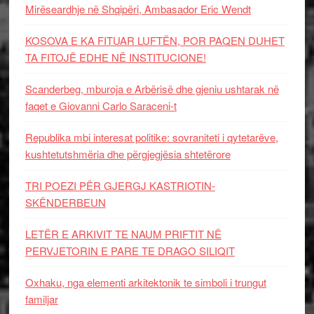
Mirëseardhje në Shqipëri, Ambasador Eric Wendt
KOSOVA E KA FITUAR LUFTËN, POR PAQEN DUHET
TA FITOJË EDHE NË INSTITUCIONE!
Scanderbeg, mburoja e Arbërisë dhe gjeniu ushtarak në
faqet e Giovanni Carlo Saraceni-t
Republika mbi interesat politike: sovraniteti i qytetarëve,
kushtetutshmëria dhe përgjegjësia shtetërore
TRI POEZI PËR GJERGJ KASTRIOTIN-
SKËNDERBEUN
LETËR E ARKIVIT TE NAUM PRIFTIT NË
PERVJETORIN E PARE TE DRAGO SILIQIT
Oxhaku, nga elementi arkitektonik te simboli i trungut
familjar