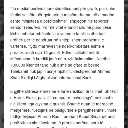
“Ju mediat perëndimore shqetësoheni për gratë, por duhet
të dini se këtu për qytetarin e mesëm drama më e madhe
është mbijetesa e përditëshme”, shpjegon një reporter
vendor i
Reuters
. Por në vitet e fundit shumë punonjëse
kishin mbetur mbështetja e vetme e familjes dhe tani
urdhëri për të qëndruar në shtëpi shton problemin e
varfërisë. “Çdo marrëveshje ndërkombëtare është e
paralizuar që nga 15 gushti. Edhe institutet më të
shëndosha të kreditit janë në rrezik falimentimi. Ne dhe
700.000 klientët tanë nuk dijmë se çfarë të bëjmë.
Talebanët nuk japin asnjë njoftim”, dëshpërohet Ahmed
Shah Siddiqi i Afghanistan International Bank.
E gjithë shtresa e mesme e lartë rrezikon të fshihet. Shitësit
e Hares Plaza, pallati i “computer technology”, nuk shohin
një klient nga gjysma e gushtit. Shumë duan të mërgojnë
menjëherë. “Jetojmë në pasigurinë e përgjithëshme”, thotë
tridhjetëvjeçari Aharon Raufi, pronar i Kabul Shop, që prej
pesë vitesh shet kostume të prerjes perëndimore të