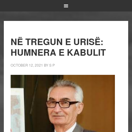
NË TREGUN E URISË:
HUMNERA E KABULIT
OCTOBER 12, 2021
BY
S P