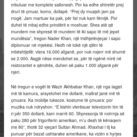
mbuluar me komplete sallonesh. Por ka edhe shtretër prej
druri të çmuar, komo, dollapë. “Prej dy muajsh jam pa
rrogë. Jam martuar ka pak, për fat nuk kam fëmijë. Por
duhet të mbaj edhe prindërit e moshuar. Shes atë që
mundem me shpresë të mundem të iki sapo të më jepet
mundësia”, tregon Nader Khan, një tridhjetëvjeçar i sapo
diplomuar në mjekësi. Hedh në tokë një qilim të
mbështjellë: vlera 16.000 afganë, por nuk nxjerr më shumë
se 2.000. Asgjë nëse mendohet se, për të ngënë mirë në
restorantet e qëndrës, duhen së paku 1.000 afganë për
njeri.
Në tregun e vogël të Wazir Akhbabar Khan, një nga lagjet
më të kamura, arsyetohet me dollarë, mallrat janë më të
çmuara. Ka mobilje luksoze, kostume të çmuara: por
muzika nuk ndryshon. “E kishin vlerësuar televizorin tim të
ri për 350 dollarë, kam marrë 60. Shpresonja të nxirrnja së
paku 280 për frigoriferin amerikan, m’u desh të kënaqem
me 80”, thotë 32 vjeçari Sultan Ahmad. Xhaxhai i tij ka
punuar për bazat ushtarake amerikane, ka vizën e hyrjes