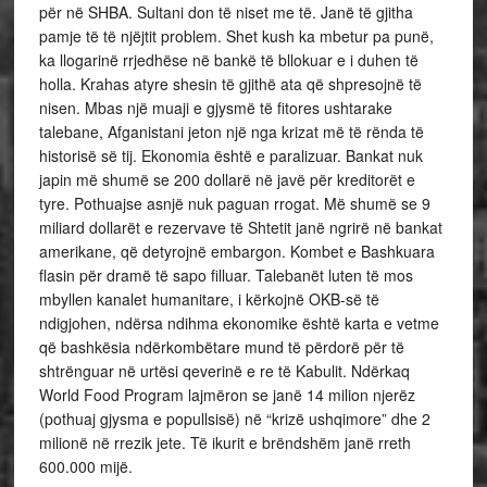
për në SHBA. Sultani don të niset me të. Janë të gjitha
pamje të të njëjtit problem. Shet kush ka mbetur pa punë,
ka llogarinë rrjedhëse në bankë të bllokuar e i duhen të
holla. Krahas atyre shesin të gjithë ata që shpresojnë të
nisen. Mbas një muaji e gjysmë të fitores ushtarake
talebane, Afganistani jeton një nga krizat më të rënda të
historisë së tij. Ekonomia është e paralizuar. Bankat nuk
japin më shumë se 200 dollarë në javë për kreditorët e
tyre. Pothuajse asnjë nuk paguan rrogat. Më shumë se 9
miliard dollarët e rezervave të Shtetit janë ngrirë në bankat
amerikane, që detyrojnë embargon. Kombet e Bashkuara
flasin për dramë të sapo filluar. Talebanët luten të mos
mbyllen kanalet humanitare, i kërkojnë OKB-së të
ndigjohen, ndërsa ndihma ekonomike është karta e vetme
që bashkësia ndërkombëtare mund të përdorë për të
shtrënguar në urtësi qeverinë e re të Kabulit. Ndërkaq
World Food Program lajmëron se janë 14 milion njerëz
(pothuaj gjysma e popullsisë) në “krizë ushqimore” dhe 2
milionë në rrezik jete. Të ikurit e brëndshëm janë rreth
600.000 mijë.