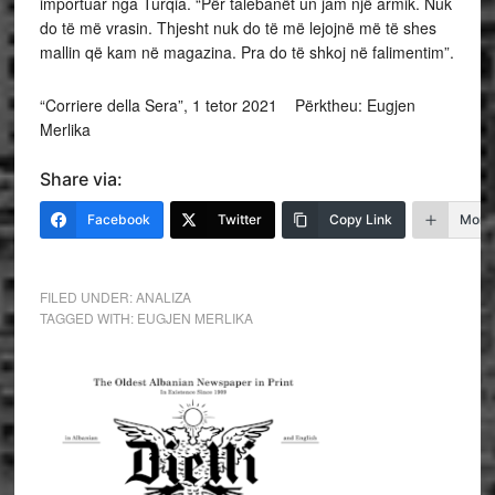
importuar nga Turqia. “Për talebanët un jam një armik. Nuk
do të më vrasin. Thjesht nuk do të më lejojnë më të shes
mallin që kam në magazina. Pra do të shkoj në falimentim”.
“Corriere della Sera”, 1 tetor 2021 Përktheu: Eugjen
Merlika
Share via:
Facebook
Twitter
Copy Link
More
FILED UNDER:
ANALIZA
TAGGED WITH:
EUGJEN MERLIKA