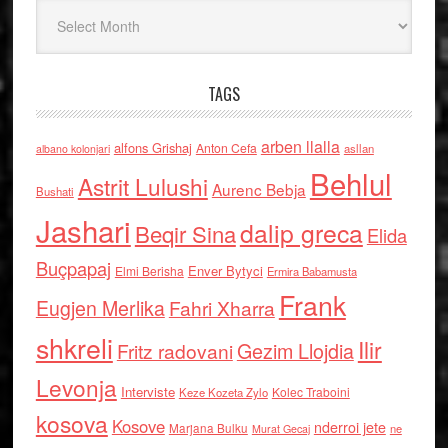
Arkiv
TAGS
arben llalla
alfons Grishaj
Anton Cefa
asllan
albano kolonjari
Behlul
Astrit Lulushi
Aurenc Bebja
Bushati
Jashari
dalip greca
Beqir Sina
Elida
Buçpapaj
Enver Bytyci
Elmi Berisha
Ermira Babamusta
Frank
Eugjen Merlika
Fahri Xharra
shkreli
Ilir
Gezim Llojdia
Fritz radovani
Levonja
Interviste
Kolec Traboini
Keze Kozeta Zylo
kosova
Kosove
nderroi jete
Marjana Bulku
ne
Murat Gecaj