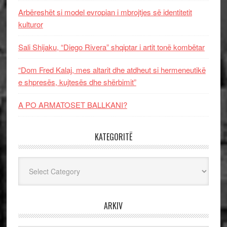
Arbëreshët si model evropian i mbrojtjes së identitetit
kulturor
Sali Shijaku, “Diego Rivera” shqiptar i artit tonë kombëtar
“Dom Fred Kalaj, mes altarit dhe atdheut si hermeneutikë
e shpresës, kujtesës dhe shërbimit”
A PO ARMATOSET BALLKANI?
KATEGORITË
Kategoritë
ARKIV