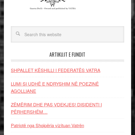
ARTIKUJT E FUNDIT
SHPALLET KËSHILLI I FEDERATËS VATRA
LUMI SI UDHË E NDRYSHIM NË POEZINË
AGOLLIANE
ZËMËRIM DHE PAS VDEKJES! DISIDENTI I
PËRHERSHËM…
Patriotë nga Shqipëria vizituan Vatrën