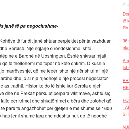
Dom
të 
vës janë të pa negociushme-
Fis
ëve të fundit janë shtuar përpjekjet për ta vazhduar
36 
eko
he Serbisë. Një ngjarje e rëndësishme ishte
Shtëpinë e Bardhë në Uoshington. Është shkruar mjaft
A n
 që të thellohemi më tepër në këte shkrim. Dikush e
fsh
i. Kjo marrëveshje, që më tepër ishte një nënshkrim i një
ardhe dhe jo si një rrjedhojë e një procesi negociator
PR
e as tradhti. Historike do të ishte kur Serbia e njeh
RE
ë dhe në Prekaz përkulet përpara viktimave, ashtu siç
FO
 falje për krimet dhe shkatërrimet e bëra dhe zotohet që
TA
adhë të parë të angazhohet për gjetjen e më shumë se 1600
SH
 ky hap jemi shumë larg dhe ndoshta nuk do të ndodhë
NJ