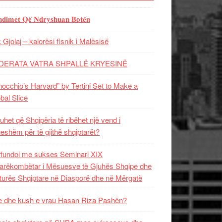
𝐝𝐢𝐦𝐞𝐭 𝐐𝐞̈ 𝐍𝐝𝐫𝐲𝐬𝐡𝐮𝐚𝐧 𝐁𝐨𝐭𝐞̈𝐧
 Gjolaj – kalorësi fisnik i Malësisë
DERATA VATRA SHPALLË KRYESINË
nocchio’s Harvard” by Tertini Set to Make a
bal Slice
uhet që Shqipëria të ribëhet një vend i
ueshëm për të gjithë shqiptarët?
fundoi me sukses Seminari XIX
rëkombëtar i Mësuesve të Gjuhës Shqipe dhe
turës Shqiptare në Diasporë dhe në Mërgatë
 dhe kush e vrau Hasan Riza Pashën?