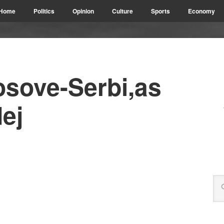
Home
Politics
Opinion
Culture
Sports
Economy
osove-Serbi,as
ej