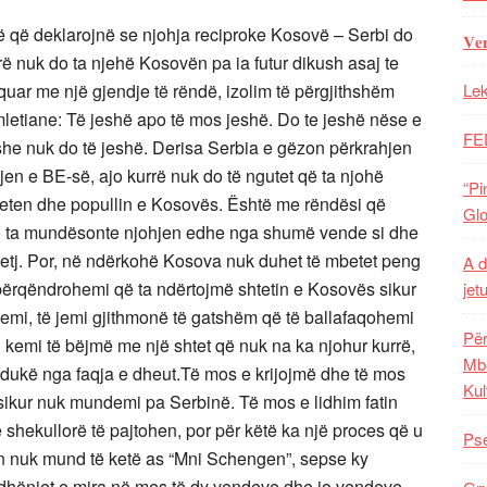
rë që deklarojnë se njohja reciproke Kosovë – Serbi do
𝐕𝐞
rë nuk do ta njehë Kosovën pa ia futur dikush asaj te
uar me një gjendje të rëndë, izolim të përgjithshëm
Lek
etiane: Të jeshë apo të mos jeshë. Do te jeshë nëse e
FE
he nuk do të jeshë. Derisa Serbia e gëzon përkrahjen
en e BE-së, ajo kurrë nuk do të ngutet që ta njohë
“Pi
ten dhe popullin e Kosovës. Është me rëndësi që
Glo
do ta mundësonte njohjen edhe nga shumë vende si dhe
 etj. Por, në ndërkohë Kosova nuk duhet të mbetet peng
A d
ë përqëndrohemi që ta ndërtojmë shtetin e Kosovës sikur
jet
itemi, të jemi gjithmonë të gatshëm që të ballafaqohemi
Për
, kemi të bëjmë me një shtet që nuk na ka njohur kurrë,
Mba
dukë nga faqja e dheut.Të mos e krijojmë dhe të mos
Kul
sikur nuk mundemi pa Serbinë. Të mos e lidhim fatin
 shekullorë të pajtohen, por për këtë ka një proces që u
Pse
n nuk mund të ketë as “Mni Schengen”, sepse ky
dhëniet e mira në mes të dy vendeve dhe jo vendeve