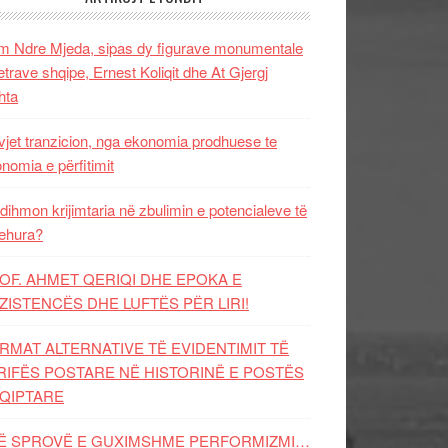
 Ndre Mjeda, sipas dy figurave monumentale
letrave shqipe, Ernest Koliqit dhe At Gjergj
hta
vjet tranzicion, nga ekonomia prodhuese te
nomia e përfitimit
dihmon krijimtaria në zbulimin e potencialeve të
ehura?
OF. AHMET QERIQI DHE EPOKA E
ZISTENCЁS DHE LUFTЁS PЁR LIRI!
RMAT ALTERNATIVE TË EVIDENTIMIT TË
RIFËS POSTARE NË HISTORINË E POSTËS
QIPTARE
Ë SPROVË E GUXIMSHME PERFORMIZMI…