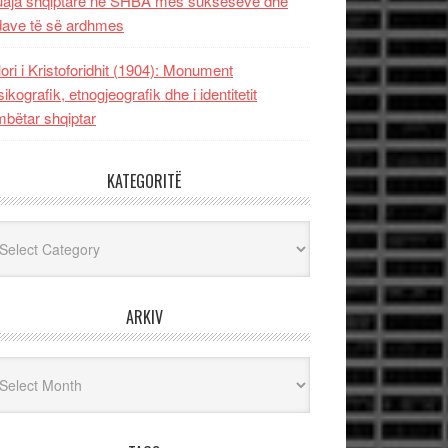
uaja shqiptare në SHBA mes sukseseve dhe
dave të së ardhmes
lori i Kristoforidhit (1904): Monument
sikografik, etnogjeografik dhe i identitetit
bëtar shqiptar
KATEGORITË
egoritë
ARKIV
iv