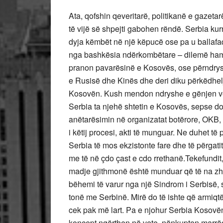
Ata, qofshin qeveritarë, politikanë e gazeta
të vijë së shpejti gabohen rëndë. Serbia kur
dyja këmbët në një këpucë ose pa u ballafaq
nga bashkësia ndërkombëtare – dilemë haml
pranon pavarësinë e Kosovës, ose përndrys
e Rusisë dhe Kinës dhe deri diku përkëdhelj
Kosovën. Kush mendon ndryshe e gënjen ve
Serbia ta njehë shtetin e Kosovës, sepse 
anëtarësimin në organizatat botërore, OKB,
i këtij procesi, akti të munguar. Ne duhet t
Serbia të mos ekzistonte fare dhe të përgat
me të në çdo çast e cdo rrethanë.Tekefundit
madje gjithmonë është munduar që të na zh
bëhemi të varur nga një Sindrom i Serbisë, 
tonë me Serbinë. Mirë do të ishte që armiqtë
cek pak më lart. Pa e njohur Serbia Kosovë
koncept ngërthen në vete, nënkupton marrë