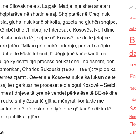
 në Sllovakinë e z. Lajçak. Madje, një shtet anëtar i
hqiptarëve në shtetin e saj. Shqiptarët në Greqi nuk
alba
sia, gjuha, nuk kanë shkolla, gazeta në gjuhën shqipe,
 këmbët dhe t’i mbrojnë interesat e Kosovës. Ne i dimë
asll
B
, ata nuk do të jetojnë në Kosovë, ne do të jetojmë
ë jetën. “Mikun prite mirë, nderoje, por zot shtëpie
d
e duhet të këshillohemi, t’i dëgjojmë kur e kanë me
di që ky është një process delikat dhe i ndieshëm, por
Env
 amerikan, Charles Bukoëski (1920 – 1994): “Ajo që ka
Fa
rmes zjarrit”. Qeveria e Kosovës nuk e ka luksin që të
saj të ngarkuar në proceset e dialogut Kosovë – Serbi.
ra
rmes lidhjeve të tyre në vendet përkatëse të BE-së dhe
Inte
m duke shfrytëzuar të gjitha mënyrat: kontakte me
Ko
 autoritet në profesionin e tyre dhe që kanë ndikim të
 te publiku i gjërë.
Nen
Flo
së
Els