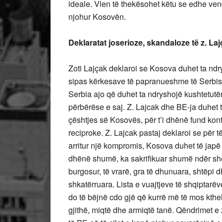
ideale. Vlen të thekësohet këtu se edhe vend
njohur Kosovën.
Deklaratat joserioze, skandaloze të z. La
Zoti Lajçak deklaroi se Kosova duhet ta ndr
sipas kërkesave të papranueshme të Serbisë,
Serbia ajo që duhet ta ndryshojë kushtetutën
përbërëse e saj. Z. Lajcak dhe BE-ja duhet 
çështjes së Kosovës, për t’i dhënë fund kon
reciproke. Z. Lajcak pastaj deklaroi se për
arritur një kompromis, Kosova duhet të japë 
dhënë shumë, ka sakrifikuar shumë ndër shek
burgosur, të vrarë, gra të dhunuara, shtëpi dh
shkatërruara. Lista e vuajtjeve të shqiptar
do të bëjnë cdo gjë që kurrë më të mos kthe
gjithë, miqtë dhe armiqtë tanë. Qëndrimet e 