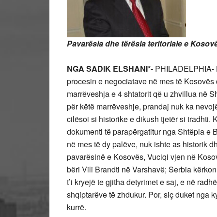
Pavarësia dhe tërësia teritoriale e Koso
NGA SADIK ELSHANI*-
PHILADELPHIA- Koh
procesin e negociatave në mes të Kosovës d
marrëveshja e 4 shtatorit që u zhvillua në 
për këtë marrëveshje, prandaj nuk ka nevojë
cilësoi si historike e dikush tjetër si tradht
dokumenti të parapërgatitur nga Shtëpia e B
në mes të dy palëve, nuk ishte as historik dh
pavarësinë e Kosovës, Vuciqi vjen në Kosov
bëri Vili Brandti në Varshavë; Serbia kërkon
t’i kryejë te gjitha detyrimet e saj, e në r
shqiptarëve të zhdukur. Por, siç duket nga
kurrë.