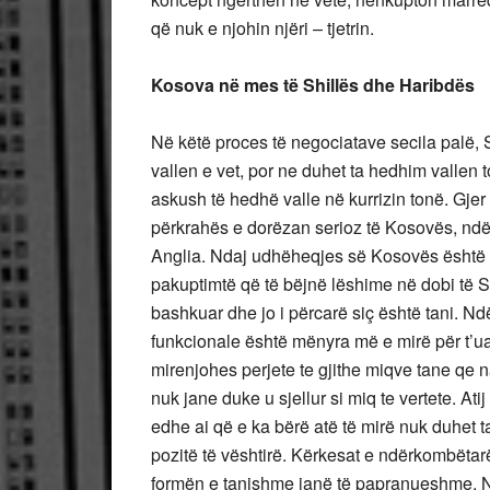
që nuk e njohin njëri – tjetrin.
Kosova në mes të Shillës dhe Haribdës
Në këtë proces të negociatave secila palë,
vallen e vet, por ne duhet ta hedhim vallen 
askush të hedhë valle në kurrizin tonë. Gjer
përkrahës e dorëzan serioz të Kosovës, nd
Anglia. Ndaj udhëheqjes së Kosovës është 
pakuptimtë që të bëjnë lëshime në dobi të Ser
bashkuar dhe jo i përcarë siç është tani. Ndë
funkcionale është mënyra më e mirë për t’u
mirenjohes perjete te gjithe miqve tane qe n
nuk jane duke u sjellur si miq te vertete. Ati
edhe ai që e ka bërë atë të mirë nuk duhet t
pozitë të vështirë. Kërkesat e ndërkombëta
formën e tanishme janë të papranueshme. Nu