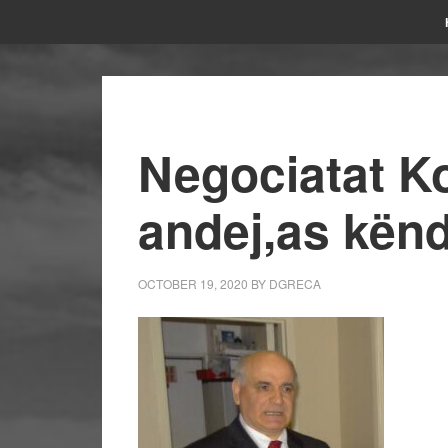
Negociatat K
andej,as kënd
OCTOBER 19, 2020
BY
DGRECA