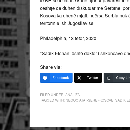
të BE-së të cilat e kanë njohur pavarësinë e
ceshtje që duhen diskutuar me Serbinë, por j
Kosova ka dhënë mjaft, ndërsa Serbia nuk ës
teritorin e ish Jugosllavisë.
Philadelphia, 18 tetor, 2020
*Sadik Elshani është doktor i shkencave dh
Share via:
Facebook
Twitter
Copy Li
FILED UNDER:
ANALIZA
TAGGED WITH:
NEGOCIATAT-SERBI-KOSOVE
,
SADIK E