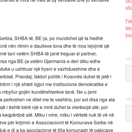
Gr
sfi
Fja
lek
kom
 Serbia, SHBA-të, BE-ja, po mundohet që ta hedhë
tonë nën ritmin e daulleve tona dhe të mos lejojmë që
 më tani vetëm SHBA-të janë treguar si partner,
ërsa nga BE-ja vetëm Gjermania e deri diku edhe
Kat
duke u ushtruar një trysni e vazhdueshme dhe e
bisë. Prandaj, faktori politik i Kosovës duhet të jetë i
rtimi i një shteti ligjor me institucione demokratike e
a mbyllur gojën kundërshtarëve tanë. Ne u jemi
a perkrahen ne ditet me te veshtira, por sot disa nga ata
j që i është bërë një e mirë duhet ta vlerësojë atë, por
Ark
a keqpërdoë atë. Miku i mire, miku i vërtetë nuk të vë në
rëve për krijimin e Associacionit të Komunave Serbe në
k e di a ka asociacione të tilla komunash të pakicave