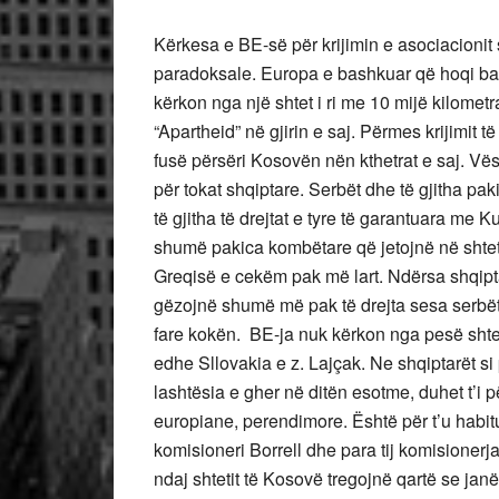
Kërkesa e BE-së për krijimin e asociacionit
paradoksale. Europa e bashkuar që hoqi barrie
kërkon nga një shtet i ri me 10 mijë kilometra 
“Apartheid” në gjirin e saj. Përmes krijimit 
fusë përsëri Kosovën nën kthetrat e saj. Vë
për tokat shqiptare. Serbët dhe të gjitha pa
të gjitha të drejtat e tyre të garantuara me
shumë pakica kombëtare që jetojnë në shtete
Greqisë e cekëm pak më lart. Ndërsa shqip
gëzojnë shumë më pak të drejta sesa serbët
fare kokën. BE-ja nuk kërkon nga pesë shtet
edhe Sllovakia e z. Lajçak. Ne shqiptarët si
lashtësia e gher në ditën esotme, duhet t’i 
europiane, perendimore. Është për t’u habitu
komisioneri Borrell dhe para tij komisionerja
ndaj shtetit të Kosovë tregojnë qartë se janë