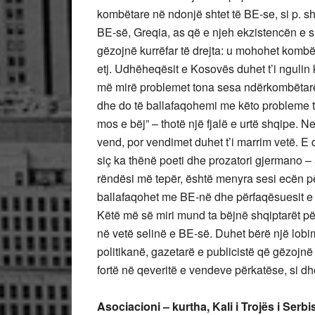
kombëtare në ndonjë shtet të BE-se, si p. sh.
BE-së, Greqia, as që e njeh ekzistencën e s
gëzojnë kurrëfar të drejta: u mohohet kombë
etj. Udhëheqësit e Kosovës duhet t’i ngulin
më mirë problemet tona sesa ndërkombëtarët
dhe do të ballafaqohemi me këto probleme tër
mos e bëj” – thotë një fjalë e urtë shqipe. N
vend, por vendimet duhet t’i marrim vetë. E 
siç ka thënë poeti dhe prozatori gjermano –
rëndësi më tepër, është menyra sesi ecën pë
ballafaqohet me BE-në dhe përfaqësuesit e 
Këtë më së miri mund ta bëjnë shqiptarët pë
në vetë selinë e BE-së. Duhet bërë një lobi
politikanë, gazetarë e publicistë që gëzojnë
fortë në qeveritë e vendeve përkatëse, si dhe
Asociacioni – kurtha, Kali i Trojës i Serbi