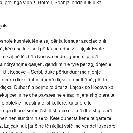
i prej nga vjen z. Borrell, Spanja, ende nuk e ka
jçak
yshojë kushtetutën e saj për ta formuar asociacionin
 kërkesa të cilat i përkrahë edhe z. Lajçak.Është
 e saj në të cilën Kosova ende figuron si pjesë
ta ndryshojnë qasjen, qëndrimin e tyre për zgjidhjen e
fliktit Kosovë – Serbi, duke përfunduar me njohje
 të marrë diçka duhet dhënë diçka, domethënë, për të
diçka. Duhet t’ia bëjmë të ditur z. Lajcak se Kosova ka
uj për lirinë dhe pavarësinë e saj: mijëra shqiptarë të
e objekte industriale, shkollore, kulturore të
ëve nga dhuna serbe është shumë e gjatë dhe shqiptarët
hen nën sundimin serb. Këtë duhet ta kenë të qartë të
z. Lajçak nuk janë në të njejtat valë me vendet kryesore