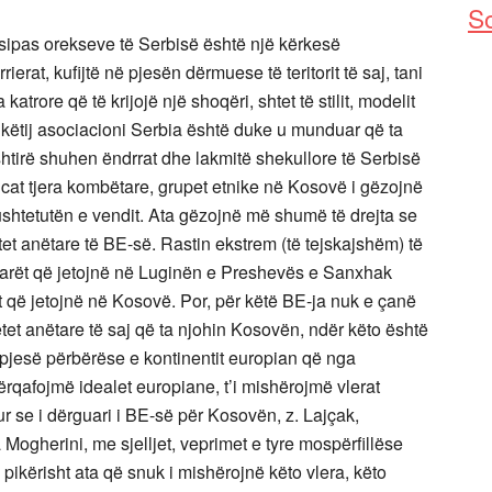
So
 sipas orekseve të Serbisë është një kërkesë
rat, kufijtë në pjesën dërmuese të teritorit të saj, tani
katrore që të krijojë një shoqëri, shtet të stilit, modelit
të këtij asociacioni Serbia është duke u munduar që ta
shtirë shuhen ëndrrat dhe lakmitë shekullore të Serbisë
kicat tjera kombëtare, grupet etnike në Kosovë i gëzojnë
 Kushtetutën e vendit. Ata gëzojnë më shumë të drejta se
t anëtare të BE-së. Rastin ekstrem (të tejskajshëm) të
tarët që jetojnë në Luginën e Preshevës e Sanxhak
 që jetojnë në Kosovë. Por, për këtë BE-ja nuk e çanë
et anëtare të saj që ta njohin Kosovën, ndër këto është
 pjesë përbërëse e kontinentit europian që nga
përqafojmë idealet europiane, t’i mishërojmë vlerat
r se i dërguari i BE-së për Kosovën, z. Lajçak,
 Mogherini, me sjelljet, veprimet e tyre mospërfillëse
 pikërisht ata që snuk i mishërojnë këto vlera, këto