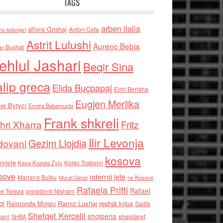
TAGS
arben llalla
alfons Grishaj
Anton Cefa
no kolonjari
Astrit Lulushi
Aurenc Bebja
an Bushati
ehlul Jashari
Beqir Sina
alip greca
Elida Buçpapaj
Elmi Berisha
Eugjen Merlika
er Bytyci
Ermira Babamusta
Frank shkreli
hri Xharra
Fritz
Ilir Levonja
Gezim Llojdia
dovani
kosova
rviste
Kolec Traboini
Keze Kozeta Zylo
sove
nderroi jete
Marjana Bulku
ne Kosove
Murat Gecaj
Rafaela Prifti
Rafael
e Tereza
presidenti Nishani
qi
Raimonda Moisiu
Ramiz Lushaj
reshat kripa
Sadik
Shefqet Kercelli
shqiperia
hani
shqiptaret
SHBA