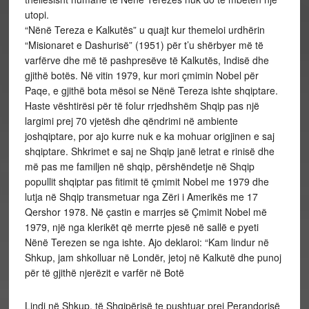
utopi.
“Nënë Tereza e Kalkutës” u quajt kur themeloi urdhërin
“Misionaret e Dashurisë” (1951) për t’u shërbyer më të
varfërve dhe më të pashpresëve të Kalkutës, Indisë dhe
gjithë botës. Në vitin 1979, kur mori çmimin Nobel për
Paqe, e gjithë bota mësoi se Nënë Tereza ishte shqiptare.
Haste vështirësi për të folur rrjedhshëm Shqip pas një
largimi prej 70 vjetësh dhe qëndrimi në ambiente
joshqiptare, por ajo kurre nuk e ka mohuar origjinen e saj
shqiptare. Shkrimet e saj ne Shqip janë letrat e rinisë dhe
më pas me familjen në shqip, përshëndetje në Shqip
popullit shqiptar pas fitimit të çmimit Nobel me 1979 dhe
lutja në Shqip transmetuar nga Zëri i Amerikës me 17
Qershor 1978. Në çastin e marrjes së Çmimit Nobel më
1979, një nga klerikët që merrte pjesë në sallë e pyeti
Nënë Terezen se nga ishte. Ajo deklaroi: “Kam lindur në
Shkup, jam shkolluar në Londër, jetoj në Kalkutë dhe punoj
për të gjithë njerëzit e varfër në Botë
Lindi në Shkup, të Shqipërisë te pushtuar prej Perandorisë