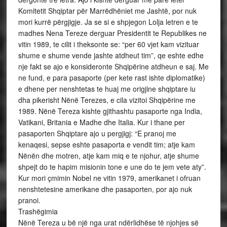
Komitetit Shqiptar për Marrëdhëniet me Jashtë, por nuk
mori kurrë përgjigje. Ja se si e shpjegon Lolja letren e te
madhes Nena Tereze derguar Presidentit te Republikes ne
vitin 1989, te cilit i theksonte se: “per 60 vjet kam vizituar
shume e shume vende jashte atdheut tim”, qe eshte edhe
nje fakt se ajo e konsideronte Shqipërine atdheun e saj. Me
ne fund, e para pasaporte (per kete rast ishte diplomatike)
e dhene per nenshtetas te huaj me origjine shqiptare iu
dha pikerisht Nënë Terezes, e cila vizitoi Shqipërine me
1989. Nënë Tereza kishte gjithashtu pasaporte nga India,
Vatikani, Britania e Madhe dhe Italia. Kur i thane per
pasaporten Shqiptare ajo u pergjigj: “E pranoj me
kenaqesi, sepse eshte pasaporta e vendit tim; atje kam
Nënën dhe motren, atje kam miq e te njohur, atje shume
shpejt do te hapim misionin tone e une do te jem vete aty”.
Kur mori çmimin Nobel ne vitin 1979, amerikanet i ofruan
nenshtetesine amerikane dhe pasaporten, por ajo nuk
pranoi.
Trashëgimia
Nënë Tereza u bë një nga urat ndërlidhëse të njohjes së