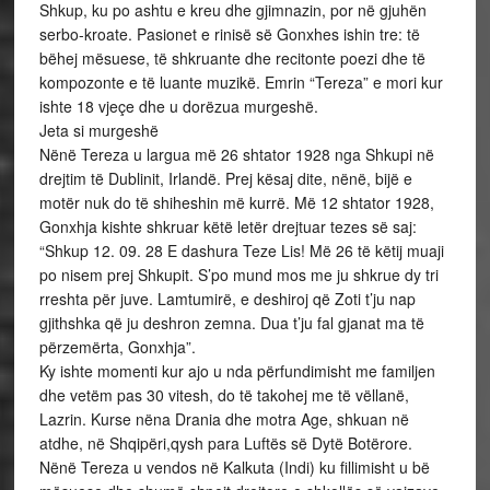
Shkup, ku po ashtu e kreu dhe gjimnazin, por në gjuhën
serbo-kroate. Pasionet e rinisë së Gonxhes ishin tre: të
bëhej mësuese, të shkruante dhe recitonte poezi dhe të
kompozonte e të luante muzikë. Emrin “Tereza” e mori kur
ishte 18 vjeçe dhe u dorëzua murgeshë.
Jeta si murgeshë
Nënë Tereza u largua më 26 shtator 1928 nga Shkupi në
drejtim të Dublinit, Irlandë. Prej kësaj dite, nënë, bijë e
motër nuk do të shiheshin më kurrë. Më 12 shtator 1928,
Gonxhja kishte shkruar këtë letër drejtuar tezes së saj:
“Shkup 12. 09. 28 E dashura Teze Lis! Më 26 të këtij muaji
po nisem prej Shkupit. S’po mund mos me ju shkrue dy tri
rreshta për juve. Lamtumirë, e deshiroj që Zoti t’ju nap
gjithshka që ju deshron zemna. Dua t’ju fal gjanat ma të
përzemërta, Gonxhja”.
Ky ishte momenti kur ajo u nda përfundimisht me familjen
dhe vetëm pas 30 vitesh, do të takohej me të vëllanë,
Lazrin. Kurse nëna Drania dhe motra Age, shkuan në
atdhe, në Shqipëri,qysh para Luftës së Dytë Botërore.
Nënë Tereza u vendos në Kalkuta (Indi) ku fillimisht u bë