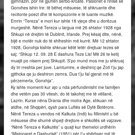
gjimnazin, por në gjuhën serbo-kroate. Pasionet e rinisë së
Gonxhes ishin tre: të bëhej mësuese, të shkruante dhe
recitonte poezi dhe të kompozonte e të luante muzikë.
Emrin “Tereza” e mori kur ishte 18 vjeçe dhe u dorëzua
murgeshë. Nënë Tereza u largua më 26 shtator 1928 nga
Shkupi në drejtim të Dublinit, Irlande. Prej kësaj dite, nënë,
bijë e motër nuk do të shiheshin më kurrë. Më 12 shtator
1928, Gonxhja kishte shkruar këtë letër drejtuar tezes së
saj: “Shkup 12. 09. 28 E dashura Teze Lis! Më 26 te ketij
muajit po nisem prej Shkupit. S’po mund mos me ju shkruaj
dy tri rreshta per juve. Lamtumire, e deshiroj qe Zoti t’ju jap
gjithcka qe ju deshiron zemra. Dua t’ju fal gjerat më të
përzemerta, Gonxhja”.
Ky ishte momenti kur ajo u nda përfundimisht me familjen
dhe vetëm pas 30 vitesh, do të takohej me të vëllanë,
Lazrin. Kurse nëna Drania dhe motra Age, shkuan në
atdhe, në Shqipëri, qysh para Luftës së Dytë Botërore.
Nënë Tereza u vendos në Kalkuta (Indi) ku fillimisht u bë
mësuese dhe shumë shpejt drejtore e shkollës së vajzave.
“Nënë Tereza e Kalkutës” u quajt kur themeloi urdhërin
“Misionaret e Dashurisë” (1951) për t’u shërbyer më të