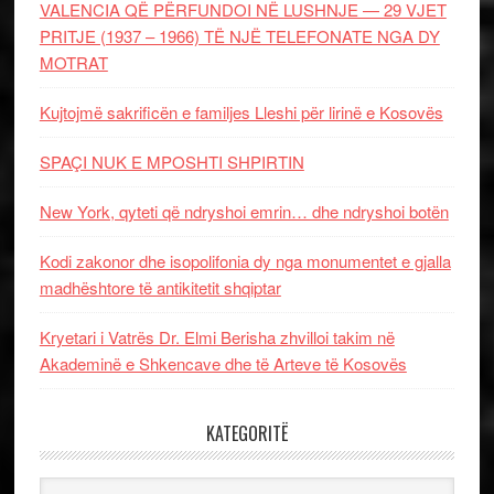
VALENCIA QË PËRFUNDOI NË LUSHNJE — 29 VJET
PRITJE (1937 – 1966) TË NJË TELEFONATE NGA DY
MOTRAT
Kujtojmë sakrificën e familjes Lleshi për lirinë e Kosovës
SPAÇI NUK E MPOSHTI SHPIRTIN
New York, qyteti që ndryshoi emrin… dhe ndryshoi botën
Kodi zakonor dhe isopolifonia dy nga monumentet e gjalla
madhështore të antikitetit shqiptar
Kryetari i Vatrës Dr. Elmi Berisha zhvilloi takim në
Akademinë e Shkencave dhe të Arteve të Kosovës
KATEGORITË
Kategoritë