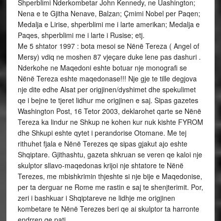
Shperblimi Nderkombetar John Kennedy, ne Uashington;
Nena e te Gjitha Nenave, Balzan; Çmimi Nobel per Paqen;
Medalja e Lirise, shperblimi me i larte amerikan; Medalja e
Paqes, shperblimi me i larte i Rusise; etj.
Me 5 shtator 1997 : bota mesoi se Nënë Tereza ( Angel of
Mersy) vdiq ne moshen 87 vjeçare duke lene pas dashuri .
Nderkohe ne Maqedoni eshte botuar nje monografi se
Nënë Tereza eshte maqedonase!!! Nje gje te tille degjova
nje dite edhe Alsat per origjinen/dyshimet dhe spekulimet
qe i bejne te tjeret lidhur me origjinen e saj. Sipas gazetes
Washington Post, 16 Tetor 2003, deklarohet qarte se Nënë
Tereza ka lindur ne Shkup ne kohen kur nuk kishte FYROM
dhe Shkupi eshte qytet i perandorise Otomane. Me tej
rithuhet fjala e Nënë Terezes qe sipas gjakut ajo eshte
Shqiptare. Gjithashtu, gazeta shkruan se veren qe kaloi nje
skulptor sllavo-maqedonas krijoi nje shtatore te Nënë
Terezes, me mbishkrimin thjeshte si nje bije e Maqedonise,
per ta derguar ne Rome me rastin e saj te shenjterimit. Por,
zeri i bashkuar i Shqiptareve ne lidhje me origjinen
kombetare te Nënë Terezes beri qe ai skulptor ta harronte
endrren qe pati.