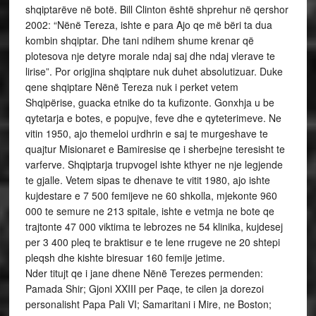
shqiptarëve në botë. Bill Clinton është shprehur në qershor
2002: “Nënë Tereza, ishte e para Ajo qe më bëri ta dua
kombin shqiptar. Dhe tani ndihem shume krenar që
plotesova nje detyre morale ndaj saj dhe ndaj vlerave te
lirise”. Por origjina shqiptare nuk duhet absolutizuar. Duke
qene shqiptare Nënë Tereza nuk i perket vetem
Shqipërise, guacka etnike do ta kufizonte. Gonxhja u be
qytetarja e botes, e popujve, feve dhe e qyteterimeve. Ne
vitin 1950, ajo themeloi urdhrin e saj te murgeshave te
quajtur Misionaret e Bamiresise qe i sherbejne teresisht te
varferve. Shqiptarja trupvogel ishte kthyer ne nje legjende
te gjalle. Vetem sipas te dhenave te vitit 1980, ajo ishte
kujdestare e 7 500 femijeve ne 60 shkolla, mjekonte 960
000 te semure ne 213 spitale, ishte e vetmja ne bote qe
trajtonte 47 000 viktima te lebrozes ne 54 klinika, kujdesej
per 3 400 pleq te braktisur e te lene rrugeve ne 20 shtepi
pleqsh dhe kishte biresuar 160 femije jetime.
Nder titujt qe i jane dhene Nënë Terezes permenden:
Pamada Shir; Gjoni XXIII per Paqe, te cilen ja dorezoi
personalisht Papa Pali VI; Samaritani i Mire, ne Boston;