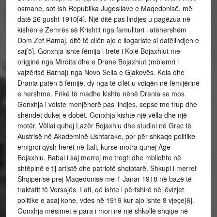
osmane, sot Ish Republika Jugosllave e Maqedonisë, më
datë 26 gusht 1910[4]. Një ditë pas lindjes u pagëzua në
kishën e Zemrës së Krishtit nga famulltari i atëhershëm
Dom Zef Ramaj, ditë të cilën ajo e llogariste si datëlindjen e
saj[5]. Gonxhja ishte fëmija i tretë i Kolë Bojaxhiut me
origjinë nga Mirdita dhe e Drane Bojaxhiut (mbiemri i
vajzërisë Barnaj) nga Novo Sella e Gjakovës. Kola dhe
Drania patën 5 fëmijë, dy nga të cilët u vdiqën në fëmijërinë
e hershme. Frikë të madhe kishte nënë Drania se mos
Gonxhja i vdiste menjëherë pas lindjes, sepse me trup dhe
shëndet dukej e dobët. Gonxhja kishte një vëlla dhe një
motër. Vëllai quhej Lazër Bojaxhiu dhe studioi në Grac të
Austrisë në Akademinë Ushtarake, por për shkaqe politike
emigroi qysh herët në Itali, kurse motra quhej Age
Bojaxhiu. Babai i saj merrej me tregti dhe mblidhte në
shtëpinë e tij artistë dhe patriotë shqiptarë. Shkupi i merret
Shqipërisë prej Maqedonisë me 1 Janar 1918 në bazë të
traktatit të Versajës. I ati, që ishte i përfshirë në lëvizjet
politike e asaj kohe, vdes në 1919 kur ajo ishte 8 vjeçe[6].
Gonxhja mësimet e para i mori në një shkollë shqipe në