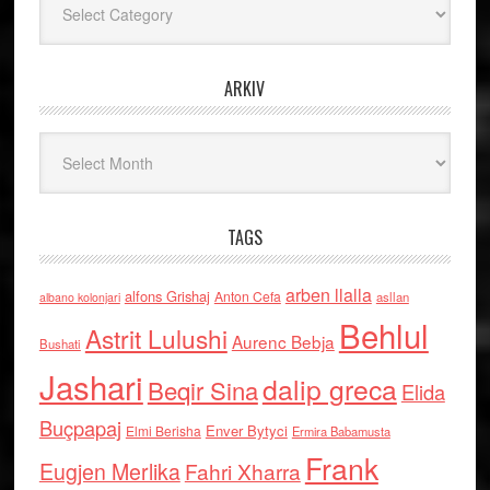
ARKIV
Arkiv
TAGS
arben llalla
alfons Grishaj
Anton Cefa
asllan
albano kolonjari
Behlul
Astrit Lulushi
Aurenc Bebja
Bushati
Jashari
dalip greca
Beqir Sina
Elida
Buçpapaj
Enver Bytyci
Elmi Berisha
Ermira Babamusta
Frank
Eugjen Merlika
Fahri Xharra