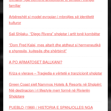
familjar
Arbëreshët si model evropian i mbrojtjes së identitetit
kulturor
Sali Shijaku, “Diego Rivera” shqiptar i artit tonë kombëtar
“Dom Fred Kalaj, mes altarit dhe atdheut si hermeneutikë
e shpresës, kujtesës dhe shërbimit”
A PO ARMATOSET BALLKANI?
Kriza e vlerave – Tragjedia e vërtetë e tranzicionit shqiptar
Green Coast sjell Nammos Hotels & Resorts në Shqipëri:
Një destinacion i ri lifestyle merr formë në Rivierën
Shqiptare
PUEBLO (1966) / HISTORIA E SPANJOLLES NGA