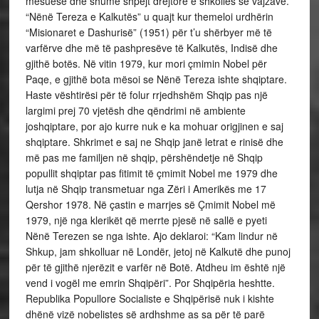
mësuese dhe shumë shpejt drejtore e shkollës së vajzave.
“Nënë Tereza e Kalkutës” u quajt kur themeloi urdhërin
“Misionaret e Dashurisë” (1951) për t’u shërbyer më të
varfërve dhe më të pashpresëve të Kalkutës, Indisë dhe
gjithë botës. Në vitin 1979, kur mori çmimin Nobel për
Paqe, e gjithë bota mësoi se Nënë Tereza ishte shqiptare.
Haste vështirësi për të folur rrjedhshëm Shqip pas një
largimi prej 70 vjetësh dhe qëndrimi në ambiente
joshqiptare, por ajo kurre nuk e ka mohuar origjinen e saj
shqiptare. Shkrimet e saj ne Shqip janë letrat e rinisë dhe
më pas me familjen në shqip, përshëndetje në Shqip
popullit shqiptar pas fitimit të çmimit Nobel me 1979 dhe
lutja në Shqip transmetuar nga Zëri i Amerikës me 17
Qershor 1978. Në çastin e marrjes së Çmimit Nobel më
1979, një nga klerikët që merrte pjesë në sallë e pyeti
Nënë Terezen se nga ishte. Ajo deklaroi: “Kam lindur në
Shkup, jam shkolluar në Londër, jetoj në Kalkutë dhe punoj
për të gjithë njerëzit e varfër në Botë. Atdheu im është një
vend i vogël me emrin Shqipëri”. Por Shqipëria heshtte.
Republika Popullore Socialiste e Shqipërisë nuk i kishte
dhënë vizë nobelistes së ardhshme as sa për të parë