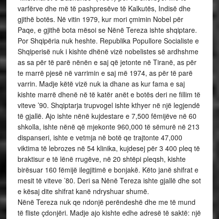
varfërve dhe më të pashpresëve të Kalkutës, Indisë dhe
gjithë botës. Në vitin 1979, kur mori çmimin Nobel për
Paqe, e gjithë bota mësoi se Nënë Tereza ishte shqiptare.
Por Shqipëria nuk heshte. Republika Popullore Socialiste e
Shqiperisë nuk i kishte dhënë vizë nobelistes së ardhshme
as sa për të parë nënën e saj që jetonte në Tiranë, as për
te marrë pjesë në varrimin e saj më 1974, as për të parë
varrin. Madje këtë vizë nuk ia dhane as kur fama e saj
kishte marrë dhenë në të katër anët e botës deri ne fillim të
viteve ’90. Shqiptarja trupvogel ishte kthyer në një legjendë
të gjallë. Ajo ishte nënë kujdestare e 7,500 fëmijëve në 60
shkolla, ishte nënë që mjekonte 960,000 të sëmurë në 213
dispanseri, ishte e vetmja në botë qe trajtonte 47,000
viktima të lebrozes në 54 klinika, kujdesej për 3 400 pleq të
braktisur e të lënë rrugëve, në 20 shtëpi pleqsh, kishte
birësuar 160 fëmijë ilegjitimë e bonjakë. Këto janë shifrat e
mesit të viteve ’80. Deri sa Nënë Tereza ishte gjallë dhe sot
e kësaj dite shifrat kanë ndryshuar shumë.
Nënë Tereza nuk qe ndonjë perëndeshë dhe me të mund
të fliste çdonjëri. Madje ajo kishte edhe adresë të saktë: një