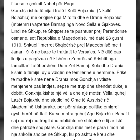
fituese e çmimit Nobel për Paqe.
Gonxhja ishte fëmija i tretë i Kolë Bojaxhiut (Nikollë
Bojaxhiu) me origjinë nga Mirdita dhe e Drane Bojaxhiut
(mbiemri i vajzërisë Barnaj) nga Novo Sella e Gjakovës.
Lindi në Shkup, të Shqipërisë te pushtuar prej Perandorisë
osmane, sot Republika e Maqedonisë, më datë 26 gusht
1910. Shkupi i merret Shqipërisë prej Maqedonisë me 1
Janar 1918 ne baze te traktatit te Versajes. Një ditë pas
lindjes u pagëzua në kishën e Zemrës së Krishtit nga
famulltari i atëhershëm Dom Zef Ramaj. Kola dhe Drania
kishin 5 fëmijë, dy u vdiqën në fëmijërinë e hershme. Frikë
të madhe kishte nënë Drania mos Gonxhja i vdiste
menjëherë pas lindjes, sepse me trup dhe shëndet dukej e
dobët. Gonxhja kishte një vëlla dhe një motër. Vëllai quhej
Lazër Bojaxhiu dhe studioi në Grac të Austrisë në
Akademinë Ushtarake, por për shkaqe politike emigroi
qysh herët në Itali. Kurse motra quhej Age Bojaxhiu. Babai i
saj merrej me tregti dhe mblidhte në shtëpinë e tij artistë
dhe patriotë shqiptarë. Gonxhja mësimet e para i mori në
një shkollë shqipe në Shkup, ku po ashtu e kreu dhe