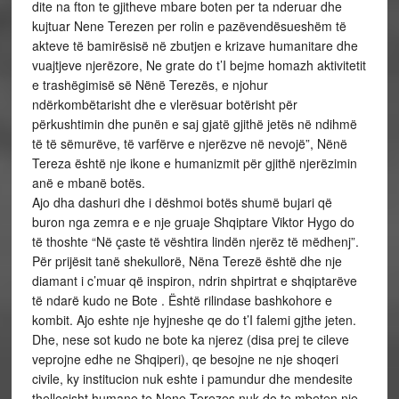
dite na fton te gjitheve mbare boten per ta nderuar dhe
kujtuar Nene Terezen per rolin e pazëvendësueshëm të
akteve të bamirësisë në zbutjen e krizave humanitare dhe
vuajtjeve njerëzore, Ne grate do t’I bejme homazh aktivitetit
e trashëgimisë së Nënë Terezës, e njohur
ndërkombëtarisht dhe e vlerësuar botërisht për
përkushtimin dhe punën e saj gjatë gjithë jetës në ndihmë
të të sëmurëve, të varfërve e njerëzve në nevojë”, Nënë
Tereza është nje ikone e humanizmit për gjithë njerëzimin
anë e mbanë botës.
Ajo dha dashuri dhe i dëshmoi botës shumë bujari që
buron nga zemra e e nje gruaje Shqiptare Viktor Hygo do
të thoshte “Në çaste të vështira lindën njerëz të mëdhenj”.
Për prijësit tanë shekullorë, Nëna Terezë është dhe nje
diamant i c’muar që inspiron, ndrin shpirtrat e shqiptarëve
të ndarë kudo ne Bote . Është rilindase bashkohore e
kombit. Ajo eshte nje hyjneshe qe do t’I falemi gjthe jeten.
Dhe, nese sot kudo ne bote ka njerez (disa prej te cileve
veprojne edhe ne Shqiperi), qe besojne ne nje shoqeri
civile, ky institucion nuk eshte i pamundur dhe mendesite
thellesisht humane te Nene Terezes nuk do te mbeten nje