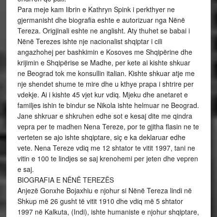
Para meje kam librin e Kathryn Spink i perkthyer ne
gjermanisht dhe biografia eshte e autorizuar nga Nënë
Tereza. Origjinali eshte ne anglisht. Aty thuhet se babai i
Nënë Terezes ishte nje nacionalist shqiptar i cili
angazhohej per bashkimin e Kosoves me Shqipërine dhe
krijimin e Shqipërise se Madhe, per kete ai kishte shkuar
ne Beograd tok me konsullin italian. Kishte shkuar atje me
nje shendet shume te mire dhe u kthye prapa i shtrire per
vdekje. Ai i kishte 45 vjet kur vdiq. Mjeku dhe anetaret e
familjes ishin te bindur se Nikola ishte helmuar ne Beograd.
Jane shkruar e shkruhen edhe sot e kesaj dite me qindra
vepra per te madhen Nena Tereze, por te gjitha flasin ne te
verteten se ajo ishte shqiptare, siç e ka deklaruar edhe
vete. Nena Tereze vdiq me 12 shtator te vitit 1997, tani ne
vitin e 100 te lindjes se saj krenohemi per jeten dhe vepren
e saj.
BIOGRAFIA E NËNË TEREZËS
Anjezë Gonxhe Bojaxhiu e njohur si Nënë Tereza lindi në
Shkup më 26 gusht të vitit 1910 dhe vdiq më 5 shtator
1997 në Kalkuta, (Indi), ishte humaniste e njohur shqiptare,