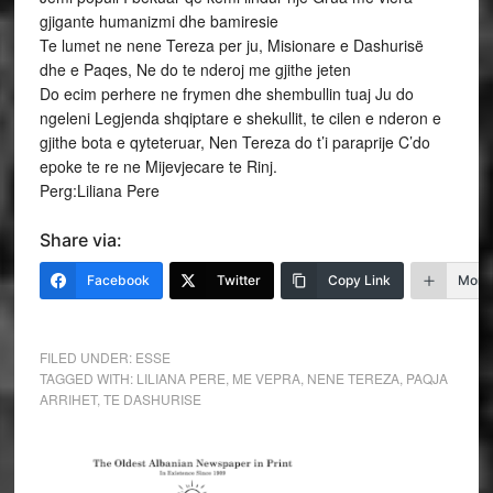
gjigante humanizmi dhe bamiresie
Te lumet ne nene Tereza per ju, Misionare e Dashurisë
dhe e Paqes, Ne do te nderoj me gjithe jeten
Do ecim perhere ne frymen dhe shembullin tuaj Ju do
ngeleni Legjenda shqiptare e shekullit, te cilen e nderon e
gjithe bota e qyteteruar, Nen Tereza do t’i paraprije C’do
epoke te re ne Mijevjecare te Rinj.
Perg:Liliana Pere
Share via:
Facebook
Twitter
Copy Link
More
FILED UNDER:
ESSE
TAGGED WITH:
LILIANA PERE
,
ME VEPRA
,
NENE TEREZA
,
PAQJA
ARRIHET
,
TE DASHURISE