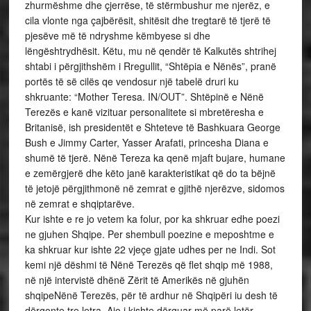
zhurmëshme dhe çjerrëse, të stërmbushur me njerëz, e
cila vlonte nga çajbërësit, shitësit dhe tregtarë të tjerë të
pjesëve më të ndryshme këmbyese si dhe
lëngështrydhësit. Këtu, mu në qendër të Kalkutës shtrihej
shtabi i përgjithshëm i Rregullit, “Shtëpia e Nënës”, pranë
portës të së cilës qe vendosur një tabelë druri ku
shkruante: “Mother Teresa. IN/OUT”. Shtëpinë e Nënë
Terezës e kanë vizituar personalitete si mbretëresha e
Britanisë, ish presidentët e Shteteve të Bashkuara George
Bush e Jimmy Carter, Yasser Arafati, princesha Diana e
shumë të tjerë. Nënë Tereza ka qenë mjaft bujare, humane
e zemërgjerë dhe këto janë karakteristikat që do ta bëjnë
të jetojë përgjithmonë në zemrat e gjithë njerëzve, sidomos
në zemrat e shqiptarëve.
Kur ishte e re jo vetem ka folur, por ka shkruar edhe poezi
ne gjuhen Shqipe. Per shembull poezine e meposhtme e
ka shkruar kur ishte 22 vjeçe gjate udhes per ne Indi. Sot
kemi një dëshmi të Nënë Terezës që flet shqip më 1988,
në një intervistë dhënë Zërit të Amerikës në gjuhën
shqipeNënë Terezës, për të ardhur në Shqipëri iu desh të
dërgonte tre letra. Ajo i kishte dërguar më parë letër