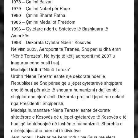
1978 – Çmimi Balzan
1979 – Çmimi Nobel për Paqe
1980 – Çmimi Bharat Ratna
1985 – Çmimi Medal of Freedom
1996 – Qytetare nderi e Shteteve të Bashkuara të
Amerikës
1996 – Dekorata Qytetar Nderi i Kosovës
Në vitin 2003, Aeroportit të Tiranës, Shqiperi iu dha emri
“Nënë Terezës”. Në hyrje të këtij aeroporti më 2007 u
inagurua edhe busti i saj.
Medaljet Urdhri “Nënë Tereza”
Urdhri “Nënë Tereza” është një dekoratë nderi e
Republikës së Shqipërisë që u jepet qytetarëve shqiptarë
dhe të huaj për akte të shquara humanizmi ndaj kombit
shqiptar dhe njerëzimit. Dekorata prej ari i jepet me dekret
nga Presidenti i Shqipërisë.
Medalja humanitare “Nëna Terezë” është dekoratë
shtetërore e Kosovës që u jepet qytetarëve të Kosovës e të
huaj që kontribuojnë në fushën e humanizmit. Shprehja e
mirënjohjes dhe nderimi i individëve
Jemi popull I bekuar qe kemi lindur nje Grua me vlera