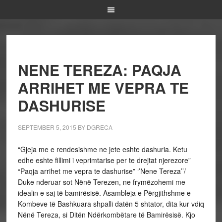
NENE TEREZA: PAQJA
ARRIHET ME VEPRA TE
DASHURISE
SEPTEMBER 5, 2015
BY
DGRECA
“Gjeja me e rendesishme ne jete eshte dashuria. Ketu
edhe eshte fillimi i veprimtarise per te drejtat njerezore”
“Paqja arrihet me vepra te dashurise” ‘’Nene Tereza’’/
Duke nderuar sot Nënë Terezen, ne frymëzohemi me
idealin e saj të bamirësisë. Asambleja e Përgjithshme e
Kombeve të Bashkuara shpalli datën 5 shtator, dita kur vdiq
Nënë Tereza, si Ditën Ndërkombëtare të Bamirësisë. Kjo