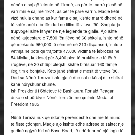
nënën e saj që jetonte në Tiranë, as për te marrë pjesë në
varrimin e saj më 1974, as për të parë varrin. Madje këtë
vizë nuk ia dhane as kur fama e saj kishte marrë dhenë në
të katër anët e botës deri ne fillim të viteve ’90. Shqiptarja
trupvogël ishte kthyer në një legjendë të gjallë. Ajo ishte
nënë kujdestare e 7,500 fëmijëve në 60 shkolla, ishte nënë
që mjekonte 960,000 të sëmurë në 213 dispanseri, ishte e
vetmja në botë qe trajtonte 47,000 viktima të lebrozes në
54 klinika, kujdesej për 3,400 pleq të braktisur e të lënë
rrugëve, në 20 shtëpi pleqsh, kishte birësuar 160 fëmijë
ilegjitim e bonjakë. Këto janë shifrat e mesit të viteve ’80.
Deri sa Nënë Tereza ishte gjallë dhe sot e kësaj dite shifrat
kanë ndryshuar shumë.
Ish Presidenti i Shteteve të Bashkuara Ronald Reagan
duke e shpërblyer Nënë Terezën me çmimin Medal of
Freedom 1985
.
Nënë Tereza nuk qe ndonjë perëndeshë dhe me të mund
të fliste çdonjëri. Madje ajo kishte edhe adresë të saktë: një
godinë ngjyrë hiri në Bose Road, të ndërtuar në një lagje të