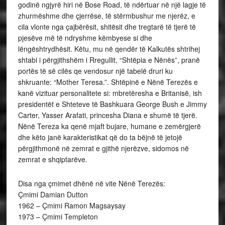
godinë ngjyrë hiri në Bose Road, të ndërtuar në një lagje të
zhurmëshme dhe çjerrëse, të stërmbushur me njerëz, e
cila vlonte nga çajbërësit, shitësit dhe tregtarë të tjerë të
pjesëve më të ndryshme këmbyese si dhe
lëngështrydhësit. Këtu, mu në qendër të Kalkutës shtrihej
shtabi i përgjithshëm i Rregullit, “Shtëpia e Nënës”, pranë
portës të së cilës qe vendosur një tabelë druri ku
shkruante: “Mother Teresa.”. Shtëpinë e Nënë Terezës e
kanë vizituar personalitete si: mbretëresha e Britanisë, ish
presidentët e Shteteve të Bashkuara George Bush e Jimmy
Carter, Yasser Arafati, princesha Diana e shumë të tjerë.
Nënë Tereza ka qenë mjaft bujare, humane e zemërgjerë
dhe këto janë karakteristikat që do ta bëjnë të jetojë
përgjithmonë në zemrat e gjithë njerëzve, sidomos në
zemrat e shqiptarëve.
Disa nga çmimet dhënë në vite Nënë Terezës:
Çmimi Damian Dutton
1962 – Çmimi Ramon Magsaysay
1973 – Çmimi Templeton