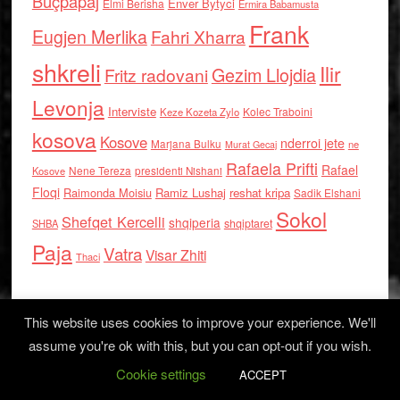
Buçpapaj
Enver Bytyci
Elmi Berisha
Ermira Babamusta
Frank
Eugjen Merlika
Fahri Xharra
shkreli
Ilir
Gezim Llojdia
Fritz radovani
Levonja
Interviste
Kolec Traboini
Keze Kozeta Zylo
kosova
Kosove
nderroi jete
Marjana Bulku
ne
Murat Gecaj
Rafaela Prifti
Rafael
Nene Tereza
Kosove
presidenti Nishani
Floqi
Raimonda Moisiu
Ramiz Lushaj
reshat kripa
Sadik Elshani
Sokol
Shefqet Kercelli
shqiperia
shqiptaret
SHBA
Paja
Vatra
Visar Zhiti
Thaci
This website uses cookies to improve your experience. We'll
assume you're ok with this, but you can opt-out if you wish.
Cookie settings
Log in
ACCEPT