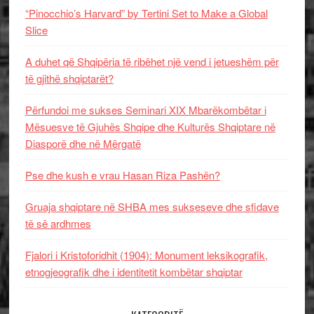
“Pinocchio’s Harvard” by Tertini Set to Make a Global
Slice
A duhet që Shqipëria të ribëhet një vend i jetueshëm për
të gjithë shqiptarët?
Përfundoi me sukses Seminari XIX Mbarëkombëtar i
Mësuesve të Gjuhës Shqipe dhe Kulturës Shqiptare në
Diasporë dhe në Mërgatë
Pse dhe kush e vrau Hasan Riza Pashën?
Gruaja shqiptare në SHBA mes sukseseve dhe sfidave
të së ardhmes
Fjalori i Kristoforidhit (1904): Monument leksikografik,
etnogjeografik dhe i identitetit kombëtar shqiptar