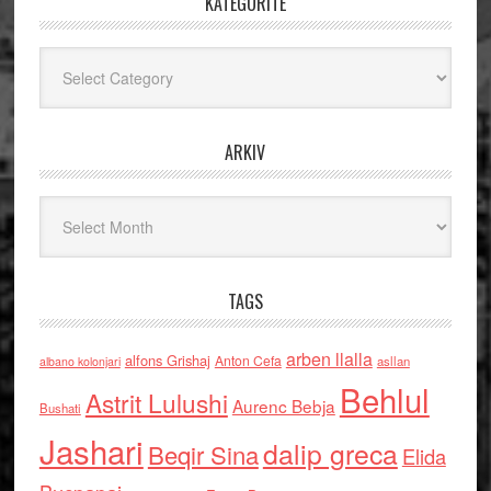
KATEGORITË
Kategoritë
ARKIV
Arkiv
TAGS
arben llalla
alfons Grishaj
Anton Cefa
asllan
albano kolonjari
Behlul
Astrit Lulushi
Aurenc Bebja
Bushati
Jashari
dalip greca
Beqir Sina
Elida