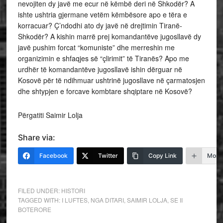
nevojiten dy javë me ecur në këmbë deri në Shkodër? A
ishte ushtria gjermane vetëm këmbësore apo e tëra e
korracuar? Ç’ndodhi ato dy javë në drejtimin Tiranë-
Shkodër? A kishin marrë prej komandantëve jugosllavë dy
javë pushim forcat “komuniste” dhe merreshin me
organizimin e shfaqjes së “çlirimit” të Tiranës? Apo me
urdhër të komandantëve jugosllavë ishin dërguar në
Kosovë për të ndihmuar ushtrinë jugosllave në çarmatosjen
dhe shtypjen e forcave kombtare shqiptare në Kosovë?
Përgatiti Saimir Lolja
Share via:
Facebook
Twitter
Copy Link
More
FILED UNDER:
HISTORI
TAGGED WITH:
I LUFTES
,
NGA DITARI
,
SAIMIR LOLJA
,
SE II
BOTERORE