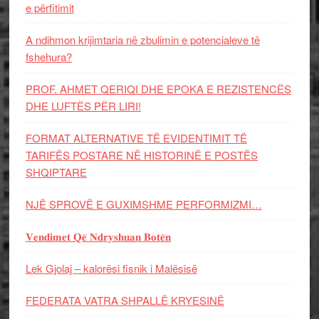
e përfitimit
A ndihmon krijimtaria në zbulimin e potencialeve të
fshehura?
PROF. AHMET QERIQI DHE EPOKA E REZISTENCЁS
DHE LUFTЁS PЁR LIRI!
FORMAT ALTERNATIVE TË EVIDENTIMIT TË
TARIFËS POSTARE NË HISTORINË E POSTËS
SHQIPTARE
NJË SPROVË E GUXIMSHME PERFORMIZMI…
𝐕𝐞𝐧𝐝𝐢𝐦𝐞𝐭 𝐐𝐞̈ 𝐍𝐝𝐫𝐲𝐬𝐡𝐮𝐚𝐧 𝐁𝐨𝐭𝐞̈𝐧
Lek Gjolaj – kalorësi fisnik i Malësisë
FEDERATA VATRA SHPALLË KRYESINË