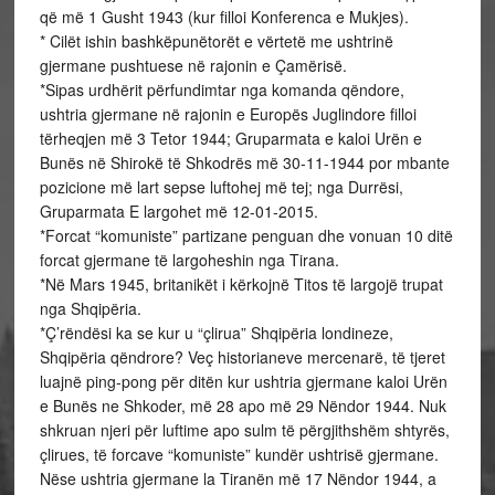
që më 1 Gusht 1943 (kur filloi Konferenca e Mukjes).
* Cilët ishin bashkëpunëtorët e vërtetë me ushtrinë
gjermane pushtuese në rajonin e Çamërisë.
*Sipas urdhërit përfundimtar nga komanda qëndore,
ushtria gjermane në rajonin e Europës Juglindore filloi
tërheqjen më 3 Tetor 1944; Gruparmata e kaloi Urën e
Bunës në Shirokë të Shkodrës më 30-11-1944 por mbante
pozicione më lart sepse luftohej më tej; nga Durrësi,
Gruparmata E largohet më 12-01-2015.
*Forcat “komuniste” partizane penguan dhe vonuan 10 ditë
forcat gjermane të largoheshin nga Tirana.
*Në Mars 1945, britanikët i kërkojnë Titos të largojë trupat
nga Shqipëria.
*Ç’rëndësi ka se kur u “çlirua” Shqipëria londineze,
Shqipëria qëndrore? Veç historianeve mercenarë, të tjeret
luajnë ping-pong për ditën kur ushtria gjermane kaloi Urën
e Bunës ne Shkoder, më 28 apo më 29 Nëndor 1944. Nuk
shkruan njeri për luftime apo sulm të përgjithshëm shtyrës,
çlirues, të forcave “komuniste” kundër ushtrisë gjermane.
Nëse ushtria gjermane la Tiranën më 17 Nëndor 1944, a