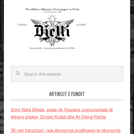
ARTIKUJT E FUNDIT
Dom Ndre Mjeda, sipas dy figurave monumentale të
letrave shqipe, Ernest Koliqit dhe At Gjergj Fishta
36 vjet tranzicion, nga ekonomia prodhuese te ekonomia