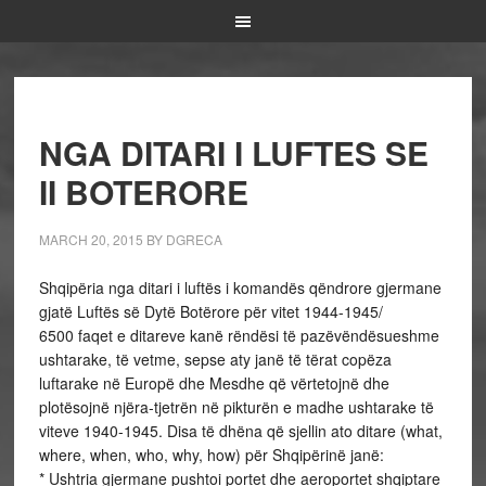
NGA DITARI I LUFTES SE
II BOTERORE
MARCH 20, 2015
BY
DGRECA
Shqipëria nga ditari i luftës i komandës qëndrore gjermane
gjatë Luftës së Dytë Botërore për vitet 1944-1945/
6500 faqet e ditareve kanë rëndësi të pazëvëndësueshme
ushtarake, të vetme, sepse aty janë të tërat copëza
luftarake në Europë dhe Mesdhe që vërtetojnë dhe
plotësojnë njëra-tjetrën në pikturën e madhe ushtarake të
viteve 1940-1945. Disa të dhëna që sjellin ato ditare (what,
where, when, who, why, how) për Shqipërinë janë:
* Ushtria gjermane pushtoi portet dhe aeroportet shqiptare