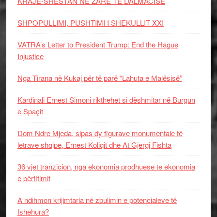
KRAJË-SHESTAN NË ZARË TË DALMACISË
SHPOPULLIMI, PUSHTIMI I SHEKULLIT XXI
VATRA’s Letter to President Trump: End the Hague
Injustice
Nga Tirana në Kukaj për të parë “Lahuta e Malësisë”
Kardinali Ernest Simoni rikthehet si dëshmitar në Burgun
e Spaçit
Dom Ndre Mjeda, sipas dy figurave monumentale të
letrave shqipe, Ernest Koliqit dhe At Gjergj Fishta
36 vjet tranzicion, nga ekonomia prodhuese te ekonomia
e përfitimit
A ndihmon krijimtaria në zbulimin e potencialeve të
fshehura?