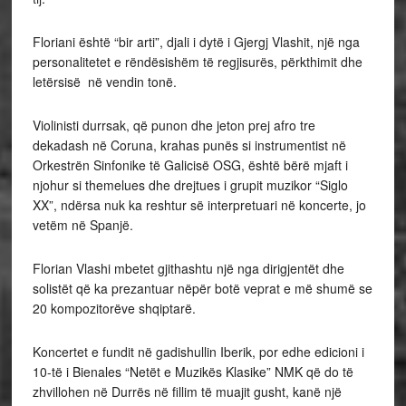
Floriani është “bir arti”, djali i dytë i Gjergj Vlashit, një nga
personalitetet e rëndësishëm të regjisurës, përkthimit dhe
letërsisë në vendin tonë.
Violinisti durrsak, që punon dhe jeton prej afro tre
dekadash në Coruna, krahas punës si instrumentist në
Orkestrën Sinfonike të Galicisë OSG, është bërë mjaft i
njohur si themelues dhe drejtues i grupit muzikor “Siglo
XX”, ndërsa nuk ka reshtur së interpretuari në koncerte, jo
vetëm në Spanjë.
Florian Vlashi mbetet gjithashtu një nga dirigjentët dhe
solistët që ka prezantuar nëpër botë veprat e më shumë se
20 kompozitorëve shqiptarë.
Koncertet e fundit në gadishullin Iberik, por edhe edicioni i
10-të i Bienales “Netët e Muzikës Klasike” NMK që do të
zhvillohen në Durrës në fillim të muajit gusht, kanë një