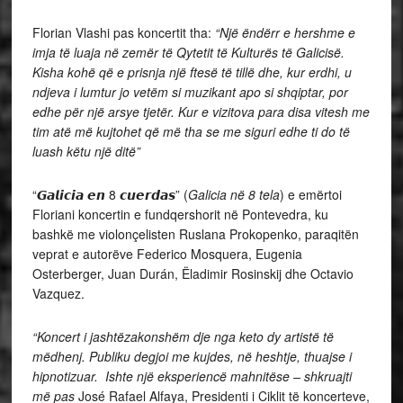
Florian Vlashi pas koncertit tha:
“Një ëndërr e hershme e
imja të luaja në zemër të Qytetit të Kulturës të Galicisë.
Kisha kohë që e prisnja një ftesë të tillë dhe, kur erdhi, u
ndjeva i lumtur jo vetëm si muzikant apo si shqiptar, por
edhe për një arsye tjetër. Kur e vizitova para disa vitesh me
tim atë më kujtohet që më tha se me siguri edhe ti do të
luash këtu një ditë”
“𝙂𝙖𝙡𝙞𝙘𝙞𝙖 𝙚𝙣 8 𝙘𝙪𝙚𝙧𝙙𝙖𝙨” (
Galicia në 8 tela
) e emërtoi
Floriani koncertin e fundqershorit në Pontevedra, ku
bashkë me violonçelisten Ruslana Prokopenko, paraqitën
veprat e autorëve Federico Mosquera, Eugenia
Osterberger, Juan Durán, Ëladimir Rosinskij dhe Octavio
Vazquez.
“Koncert i jashtëzakonshëm dje nga keto dy artistë të
mëdhenj. Publiku degjoi me kujdes, në heshtje, thuajse i
hipnotizuar. Ishte një eksperiencë mahnitëse – shkruajti
më pas
José Rafael Alfaya, Presidenti i Ciklit të koncerteve,