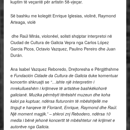
kuptim të veçantë për artistin 58-vjeçar.
Së bashku me kolegët Enrique Iglesias, violinë, Raymond
Arteaga, violë
dhe Raúl Mirás, violonëel, solisti shqiptar interpretoi në
Ciudad de Cultura de Galicia Vepra nga Carlos López
Garcia Picos, Octavio Vazquez, Paulino Pereiro dhe Juan
Durán.
Ana Isabel Vazquez Reboredo, Drejtoresha e Përgjithshme
e
Fundación Cidade da Cultura de Galicia
duke komentuar
koncertin shkruajti se
“…ishte një interpretim i
mrekullueshëm i krijimeve të artistëve bashkëkohorë
galicianë. Muzika përmbyti tërësisht muzeun dhe koha
kaloi pa kuptuar, ndërsa fluturonim të mbështjellë me
tingujt e harqeve të Florianit, Enrique, Raymond dhe Raúl.
Një moment magjik.” – shkroi znj Rebodero, ndërsa 10
media i bënë jehonë koncertit të mbështetur në krijimet e
autorëve nga Galicia.