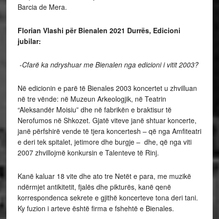
Barcia de Mera.
Florian Vlashi për Bienalen 2021 Durrës, Edicioni
jubilar:
-Cfarë ka ndryshuar me Bienalen nga edicioni i vitit 2003?
Në edicionin e parë të Bienales 2003 koncertet u zhvilluan
në tre vënde: në Muzeun Arkeologjik, në Teatrin
“Aleksandër Moisiu” dhe në fabrikën e braktisur të
Nerofumos në Shkozet. Gjatë viteve janë shtuar koncerte,
janë përfshirë vende të tjera koncertesh – që nga Amfiteatri
e deri tek spitalet, jetimore dhe burgje – dhe, që nga viti
2007 zhvillojmë konkursin e Talenteve të Rinj.
Kanë kaluar 18 vite dhe ato tre Netët e para, me muzikë
ndërmjet antikitetit, fjalës dhe pikturës, kanë qenë
korrespondenca sekrete e gjithë koncerteve tona deri tani.
Ky fuzion i arteve është firma e fshehtë e Bienales.