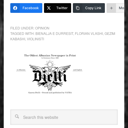
Facebook
Twitter
Copy Link
More
FILED UNDER:
OPINION
TAGGED WITH:
BIENALJA E DURRESIT
,
FLORIAN VLASHI
,
GEZIM
KABASHI
,
VIOLINISTI