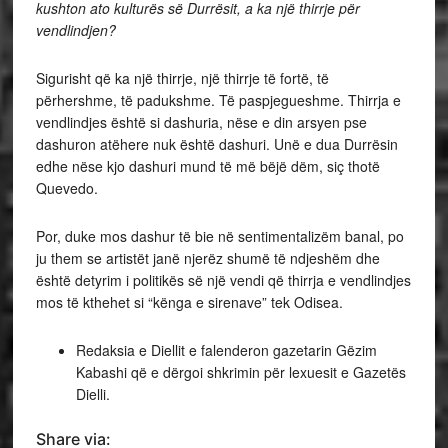
kushton ato kulturës së Durrësit, a ka një thirrje për
vendlindjen?
Sigurisht që ka një thirrje, një thirrje të fortë, të
përhershme, të padukshme. Të paspjegueshme. Thirrja e
vendlindjes është si dashuria, nëse e din arsyen pse
dashuron atëhere nuk është dashuri. Unë e dua Durrësin
edhe nëse kjo dashuri mund të më bëjë dëm, siç thotë
Quevedo.
Por, duke mos dashur të bie në sentimentalizëm banal, po
ju them se artistët janë njerëz shumë të ndjeshëm dhe
është detyrim i politikës së një vendi që thirrja e vendlindjes
mos të kthehet si “kënga e sirenave” tek Odisea.
Redaksia e Diellit e falenderon gazetarin Gëzim
Kabashi që e dërgoi shkrimin për lexuesit e Gazetës
Dielli.
Share via: