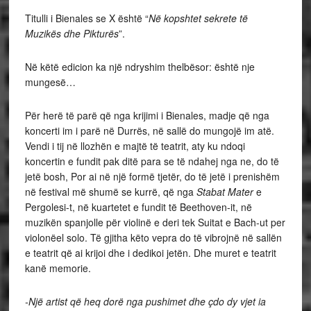
Titulli i Bienales se X është “
Në kopshtet sekrete të
Muzikës dhe Pikturës
”.
Në këtë edicion ka një ndryshim thelbësor: është nje
mungesë…
Për herë të parë që nga krijimi i Bienales, madje që nga
koncerti im i parë në Durrës, në sallë do mungojë im atë.
Vendi i tij në llozhën e majtë të teatrit, aty ku ndoqi
koncertin e fundit pak ditë para se të ndahej nga ne, do të
jetë bosh, Por ai në një formë tjetër, do të jetë i prenishëm
në festival më shumë se kurrë, që nga
Stabat Mater
e
Pergolesi-t, në kuartetet e fundit të Beethoven-it, në
muzikën spanjolle për violinë e deri tek Suitat e Bach-ut per
violonëel solo. Të gjitha këto vepra do të vibrojnë në sallën
e teatrit që ai krijoi dhe i dedikoi jetën. Dhe muret e teatrit
kanë memorie.
-Një artist që heq dorë nga pushimet dhe çdo dy vjet ia