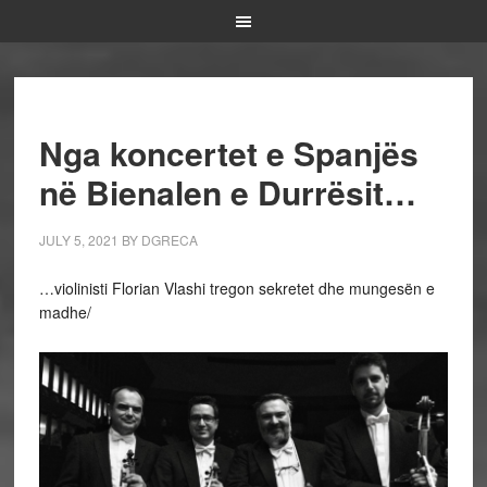
Nga koncertet e Spanjës
në Bienalen e Durrësit…
JULY 5, 2021
BY
DGRECA
…violinisti Florian Vlashi tregon sekretet dhe mungesën e
madhe/