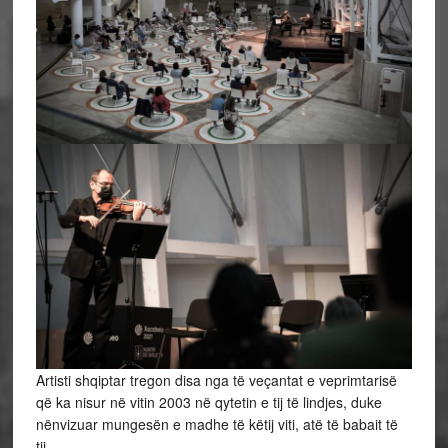
Artisti shqiptar tregon disa nga të veçantat e veprimtarisë
që ka nisur në vitin 2003 në qytetin e tij të lindjes, duke
nënvizuar mungesën e madhe të këtij viti, atë të babait të
tij.