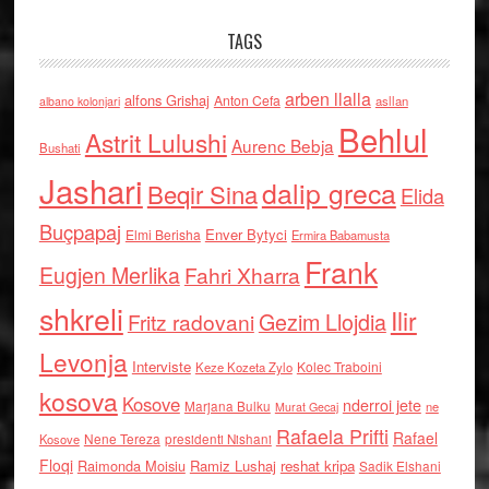
TAGS
arben llalla
alfons Grishaj
Anton Cefa
asllan
albano kolonjari
Behlul
Astrit Lulushi
Aurenc Bebja
Bushati
Jashari
dalip greca
Beqir Sina
Elida
Buçpapaj
Enver Bytyci
Elmi Berisha
Ermira Babamusta
Frank
Eugjen Merlika
Fahri Xharra
shkreli
Ilir
Gezim Llojdia
Fritz radovani
Levonja
Interviste
Kolec Traboini
Keze Kozeta Zylo
kosova
Kosove
nderroi jete
Marjana Bulku
ne
Murat Gecaj
Rafaela Prifti
Rafael
Nene Tereza
Kosove
presidenti Nishani
Floqi
Raimonda Moisiu
Ramiz Lushaj
reshat kripa
Sadik Elshani