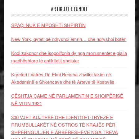
ARTIKUJT E FUNDIT
SPAÇI NUK E MPOSHTI SHPIRTIN
New York, qyteti që ndryshoi emrin… dhe ndryshoi botën
Kodi zakonor dhe isopolifonia dy nga monumentet e gjalla
madhështore të antikitetit shqiptar
Kryetari i Vatrës Dr. Elmi Berisha zhvilloi takim në
Akademinë e Shkencave dhe të Arteve të Kosovës
ÇËSHTJA ÇAME NË PARLAMENTIN E SHQIPËRISË
NË VITIN 1921
300 VJET KUJTESË DHE IDENTITET-TRYEZË E
RRUMBULLAKËT NË OSTROS TË KRAJËS PËR
SHPËRNGULJEN E ARBËRESHËVE NGA TREVA