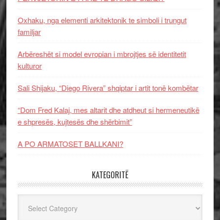
Oxhaku, nga elementi arkitektonik te simboli i trungut
familjar
Arbëreshët si model evropian i mbrojtjes së identitetit
kulturor
Sali Shijaku, “Diego Rivera” shqiptar i artit tonë kombëtar
“Dom Fred Kalaj, mes altarit dhe atdheut si hermeneutikë
e shpresës, kujtesës dhe shërbimit”
A PO ARMATOSET BALLKANI?
KATEGORITË
Kategoritë