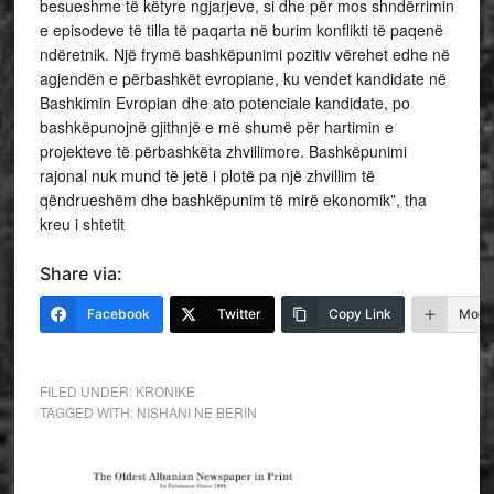
besueshme të këtyre ngjarjeve, si dhe për mos shndërrimin
e episodeve të tilla të paqarta në burim konflikti të paqenë
ndëretnik. Një frymë bashkëpunimi pozitiv vërehet edhe në
agjendën e përbashkët evropiane, ku vendet kandidate në
Bashkimin Evropian dhe ato potenciale kandidate, po
bashkëpunojnë gjithnjë e më shumë për hartimin e
projekteve të përbashkëta zhvillimore. Bashkëpunimi
rajonal nuk mund të jetë i plotë pa një zhvillim të
qëndrueshëm dhe bashkëpunim të mirë ekonomik”, tha
kreu i shtetit
Share via:
Facebook
Twitter
Copy Link
More
FILED UNDER:
KRONIKE
TAGGED WITH:
NISHANI NE BERIN