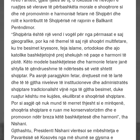
ruajtjes së vlerave të përbashkëta morale e shoqërore si
dhe në promovimin e harmonisë fetare në Shqipëri dhe
rolit e kontributit të Shqipërisë në rajonin e Ballkanit
Perëndimor.
“Shqipëria është një vend i vogël për nga përmasat e saj
gjeografike, por ka në themel të saj një shoqëri multifetare,
ku tre besimet kryesore, feja islame, ortodokse dhe ajo
katolike bashkëjetojnë prej shekujsh në paqe e harmoni të
plotë. Këto modele bashkëjetese dhe harmonie fetare janë
shtylla të qëndrueshme të ndërtesës së vetë shtetit
shqiptar. Pa asnjë paragjykim fetar, drejtuesit më të lartë
dhe të të gjitha niveleve të institucioneve dhe administratës
shqiptare tradicionalisht vijnë nga të gjitha besimet, duke
ruajtur kështu me kujdes, ekuilibrat e shoqërisë shqiptare.
Por si asgjë që nuk mund të merret thjesht si e mirëqenë,
shoqëria shqiptare e ruan me konservatorizëm dhe e
promovon ndër breza këtë bashkëjetesë dhe harmoni”, tha
Nishani.
Gjithashtu, Presidenti Nishani vlerësoi se mbështetja e
Pavarësisë së Kosovës nga më shumë se gjysma e