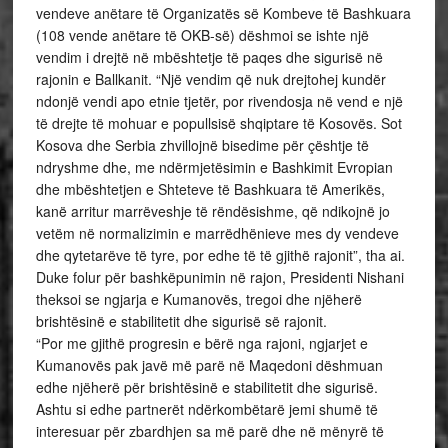
vendeve anëtare të Organizatës së Kombeve të Bashkuara
(108 vende anëtare të OKB-së) dëshmoi se ishte një
vendim i drejtë në mbështetje të paqes dhe sigurisë në
rajonin e Ballkanit. “Një vendim që nuk drejtohej kundër
ndonjë vendi apo etnie tjetër, por rivendosja në vend e një
të drejte të mohuar e popullsisë shqiptare të Kosovës. Sot
Kosova dhe Serbia zhvillojnë bisedime për çështje të
ndryshme dhe, me ndërmjetësimin e Bashkimit Evropian
dhe mbështetjen e Shteteve të Bashkuara të Amerikës,
kanë arritur marrëveshje të rëndësishme, që ndikojnë jo
vetëm në normalizimin e marrëdhënieve mes dy vendeve
dhe qytetarëve të tyre, por edhe të të gjithë rajonit”, tha ai.
Duke folur për bashkëpunimin në rajon, Presidenti Nishani
theksoi se ngjarja e Kumanovës, tregoi dhe njëherë
brishtësinë e stabilitetit dhe sigurisë së rajonit.
“Por me gjithë progresin e bërë nga rajoni, ngjarjet e
Kumanovës pak javë më parë në Maqedoni dëshmuan
edhe njëherë për brishtësinë e stabilitetit dhe sigurisë.
Ashtu si edhe partnerët ndërkombëtarë jemi shumë të
interesuar për zbardhjen sa më parë dhe në mënyrë të