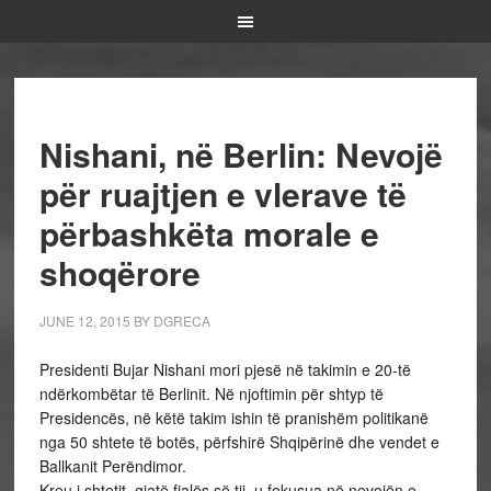
Nishani, në Berlin: Nevojë
për ruajtjen e vlerave të
përbashkëta morale e
shoqërore
JUNE 12, 2015
BY
DGRECA
Presidenti Bujar Nishani mori pjesë në takimin e 20-të
ndërkombëtar të Berlinit. Në njoftimin për shtyp të
Presidencës, në këtë takim ishin të pranishëm politikanë
nga 50 shtete të botës, përfshirë Shqipërinë dhe vendet e
Ballkanit Perëndimor.
Kreu i shtetit, gjatë fjalës së tij, u fokusua në nevojën e