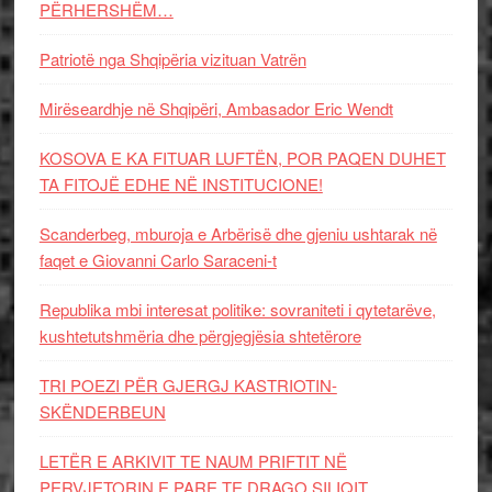
PËRHERSHËM…
Patriotë nga Shqipëria vizituan Vatrën
Mirëseardhje në Shqipëri, Ambasador Eric Wendt
KOSOVA E KA FITUAR LUFTËN, POR PAQEN DUHET
TA FITOJË EDHE NË INSTITUCIONE!
Scanderbeg, mburoja e Arbërisë dhe gjeniu ushtarak në
faqet e Giovanni Carlo Saraceni-t
Republika mbi interesat politike: sovraniteti i qytetarëve,
kushtetutshmëria dhe përgjegjësia shtetërore
TRI POEZI PËR GJERGJ KASTRIOTIN-
SKËNDERBEUN
LETËR E ARKIVIT TE NAUM PRIFTIT NË
PERVJETORIN E PARE TE DRAGO SILIQIT