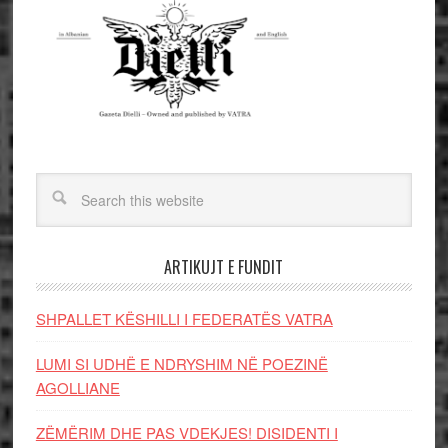
ARTIKUJT E FUNDIT
SHPALLET KËSHILLI I FEDERATËS VATRA
LUMI SI UDHË E NDRYSHIM NË POEZINË
AGOLLIANE
ZËMËRIM DHE PAS VDEKJES! DISIDENTI I