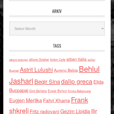
ARKIV
Arkiv
TAGS
arben llalla
alfons Grishaj
Anton Cefa
asllan
albano kolonjari
Behlul
Astrit Lulushi
Aurenc Bebja
Bushati
Jashari
dalip greca
Beqir Sina
Elida
Buçpapaj
Enver Bytyci
Elmi Berisha
Ermira Babamusta
Frank
Eugjen Merlika
Fahri Xharra
shkreli
Ilir
Gezim Llojdia
Fritz radovani