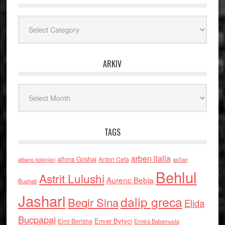
Kategoritë
ARKIV
Arkiv
TAGS
arben llalla
alfons Grishaj
Anton Cefa
asllan
albano kolonjari
Behlul
Astrit Lulushi
Aurenc Bebja
Bushati
Jashari
dalip greca
Beqir Sina
Elida
Buçpapaj
Enver Bytyci
Elmi Berisha
Ermira Babamusta