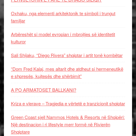
Oxhaku, nga elementi arkitektonik te simboli i trungut
familjar
Arbëreshët si model evropian i mbrojtjes së identitetit
kulturor
Sali Shijaku, “Diego Rivera” shqiptar i artit tonë kombëtar
“Dom Fred Kalaj, mes altarit dhe atdheut si hermeneutikë
e shpresës, kujtesës dhe shërbimit”
A PO ARMATOSET BALLKANI?
Kriza e vlerave – Tragjedia e vërtetë e tranzicionit shqiptar
Green Coast sjell Nammos Hotels & Resorts në Shqipëri:
Një destinacion i ri lifestyle merr formë në Rivierën
Shqiptare