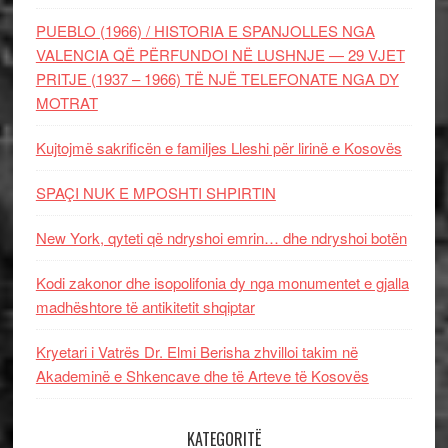
PUEBLO (1966) / HISTORIA E SPANJOLLES NGA
VALENCIA QË PËRFUNDOI NË LUSHNJE — 29 VJET
PRITJE (1937 – 1966) TË NJË TELEFONATE NGA DY
MOTRAT
Kujtojmë sakrificën e familjes Lleshi për lirinë e Kosovës
SPAÇI NUK E MPOSHTI SHPIRTIN
New York, qyteti që ndryshoi emrin… dhe ndryshoi botën
Kodi zakonor dhe isopolifonia dy nga monumentet e gjalla
madhështore të antikitetit shqiptar
Kryetari i Vatrës Dr. Elmi Berisha zhvilloi takim në
Akademinë e Shkencave dhe të Arteve të Kosovës
KATEGORITË