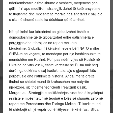
ndërkombëtare është shumë e vështirë, meqenëse çdo
qëllim i ri apo modifikim strategjik duhet të ketë arsyetime
të fuqishme dhe mbështetje morale nga anëtarët e saj, gjë
e cila në shumë raste ka dështuar që të arrihet.
Në një kohë kur kërcënimi po globalizohet është e
domosdoshme që të globalizohet edhe gatishmëria e
përgjigjes dhe mbrojtjes në raport me këto
kërcënime. Globalizimi i kërcënimeve e bëri NATO-n dhe
SHBA-të në veçanti, të mendojnë për një bashkëpunim të
mundshëm me Rusinë. Por, pas ndërhyrjes së Rusisë në
Ukrainë në vitin 2014, është vërtetuar se Rusia nuk heq
dorë nga doktrina e saj tradicionale, ajo e gjeopolitikës
perpetuale dhe rikthimit te historia. Andaj me të drejtë
thuhet se shtetet mund të krahasohen me natyrën
njerëzore, siç thoshte teoricienti i realizmit klasik,
Morgentau. Strategjia e politikëbërjes ruse është kryekëput
realiste e mbështetur në teorinë e lojës së shumës zero në
raport me Perëndimin dhe Dialogu Melian i Tukitidit mund
të shërbejë si një vepër udhërrëfyese në këtë rast. Sfida