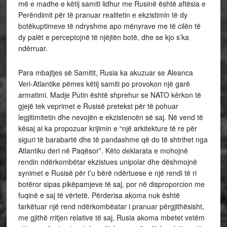
më e madhe e këtij samiti lidhur me Rusinë është aftësia e
Perëndimit për të pranuar realitetin e ekzistimin të dy
botëkuptimeve të ndryshme apo mënyrave me të cilën të
dy palët e perceptojnë të njëjtën botë, dhe se kjo s’ka
ndërruar.
Para mbajtjes së Samitit, Rusia ka akuzuar se Aleanca
Veri-Atlantike pëmes këtij samiti po provokon një garë
armatimi. Madje Putin është shprehur se NATO kërkon të
gjejë tek veprimet e Rusisë pretekst për të pohuar
legjitimitetin dhe nevojën e ekzistencën së saj. Në vend të
kësaj ai ka propozuar krijimin e “një arkitekture të re për
siguri të barabartë dhe të pandashme që do të shtrihet nga
Atlantiku deri në Paqësor”. Këto deklarata e mohojnë
rendin ndërkombëtar ekzistues unipolar dhe dëshmojnë
synimet e Rusisë për t’u bërë ndërtuese e një rendi të ri
botëror sipas pikëpamjeve të saj, por në disproporcion me
fuqinë e saj të vërtetë. Përderisa akoma nuk është
farkëtuar një rend ndërkombëatar i pranuar përgjithësisht,
me gjithë rritjen relative të saj, Rusia akoma mbetet vetëm