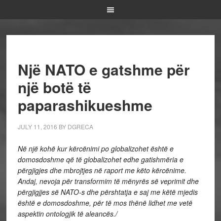
Një NATO e gatshme për
një botë të
paparashikueshme
JULY 11, 2016
BY
DGRECA
Në një kohë kur kërcënimi po globalizohet është e
domosdoshme që të globalizohet edhe gatishmëria e
përgjigjes dhe mbrojtjes në raport me këto kërcënime.
Andaj, nevoja për transformim të mënyrës së veprimit dhe
përgjigjjes së NATO-s dhe përshtatja e saj me këtë mjedis
është e domosdoshme, për të mos thënë lidhet me vetë
aspektin ontologjik të aleancës./