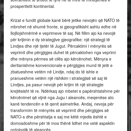
prosperitetit kontinental.
Krizat e fundit globale kanë bërë jetike nevojën që NATO të
mbrohet në shumë fronte, si gjeografikisht ashtu edhe në
llojllojshmërinë e veprimeve të saj. Në fillim ajo ka nevojë
për krijimin e dy strategjive gjeografike: një strategji të
Lindjes dhe një tjetër të Jugut. Përcaktimi i mënyrës së
veprimit dhe përgjigjes duhet të përcaktohen nga veprimi
dhe mënyra përmes së cilës ajo kërcënohet. Mënyra e
deritanishme konvencionale e përgjigjes mund të jetë e
zbatueshme vetëm në Lindje, ndaj do të ishte e
pranueshme vetëm një rishikim i strategjisë së saj të
Lindjes, pa pasur nevojë për krijim të një strategjie
krejtësisht të re. Ndërkaq ajo mbetet e papërshtatshme për
kërcënimet që vijnë nga Jugu i aleancës, meqenëse ato
kanë tendencën e të qenit asimetrike. Andaj, nevoja për
transformim të mënyrës së veprimit dhe përgjigjes së
NATO-s dhe përshtatja e saj me këtë mjedis është e
domosdoshme për të mos thënë lidhet me vetë aspektin
ontologjik të aleancës.