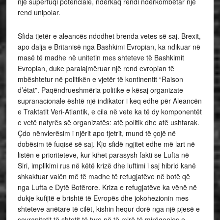
një superfuqi potenciale, ndërkaq rendi ndërkombëtar një
rend unipolar.
Sfida tjetër e aleancës ndodhet brenda vetes së saj. Brexit,
apo dalja e Britanisë nga Bashkimi Evropian, ka ndikuar në
masë të madhe në unitetin mes shteteve të Bashkimit
Evropian, duke paralajmëruar një rend evropian të
mbështetur në politikën e vjetër të kontinentit “Raison
d’état”. Paqëndrueshmëria politike e kësaj organizate
supranacionale është një indikator i keq edhe për Aleancën
e Traktatit Veri-Atlantik, e cila në vete ka të dy komponentët
e vetë natyrës së organizatës: atë politik dhe atë ushtarak.
Çdo nënvlerësim i njërit apo tjetrit, mund të çojë në
dobësim të fuqisë së saj. Kjo sfidë ngjitet edhe më lart në
listën e prioriteteve, kur kihet parasysh fakti se Lufta në
Siri, implikimi rus në këtë krizë dhe luftimi i saj hibrid kanë
shkaktuar valën më të madhe të refugjatëve në botë që
nga Lufta e Dytë Botërore. Kriza e refugjatëve ka vënë në
dukje kufijtë e brishtë të Evropës dhe jokohezionin mes
shteteve anëtare të cilët, kishin hequr dorë nga një pjesë e
sovranitetit të shtetit të tyre në të mirë të mirëqenies e