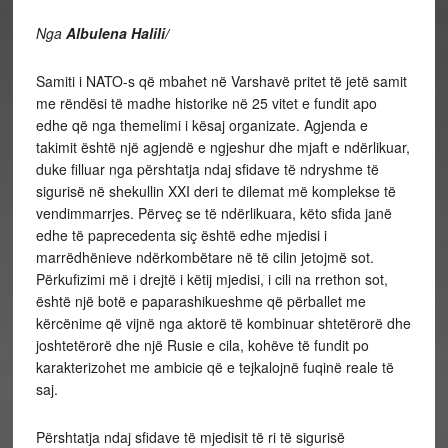
Nga
Albulena Halili/
Samiti i NATO-s që mbahet në Varshavë pritet të jetë samit
me rëndësi të madhe historike në 25 vitet e fundit apo
edhe që nga themelimi i kësaj organizate. Agjenda e
takimit është një agjendë e ngjeshur dhe mjaft e ndërlikuar,
duke filluar nga përshtatja ndaj sfidave të ndryshme të
sigurisë në shekullin XXI deri te dilemat më komplekse të
vendimmarrjes. Përveç se të ndërlikuara, këto sfida janë
edhe të paprecedenta siç është edhe mjedisi i
marrëdhënieve ndërkombëtare në të cilin jetojmë sot.
Përkufizimi më i drejtë i këtij mjedisi, i cili na rrethon sot,
është një botë e paparashikueshme që përballet me
kërcënime që vijnë nga aktorë të kombinuar shtetërorë dhe
joshtetërorë dhe një Rusie e cila, kohëve të fundit po
karakterizohet me ambicie që e tejkalojnë fuqinë reale të
saj.
Përshtatja ndaj sfidave të mjedisit të ri të sigurisë