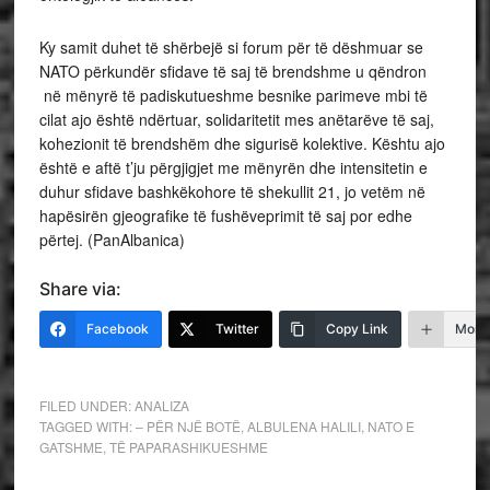
Ky samit duhet të shërbejë si forum për të dëshmuar se
NATO përkundër sfidave të saj të brendshme u qëndron
në mënyrë të padiskutueshme besnike parimeve mbi të
cilat ajo është ndërtuar, solidaritetit mes anëtarëve të saj,
kohezionit të brendshëm dhe sigurisë kolektive. Kështu ajo
është e aftë t’ju përgjigjet me mënyrën dhe intensitetin e
duhur sfidave bashkëkohore të shekullit 21, jo vetëm në
hapësirën gjeografike të fushëveprimit të saj por edhe
përtej. (PanAlbanica)
Share via:
Facebook
Twitter
Copy Link
More
FILED UNDER:
ANALIZA
TAGGED WITH:
– PËR NJË BOTË
,
ALBULENA HALILI
,
NATO E
GATSHME
,
TË PAPARASHIKUESHME