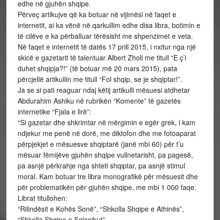
edhe në gjuhën shqipe.
Përveç artikujve që ka botuar në vijimësi në faqet e
internetit, ai ka vënë në qarkullim edhe disa libra, botimin e
të cilëve e ka përballuar tërësisht me shpenzimet e veta.
Në faqet e internetit të datës 17 prill 2015, i nxitur nga një
skicë e gazetarit të talentuar Albert Zholi me titull “E ç’i
duhet shqipja?!” (të botuar më 20 mars 2015), pata
përcjellë artikullin me titull “Fol shqip, se je shqiptar!”.
Ja se si pati reaguar ndaj këtij artikulli mësuesi atdhetar
Abdurahim Ashiku në rubrikën “Komente” të gazetës
internetike “Fjala e lirë”:
“Si gazetar dhe shkrimtar në mërgimin e egër grek, i kam
ndjekur me penë në dorë, me diktofon dhe me fotoaparat
përpjekjet e mësuesve shqiptarë (janë mbi 60) për t’u
mësuar fëmijëve gjuhën shqipe vullnetarisht, pa pagesë,
pa asnjë përkrahje nga shteti shqiptar, pa asnjë stimul
moral. Kam botuar tre libra monografikë për mësuesit dhe
për problematikën për gjuhën shqipe, me mbi 1 000 faqe.
Librat titullohen:
“Rilindësit e Kohës Sonë”, “Shkolla Shqipe e Athinës”,
“Shkolla Shqipe e Selanikut”.