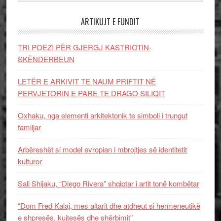
ARTIKUJT E FUNDIT
TRI POEZI PËR GJERGJ KASTRIOTIN-
SKËNDERBEUN
LETËR E ARKIVIT TE NAUM PRIFTIT NË
PERVJETORIN E PARE TE DRAGO SILIQIT
Oxhaku, nga elementi arkitektonik te simboli i trungut
familjar
Arbëreshët si model evropian i mbrojtjes së identitetit
kulturor
Sali Shijaku, “Diego Rivera” shqiptar i artit tonë kombëtar
“Dom Fred Kalaj, mes altarit dhe atdheut si hermeneutikë
e shpresës, kujtesës dhe shërbimit”