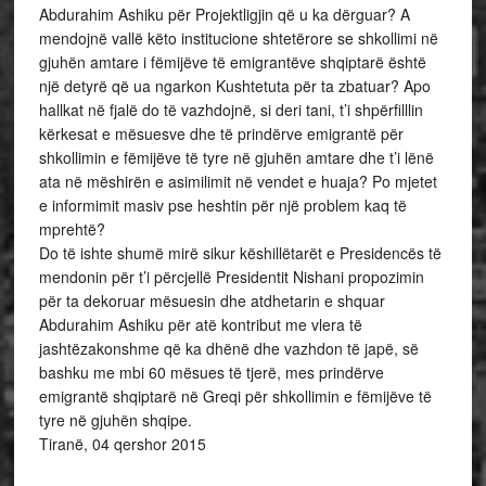
Abdurahim Ashiku për Projektligjin që u ka dërguar? A
mendojnë vallë këto institucione shtetërore se shkollimi në
gjuhën amtare i fëmijëve të emigrantëve shqiptarë është
një detyrë që ua ngarkon Kushtetuta për ta zbatuar? Apo
hallkat në fjalë do të vazhdojnë, si deri tani, t’i shpërfilllin
kërkesat e mësuesve dhe të prindërve emigrantë për
shkollimin e fëmijëve të tyre në gjuhën amtare dhe t’i lënë
ata në mëshirën e asimilimit në vendet e huaja? Po mjetet
e informimit masiv pse heshtin për një problem kaq të
mprehtë?
Do të ishte shumë mirë sikur këshillëtarët e Presidencës të
mendonin për t’i përcjellë Presidentit Nishani propozimin
për ta dekoruar mësuesin dhe atdhetarin e shquar
Abdurahim Ashiku për atë kontribut me vlera të
jashtëzakonshme që ka dhënë dhe vazhdon të japë, së
bashku me mbi 60 mësues të tjerë, mes prindërve
emigrantë shqiptarë në Greqi për shkollimin e fëmijëve të
tyre në gjuhën shqipe.
Tiranë, 04 qershor 2015