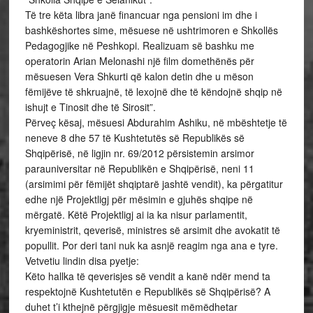
Të tre këta libra janë financuar nga pensioni im dhe i
bashkëshortes sime, mësuese në ushtrimoren e Shkollës
Pedagogjike në Peshkopi. Realizuam së bashku me
operatorin Arian Melonashi një film domethënës për
mësuesen Vera Shkurti që kalon detin dhe u mëson
fëmijëve të shkruajnë, të lexojnë dhe të këndojnë shqip në
ishujt e Tinosit dhe të Sirosit”.
Përveç kësaj, mësuesi Abdurahim Ashiku, në mbështetje të
neneve 8 dhe 57 të Kushtetutës së Republikës së
Shqipërisë, në ligjin nr. 69/2012 përsistemin arsimor
parauniversitar në Republikën e Shqipërisë, neni 11
(arsimimi për fëmijët shqiptarë jashtë vendit), ka përgatitur
edhe një Projektligj për mësimin e gjuhës shqipe në
mërgatë. Këtë Projektligj ai ia ka nisur parlamentit,
kryeministrit, qeverisë, ministres së arsimit dhe avokatit të
popullit. Por deri tani nuk ka asnjë reagim nga ana e tyre.
Vetvetiu lindin disa pyetje:
Këto hallka të qeverisjes së vendit a kanë ndër mend ta
respektojnë Kushtetutën e Republikës së Shqipërisë? A
duhet t’i kthejnë përgjigje mësuesit mëmëdhetar