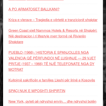
A PO ARMATOSET BALLKANI?
Kriza e vlerave – Tragjedia e vërtetë e tranzicionit shqiptar
Green Coast sjell Nammos Hotels & Resorts në Shqipëri:
Një destinacion i ri lifestyle merr formë në Rivierën
Shqiptare
PUEBLO (1966) / HISTORIA E SPANJOLLES NGA
VALENCIA QË PËRFUNDOI NË LUSHNJE — 29 VJET
PRITJE (1937 – 1966) TË NJË TELEFONATE NGA DY
MOTRAT
Kujtojmë sakrificën e familjes Lleshi për lirinë e Kosovës
SPAÇI NUK E MPOSHTI SHPIRTIN
New York, qyteti që ndryshoi emrin… dhe ndryshoi botën