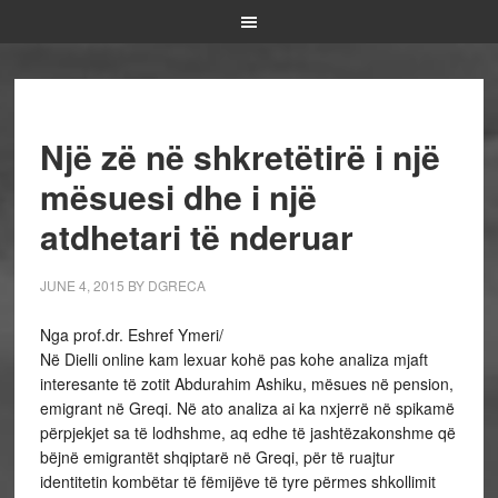
Një zë në shkretëtirë i një
mësuesi dhe i një
atdhetari të nderuar
JUNE 4, 2015
BY
DGRECA
Nga prof.dr. Eshref Ymeri/
Në Dielli online kam lexuar kohë pas kohe analiza mjaft
interesante të zotit Abdurahim Ashiku, mësues në pension,
emigrant në Greqi. Në ato analiza ai ka nxjerrë në spikamë
përpjekjet sa të lodhshme, aq edhe të jashtëzakonshme që
bëjnë emigrantët shqiptarë në Greqi, për të ruajtur
identitetin kombëtar të fëmijëve të tyre përmes shkollimit