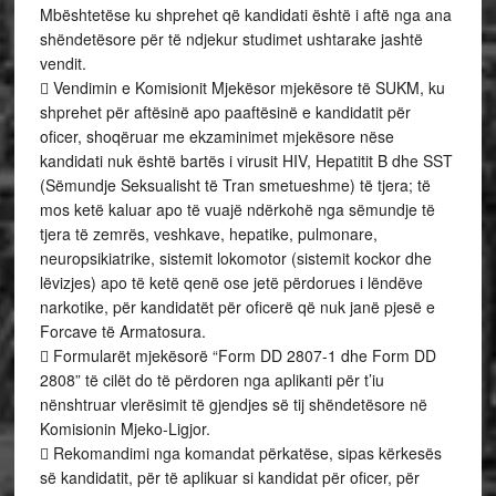
Mbështetëse ku shprehet që kandidati është i aftë nga ana
shëndetësore për të ndjekur studimet ushtarake jashtë
vendit.
 Vendimin e Komisionit Mjekësor mjekësore të SUKM, ku
shprehet për aftësinë apo paaftësinë e kandidatit për
oficer, shoqëruar me ekzaminimet mjekësore nëse
kandidati nuk është bartës i virusit HIV, Hepatitit B dhe SST
(Sëmundje Seksualisht të Tran smetueshme) të tjera; të
mos ketë kaluar apo të vuajë ndërkohë nga sëmundje të
tjera të zemrës, veshkave, hepatike, pulmonare,
neuropsikiatrike, sistemit lokomotor (sistemit kockor dhe
lëvizjes) apo të ketë qenë ose jetë përdorues i lëndëve
narkotike, për kandidatët për oficerë që nuk janë pjesë e
Forcave të Armatosura.
 Formularët mjekësorë “Form DD 2807-1 dhe Form DD
2808” të cilët do të përdoren nga aplikanti për t’iu
nënshtruar vlerësimit të gjendjes së tij shëndetësore në
Komisionin Mjeko-Ligjor.
 Rekomandimi nga komandat përkatëse, sipas kërkesës
së kandidatit, për të aplikuar si kandidat për oficer, për