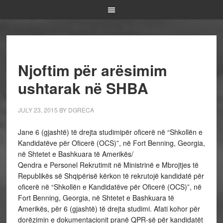
Njoftim për arësimim
ushtarak në SHBA
JULY 23, 2015
BY
DGRECA
Jane 6 (gjashtë) të drejta studimipër oficerë në “Shkollën e
Kandidatëve për Oficerë (OCS)”, në Fort Benning, Georgia,
në Shtetet e Bashkuara të Amerikës/
Qendra e Personel Rekrutimit në Ministrinë e Mbrojtjes të
Republikës së Shqipërisë kërkon të rekrutojë kandidatë për
oficerë në “Shkollën e Kandidatëve për Oficerë (OCS)”, në
Fort Benning, Georgia, në Shtetet e Bashkuara të
Amerikës, për 6 (gjashtë) të drejta studimi. Afati kohor për
dorëzimin e dokumentacionit pranë QPR-së për kandidatët