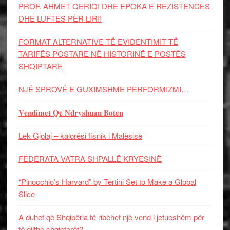
PROF. AHMET QERIQI DHE EPOKA E REZISTENCЁS
DHE LUFTЁS PЁR LIRI!
FORMAT ALTERNATIVE TË EVIDENTIMIT TË
TARIFËS POSTARE NË HISTORINË E POSTËS
SHQIPTARE
NJË SPROVË E GUXIMSHME PERFORMIZMI…
𝐕𝐞𝐧𝐝𝐢𝐦𝐞𝐭 𝐐𝐞̈ 𝐍𝐝𝐫𝐲𝐬𝐡𝐮𝐚𝐧 𝐁𝐨𝐭𝐞̈𝐧
Lek Gjolaj – kalorësi fisnik i Malësisë
FEDERATA VATRA SHPALLË KRYESINË
“Pinocchio’s Harvard” by Tertini Set to Make a Global
Slice
A duhet që Shqipëria të ribëhet një vend i jetueshëm për
të gjithë shqiptarët?