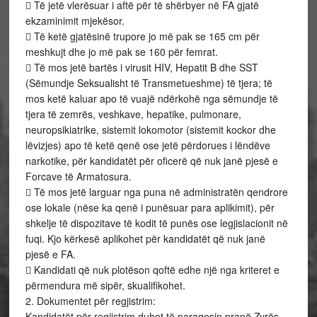
 Të jetë vlerësuar i aftë për të shërbyer në FA gjatë
ekzaminimit mjekësor.
 Të ketë gjatësinë trupore jo më pak se 165 cm për
meshkujt dhe jo më pak se 160 për femrat.
 Të mos jetë bartës i virusit HIV, Hepatit B dhe SST
(Sëmundje Seksualisht të Transmetueshme) të tjera; të
mos ketë kaluar apo të vuajë ndërkohë nga sëmundje të
tjera të zemrës, veshkave, hepatike, pulmonare,
neuropsikiatrike, sistemit lokomotor (sistemit kockor dhe
lëvizjes) apo të ketë qenë ose jetë përdorues i lëndëve
narkotike, për kandidatët për oficerë që nuk janë pjesë e
Forcave të Armatosura.
 Të mos jetë larguar nga puna në administratën qendrore
ose lokale (nëse ka qenë i punësuar para aplikimit), për
shkelje të dispozitave të kodit të punës ose legjislacionit në
fuqi. Kjo kërkesë aplikohet për kandidatët që nuk janë
pjesë e FA.
 Kandidati që nuk plotëson qoftë edhe një nga kriteret e
përmendura më sipër, skualifikohet.
2. Dokumentet për regjistrim:
Kandidatët për regjistrim duhet të paraqesin pranë Zyrës