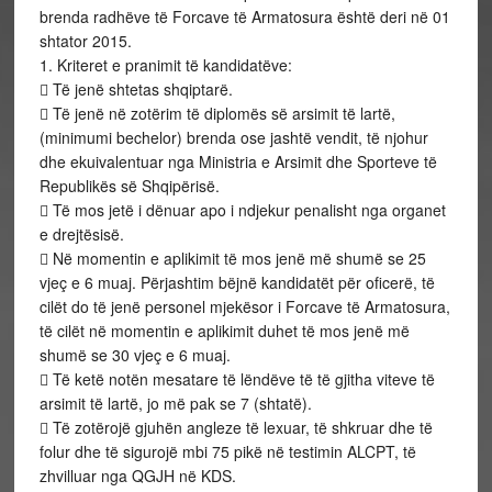
brenda radhëve të Forcave të Armatosura është deri në 01
shtator 2015.
1. Kriteret e pranimit të kandidatëve:
 Të jenë shtetas shqiptarë.
 Të jenë në zotërim të diplomës së arsimit të lartë,
(minimumi bechelor) brenda ose jashtë vendit, të njohur
dhe ekuivalentuar nga Ministria e Arsimit dhe Sporteve të
Republikës së Shqipërisë.
 Të mos jetë i dënuar apo i ndjekur penalisht nga organet
e drejtësisë.
 Në momentin e aplikimit të mos jenë më shumë se 25
vjeç e 6 muaj. Përjashtim bëjnë kandidatët për oficerë, të
cilët do të jenë personel mjekësor i Forcave të Armatosura,
të cilët në momentin e aplikimit duhet të mos jenë më
shumë se 30 vjeç e 6 muaj.
 Të ketë notën mesatare të lëndëve të të gjitha viteve të
arsimit të lartë, jo më pak se 7 (shtatë).
 Të zotërojë gjuhën angleze të lexuar, të shkruar dhe të
folur dhe të sigurojë mbi 75 pikë në testimin ALCPT, të
zhvilluar nga QGJH në KDS.