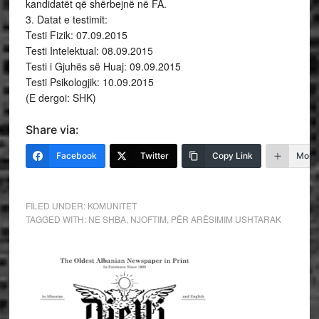
kandidatët që shërbejnë në FA.
3. Datat e testimit:
Testi Fizik: 07.09.2015
Testi Intelektual: 08.09.2015
Testi i Gjuhës së Huaj: 09.09.2015
Testi Psikologjik: 10.09.2015
(E dergoi: SHK)
Share via:
Facebook
Twitter
Copy Link
More
FILED UNDER:
KOMUNITET
TAGGED WITH:
NE SHBA
,
NJOFTIM
,
PËR ARËSIMIM USHTARAK