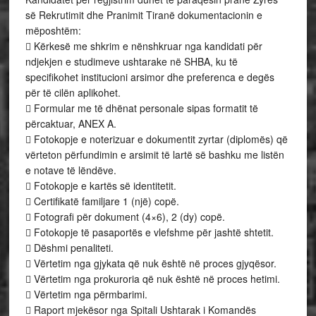
së Rekrutimit dhe Pranimit Tiranë dokumentacionin e
mëposhtëm:
 Kërkesë me shkrim e nënshkruar nga kandidati për
ndjekjen e studimeve ushtarake në SHBA, ku të
specifikohet institucioni arsimor dhe preferenca e degës
për të cilën aplikohet.
 Formular me të dhënat personale sipas formatit të
përcaktuar, ANEX A.
 Fotokopje e noterizuar e dokumentit zyrtar (diplomës) që
vërteton përfundimin e arsimit të lartë së bashku me listën
e notave të lëndëve.
 Fotokopje e kartës së identitetit.
 Certifikatë familjare 1 (një) copë.
 Fotografi për dokument (4×6), 2 (dy) copë.
 Fotokopje të pasaportës e vlefshme për jashtë shtetit.
 Dëshmi penaliteti.
 Vërtetim nga gjykata që nuk është në proces gjyqësor.
 Vërtetim nga prokuroria që nuk është në proces hetimi.
 Vërtetim nga përmbarimi.
 Raport mjekësor nga Spitali Ushtarak i Komandës