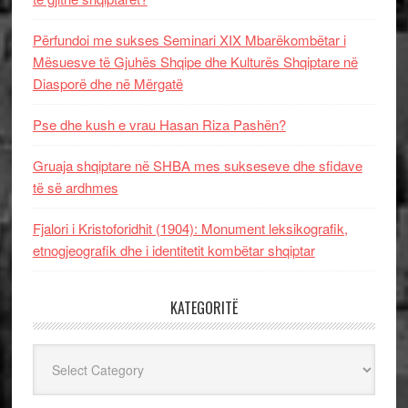
Përfundoi me sukses Seminari XIX Mbarëkombëtar i
Mësuesve të Gjuhës Shqipe dhe Kulturës Shqiptare në
Diasporë dhe në Mërgatë
Pse dhe kush e vrau Hasan Riza Pashën?
Gruaja shqiptare në SHBA mes sukseseve dhe sfidave
të së ardhmes
Fjalori i Kristoforidhit (1904): Monument leksikografik,
etnogjeografik dhe i identitetit kombëtar shqiptar
KATEGORITË
Kategoritë