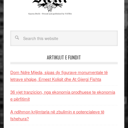
ARTIKUJT E FUNDIT
Dom Ndre Mjeda, sipas dy figurave monumentale të
letrave shqipe, Ernest Koliqit dhe At Gjergj Fishta
36 vjet tranzicion, nga ekonomia prodhuese te ekonomia
e përfitimit
A ndihmon krijimtaria në zbulimin e potencialeve të
fshehura?