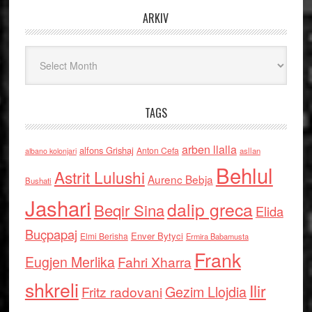
ARKIV
Arkiv
TAGS
arben llalla
alfons Grishaj
Anton Cefa
asllan
albano kolonjari
Behlul
Astrit Lulushi
Aurenc Bebja
Bushati
Jashari
dalip greca
Beqir Sina
Elida
Buçpapaj
Enver Bytyci
Elmi Berisha
Ermira Babamusta
Frank
Eugjen Merlika
Fahri Xharra
shkreli
Ilir
Gezim Llojdia
Fritz radovani