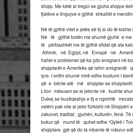
shqip. Me këtë ai tregoi se gjuha shqipe 
fjalëve e tingujve e gjithë shkallët e mendimi
Në të gjithë vitet e jetës së tij ai do të kish
Në të gjithë botën me shumë gjuhë e me sh
të përbashkët me të gjithë sfidat që ata k
Athinë, në Egjipt, në Evropë në Amerikë e
hallet e problemet që ka çdo emigrant në bo
shqiptarët e Amerikës që ishin emigrantë
tyre. I erdhi shumë mirë edhe kostumi i kler
që e bënte atë më shqiptar se shqiptarët. E
Lilon mësuam se ai jetonte në kushte shum
Dukej se buzëqeshja e tij e ngrohtë rrezat
vetëm pak vite ai jetoi fizikisht në Shqipëri 
zakonet, traditat , gjuhën, kulturën, fenë. T
bukur që mund të quhet edhe “Qyteti i Toler
shqiptare gjë që do ta mbante të ndezur ed