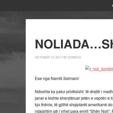
NOLIADA…SH
OCTOBER 13, 2017
BY
DGRECA
Ese nga Namik Selmani/
Ndoshta ka patur plotësisht të drejtë i madhi 
janar e kishte shenjtëruar jetën e veprën e t
kjo thënie, të gjithë shqiptarët amerikanë do
ndajshtim që i vihet para emrit “Shën Noli”. 