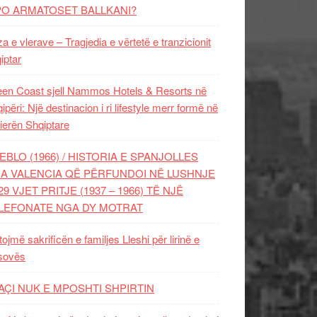
PO ARMATOSET BALLKANI?
za e vlerave – Tragjedia e vërtetë e tranzicionit
iptar
en Coast sjell Nammos Hotels & Resorts në
ipëri: Një destinacion i ri lifestyle merr formë në
ierën Shqiptare
EBLO (1966) / HISTORIA E SPANJOLLES
A VALENCIA QË PËRFUNDOI NË LUSHNJE
29 VJET PRITJE (1937 – 1966) TË NJË
LEFONATE NGA DY MOTRAT
tojmë sakrificën e familjes Lleshi për lirinë e
sovës
AÇI NUK E MPOSHTI SHPIRTIN