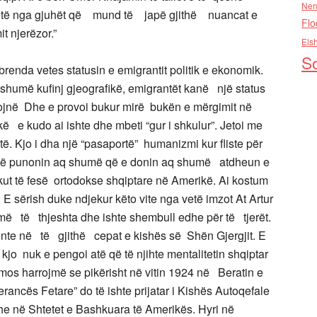
Nen
është nga gjuhët që mund të japë gjithë nuancat e
Flo
t njerëzor.”
Els
So
te brenda vetes statusin e emigrantit politik e ekonomik.
umë kufinj gjeografikë, emigrantët kanë një status
alojnë Dhe e provoi bukur mirë bukën e mërgimit në
 kudo ai ishte dhe mbeti “gur i shkulur”. Jetoi me
të. Kjo i dha një “pasaportë” humanizmi kur fliste për
 që punonin aq shumë që e donin aq shumë atdheun e
ikut të fesë ortodokse shqiptare në Amerikë. Ai kostum
 sërish duke ndjekur këto vite nga vetë imzot At Artur
ë të thjeshta dhe ishte shembull edhe për të tjerët.
onte në të gjithë cepat e kishës së Shën Gjergjit. E
e kjo nuk e pengoi atë që të njihte mentalitetin shqiptar
ë mos harrojmë se pikërisht në vitin 1924 në Beratin e
ancës Fetare” do të ishte prijatar i Kishës Autoqefale
he në Shtetet e Bashkuara të Amerikës. Hyri në