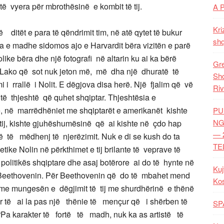
të vyera për mbrothësinë e kombit të tij.
A 
Kri
ditët e para të qëndrimit tim, në atë qytet të bukur
shq
ita e madhe sidomos ajo e Harvardit bëra vizitën e parë
ike bëra dhe një fotografi në altarin ku ai ka bërë
Gre
lo Lako që sot nuk jeton më, më dha një dhuratë të
Shq
mi i rrallë i Nolit. E dëgjova disa herë. Një fjalim që vë
Riv
të thjeshtë që quhet shqiptar. Thjeshtësia e
e, në marrëdhëniet me shqiptarët e amerikanët kishte
PU
NG
ij, kishte gjuhëshumësinë që ai kishte në çdo hap
— 
ë të mëdhenj të njerëzimit. Nuk e di se kush do ta
TE
tike Nolin në përkthimet e tij brilante të veprave të
 politikës shqiptare dhe asaj botërore ai do të hynte në
Kuj
r Beethovenin. Për Beethovenin që do të mbahet mend
Ko
jve me mungesën e dëgjimit të tij me shurdhërinë e thënë
r të ai la pas një thënie të mençur që i shërben të
SP
 “Pa karakter të fortë të madh, nuk ka as artistë të