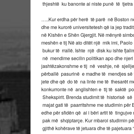
thjeshtë ku banonte ai niste punë të tjetra 
…..Kur erdha për herë të parë në Boston në 
dhe me kurorë universitetesh që ia jep trad
në Kishën e Shën Gjergjit. Në mënyrë simbol
meshën e tij Në ato ditët një mik imi, Pao
bukur të rrallë. Ishte një disk ku ishte fjali
në mendime secilin politikan apo dhe njeri 
jashtëzakonshme e tij në veshje, në sjellj
përballë pasurinë e madhe të mendjes së t
jete dhe që do të na linte me të thesarët m
konkurronte në anglishten e tij të saktë poe
Shekspirit. Brenda studimit të historisë së
majat gati të paarritshme me studimin pë
edhe për sfidën që ai i bëri artit të tingu
pak më shqiptarçe. Kur mbaroi studimin pë
gjithë kohërave të jetuara dhe të pajetuara