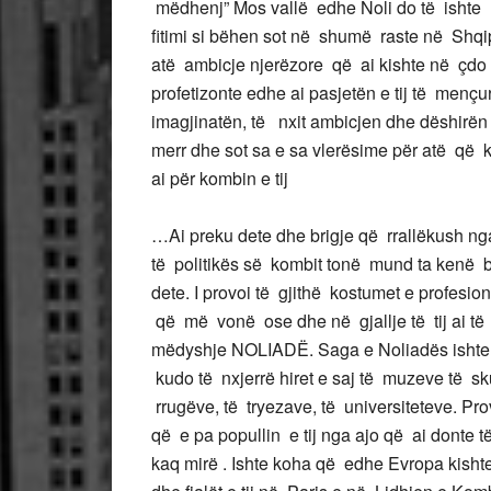
mëdhenj” Mos vallë edhe Noli do të isht
fitimi si bëhen sot në shumë raste në Shqi
atë ambicje njerëzore që ai kishte në çdo
profetizonte edhe ai pasjetën e tij të mençur
imagjinatën, të nxit ambicjen dhe dëshirën pë
merr dhe sot sa e sa vlerësime për atë që
ai për kombin e tij
…Ai preku dete dhe brigje që rrallëkush ng
të politikës së kombit tonë mund ta kenë b
dete. I provoi të gjithë kostumet e profesio
që më vonë ose dhe në gjallje të tij ai të
mëdyshje NOLIADË. Saga e Noliadës ishte 
kudo të nxjerrë hiret e saj të muzeve të sk
rrugëve, të tryezave, të universiteteve. Pr
që e pa popullin e tij nga ajo që ai donte 
kaq mirë . Ishte koha që edhe Evropa kishte