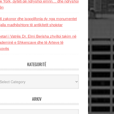
 York, qyteti që ndryshoi emrin… dhe ndryshoi
ën
i zakonor dhe isopolifonia dy nga monumentet
jalla madhështore të antikitetit shqiptar
etari i Vatrës Dr. Elmi Berisha zhvilloi takim në
deminë e Shkencave dhe të Arteve të
sovës
KATEGORITË
egoritë
ARKIV
iv