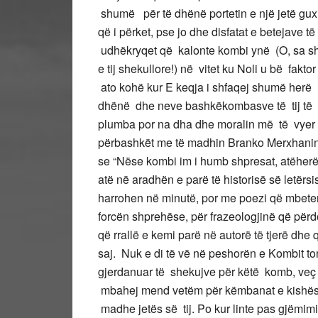
shumë për të dhënë portetin e një jetë guxi
që i përket, pse jo dhe disfatat e betejave t
udhëkryqet që kalonte kombi ynë (O, sa sh
e tij shekullore!) në vitet ku Noli u bë fakt
ato kohë kur E keqja i shfaqej shumë herë 
dhënë dhe neve bashkëkombasve të tij të 5
plumba por na dha dhe moralin më të vyer n
përbashkët me të madhin Branko Merxhanin
se “Nëse kombi im i humb shpresat, atëherë do 
atë në aradhën e parë të historisë së letërs
harrohen në minutë, por me poezi që mbeten
forcën shprehëse, për frazeologjinë që përdor.
që rrallë e kemi parë në autorë të tjerë dh
saj. Nuk e di të vë në peshorën e Kombit to
gjerdanuar të shekujve për këtë komb, veç
mbahej mend vetëm për këmbanat e kishës s
madhe jetës së tij. Po kur linte pas gjëmi