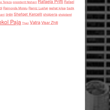
Rafaela Prifti
Rafael
e Tereza
presidenti Nishani
qi
Raimonda Moisiu
Ramiz Lushaj
reshat kripa
Sadik
Shefqet Kercelli
shqiperia
hani
shqiptaret
SHBA
kol Paja
Vatra
Visar Zhiti
Thaci