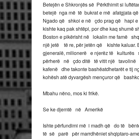
Betejën e Shkronjës së Përkthimit si luftëta
betejë nga më të bukrat e më afatgjata që 
Ngado që shkoi e në çdo prag që hapi e në 
kishte kaq pak shtëpi, por dhe kaq shumë s
Boston e pikërisht në lokalin me famë shqi
një jetë të re, për jetën që kishte kaluar
gjeneralë, milionerë e njerëz të kulturës
përherë në çdo ditë të vitit një tavolinë t
kafenë dhe takonte bashëatdhetarët e tij n
kohësh atë dyvargësh mençuror që bashkon
Mbahu nëno, mos ki frikë.
Se ke djemtë në Amerikë
Ishte përfundimi më i madh që do të bënte
të së parë për marrdhëniet shqiptaro-ame