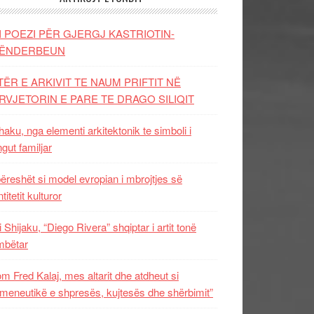
I POEZI PËR GJERGJ KASTRIOTIN-
ËNDERBEUN
TËR E ARKIVIT TE NAUM PRIFTIT NË
RVJETORIN E PARE TE DRAGO SILIQIT
aku, nga elementi arkitektonik te simboli i
ngut familjar
ëreshët si model evropian i mbrojtjes së
titetit kulturor
i Shijaku, “Diego Rivera” shqiptar i artit tonë
mbëtar
m Fred Kalaj, mes altarit dhe atdheut si
meneutikë e shpresës, kujtesës dhe shërbimit”