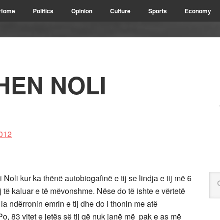
Home
Politics
Opinion
Culture
Sports
Economy
EN NOLI
Noli kur ka thënë autobiogafinë e tij se lindja e tij më 6
ij të kaluar e të mëvonshme. Nëse do të ishte e vërtetë
 ia ndërronin emrin e tij dhe do i thonin me atë
Po, 83 vitet e jetës së tij që nuk janë më pak e as më