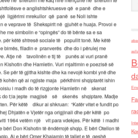
Kombeve në shërbim me kaq hire mençurie në shërbim të
shtfolësve e anglishtshkruesve që e panë dhe e
një ligjërimi mrekullor që panë se Noli ishte
n e veprave të Shekspirit në gjuhët e huaja. Provoi e
dhe me simbolin e “opingës” do të bënte sa e sa
ke. për këtë shtresë sociale të popullit tonë. Me këtë
alba
 e bimës, flladin e pranverës dhe do i përulej me
asll
e. Atje në tavolinën e tij të punës ai vuri pranë
B
Don Kishotin dhe Hamletin. Vuri mjaltimin e poezisë së
e. Se për të gjitha kishte dhe ka nevojë kombi ynë dhe
d
ohën që ai ngjiste maja përkthimi shqiptarët ishin
Env
isiu i madh do të rizgjonte Hamletin në skenat
uk do t;ia jepte magjisë së skenës shqiptare. Madje
Fa
en. Për këtë dikur ai shkruan: “Katër vitet e fundit po
ra
j Dhjatën e Vjetër nga origjinali dhe për këtë po
viti 1964 vetëm një vit para vdekjes. Për këtë i madhi
Inte
 bëri Don Kishotin të ëndërrojë shqip. E bëri Otellon të
Ko
ip. Ai e bëri Omer Khajamin të tallet e të qeshë