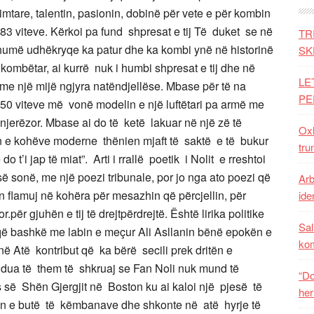
mtare, talentin, pasionin, dobinë për vete e për kombin
ë 83 viteve. Kërkoi pa fund shpresat e tij Të duket se në
TR
umë udhëkryqe ka patur dhe ka kombi ynë në historinë
SK
or kombëtar, ai kurrë nuk i humbi shpresat e tij dhe në
LE
me një mijë ngjyra natëndjellëse. Mbase për të na
PE
0 viteve më vonë modelin e një luftëtari pa armë me
jerëzor. Mbase ai do të ketë lakuar në një zë të
Oxh
 e kohëve moderne thënien mjaft të saktë e të bukur
tru
t’i jap të miat”. Arti i rrallë poetik i Nolit e rreshtoi
isë sonë, me një poezi tribunale, por jo nga ato poezi që
Arb
 flamuj në kohëra për mesazhin që përcjellin, për
iden
për gjuhën e tij të drejtpërdrejtë. Është lirika politike
Sal
e që bashkë me labin e meçur Ali Asllanin bënë epokën e
ko
në Atë kontribut që ka bërë secili prek dritën e
 dua të them të shkruaj se Fan Noli nuk mund të
“Do
ë Shën Gjergjit në Boston ku ai kaloi një pjesë të
her
min e butë të këmbanave dhe shkonte në atë hyrje të