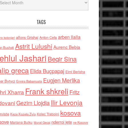
TAGS
arben llalla
alfons Grishaj
Anton Cefa
no kolonjari
Astrit Lulushi
Aurenc Bebja
an Bushati
ehlul Jashari
Beqir Sina
alip greca
Elida Buçpapaj
Elmi Berisha
Eugjen Merlika
er Bytyci
Ermira Babamusta
Frank shkreli
hri Xharra
Fritz
Ilir Levonja
Gezim Llojdia
dovani
kosova
rviste
Kolec Traboini
Keze Kozeta Zylo
sove
nderroi jete
Marjana Bulku
ne Kosove
Murat Gecaj