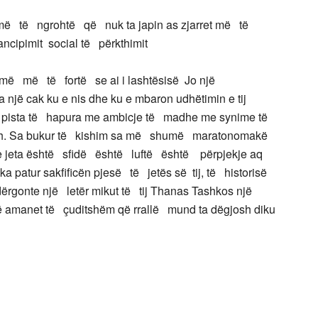
ë të ngrohtë që nuk ta japin as zjarret më të
ncipimit social të përkthimit
umë më të fortë se ai i lashtësisë Jo një
 një cak ku e nis dhe ku e mbaron udhëtimin e tij
 pista të hapura me ambicje të madhe me synime të
rrish. Sa bukur të kishim sa më shumë maratonomakë
jeta është sfidë është luftë është përpjekje aq
patur sakfificën pjesë të jetës së tij, të historisë
 dërgonte një letër mikut të tij Thanas Tashkos një
një amanet të çuditshëm që rrallë mund ta dëgjosh diku