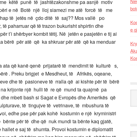
New
e me këtë punë të jashtëzakonshme pa asnjë motiv
bot
përi e në Botë një lloj siamezi me atë forcë të me
 hap të jetës në çdo ditë të saj?? Mos vallë po
Kod
, të paharruar që të trazon bukurisht shpirtin dhe
e g
r t’i shërbyer kombit tëtij. Në jetën e pasjetën e tij ai
 ka bërë për atë që ka shkruar për atë që ka menduar
Kry
Aka
Ko
a ata që kanë qenë prijatarë të mendimit të kulturë s,
ërë . Preku brigjet e Mesdheut, të Afrikës, oqeane,
neve dhe të pasioneve të rralla që ai kishte për të bërë
 na krijonte një hulli të re që mund ta quajmë pa
Kat
dhe mbeti bash si Sagat e Evropës dhe Amerikës që
ulpturave, të tingujve të vetrinave, të mbushura të
ovoi, edhe pse për pak kohë kostumin e një kryministri
të bënte për të dhe që nuk mundi ta bënte kaq gjatë,
 hallet e saj të shumta. Provoi kostumin e diplomatit
Ark