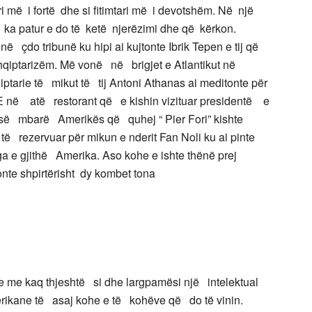
ri më i fortë dhe si fitimtari më i devotshëm. Në një
ka patur e do të ketë njerëzimi dhe që kërkon.
çdo tribunë ku hipi ai kujtonte Ibrik Tepen e tij që
hqiptarizëm. Më vonë në brigjet e Atlantikut në
ptarie të mikut të tij Antoni Athanas ai meditonte për
. E në atë restorant që e kishin vizituar presidentë e
 së mbarë Amerikës që quhej “ Pier Fori” kishte
ë rezervuar për mikun e nderit Fan Noli ku ai pinte
ga e gjithë Amerika. Aso kohe e ishte thënë prej
te shpirtërisht dy kombet tona
 me kaq thjeshtë si dhe largpamësi një intelektual
rikane të asaj kohe e të kohëve që do të vinin.