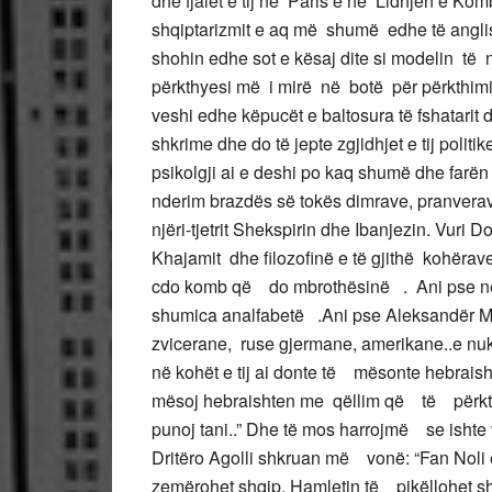
dhe fjalët e tij në Paris e në Lidhjen e 
shqiptarizmit e aq më shumë edhe të angli
shohin edhe sot e kësaj dite si modelin të 
përkthyesi më i mirë në botë për përkthimi
veshi edhe këpucët e baltosura të fshatarit 
shkrime dhe do të jepte zgjidhjet e tij politi
psikolgji ai e deshi po kaq shumë dhe farën
nderim brazdës së tokës dimrave, pranverav
njëri-tjetrit Shekspirin dhe Ibanjezin. Vuri 
Khajamit dhe filozofinë e të gjithë kohërav
cdo komb që do mbrothësinë . Ani pse në k
shumica analfabetë .Ani pse Aleksandër Mo
zvicerane, ruse gjermane, amerikane..e n
në kohët e tij ai donte të mësonte hebraisht
mësoj hebraishten me qëllim që të përkthe
punoj tani..” Dhe të mos harrojmë se ishte 
Dritëro Agolli shkruan më vonë: “Fan Noli e
zemërohet shqip. Hamletin të pikëllohet shq