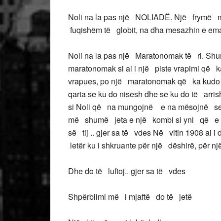
Noli na la pas një NOLIADË. Një frymë m
fuqishëm të globit, na dha mesazhin e ema
Noli na la pas një Maratonomak të ri. Sh
maratonomak si ai i një piste vrapimi që ka
vrapues, po një maratonomak që ka kudo
qarta se ku do nisesh dhe se ku do të a
si Noli që na mungojnë e na mësojnë se 
më shumë jeta e një kombi si yni që e ka 
së tij .. gjer sa të vdes Në vitin 1908 ai i
letër ku i shkruante për një dëshirë, për 
Dhe do të luftoj.. gjer sa të vdes
Shpërblimi më i mjaftë do të jetë